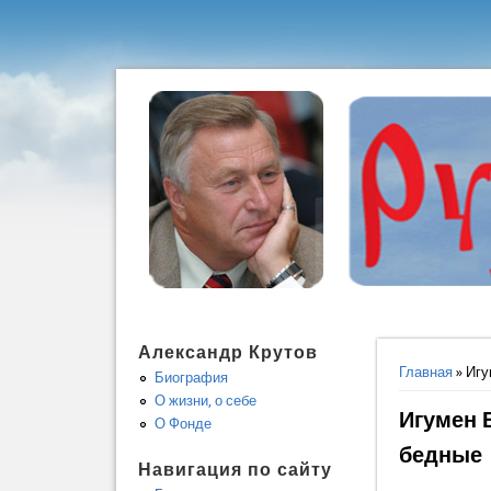
Александр Крутов
Вы здес
Главная
» Игу
Биография
О жизни, о себе
Игумен 
О Фонде
бедные
Навигация по сайту