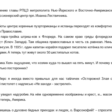
вению главы РПЦЗ митрополита Нью-Йоркского и Восточно-Американск
ссионерский центр прп. Иоанна Лествичника.
боты центра: коренные пуэрториканцы и испанцы переходят из комфортно
в Православие.
пара-тройка штриш-ков к Флориде. На самом краю гряды флоридски
ст (Ключ Запада). Там общинка православных в честь св. равноап. Нин
нгуэя. В 1935 г. один капитан корабля подарил писателю котёнка по кли
ами. А теперь тут живут около 50 шестипалых котов.
ика Хея» ощущение, что хозяин куда-то вышел на пять минут. И почему 
лько посторонних?
йерс я иногда вместо привычых для нас табличек «Осторожно! Злая 
 пистолет с надписью «Не заходи – застрелю!».
увидел надгробие. Hа нём одновременно изображены и крест, и... маcон
 тепeрь, Америка.
пишешь о духовно бедных приходах и людяx, о. Варсонофий? – спросите 