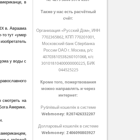
американце, в
Также у нас есть расчётный
счёт:
IX в. Авраама
Организация «Русский Дом», ИНН
-то тут «умер
7702365862, КПП 770201001,
изобретатель
Московский банк Сбербанка
России ОАО г. Москва, р/с
40703810538260101068, к/с
дома у воды с
30101810400000000225, БИК
044525225
равославного
Кроме того, пожертвования
можно направлять и через
интернет:
о смотреть на
 Бога Америкe.
Рублёвый кошелёк в системе
Webmoney:
R207426332207
и.
Долларовый кошелёк в системе
Webmoney:
Z406090803927
американцем,
мер с твёрдой