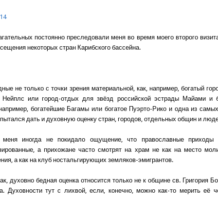
14
агательных постоянно преследовали меня во время моего второго визит
осещения некоторых стран Карибского бассейна.
дные не только с точки зрения материальной, как, например, богатый го
 Нейплс или город-отдых для звёзд российской эстрады Майами и 
 например, богатейшие Багамы или богатое Пуэрто-Рико и одна из самы
 пытался дать и духовную оценку стран, городов, отдельных общин и люде
меня иногда не покидало ощущение, что православные приходы
ированные, а прихожане часто смотрят на храм не как на место моли
ения, а как на клуб ностальгирующих земляков-эмигрантов.
так, духовно бедная оценка относится только не к общине св. Григория Б
па. Духовности тут с лихвой, если, конечно, можно как-то мерить её 