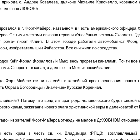
 прихода о. Андреe Ковалевe, дьяконе Михаиле Крисчелло, коренном 
– сплошная ЛЮБОВЬ.
ровался в г. Форт-Майерс, названнoм в честь американского офицера X
рса. С этими местами связана героиня «Унесённых ветром» Скарлетт. Где
т рома» пират Флинт. В этом городе работали автомобилист Форд, 
сон, изобретатель шин Файерстон. Все они жили по соседству.
одок Кейп-Корал (Коралловый Мыс) весь прорезан каналами. Почти все 
рами. С порога – в канал, а дальше – в Мексиканский залив.
да Форт-Майерс взяли на себя тяжелейший крест основания нового п
сть Образа Богородицы «Знамение» Курская Коренная.
лейший»? Потому что вряд ли враг рода человеческого будет спокойн
вого храма, зажиганиe нового очага христианской веры в далековатой от
тадо» из жителей Форт-Майерса отнюдь не малое в ДУХОВНОМ отношени
 есть храм в честь св. кн. Владимира (РПЦЗ), возглавляемый 
 батюшкой Даниилом Маккензи. Иногда нам, славянам, стоит брать при