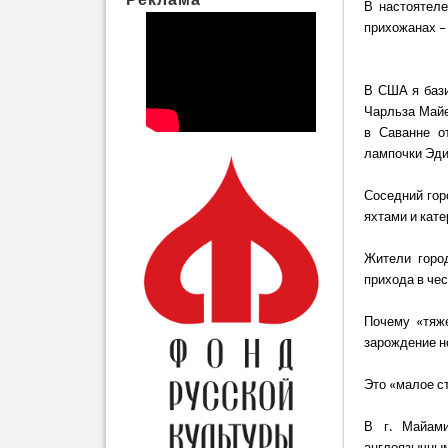
В настоятеле
прихожанах 
В США я бази
Чарльза Майе
в Саванне о
лампочки Эди
Соседний гор
яхтами и кате
Жители горо
прихода в че
Почему «тяже
зарождение но
Это «малое с
В г. Майами
англоязычным