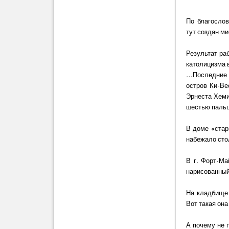
По благосло
тут создан ми
Результат ра
католицизма 
…Последние 
остров Ки-Ве
Эрнеста Хеми
шестью пальц
В доме «стар
набежало сто
В г. Форт-Ма
нарисованный
На кладбище 
Вот такая она
А почему не 