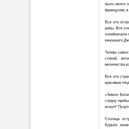
было много о
французам, а
Все эти остр
рабы. Все эт
хозяйничали 
киношного Дж
Теперь самос
стихий, ант
величества к
Все эти стра
красивые люди
«Земля Богат
страну прибы
искал!” Пуэрт
Столица ост
Курьёз: изна