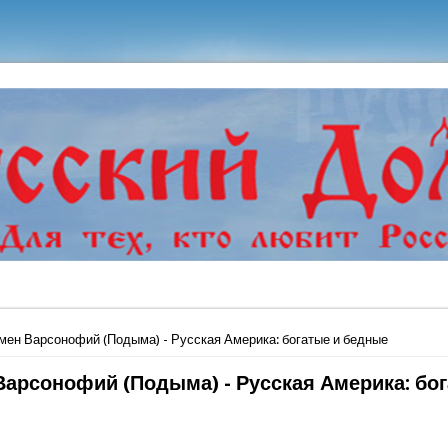
ь
мен Варсонофий (Подыма) - Русская Америка: богатые и бедные
Варсонофий (Подыма) - Русская Америка: бо