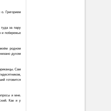
 о. Григорием
 туда за пару
ы и побережье
 моём родном
онизано духом
ориканцы. Сам
ятидесятником,
ший готовится
опросы и мне.
ский. Как и у