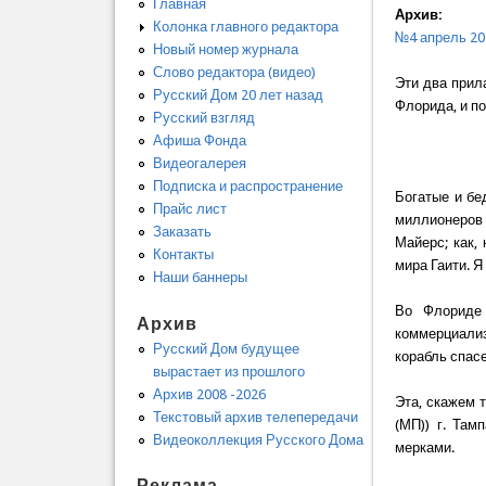
Главная
Архив:
Колонка главного редактора
№4 апрель 20
Новый номер журнала
Слово редактора (видео)
Эти два прил
Русский Дом 20 лет назад
Флорида, и п
Русский взгляд
Афиша Фонда
Видеогалерея
Подписка и распространение
Богатые и бе
Прайс лист
миллионеров
Заказать
Майерс; как,
Контакты
мира Гаити. Я
Наши баннеры
Во Флориде 
Архив
коммерциализ
Русский Дом будущее
корабль спас
вырастает из прошлого
Архив 2008 -2026
Эта, скажем 
Текстовый архив телепередачи
(МП)) г. Там
Видеоколлекция Русского Дома
мерками.
Реклама