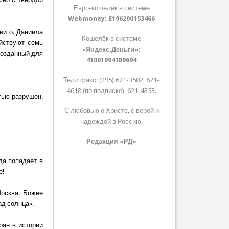
Евро-кошелёк в системе
Webmoney:
E196200153466
ии о. Даниила
Кошелёк в системе
ействуют семь
«
Яндекс.Деньги»:
созданный для
41001994189694
Тел./ факс: (495) 621-3502, 621-
4618 (по подписке), 621-4353.
тью разрушен.
С любовью о Христе, с верой и
надеждой в Россию,
Редакция «РД»
да попадает в
е!
Москва. Божие
ад солнца».
ран в истории