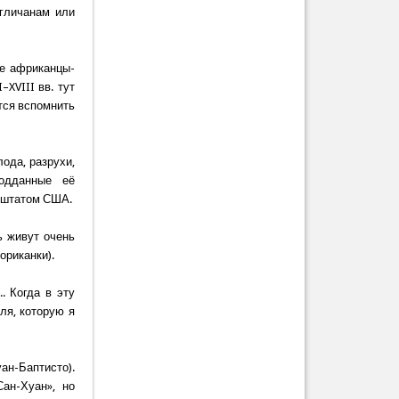
нгличанам или
ые африканцы-
XVIII вв. тут
тся вспомнить
ода, разрухи,
подданные её
ь штатом США.
ь живут очень
ориканки).
. Когда в эту
ля, которую я
н-Баптисто).
Сан-Хуан», но