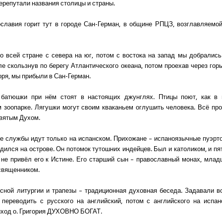
ерепутали названия столицы и страны.
славия горит тут в городе Сан-Герман, в общине РПЦЗ, возглавляемой
о всей стране с севера на юг, потом с востока на запад мы добрались
ле скользнув по берегу Атлантического океана, потом проехав через гор
оря, мы прибыли в Сан-Герман.
батюшки при нём стоят в настоящих джунглях. Птицы поют, как в
 зоопарке. Лягушки могут своим кваканьем оглушить человека. Всё пр
Святым Духом.
се службы идут только на испанском. Прихожане – испаноязычные пуэрт
одился на острове. Он потомок тутошних индейцев. Был и католиком, и п
 не привёл его к Истине. Его старший сын – православный монах, млад
священником.
сной литургии и трапезы – традиционная духовная беседа. Задавали в
переводить с русского на английский, потом с английского на испан
риход о. Григория ДУХОВНО БОГАТ.