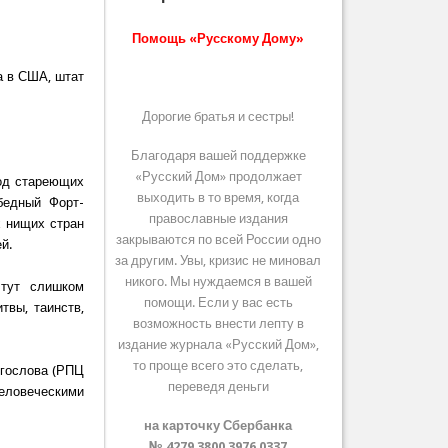
Помощь «Русскому Дому»
а в США, штат
Дорогие братья и сестры!
Благодаря вашей поддержке
«Русский Дом» продолжает
род стареющих
выходить в то время, когда
бедный Форт-
православные издания
х нищих стран
закрываются по всей России одно
й.
за другим. Увы, кризис не миновал
никого. Мы нуждаемся в вашей
 тут слишком
помощи. Если у вас есть
твы, таинств,
возможность внести лепту в
издание журнала «Русский Дом»,
то проще всего это сделать,
огослова (РПЦ
переведя деньги
человеческими
на карточку Сбербанка
№ 4279 3800 3976 0337