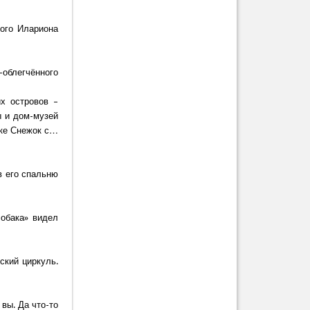
ого Илариона
-облегчённого
х островов –
ы и дом-музей
чке Снежок с…
в его спальню
собака» видел
ский циркуль.
вы. Да что-то