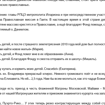
нских православных.
ению главы РПЦЗ митрополита Илариона и при непосредственном участ
а Православная миссия в Гаити. В настоящее время в этой стране д
итяне массово крестятся в Православие, а ещё благодарят Фонд помощи, 
вляемый о. Даниилом.
ь детей, и после страшного землетрясения 2010 года мой дом был полнос
ам найти новое жильё» (Мария).
ь детей, и Фонд помог мне в их образовании» (Анна).
ь детей. Благодаря Фонду я смогла отправить их в школу» (Мишель).
у купать и кормить моих детей. Спасибо!» (Екатерина).
в. кн. Владимира прекрасный клирос. Немного громковато поёт и не всег
ка Елизавета. Но ей... 2,5 года. Нам бы всем молиться, как это чадце Божи
роде есть приход в честь блаженной Матроны Московской. Майами – 
е от нашей Матронушки жителям и приезжим знаменитого курорта «на зап
ы, Пуэрто-Рико… У этих теперь резко контрастирующих между собой ст