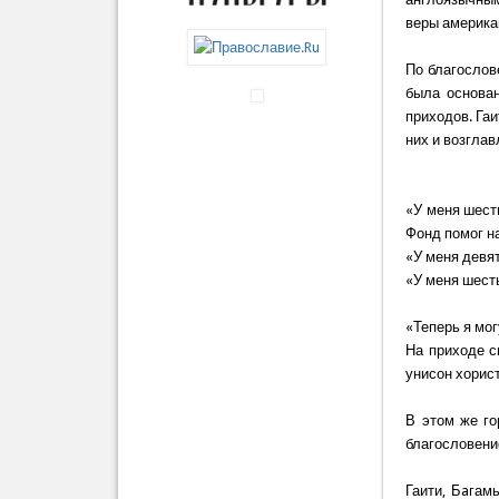
веры америка
По благослов
была основан
приходов. Га
них и возгла
«У меня шест
Фонд помог н
«У меня девят
«У меня шест
«Теперь я мог
На приходе с
унисон хорист
В этом же го
благословени
Гаити, Бaгам