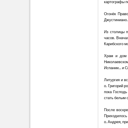
картографы п
Огонёк Право
Джустиниано.
Из столицы п
часов. Внача
Карибского м
Храм и дом 
Николаевском
Испании... и 
Литургия и в
о. Григорий р
пока Господь
стать белым 
После воскре
Приходилось 
о. Андрея, п