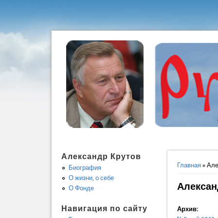
Александр Крутов
Вы здес
Главная
» Але
Биография
О жизни, о себе
Александ
О Фонде
Навигация по сайту
Архив: