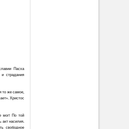
славии Пасха
 и страдания
я то же самое,
ает». Христос
 мог! По той
ь акт насилия.
ть свободное