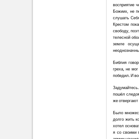
восприятие ч
Божиих, не п
слушать Себя
Крестом пока
свободу, поэт
телесной обо
земле осуще
неоднозначный
Библия говор
греха, не мо
победил. И во
Задумайтесь.
пошёл следом 
же отвергают 
Было множест
долго жить к
хотел основат
я со своими 
армии научил