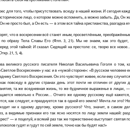
рес для того, чтобы присутствовать всюду в нашей жизни. И сегодня каж
историческое лицо, о котором можно вспомнить, а можно забыть. Да, Он 
 Он не просто был, а Он есть — в этом вся тайна христианства, разгадка ег
орят, что в воскресении всё станет иным, просветлённым, преображённым
 по образу Тела Славы Его (Флп. 3, 21). Мы не знаем, как это будет
еред этой тайной: И сказал Сидящий на престоле: се, творю вce новое
кр. 21, 5, 4).
а великого русского писателя Николая Васильевича Гоголя о том, к
«Светлое Воскресение» у нас и в «чужой стороне»: «В русском человеке е
зднику Светлого Воскресения. Он это чувствует живее, если ему случитс
 как повсюду в других странах день этот почти не отличен от других 
анятия, та же вседневная жизнь, то же будничное выраженье в лицах, —
ащается невольно к России… Отчего же одному русскому ещё кажется,
тся, как следует, и празднуется так в одной его земле? Мечта ли это? Н
ходит ни к одному другому, кроме русского? Что, значит, в самом де
ез, а видимые признаки его так ясно носятся по лицу земли нашей: раз
рес!" — и поцелуй, и всякий раз так же торжественно выступает святая п
локолов гудят и гудут по сей земле, точно как бы будят нас!»