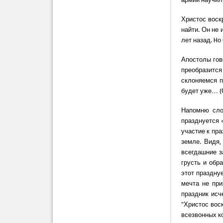
Христос воск
найти. Он не 
лет назад. Hо
Апостолы гов
преобразится
склоняемся п
будет уже… (От
Напомню слов
празднуется 
участие к пра
земле. Видя,
всегдашние з
грусть и обр
этот празднуе
мечта не при
праздник исч
"Христос воск
всезвонных ко