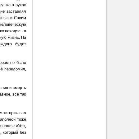
рушка в руках
 не заставлял
изнью и Своим
 человеческую
ько находясь в
ную жизнь. На
аждого будет
тором не было
её переломил,
ания и смерть
авное, всё так
мяти приказал
Hаполеон тоже
изнался: «Увы,
, который без