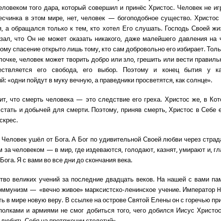
еловеком того дара, который совершил и принёс Христос. Человек не иг
есчинка в этом мире, нет, человек — богоподобное существо. Христос
, а обращался только к тем, кто хотел Его слушать. Господь Своей ж
зал, что Он не может оказать никакого, даже малейшего давления на
ому спасение открыто лишь тому, кто сам добровольно его избирает. Тол
лочке, человек может творить добро или зло, грешить или вести правиль
ствляется его свобода, его выбор. Поэтому и конец бытия у к
: «одни пойдут в муку вечную, а праведники просветятся, как солнце».
ит, что смерть человека — это следствие его греха. Христос же, в Ко
г стать и добычей для смерти. Поэтому, приняв смерть, Христос в Себе 
скрес.
 Человек ушёл от Бога. А Бог по удивительной Своей любви через страд
за человеком — в мир, где издеваются, голодают, казнят, умирают и, гл
Бога. Я с вами во все дни до скончания века.
во великих учений за последние двадцать веков. На нашей с вами па
оммунизм — «вечно живое» марксистско-ленинское учение. Император 
ь в мире новую веру. В ссылке на острове Святой Елены он с горечью пр
полками и армиями не смог добиться того, чего добился Иисус Христос
 любить Себя на протяжении столетий».