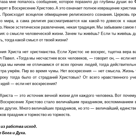
лаза мне попалось сообщение, которое поразило до глубины души: во 
верят в Воскресение Христово. А это означает полное извращение христиа
. Происходит всецелое обмирщение религиозного сознания. Церковь п
го мира, а сама религия рассматривается как какой-то довесок к на
о. Некое эстетическое развлечение, некая традиция. Мы забываем самое г
гия: о смысле человеческой жизни. Зачем ты живёшь? Если ты живёшь дл
ь, тогда какой смысл от твоей жизни?
ния Христа нет христианства. Если Христос не воскрес, тщетна вера 
л Павел. «Тогда мы несчастнее всех человеков, — говорит он, — если не
огда мы ничем не отличаемся от всех прочих людей, тогда действительн
втра умрём. Пир во время чумы. Нет воскресения — нет смысла. Жизнь 
року тогда было от страданий Христовых? От всего нравственного уч
идей — если нет воскресения?
Христа — это источник вечной жизни для каждого человека. Вот почему
 Воскресение Христово стало величайшим праздником, воспоминанием 
сех других. Много величайших праздников, но это — величайший, единств
ков праздник и торжество из торжеств.
 из рабства исход.
 Бога и Духа.