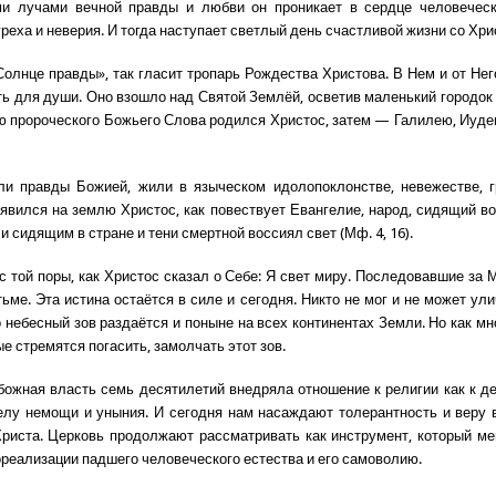
и лучами вечной правды и любви он проникает в сердце человеческо
реха и неверия. И тогда наступает светлый день счастливой жизни со Хри
олнце правды», так гласит тропарь Рождества Христова. В Нем и от Него
сть для души. Оно взошло над Святой Землёй, осветив маленький городок
ю пророческого Божьего Слова родился Христос, затем — Галилею, Иу
и правды Божией, жили в языческом идолопоклонстве, невежестве, г
а явился на землю Христос, как повествует Евангелие, народ, сидящий во
 и сидящим в стране и тени смертной воссиял свет (Мф. 4, 16).
с той поры, как Христос сказал о Себе: Я свет миру. Последовавшие за 
ьме. Эта истина остаётся в силе и сегодня. Никто не мог и не может ул
о небесный зов раздаётся и поныне на всех континентах Земли. Но как мн
е стремятся погасить, замолчать этот зов.
божная власть семь десятилетий внедряла отношение к религии как к д
елу немощи и уныния. И сегодня нам насаждают толерантность и веру в
Христа. Церковь продолжают рассматривать как инструмент, который м
ореализации падшего человеческого естества и его самоволию.