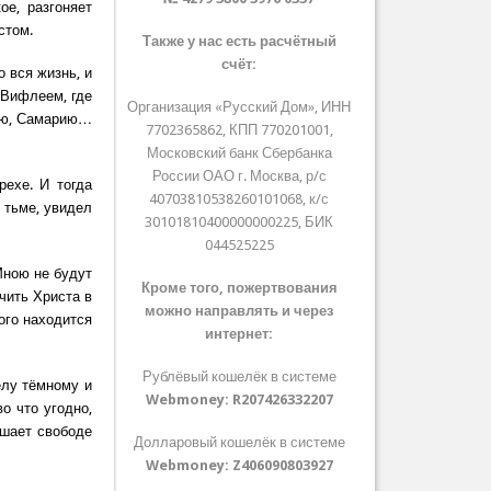
е, разгоняет
стом.
Также у нас есть расчётный
счёт:
 вся жизнь, и
 Вифлеем, где
Организация «Русский Дом», ИНН
дею, Самарию…
7702365862, КПП 770201001,
Московский банк Сбербанка
России ОАО г. Москва, р/с
рехе. И тогда
40703810538260101068, к/с
 тьме, увидел
30101810400000000225, БИК
044525225
Мною не будут
Кроме того, пожертвования
ичить Христа в
можно направлять и через
ого находится
интернет:
Рублёвый кошелёк в системе
елу тёмному и
Webmoney:
R207426332207
о что угодно,
ешает свободе
Долларовый кошелёк в системе
Webmoney:
Z406090803927