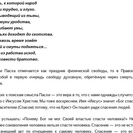
, к которой народ
и трудно, и глухо.
выводящий из тьмы,
 муки уродства,
гибают умы,
ьях доходят до скотства.
сквозь время зовёт
ий и смуты подняться…
 из рабства исход,
 совести братство.
и Пасха отмечается как праздник физической свободы, то в Право
обой в первую очередь свободу духовную, обретённую через смерть
а.
их к поискам смысла Пасхи — это вера в то, что с нами однажды случитс
о с Иисусом Христом. Мы тоже воскреснем. Имя «Иисус» значит «Бог спас
асителем (Спасом) потому, что на Крест Он пошёл ради спасения людей.
 услышать: «Почему Бог не мог Своей властью спасти человека?» Не
без соизволения человека нельзя спасти человека. Спасение — это не ест
 внешний акт по отношению к самому человеку. Спасение — это ес