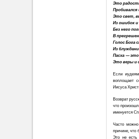
Это радость
Пробивался 
Это свет, 
Из ошибок и
Без него по
В прегрешен
Голос Бога 
Из блуждан
Пасха — это
Это веры и
Если иудеям
воплощает с
Иисуса Христ
Возврат русск
что произошл
именуется Сп
Часто можно
причине, что 
Это не есть