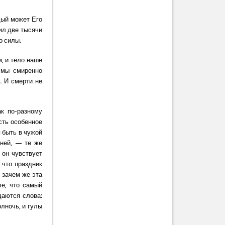
дый может Его
жил две тысячи
о силы.
, и тело наше
, мы смиренно
… И смерти не
ак по-разному
сть особенное
я быть в чужой
дней, — те же
 он чувствует
 что праздник
о зачем же эта
ле, что самый
даются слова:
олночь, и гулы