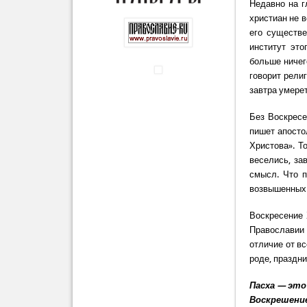
Недавно на г
христиан не 
его существе
институт это
больше ничег
говорит рели
завтра умерет
Без Воскресе
пишет апосто
Христова». Т
веселись, за
смысл. Что п
возвышенных 
Воскресение 
Православии
отличие от в
роде, праздни
Пасха — это
Воскрешение