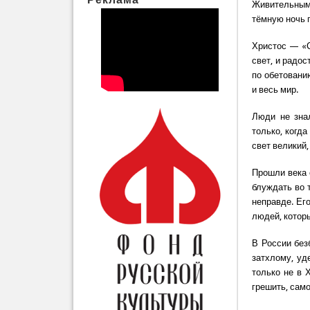
Живительным
тёмную ночь г
Христос — «С
свет, и радо
по обетовани
и весь мир.
Люди не знал
только, когд
свет великий,
Прошли века 
блуждать во т
неправде. Ег
людей, которы
В России без
затхлому, уд
только не в 
грешить, сам