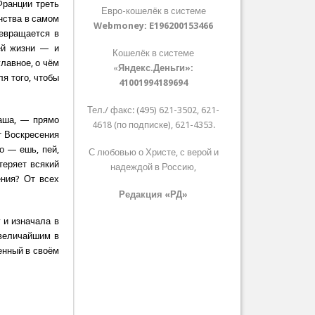
Франции треть
Евро-кошелёк в системе
нства в самом
Webmoney:
E196200153466
ревращается в
шей жизни — и
Кошелёк в системе
лавное, о чём
«
Яндекс.Деньги»:
я того, чтобы
41001994189694
Тел./ факс: (495) 621-3502, 621-
ваша, — прямо
4618 (по подписке), 621-4353.
т Воскресения
о — ешь, пей,
С любовью о Христе, с верой и
теряет всякий
надеждой в Россию,
ения? От всех
Редакция «РД»
 и изначала в
величайшим в
енный в своём