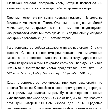
Юстиниан пожелал построить храм, который превзошёл бы
величием и роскошью всё когда-либо построенное в мире.
Главными строителями храма хроники называют Исидора из
Милета и Анфимия из Тралл. Оба они — выходцы из Малой
Азии. Зодчий Анфимий был к тому же выдающимся
изобретателем и учёным того времени. В подчинении у Исидора
и Анфимия работали ещё 100 архитекторов.
На строительстве собора ежедневно трудились около 10 тысяч
рабочих. Со всех концов империи доставлялись мраморные
глыбы, золото, серебро, слоновая кость, жемчуг, драгоценные
камни, из древних античных храмов свозилось всё лучшее, что в
них было. Строительство храма продолжалось пять лет — с
532-го по 537 год. Собор был освящён 26 декабря 538 года.
Когда строительство окончилось, мир был ошеломлён: по
словам Прокопия Кесарийского, «этот храм царил над городом,
как корабль над волнами моря». Душа молящегося в храме
чувствовала, что «Бог здесь, близко от неё, и что Ему нравится
этот дом, который Он Сам избрал для Себя». Предание
рассказывает, что строители храма Софии соревновались со