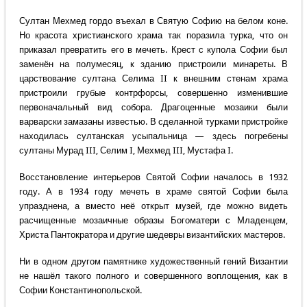
Султан Мехмед гордо въехал в Святую Софию на белом коне.
Но красота христианского храма так поразила турка, что он
приказал превратить его в мечеть. Крест с купола Софии был
заменён на полумесяц, к зданию пристроили минареты. В
царствование султана Селима II к внешним стенам храма
пристроили грубые контрфорсы, совершенно изменившие
первоначальный вид собора. Драгоценные мозаики были
варварски замазаны известью. В сделанной турками пристройке
находилась султанская усыпальница — здесь погребены
султаны Мурад III, Селим I, Мехмед III, Мустафа I.
Восстановление интерьеров Святой Софии началось в 1932
году. А в 1934 году мечеть в храме святой Софии была
упразднена, а вместо неё открыт музей, где можно видеть
расчищенные мозаичные образы Богоматери с Младенцем,
Христа Пантократора и другие шедевры византийских мастеров.
Ни в одном другом памятнике художественный гений Византии
не нашёл такого полного и совершенного воплощения, как в
Софии Константинопольской.