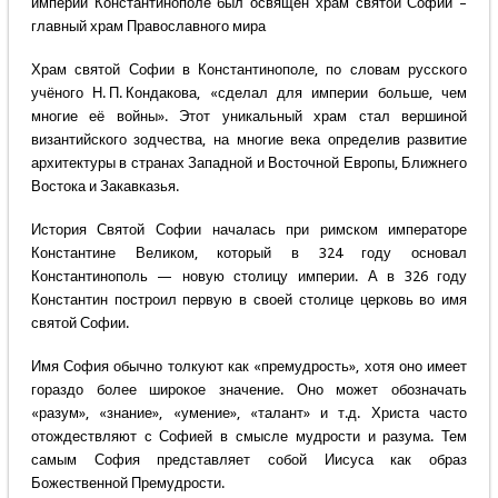
империи Константинополе был освящён храм святой Софии –
главный храм Православного мира
Храм святой Софии в Константинополе, по словам русского
учёного Н. П. Кондакова, «сделал для империи больше, чем
многие её войны». Этот уникальный храм стал вершиной
византийского зодчества, на многие века определив развитие
архитектуры в странах Западной и Восточной Европы, Ближнего
Востока и Закавказья.
История Святой Софии началась при римском императоре
Константине Великом, который в 324 году основал
Константинополь — новую столицу империи. А в 326 году
Константин построил первую в своей столице церковь во имя
святой Софии.
Имя София обычно толкуют как «премудрость», хотя оно имеет
гораздо более широкое значение. Оно может обозначать
«разум», «знание», «умение», «талант» и т.д. Христа часто
отождествляют с Софией в смысле мудрости и разума. Тем
самым София представляет собой Иисуса как образ
Божественной Премудрости.