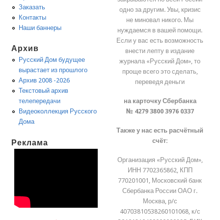
Заказать
одно за другим. Увы, кризис
Контакты
не миновал никого. Мы
Наши баннеры
нуждаемся в вашей помощи.
Если у вас есть возможность
Архив
внести лепту в издание
Русский Дом будущее
журнала «Русский Дом», то
вырастает из прошлого
проще всего это сделать,
Архив 2008 -2026
переведя деньги
Текстовый архив
на карточку Сбербанка
телепередачи
№ 4279 3800 3976 0337
Видеоколлекция Русского
Дома
Также у нас есть расчётный
счёт:
Реклама
Организация «Русский Дом»,
ИНН 7702365862, КПП
770201001, Московский банк
Сбербанка России ОАО г.
Москва, р/с
40703810538260101068, к/с