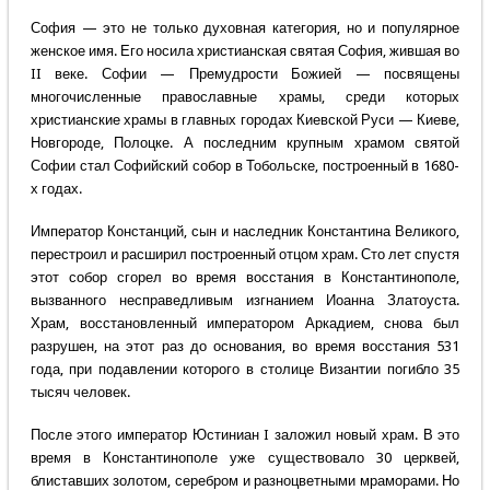
София — это не только духовная категория, но и популярное
женское имя. Его носила христианская святая София, жившая во
II веке. Софии — Премудрости Божией — посвящены
многочисленные православные храмы, среди которых
христианские храмы в главных городах Киевской Руси — Киеве,
Новгороде, Полоцке. А последним крупным храмом святой
Софии стал Софийский собор в Тобольске, построенный в 1680-
х годах.
Император Констанций, сын и наследник Константина Великого,
перестроил и расширил построенный отцом храм. Сто лет спустя
этот собор сгорел во время восстания в Константинополе,
вызванного несправедливым изгнанием Иоанна Златоуста.
Храм, восстановленный императором Аркадием, снова был
разрушен, на этот раз до основания, во время восстания 531
года, при подавлении которого в столице Византии погибло 35
тысяч человек.
После этого император Юстиниан I заложил новый храм. В это
время в Константинополе уже существовало 30 церквей,
блиставших золотом, серебром и разноцветными мраморами. Но