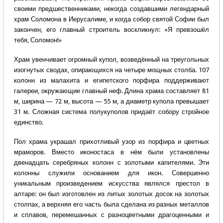
своими предшественниками, некогда создавшими легендарный
храм Соломона в Иерусалиме, и когда собор святой Софии был
закончен, его главный строитель воскликнул: «Я превзошёл
тебя, Соломон!»
Храм увенчивает огромный купол, возведённый на треугольных
изогнутых сводах, опирающихся на четыре мощных столба. 107
колонн из малахита и египетского порфира поддерживают
галереи, окружающие главный неф. Длина храма составляет 81
м, ширина — 72 м, высота — 55 м, а диаметр купола превышает
31 м. Сложная система полукуполов придаёт собору стройное
единство.
Пол храма украшал прихотливый узор из порфира и цветных
мраморов. Вместо иконостаса в нём были установлены
двенадцать серебряных колонн с золотыми капителями. Эти
колонны служили основанием для икон. Совершенно
уникальным произведением искусства являлся престол в
алтаре: он был изготовлен из литых золотых досок на золотых
столпах, а верхняя его часть была сделана из разных металлов
и сплавов, перемешанных с разноцветными драгоценными и