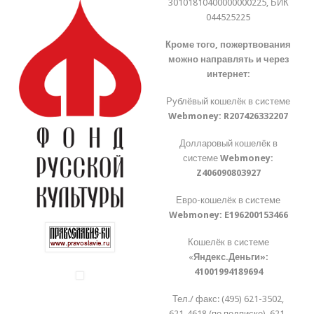
30101810400000000225, БИК
044525225
Кроме того, пожертвования
можно направлять и через
интернет:
Рублёвый кошелёк в системе
Webmoney:
R207426332207
Долларовый кошелёк в
системе
Webmoney:
Z406090803927
Евро-кошелёк в системе
Webmoney:
E196200153466
Кошелёк в системе
«
Яндекс.Деньги»:
41001994189694
Тел./ факс: (495) 621-3502,
621-4618 (по подписке), 621-