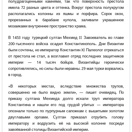
полудрагоценными камнями, так что поверхность престола
имела 72 разных цвета и оттенка. Вокруг престола полукругом
располагались колонны из яшмы и порфира. Сорок окон,
прорезанных в барабане купола, заливали украшенное
мозаиками внутреннее пространство храма.
В 1453 году турецкий султан Мехмед II Завоеватель во главе
200-тысячного войска осадил Константинополь. Дни Византии
были сочтены, но император Константин XI Палеолог отрекаться
от престола не стал, а возглавил отряд последних защитников
империи — 14 тысяч бойцов. Византийцы героически
сопротивлялись, но силы были неравны. 29 мая турки ворвались
в город.
«В некоторых местах, вследствие множества трупов,
совершенно не было видно земли», — пишет очевидец. По
приказу султана Мехмеда долго искали труп императора
Константина и нашли его под грудой убитых — императора
опознали только по пурпурным сапожкам с вышитыми золотом
двуглавыми орлами. Султан приказал отрубить голову
императору и водрузить её на высокой колонне посреди
завоёванной столицы Византийской империи.