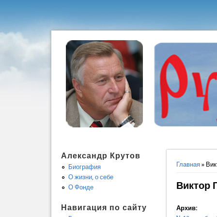
Александр Крутов
Вы здес
Главная
» Вик
Биография
О жизни, о себе
Виктор 
О Фонде
Навигация по сайту
Архив: