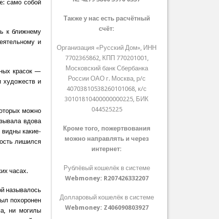
e: само собой
Также у нас есть расчётный
счёт:
вь к ближнему
деятельному и
Организация «Русский Дом», ИНН
7702365862, КПП 770201001,
Московский банк Сбербанка
ьных красок —
России ОАО г. Москва, р/с
и художеств и
40703810538260101068, к/с
30101810400000000225, БИК
044525225
которых можно
азывала вдова
Кроме того, пожертвования
 видны какие-
можно направлять и через
арость лишился
интернет:
Рублёвый кошелёк в системе
их часах.
Webmoney:
R207426332207
ой называлось
Долларовый кошелёк в системе
был похоронен
Webmoney:
Z406090803927
а, ни могилы