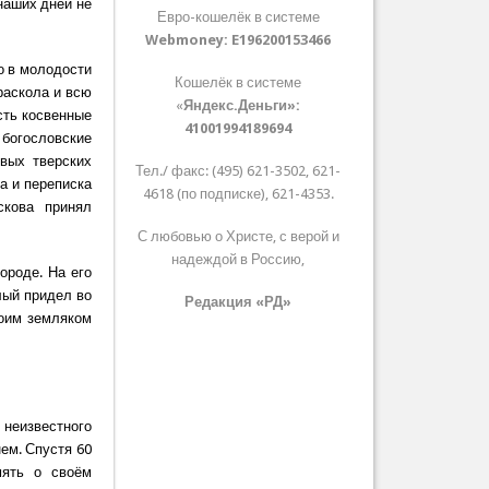
наших дней не
Евро-кошелёк в системе
Webmoney:
E196200153466
о в молодости
Кошелёк в системе
раскола и всю
«
Яндекс.Деньги»:
сть косвенные
41001994189694
 богословские
вых тверских
Тел./ факс: (495) 621-3502, 621-
а и переписка
4618 (по подписке), 621-4353.
скова принял
С любовью о Христе, с верой и
надеждой в Россию,
ороде. На его
лый придел во
Редакция «РД»
воим земляком
 неизвестного
нем. Спустя 60
мять о своём