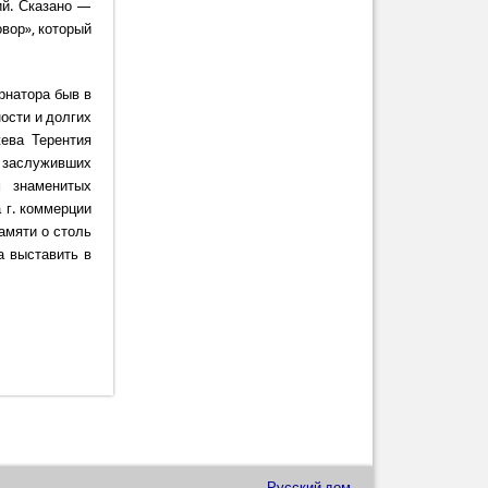
ий. Сказано —
вор», который
рнатора быв в
ости и долгих
ева Терентия
, заслуживших
м знаменитых
 г. коммерции
амяти о столь
а выставить в
Русский дом