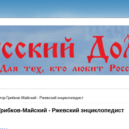
ь
тор Грибков-Майский - Ржевский энциклопедист
Грибков-Майский - Ржевский энциклопедист