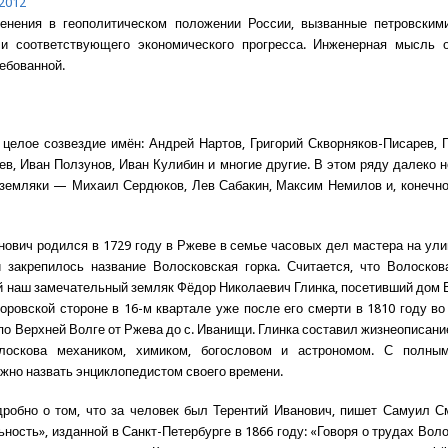
2012
менения в геополитическом положении России, вызванные петровским
 и соответствующего экономического прогресса. Инженерная мысль о
ребованной.
л целое созвездие имён: Андрей Нартов, Григорий Скворняков-Писарев, 
ев, Иван Ползунов, Иван Кулибин и многие другие. В этом ряду далеко 
земляки — Михаил Сердюков, Лев Сабакин, Максим Немилов и, конечно
нович родился в 1729 году в Ржеве в семье часовых дел мастера на улиц
 закрепилось название Волосковская горка. Считается, что Волоско
й наш замечательный земляк Фёдор Николаевич Глинка, посетивший дом
оровской стороне в 16-м квартале уже после его смерти в 1810 году во
по Верхней Волге от Ржева до с. Иванищи. Глинка составил жизнеописание
лоскова механиком, химиком, богословом и астрономом. С полны
жно назвать энциклопедистом своего времени.
робно о том, что за человек был Терентий Иванович, пишет Самуил С
ность», изданной в Санкт-Петербурге в 1866 году: «Говоря о трудах Воло