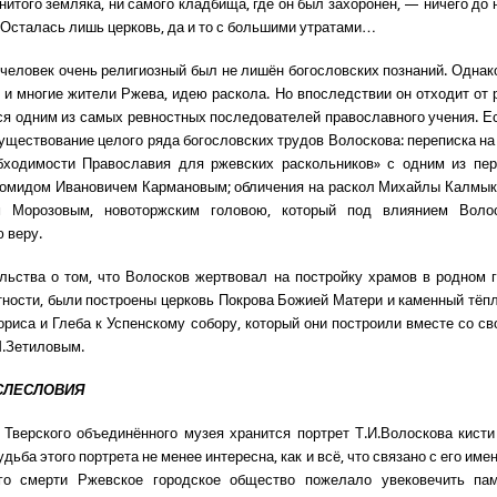
нитого земляка, ни самого кладбища, где он был захоронен, — ничего до 
 Осталась лишь церковь, да и то с большими утратами…
 человек очень религиозный был не лишён богословских познаний. Однак
к и многие жители Ржева, идею раскола. Но впоследствии он отходит от 
ся одним из самых ревностных последователей православного учения. Е
существование целого ряда богословских трудов Волоскова: переписка на
бходимости Православия для ржевских раскольников» с одним из пер
омидом Ивановичем Кармановым; обличения на раскол Михайлы Калмык
 Морозовым, новоторжским головою, который под влиянием Воло
 веру.
льства о том, что Волосков жертвовал на постройку храмов в родном г
стности, были построены церковь Покрова Божией Матери и каменный тёп
ориса и Глеба к Успенскому собору, который они построили вместе со с
.Зетиловым.
СЛЕСЛОВИЯ
 Тверского объединённого музея хранится портрет Т.И.Волоскова кисти
дьба этого портрета не менее интересна, как и всё, что связано с его име
го смерти Ржевское городское общество пожелало увековечить па