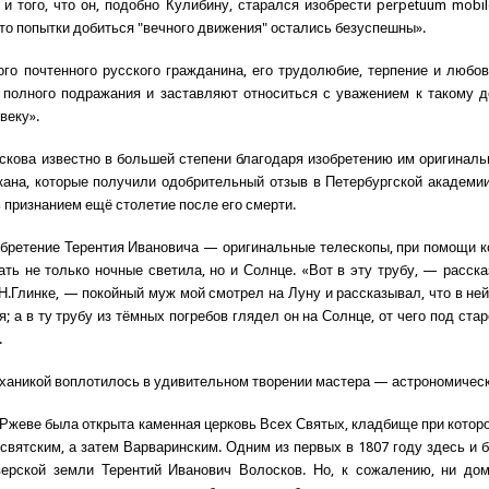
 и того, что он, подобно Кулибину, старался изобрести perpetuum mobil
что попытки добиться "вечного движения" остались безуспешны».
ого почтенного русского гражданина, его трудолюбие, терпение и любо
полного подражания и заставляют относиться с уважением к такому 
веку».
скова известно в большей степени благодаря изобретению им оригинал
кана, которые получили одобрительный отзыв в Петербургской академи
 признанием ещё столетие после его смерти.
бретение Терентия Ивановича — оригинальные телескопы, при помощи 
ть не только ночные светила, но и Солнце. «Вот в эту трубу, — расск
Н.Глинке, — покойный муж мой смотрел на Луну и рассказывал, что в ней
я; а в ту трубу из тёмных погребов глядел он на Солнце, от чего под ст
.
ханикой воплотилось в удивительном творении мастера — астрономическ
в Ржеве была открыта каменная церковь Всех Святых, кладбище при котор
святским, а затем Варваринским. Одним из первых в 1807 году здесь и 
верской земли Терентий Иванович Волосков. Но, к сожалению, ни дом