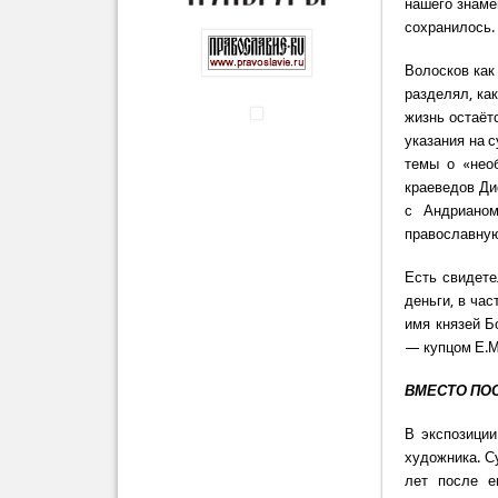
нашего знаме
сохранилось.
Волосков как
разделял, ка
жизнь остаёт
указания на 
темы о «нео
краеведов Ди
с Андрианом
православную
Есть свидете
деньги, в ча
имя князей Б
— купцом Е.М
ВМЕСТО ПО
В экспозиции
художника. Су
лет после е