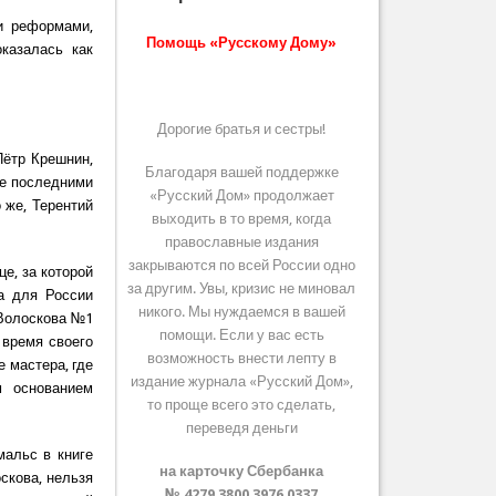
и реформами,
Помощь «Русскому Дому»
казалась как
Дорогие братья и сестры!
Пётр Крешнин,
Благодаря вашей поддержке
не последними
«Русский Дом» продолжает
 же, Терентий
выходить в то время, когда
православные издания
закрываются по всей России одно
е, за которой
за другим. Увы, кризис не миновал
ва для России
никого. Мы нуждаемся в вашей
 Волоскова №1
помощи. Если у вас есть
 время своего
возможность внести лепту в
 мастера, где
издание журнала «Русский Дом»,
м основанием
то проще всего это сделать,
переведя деньги
мальс в книге
на карточку Сбербанка
скова, нельзя
№ 4279 3800 3976 0337