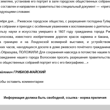
емляке, установив его портрет в зале городских общественных собран
 составлен и направлен в правительство специальный документ — «приго
ледующими словами:
оября дня… Ржевское городское общество, с разрешения господина Губе
 собрании и приходя с особенным уважением к воспоминанию о деятельн
ользу науки и искусства умершего в 1807 году гражданина города Рж
лоскова, известного изобретением дорогих красок кармина и бакана
а границею и на Лондонской всемирной выставке, и устройство
ких часов, находящихся доселе в доме ржевского почётного гражданина
В.Образцова, ПОЛОЖИЛИ: Для сохранения навсегда в потомстве нашем п
ражданине нашего города Волоскове просить разрешения правительств
их общественных собраний портрет его с его биографиею…»
айлович ГРИБКОВ-МАЙСКИЙ
обы оставить комментарии
Информация должна быть свободной, ссылка - норма приличия