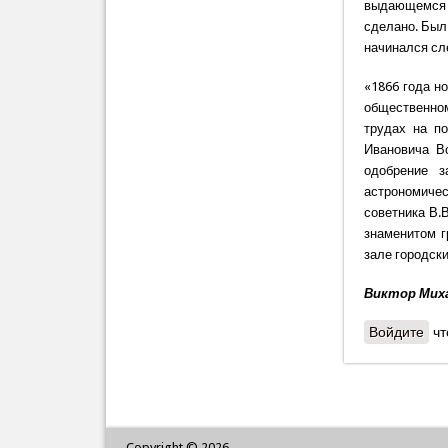
выдающемся з
сделано. Был
начинался с
«1866 года н
общественном
трудах на п
Ивановича Во
одобрение з
астрономичес
советника В.
знаменитом г
зале городск
Виктор Мих
Войдите
чт
Copyright © 2026,