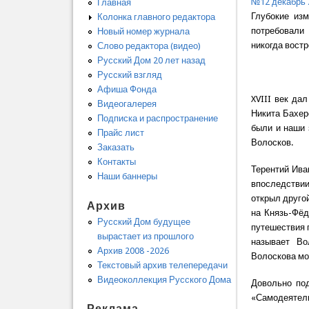
№12 декабрь 
Главная
Глубокие из
Колонка главного редактора
потребовали
Новый номер журнала
никогда вост
Слово редактора (видео)
Русский Дом 20 лет назад
Русский взгляд
Афиша Фонда
XVIII век да
Видеогалерея
Никита Бахер
Подписка и распространение
были и наши 
Прайс лист
Волосков.
Заказать
Контакты
Терентий Ива
Наши баннеры
впоследствии
открыл друго
Архив
на Князь-Фёд
Русский Дом будущее
путешествия 
вырастает из прошлого
называет Во
Архив 2008 -2026
Волоскова мо
Текстовый архив телепередачи
Видеоколлекция Русского Дома
Довольно под
«Самодеятель
Реклама