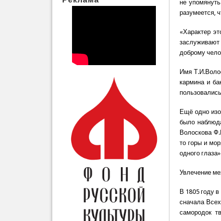
не упомянуть
разумеется, 
«Характер эт
заслуживают 
доброму чело
Имя Т.И.Воло
кармина и ба
пользовались
Ещё одно изо
было наблюда
Волоскова Ф.
то горы и мор
одного глаза»
Увлечение ме
В 1805 году 
сначала Всех
самородок т