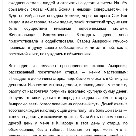
ежедневно толпы людей и отвечать на десятки писем. На нём
сбывались слова: «Сила Божия в немощи совершается». Не
будь он избранным сосудом Божиим, через которого Сам Бог
вещал и действовал, такой подвиг, такой гигантский труд не мог
быть осуществим никакими человеческими силами.
Животворящая Божественная благодать здесь явно
присутствовала и содействовала. Старец Амвросий глубоко
проникал в душу своего собеседника и читал в ней, как в
раскрытой книге, не нуждаясь в объяснениях.
Вот один из случаев прозорливости старца Амвросия,
рассказанный посетителем старца — неким мастеровым:
«Незадолго до кончины старца надо было мне ехать в Оптину за
деньгами. Иконостас мы там делали, и приходилось мне за эту
работу от настоятеля получить довольно крупную сумму денег.
Получил я свои деньги и перед отъездом зашёл к старцу
Амвросию взять благословение на обратный путь. Домой ехать я
торопился: ждал на следующий день получить большой заказ —
тысяч на десять, и заказчики должны были быть непременно на
другой день у меня в К.Народу в этот день у старца, по
обыкновению, была гибель. Прознал он про меня, что я
дожидаюсь, да и велел мне сказать через своего келейника,