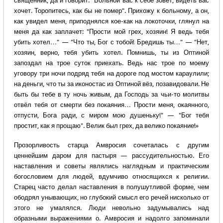
священник, да и говорит: "Больной вас к себе зовёт, видеть вас
хочет. Торопитесь, как бы не помер". Прихожу к больному, а он,
как увидел меня, приподнялся кое-как на локоточки, глянул на
меня да как заплачет: "Прости мой грех, хозяин! Я ведь тебя
убить хотел…" — "Что ты, Бог с тобой! Бредишь ты…" — "Нет,
хозяин, верно, тебя убить хотел. Помнишь, ты из Оптиной
запоздал на трое суток приехать. Ведь нас трое по моему
уговору три ночи подряд тебя на дороге под мостом караулили;
на деньги, что ты за иконостас из Оптиной вёз, позавидовали. Не
быть бы тебе в ту ночь живым, да Господь за чьи-то молитвы
отвёл тебя от смерти без покаяния… Прости меня, окаянного,
отпусти, Бога ради, с миром мою душеньку!" — "Бог тебя
простит, как я прощаю". Велик был грех, да велико покаяние!»
Прозорливость старца Амвросия сочеталась с другим
ценнейшим даром для пастыря — рассудительностью. Его
наставления и советы являлись наглядным и практическим
богословием для людей, вдумчиво относящихся к религии.
Старец часто делал наставления в полушутливой форме, чем
ободрял унывающих, но глубокий смысл его речей нисколько от
этого не умалялся. Люди невольно задумывались над
образными выражениями о. Амвросия и надолго запоминали