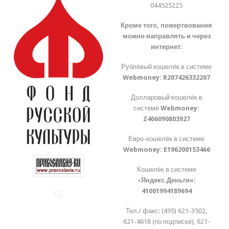
044525225
Кроме того, пожертвования
можно направлять и через
интернет:
Рублёвый кошелёк в системе
Webmoney:
R207426332207
Долларовый кошелёк в
системе
Webmoney:
Z406090803927
Евро-кошелёк в системе
Webmoney:
E196200153466
Кошелёк в системе
«
Яндекс.Деньги»:
41001994189694
Тел./ факс: (495) 621-3502,
621-4618 (по подписке), 621-