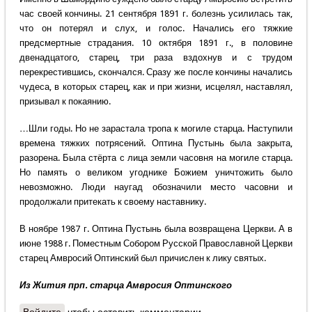
час своей кончины. 21 сентября 1891 г. болезнь усилилась так,
что он потерял и слух, и голос. Начались его тяжкие
предсмертные страдания. 10 октября 1891 г., в половине
двенадцатого, старец, три раза вздохнув и с трудом
перекрестившись, скончался. Сразу же после кончины начались
чудеса, в которых старец, как и при жизни, исцелял, наставлял,
призывал к покаянию.
…Шли годы. Но не зарастала тропа к могиле старца. Наступили
времена тяжких потрясений. Оптина Пустынь была закрыта,
разорена. Была стёрта с лица земли часовня на могиле старца.
Но память о великом угоднике Божием уничтожить было
невозможно. Люди наугад обозначили место часовни и
продолжали притекать к своему наставнику.
В ноябре 1987 г. Оптина Пустынь была возвращена Церкви. А в
июне 1988 г. Поместным Собором Русской Православной Церкви
старец Амвросий Оптинский был причислен к лику святых.
Из Жития прп. старца Амвросия Оптинского