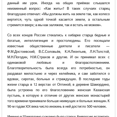
данный им урок. Иногда на общих приёмах слышался
неизменный вопрос: «Как жить»? В таких случаях старец
благодушно отвечал: «Мы должны жить на земле так, как колесо
вертится, чуть одной точкой касается земли, а остальным
стремится вверх; а мы как заляжем, так и встать не можем».
Со всех концов России стекались к хибарке старца бедные и
богатые, интеллигенция и простолюдины. Его посещали
известные общественные деятели и писатели —
Ф.М.Достоевский, В.С.Соловьёв, К.Н.Леонтьев, Л.Н.Толстой,
М.Н.Погодин, Н.М.Страхов и другие. И он принимал всех с
одинаковой любовью и благорасположением.
Благотворительность была всегда его потребностью, он
раздавал милостыню и через келейника, и сам заботился о
вдовах, сиротах, больных и страждущих. В последние годы
жизни старца в 12 верстах от Оптиной, в деревне Шамордино,
была устроена по его благословению женская Казанская
пустынь, в которую в отличие от других женских монастырей
того времени принимали больше неимущих и больных женщин. К
90-м годам XIX века число инокинь в ней достигло 500 человек.
Именно в Шамордино суждено было старцу Амвросию встретить