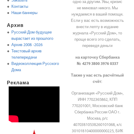
Заказать
одно за другим. Увы, кризис
Контакты
не миновал никого. Мы
Наши баннеры
нуждаемся в вашей помощи.
Если у вас есть возможность
Архив
внести лепту в издание
Русский Дом будущее
журнала «Русский Дом», то
вырастает из прошлого
проще всего это сделать,
Архив 2008 -2026
переведя деньги
Текстовый архив
на карточку Сбербанка
телепередачи
№ 4279 3800 3976 0337
Видеоколлекция Русского
Дома
Также у нас есть расчётный
счёт:
Реклама
Организация «Русский Дом»,
ИНН 7702365862, КПП
770201001, Московский банк
Сбербанка России ОАО г.
Москва, р/с
40703810538260101068, к/с
30101810400000000225, БИК