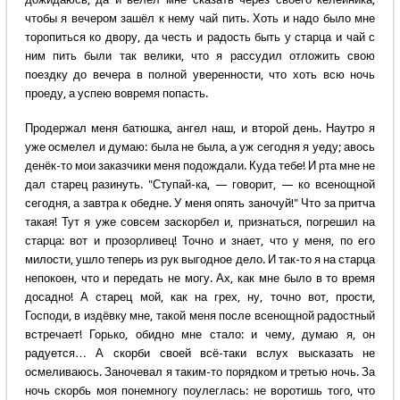
чтобы я вечером зашёл к нему чай пить. Хоть и надо было мне
торопиться ко двору, да честь и радость быть у старца и чай с
ним пить были так велики, что я рассудил отложить свою
поездку до вечера в полной уверенности, что хоть всю ночь
проеду, а успею вовремя попасть.
Продержал меня батюшка, ангел наш, и второй день. Наутро я
уже осмелел и думаю: была не была, а уж сегодня я уеду; авось
денёк-то мои заказчики меня подождали. Куда тебе! И рта мне не
дал старец разинуть. "Ступай-ка, — говорит, — ко всенощной
сегодня, а завтра к обедне. У меня опять заночуй!" Что за притча
такая! Тут я уже совсем заскорбел и, признаться, погрешил на
старца: вот и прозорливец! Точно и знает, что у меня, по его
милости, ушло теперь из рук выгодное дело. И так-то я на старца
непокоен, что и передать не могу. Ах, как мне было в то время
досадно! А старец мой, как на грех, ну, точно вот, прости,
Господи, в издёвку мне, такой меня после всенощной радостный
встречает! Горько, обидно мне стало: и чему, думаю я, он
радуется… А скорби своей всё-таки вслух высказать не
осмеливаюсь. Заночевал я таким-то порядком и третью ночь. За
ночь скорбь моя понемногу поулеглась: не воротишь того, что