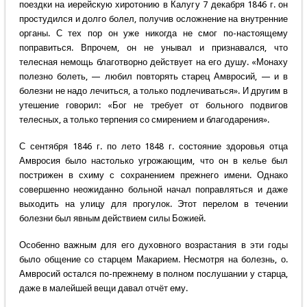
поездки на иерейскую хиротонию в Калугу 7 декабря 1846 г. он
простудился и долго болел, получив осложнение на внутренние
органы. С тех пор он уже никогда не смог по-настоящему
поправиться. Впрочем, он не унывал и признавался, что
телесная немощь благотворно действует на его душу. «Монаху
полезно болеть, — любил повторять старец Амвросий, — и в
болезни не надо лечиться, а только подлечиваться». И другим в
утешение говорил: «Бог не требует от больного подвигов
телесных, а только терпения со смирением и благодарения».
С сентября 1846 г. по лето 1848 г. состояние здоровья отца
Амвросия было настолько угрожающим, что он в келье был
пострижен в схиму с сохранением прежнего имени. Однако
совершенно неожиданно больной начал поправляться и даже
выходить на улицу для прогулок. Этот перелом в течении
болезни был явным действием силы Божией.
Особенно важным для его духовного возрастания в эти годы
было общение со старцем Макарием. Несмотря на болезнь, о.
Амвросий остался по-прежнему в полном послушании у старца,
даже в малейшей вещи давал отчёт ему.