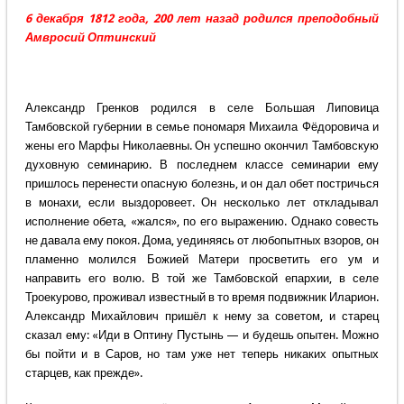
6 декабря 1812 года, 200 лет назад родился преподобный
Амвросий Оптинский
Александр Гренков родился в селе Большая Липовица
Тамбовской губернии в семье пономаря Михаила Фёдоровича и
жены его Марфы Николаевны. Он успешно окончил Тамбовскую
духовную семинарию. В последнем классе семинарии ему
пришлось перенести опасную болезнь, и он дал обет постричься
в монахи, если выздоровеет. Он несколько лет откладывал
исполнение обета, «жался», по его выражению. Однако совесть
не давала ему покоя. Дома, уединяясь от любопытных взоров, он
пламенно молился Божией Матери просветить его ум и
направить его волю. В той же Тамбовской епархии, в селе
Троекурово, проживал известный в то время подвижник Иларион.
Александр Михайлович пришёл к нему за советом, и старец
сказал ему: «Иди в Оптину Пустынь — и будешь опытен. Можно
бы пойти и в Саров, но там уже нет теперь никаких опытных
старцев, как прежде».