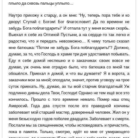
плыло да сквозь пальцы уплыло…
Наутро прихожу к старцу, а он мне: "Ну, теперь пора тебе и ко
двору! Ступай с Богом! Бог благословит! Да по времени не
забудь Бога поблагодарить!" И отпала тут у меня всякая скорбь.
Выехал я себе из Оптиной Пустыни, а на сердце-то так легко и
радостно, что и передать невозможно… К чему только сказал
мне батюшка: "Потом не забудь Бога поблагодарить!"? Должно,
думаю, за то, что Господь в храме три дня удостаивал побывать.
Еду я себе домой неспешно и о заказчиках своих вовсе не
думаю, уж очень мне отрадно было, что батюшка со мной так
обошёлся. Приехал я домой, и что вы думаете? Я в ворота, а
заказчики мои за мной; опоздали, значит, против уговору на трое
суток приехать. Ну, думаю, ах ты мой старчик благодатный! Уж
подлинно дивны дела Твои, Господи! Однако не тем ещё все это
кончилось. Прошло с того времени немало. Помер наш отец
Амвросий. Года два спустя после его праведной кончины
заболевает мой старший мастер, доверенный человек. Жил он у
меня безысходно годов поболее двадцати. Заболевает к смерти.
Послали мы за священником, чтобы исповедовать и причастить,
пока в памяти. Только, смотрю, идёт ко мне от умирающего