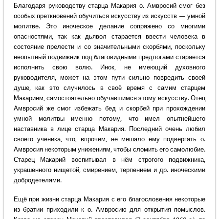
Благодаря руководству старца Макария о. Амвросий смог без
особых преткновений обучиться искусству из искусств — умной
молитве. Это иноческое делание сопряжено со многими
опасностями, так как дьявол старается ввести человека в
состояние прелести и со значительными скорбями, поскольку
неопытный подвижник под благовидными предлогами старается
исполнить свою волю. Инок, не имеющий духовного
руководителя, может на этом пути сильно повредить своей
душе, как это случилось в своё время с самим старцем
Макарием, самостоятельно обучавшимся этому искусству. Отец
Амвросий же смог избежать бед и скорбей при прохождении
умной молитвы именно потому, что имел опытнейшего
наставника в лице старца Макария. Последний очень любил
своего ученика, что, впрочем, не мешало ему подвергать о.
Амвросия некоторым унижениям, чтобы сломить его самолюбие.
Старец Макарий воспитывал в нём строгого подвижника,
украшенного нищетой, смирением, терпением и др. иноческими
добродетелями.
Ещё при жизни старца Макария с его благословения некоторые
из братии приходили к о. Амвросию для открытия помыслов.