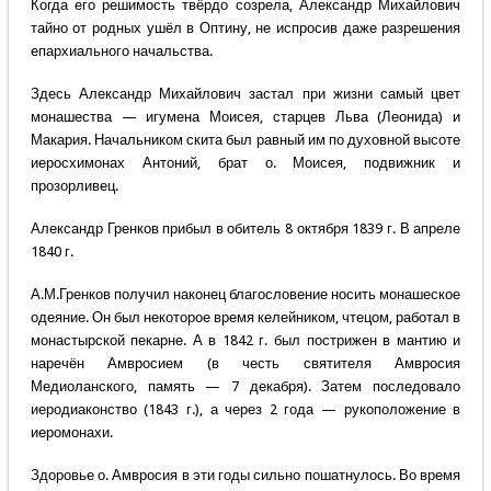
Когда его решимость твёрдо созрела, Александр Михайлович
тайно от родных ушёл в Оптину, не испросив даже разрешения
епархиального начальства.
Здесь Александр Михайлович застал при жизни самый цвет
монашества — игумена Моисея, старцев Льва (Леонида) и
Макария. Начальником скита был равный им по духовной высоте
иеросхимонах Антоний, брат о. Моисея, подвижник и
прозорливец.
Александр Гренков прибыл в обитель 8 октября 1839 г. В апреле
1840 г.
А.М.Гренков получил наконец благословение носить монашеское
одеяние. Он был некоторое время келейником, чтецом, работал в
монастырской пекарне. А в 1842 г. был пострижен в мантию и
наречён Амвросием (в честь святителя Амвросия
Медиоланского, память — 7 декабря). Затем последовало
иеродиаконство (1843 г.), а через 2 года — рукоположение в
иеромонахи.
Здоровье о. Амвросия в эти годы сильно пошатнулось. Во время