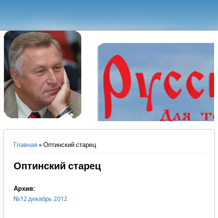
Вы здесь
Главная
» Оптинский старец
Оптинский старец
Архив:
№12 декабрь 2012