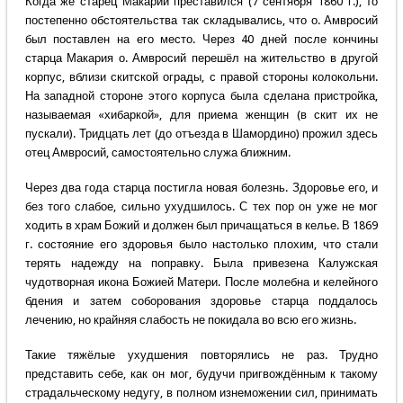
Когда же старец Макарий преставился (7 сентября 1860 г.), то
постепенно обстоятельства так складывались, что о. Амвросий
был поставлен на его место. Через 40 дней после кончины
старца Макария о. Амвросий перешёл на жительство в другой
корпус, вблизи скитской ограды, с правой стороны колокольни.
На западной стороне этого корпуса была сделана пристройка,
называемая «хибаркой», для приема женщин (в скит их не
пускали). Тридцать лет (до отъезда в Шамордино) прожил здесь
отец Амвросий, самостоятельно служа ближним.
Через два года старца постигла новая болезнь. Здоровье его, и
без того слабое, сильно ухудшилось. С тех пор он уже не мог
ходить в храм Божий и должен был причащаться в келье. В 1869
г. состояние его здоровья было настолько плохим, что стали
терять надежду на поправку. Была привезена Калужская
чудотворная икона Божией Матери. После молебна и келейного
бдения и затем соборования здоровье старца поддалось
лечению, но крайняя слабость не покидала во всю его жизнь.
Такие тяжёлые ухудшения повторялись не раз. Трудно
представить себе, как он мог, будучи пригвождённым к такому
страдальческому недугу, в полном изнеможении сил, принимать