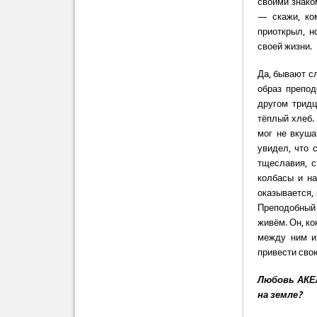
своими знако
— скажи, ко
приоткрыл, н
своей жизни.
Да, бывают с
образ препод
другом тридц
тёплый хлеб.
мог не вкуша
увидел, что 
тщеславия, с
колбасы и на
оказывается, 
Преподобный 
живём. Он, ко
между ним и
привести свою
Любовь АКЕЛ
на земле?