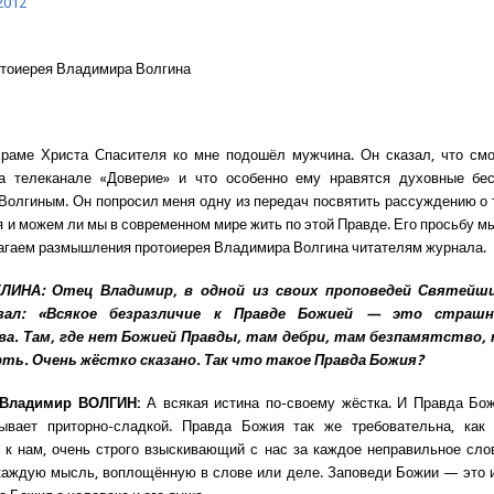
2012
тоиерея Владимира Волгина
раме Христа Спасителя ко мне подошёл мужчина. Он сказал, что смо
а телеканале «Доверие» и что особенно ему нравятся духовные бе
олгиным. Он попросил меня одну из передач посвятить рассуждению о т
 и можем ли мы в современном мире жить по этой Правде. Его просьбу м
агаем размышления протоиерея Владимира Волгина читателям журнала.
ЛИНА: Отец Владимир, в одной из своих проповедей Святейш
азал: «Всякое безразличие к Правде Божией — это страшн
а. Там, где нет Божией Правды, там дебри, там безпамятство, 
рть. Очень жёстко сказано. Так что такое Правда Божия?
 Владимир ВОЛГИН:
А всякая истина по-своему жёстка. И Правда Бо
ывает приторно-сладкой. Правда Божия так же требовательна, как
 к нам, очень строго взыскивающий с нас за каждое неправильное сло
 каждую мысль, воплощённую в слове или деле. Заповеди Божии — это 