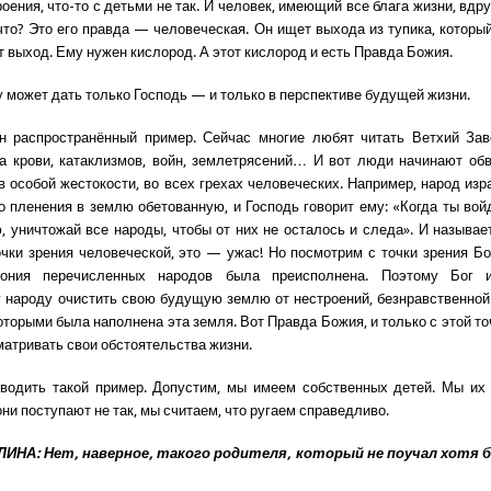
оения, что-то с детьми не так. И человек, имеющий все блага жизни, вдр
что? Это его правда — человеческая. Он ищет выхода из тупика, который
т выход. Ему нужен кислород. А этот кислород и есть Правда Божия.
у может дать только Господь — и только в перспективе будущей жизни.
н распространённый пример. Сейчас многие любят читать Ветхий Заве
а крови, катаклизмов, войн, землетрясений… И вот люди начинают об
 в особой жестокости, во всех грехах человеческих. Например, народ изр
го пленения в землю обетованную, и Господь говорит ему: «Когда ты во
, уничтожай все народы, чтобы от них не осталось и следа». И называе
очки зрения человеческой, это — ужас! Но посмотрим с точки зрения 
ония перечисленных народов была преисполнена. Поэтому Бог 
 народу очистить свою будущую землю от нестроений, безнравственной
оторыми была наполнена эта земля. Вот Правда Божия, и только с этой т
атривать свои обстоятельства жизни.
одить такой пример. Допустим, мы имеем собственных детей. Мы их 
они поступают не так, мы считаем, что ругаем справедливо.
ИНА: Нет, наверное, такого родителя, который не поучал хотя б