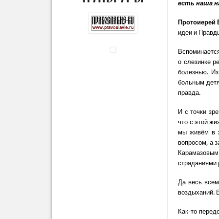
есть наша 
Протоиерей
идеи и Правд
Вспоминается
о слезинке р
болезнью. Из
больным детя
правда.
И с точки зр
что с этой жи
мы живём в 
вопросом, а 
Карамазовым 
страданиями 
Да весь всем
воздыханий. 
Как-то передо