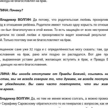
никогда не благословлял на брак.
ЛИНА: Почему?
 Владимир ВОЛГИН
: Да потому, что родительская любовь прозорлив
ёд в отношении ребёнка. Родители имеют только одну корысть по отнош
ы он был благополучен в этой жизни. То есть защищён от всех нестроени
дители по своей любви и прозорливости видят конечный результат
й. Только поэтому они не благословляют на брак.
ященном сане уже 32 года и с определённостью могу сказать: там, гд
ословения на брак, рано или поздно он распадался. Вот две пр
я, выраженная устами детей, желающих вступить в брак, и Правда 
е дающих на него благословения.
ЛИНА: Мы иногда отступаем от Правды Божией, ссылаясь н
тва, мы не всегда говорим то, что думаем, не всегда поступ
ым убеждениям. Вы сами часто повторяете, что мы жив
е время.
 Владимир ВОЛГИН
: Да, но тем не менее можно солгать, а можно промо
 Серафиму Саровскому обратился кто-то из генералов с вопросом, как е