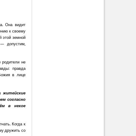
а. Она видит
ению к своему
й этой земной
 — допустим,
е родители не
авды: правда
Божия в лице
а житейские
аем согласно
ём в некое
лчать. Когда к
му дружить со