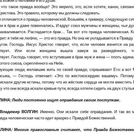
а Божия о человеке и его душе.
 что такое правда вообще? Это мерило, это, если хотите, канон, связан
Христова. Это правило, которому мы должны следовать.
 отличается о правды человеческой. Возьмём, к примеру, следующую си
и в брак и даже повенчались. И вдруг союз мужчины и женщины, чьи д
разваливается. Распадается брак… Так вот это правда человеческая. Ко
рит: я тебя не люблю, — это его правда. Но она не укладывается в Правд
гое. Господь Иисус Христос говорит, что, если человек женится на ра
ствует. Или если женщина вышла замуж за разведённого, 
вует. Господь говорит, что вступившие в брак муж и жена — плоть едина.
этого союза, скреплённого на Небе.
рующие люди, желавшие жить по своей правде, спрашивают Его: а вот
исьма, — Господь отвечает: «Это по жестокосердию вашему». Потому 
искали другие истины, потому что их жёсткие сердца не могли вместить
у что они всегда искали кривые пути, всегда хотели сидеть на двух стул
ЛИНА: Люди постоянно ищут оправдания своим поступкам.
 Владимир ВОЛГИН
: Именно. Они искали себе оправдания. И так во 
авда человеческая часто идет вразрез с Правдой Божественной.
ЛИНА: Многие православные считают, что Правда Божествен