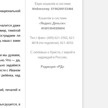
Евро-кошелёк в системе
Webmoney:
E196200153466
 национальной
Кошелёк в системе
«
Яндекс.Деньги»:
ечалится даже
41001994189694
имер, тяжёлой
Сострадаем ли
Тел./ факс: (495) 621-3502, 621-
, наша с вами
4618 (по подписке), 621-4353.
С любовью о Христе, с верой и
ли мы думаем,
надеждой в Россию,
ьно. Что — да,
ьно задаёмся
Редакция «РД»
есте с Иваном
 ребёнка, над
ий, печалей и
мья рушится, в