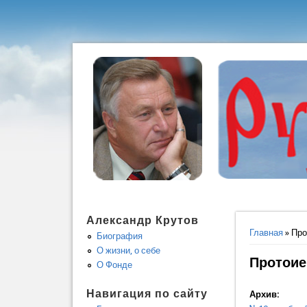
Александр Крутов
Вы здес
Главная
» Про
Биография
О жизни, о себе
Протоие
О Фонде
Навигация по сайту
Архив: