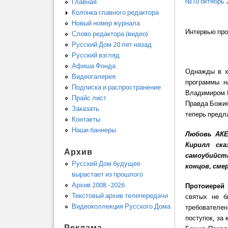
№10 октябрь 
Главная
Колонка главного редактора
Новый номер журнала
Интервью про
Слово редактора (видео)
Русский Дом 20 лет назад
Русский взгляд
Афиша Фонда
Однажды в х
Видеогалерея
программы н
Подписка и распространение
Владимиром В
Прайс лист
Правда Божия
Заказать
теперь предл
Контакты
Наши баннеры
Любовь АКЕ
Кирилл ск
Архив
самоубийств
Русский Дом будущее
концов, сме
вырастает из прошлого
Архив 2008 -2026
Протоиерей
Текстовый архив телепередачи
святых не б
Видеоколлекция Русского Дома
требователен
поступок, за
Реклама