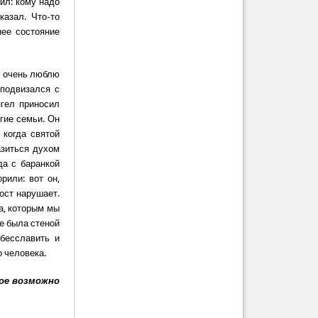
ил: кому надо
азал. Что-то
нее состояние
Я очень люблю
 подвизался с
нгел приносил
гие семьи. Он
 когда святой
азиться духом
да с баранкой
рили: вот он,
пост нарушает.
а, которым мы
не была стеной
бесславить и
о человека.
кое возможно