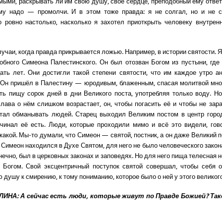
мыми, раскрывать ли им свою душу, своё сердце, преподобный ему ответ
му надо — промолчи. И в этом тоже правда: я не солгал, но и не ск
о ровно настолько, насколько я захотел приоткрыть человеку внутрен
лучаи, когда правда прикрывается ложью. Например, в истории святости. 
обного Симеона Палестинского. Он был отозван Богом из пустыни, где
ать лет. Они достигли такой степени святости, что им каждое утро а
 Он пришёл в Палестину — юродивым, блаженным, спасая молитвой мно
ть пищу сорок дней в дни Великого поста, употребляя только воду. Но
слава о нём слишком возрастает, он, чтобы погасить её и чтобы не зар
тал обманывать людей. Старец выходил Великим постом в центр горо
чинал её есть. Люди, которые проходили мимо и всё это видели, гово
какой. Мы-то думали, что Симеон — святой, постник, а он даже Великий 
Симеон находился в Духе Святом, для него не было человеческого закон
нечно, был в церковных законах и заповедях. Но для него пища телесная 
 Богом. Свой эксцентричный поступок святой совершал, чтобы себя о
 душу к смирению, к тому пониманию, которое было о ней у этого великог
ИНА: А сейчас есть люди, которые живут по Правде Божией? Та