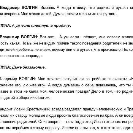
 Владимир ВОЛГИН
: Именно. А когда я вижу, что родители ругают с
ни неправы. Мне жалко детей. Думаю, зачем же они их так ругают.
ИНА: А уж если шлёпнут в придачу.
 Владимир ВОЛГИН:
Вот-вот… А уж если шлёпнут, мне совсем жалко.
ость какая. Но мы же не видим причин такого поведения родителей, не зн
ителей и ребёнка, не знаем, почему они его ругают, что произошло. Но, ко
 совершается неправда.
ИНА: Даже беззаконие.
Владимир ВОЛГИН: Мне хочется вступиться за ребёнка и сказать: «
алейте его, любите его». А когда думаешь о себе, понимаешь, что ты
разве в этом не была моя, человеческая правда? Дело в том, что роди
ля детей в общении с Богом.
андрит Иоанн (Крестьянкин) всегда разделял правду человеческую и Пр
езжали к старцу молодые люди просить благословения на брак. А он всег
словение родителей. Они говорят — нет. Тогда отец Иоанн отвечал: испр
 потом вернёмся к этому вопросу. И если он слышал, что кто-то из родит