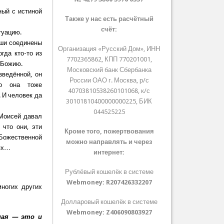
ный с истиной
Также у нас есть расчётный
счёт:
туацию.
уши соединены
Организация «Русский Дом», ИНН
гда кто-то из
7702365862, КПП 770201001,
у Божию.
Московский банк Сбербанка
зведённой, он
России ОАО г. Москва, р/с
то она тоже
40703810538260101068, к/с
 И человек да
30101810400000000225, БИК
044525225
 Моисей давал
что они, эти
Кроме того, пожертвования
 Божественной
можно направлять и через
ьях…
интернет:
Рублёвый кошелёк в системе
Webmoney:
R207426332207
многих других
Долларовый кошелёк в системе
Webmoney:
Z406090803927
ная — это и