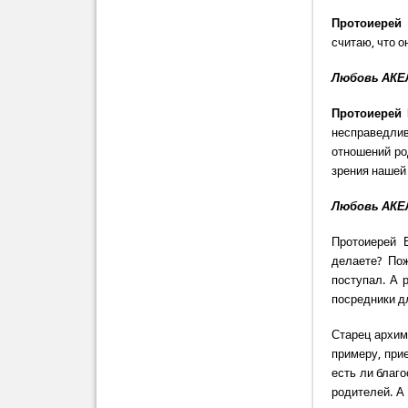
Протоиерей
считаю, что о
Любовь АКЕЛ
Протоиерей
несправедлив
отношений род
зрения нашей
Любовь АКЕЛ
Протоиерей 
делаете? Пож
поступал. А 
посредники д
Старец архим
примеру, при
есть ли благо
родителей. А