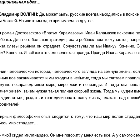
национальная идея…
 Владимир ВОЛГИН:
Да, может быть, русские всегда находились в поиске
ы Божией. Но часто мы одно принимаем за другое.
 роман Достоевского «Братья Карамазовы». Иван Карамазов искренне п
ебёнка. Для него большая трагедия, если ребёнок чем-то мучается, напр
-за слезы ребёнка он страдает. Сочувствуем ли мы Ивану? Конечно. 
м? Конечно. И всё же это человеческая правда. Правда Ивана Карамазова
ения человеческой истории, человеческого взгляда на земную жизнь, ес
знью всё заканчивается и мы уходим в небытие, тогда мы считаем правил
жутко несправедливом мире, мире лжи и неправды. И тогда мы невол
зачем живём, зачем нужна такая полная скорбей жизнь. Тогда мы будем вм
удивляться, рыдать и трагедизировать нашу жизнь, плакать над слезой
родителей.
ирный философский опыт сводится к тому, что наш мир полон страдан
Весь мир страдает…
 мной сидел миллиардер. Он мне говорит: у меня есть всё. А у самого се