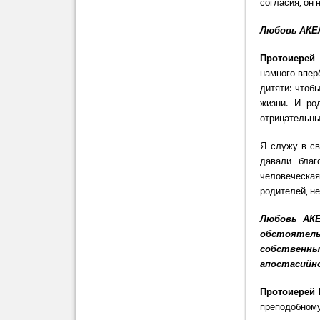
согласия, он 
Любовь АКЕ
Протоиерей
намного впер
дитяти: чтоб
жизни. И ро
отрицательны
Я служу в св
давали благ
человеческа
родителей, н
Любовь АКЕ
обстоятельс
собственн
апостасийно
Протоиерей
преподобному