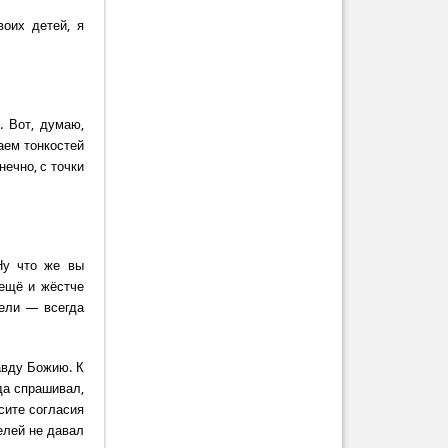
воих детей, я
 Вот, думаю,
аем тонкостей
нечно, с точки
Ну что же вы
 ещё и жёстче
тели — всегда
авду Божию. К
да спрашивал,
осите согласия
елей не давал