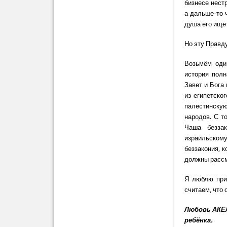
бизнесе нестр
а дальше-то 
душа его ище
Но эту Правд
Возьмём оди
история полн
Завет и Бога
из египетско
палестинскую
народов. С т
Чаша беззак
израильскому
беззакония, к
должны рассм
Я люблю прив
считаем, что 
Любовь АКЕЛ
ребёнка.