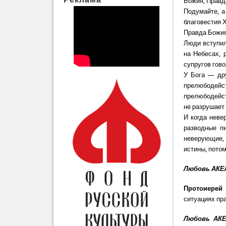
Божия, Правд
Подумайте, а
благовестия 
Правда Божия
Люди вступил
на Небесах, 
супругов гово
У Бога — дру
прелюбодей
прелюбодейст
не разрушает 
И когда неве
разводные п
неверующие, 
истины, потом
Любовь АКЕ
Протоиерей
ситуациях пр
Любовь АКЕ