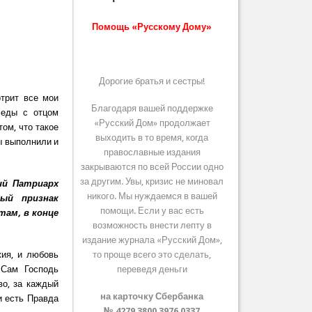
Помощь «Русскому Дому»
Дорогие братья и сестры!
трит все мои
Благодаря вашей поддержке
седы с отцом
«Русский Дом» продолжает
ом, что такое
выходить в то время, когда
ы выполнили и
православные издания
закрываются по всей России одно
за другим. Увы, кризис не миновал
ий Патриарх
никого. Мы нуждаемся в вашей
ый признак
помощи. Если у вас есть
там, в конце
возможность внести лепту в
издание журнала «Русский Дом»,
жия, и любовь
то проще всего это сделать,
 Сам Господь
переведя деньги
во, за каждый
на карточку Сбербанка
и есть Правда
№ 4279 3800 3976 0337