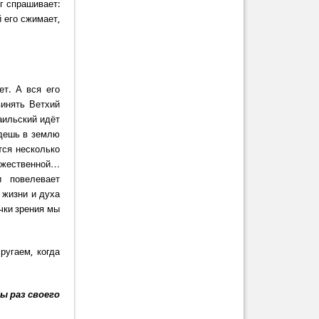
уг спрашивает:
 его сжимает,
т. А вся его
винять Ветхий
аильский идёт
йдешь в землю
тся несколько
Божественной…
и повелевает
 жизни и духа
очки зрения мы
ругаем, когда
ы раз своего