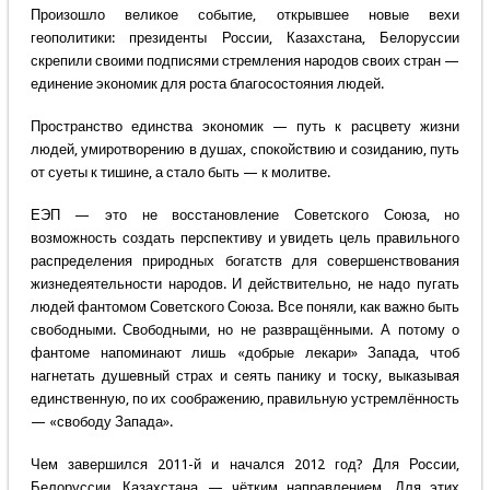
Произошло великое событие, открывшее новые вехи
геополитики: президенты России, Казахстана, Белоруссии
скрепили своими подписями стремления народов своих стран —
единение экономик для роста благосостояния людей.
Пространство единства экономик — путь к расцвету жизни
людей, умиротворению в душах, спокойствию и созиданию, путь
от суеты к тишине, а стало быть — к молитве.
ЕЭП — это не восстановление Советского Союза, но
возможность создать перспективу и увидеть цель правильного
распределения природных богатств для совершенствования
жизнедеятельности народов. И действительно, не надо пугать
людей фантомом Советского Союза. Все поняли, как важно быть
свободными. Свободными, но не развращёнными. А потому о
фантоме напоминают лишь «добрые лекари» Запада, чтоб
нагнетать душевный страх и сеять панику и тоску, выказывая
единственную, по их соображению, правильную устремлённость
— «свободу Запада».
Чем завершился 2011-й и начался 2012 год? Для России,
Белоруссии, Казахстана — чётким направлением. Для этих