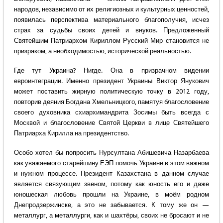
народов, независимо от их религиозных и культурных ценностей,
появилась перспектива материального благополучия, исчез
страх за судьбы своих детей и внуков. Предложенный
Святейшим Патриархом Кириллом Русский Мир становится не
призраком, а необходимостью, исторической реальностью.
Где тут Украина? Нигде. Она в призрачном видении
евроинтеграции. Именно президент Украины Виктор Янукович
может поставить жирную политическую точку в 2012 году,
повторив деяния Богдана Хмельницкого, памятуя благословение
своего духовника схиархимандрита Зосимы быть всегда с
Москвой и благословение Святой Церкви в лице Святейшего
Патриарха Кирилла на президентство.
Особо хотел бы попросить Нурсултана Абишевича Назарбаева
как уважаемого старейшину ЕЭП помочь Украине в этом важном
и нужном процессе. Президент Казахстана в данном случае
является связующим звеном, потому как юность его и даже
юношеская любовь прошли на Украине, в моём родном
Днепродзержинске, а это не забывается. К тому же он —
металлург, а металлурги, как и шахтёры, своих не бросают и не