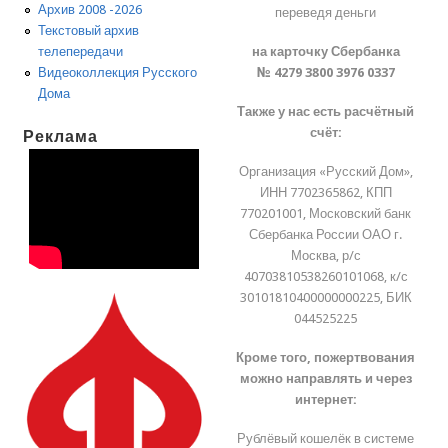
Архив 2008 -2026
переведя деньги
Текстовый архив
на карточку Сбербанка
телепередачи
№ 4279 3800 3976 0337
Видеоколлекция Русского
Дома
Также у нас есть расчётный
счёт:
Реклама
Организация «Русский Дом»,
ИНН 7702365862, КПП
770201001, Московский банк
Сбербанка России ОАО г.
Москва, р/с
40703810538260101068, к/с
30101810400000000225, БИК
044525225
Кроме того, пожертвования
можно направлять и через
интернет:
Рублёвый кошелёк в системе