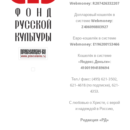
Webmoney:
R207426332207
Долларовый кошелёк в
системе
Webmoney:
Z406090803927
Евро-кошелёк в системе
Webmoney:
E196200153466
Кошелёк в системе
«
Яндекс.Деньги»:
41001994189694
Тел./ факс: (495) 621-3502,
621-4618 (по подписке), 621-
4353.
С любовью о Христе, с верой
и надеждой в Россию,
Редакция «РД»