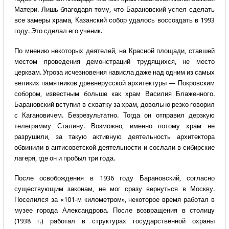
Матери. Лишь благодаря тому, что Барановский успел сделать
все замеры храма, Казанский собор удалось воссоздать в 1993
году. Это сделал его ученик.
По мнению некоторых деятелей, на Красной площади, ставшей
местом проведения демонстраций трудящихся, не место
церквам. Угроза исчезновения нависла даже над одним из самых
великих памятников древнерусской архитектуры — Покровским
собором, известным больше как храм Василия Блаженного.
Барановский вступил в схватку за храм, довольно резко говорил
с Кагановичем. Безрезультатно. Тогда он отправил дерзкую
телеграмму Сталину. Возможно, именно потому храм не
разрушили, за такую активную деятельность архитектора
обвинили в антисоветской деятельности и сослали в сибирские
лагеря, где он и пробыл три года.
После освобождения в 1936 году Барановский, согласно
существующим законам, не мог сразу вернуться в Москву.
Поселился за «101-м километром», некоторое время работал в
музее города Александрова. После возвращения в столицу
(1938 г.) работал в структурах государственной охраны