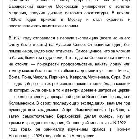
Барановский окончил Московский университет с золотой
медалью, получил диплом историка архитектуры. В начале
1920-х годов приехал в Москву и стал охранять и
восстанавливать памятники старины.
В 1921 году отправился в первую экспедицию (всего их на его
счету было десять) на Русский Север. Отправился один, без
помощников, будто ехал отдыхать. Самое ценное, что он уложил
в багаж, были три пуда соли. В те годы на Севере деньги ничего
не стоили — приобрести продовольствие, нанять лодку или
телегу можно было только в обмен на дефицитную соль. Пинега,
Вонга, Поча, Чакола, Пиринема, Кеврола, Чухченема, Сура, Выя
— вдоль берегов этих рек испокон веков стояли сёла, в каждом
из которых была одна, а то и две-три древние шатровые церкви
— предшественницы прекрасной церкви Вознесения Господня в
Коломенском. В своих последующих экспедициях, вначале под
руководством академика Игоря Эммануиловича Грабаря, а
затем самостоятельно, Барановский делал обмеры, изучал
храмы и гражданские здания, Соловецкий монастырь. В 1922—
1923 годах он занимался изучением храмов в Нижнем
Новгороде, в 1929 году работал в Белоруссии.