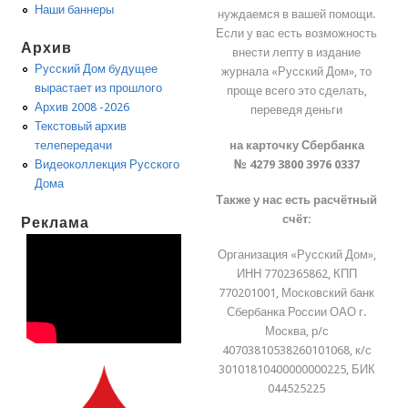
Наши баннеры
нуждаемся в вашей помощи.
Если у вас есть возможность
Архив
внести лепту в издание
Русский Дом будущее
журнала «Русский Дом», то
вырастает из прошлого
проще всего это сделать,
Архив 2008 -2026
переведя деньги
Текстовый архив
на карточку Сбербанка
телепередачи
№ 4279 3800 3976 0337
Видеоколлекция Русского
Дома
Также у нас есть расчётный
счёт:
Реклама
Организация «Русский Дом»,
ИНН 7702365862, КПП
770201001, Московский банк
Сбербанка России ОАО г.
Москва, р/с
40703810538260101068, к/с
30101810400000000225, БИК
044525225