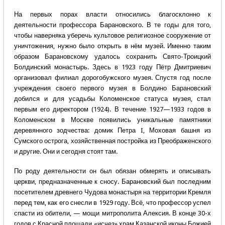
На первых порах власти относились благосклонно к
деятельности профессора Барановского. В те годы для того,
чтобы наверняка уберечь культовое религиозное сооружение от
уничтожения, нужно было открыть в нём музей. Именно таким
образом Барановскому удалось сохранить Свято-Троицкий
Болдинский монастырь. Здесь в 1923 году Пётр Дмитриевич
организовал филиал дорогобужского музея. Спустя год после
учреждения своего первого музея в Болдино Барановский
добился и для усадьбы Коломенское статуса музея, стал
первым его директором (1924). В течение 1927—1933 годов в
Коломенском в Москве появились уникальные памятники
деревянного зодчества: домик Петра I, Моховая башня из
Сумского острога, хозяйственная постройка из Преображенского
и другие. Они и сегодня стоят там.
По роду деятельности он был обязан обмерять и описывать
церкви, предназначенные к сносу. Барановский был последним
посетителем древнего Чудова монастыря на территории Кремля
перед тем, как его снесли в 1929 году. Всё, что профессор успел
спасти из обители, — мощи митрополита Алексия. В конце 30-х
годов с Красной площади «исчез» храм Казанской иконы Божией