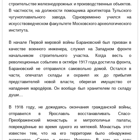
строительстве железнодорожных и производственных объектов.
В частности, на должности помощника архитектора Тульского
чугуноплавильного завода. Одновременно учился на
искусствоведческом факультете Московского археологического
института.
В начале Первой мировой войны Барановский был призван в
качестве военного инженера, служил на Западном фронте
начальником строительного участка. Когда весть о
революционных событиях в октябре 1917 года достигла фронта,
Барановский не отправился самовольно домой. Остался в
части, опечатал склады и охранял их до прибытия
представителей новой власти, оберегая имущество от
нападения мародёров. Он вообще был хранителем по складу
души…
В 1918 году, не дожидаясь окончания гражданской войны,
отправился в Ярославль восстанавливать Спасо-
Преображенский монастырь и митрополичьи палаты,
повреждённые во время одного из мятежей. Монастырь этот
известен тем, что на его территории было обнаружено
знаменитое «Слово о полку Игореве». В том же году