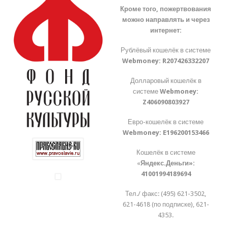
Кроме того, пожертвования
можно направлять и через
интернет:
Рублёвый кошелёк в системе
Webmoney:
R207426332207
Долларовый кошелёк в
системе
Webmoney:
Z406090803927
Евро-кошелёк в системе
Webmoney:
E196200153466
Кошелёк в системе
«
Яндекс.Деньги»:
41001994189694
Тел./ факс: (495) 621-3502,
621-4618 (по подписке), 621-
4353.