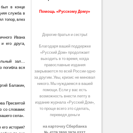
 был в конце
Помощь «Русскому Дому»
дняя служба в
л топор, влез
Дорогие братья и сестры!
гичного Ивана
и его друга,
Благодаря вашей поддержке
«Русский Дом» продолжает
выходить в то время, когда
ельный зал…
православные издания
о погибла вся
закрываются по всей России одно
за другим. Увы, кризис не миновал
никого. Мы нуждаемся в вашей
ргий Балакин,
помощи. Если у вас есть
возможность внести лепту в
издание журнала «Русский Дом»,
ова Пресвятой
то проще всего это сделать,
ю со словами:
переведя деньги
вашего села».
на карточку Сбербанка
 его история?
№ 4279 3800 3976 0337