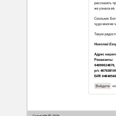
рассказать пр
же узнала её.
Скольких Бог
чудо многие 
Такую радост
Николай Его
Адрес нашего
Реквизиты:
04090024870,
р/с 40703810
БИК 04840560
Войдите
чт
Copyright © 2026,