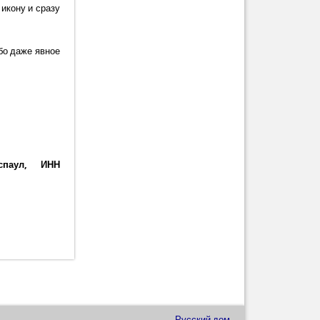
 икону и сразу
бо даже явное
аспаул, ИНН
Русский дом