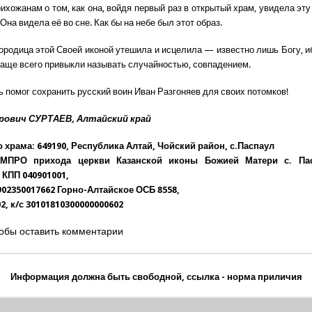
ихожанам о том, как она, войдя первый раз в открытый храм, увидела эту
 Она видела её во сне. Как бы на небе был этот образ.
ородица этой Своей иконой утешила и исцелила — известно лишь Богу, и
чаще всего привыкли называть случайностью, совпадением.
ь помог сохранить русский воин Иван Разгоняев для своих потомков!
рович СУРТАЕВ, Алтайский край
 храма: 649190, Республика Алтай, Чойский район, с.Паспаул
 МПРО прихода церкви Казанской иконы Божией Матери с. П
 КПП 040901001,
902350017662 Горно-Алтайское ОСБ 8558,
2, к/с 30101810300000000602
обы оставить комментарии
Информация должна быть свободной, ссылка - норма приличия