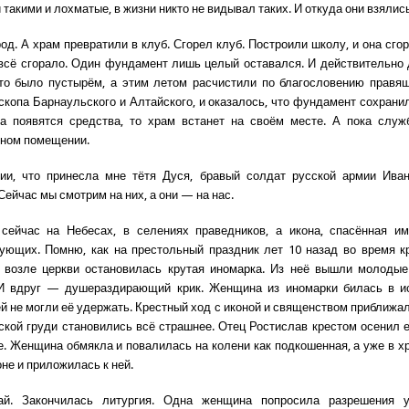
 такими и лохматые, в жизни никто не видывал таких. И откуда они взялис
д. А храм превратили в клуб. Сгорел клуб. Построили школу, и она сгор
 всё сгорало. Один фундамент лишь целый оставался. И действительно
то было пустырём, а этим летом расчистили по благословению правя
скопа Барнаульского и Алтайского, и оказалось, что фундамент сохранил
да появятся средства, то храм встанет на своём месте. А пока служ
нном помещении.
ии, что принесла мне тётя Дуся, бравый солдат русской армии Иван
ейчас мы смотрим на них, а они — на нас.
сейчас на Небесах, в селениях праведников, а икона, спасённая им
ующих. Помню, как на престольный праздник лет 10 назад во время к
а возле церкви остановилась крутая иномарка. Из неё вышли молодые
 И вдруг — душераздирающий крик. Женщина из иномарки билась в ис
й не могли её удержать. Крестный ход с иконой и священством приближал
нской груди становились всё страшнее. Отец Ростислав крестом осенил 
ве. Женщина обмякла и повалилась на колени как подкошенная, а уже в х
не и приложилась к ней.
ай. Закончилась литургия. Одна женщина попросила разрешения 