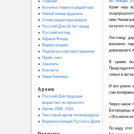
№1 январь 20
Главная
Храм наш во
Колонка главного редактора
позапрошлого
Новый номер журнала
нём. Назавтр
Слово редактора (видео)
на купол и ср
Русский Дом 20 лет назад
Русский взгляд
Лестницу дер
Афиша Фонда
внезапно па
Видеогалерея
державшего л
Подписка и распространение
Прайс лист
В храме бо
Заказать
Председатель
Контакты
семья в авток
Наши баннеры
И вот ровно 
Архив
сам взобравш
Русский Дом будущее
вырастает из прошлого
Через какое-
Архив 2008 -2026
Богородицы и
Текстовый архив телепередачи
«Эта икона из
Видеоколлекция Русского Дома
По виду этот
Реклама