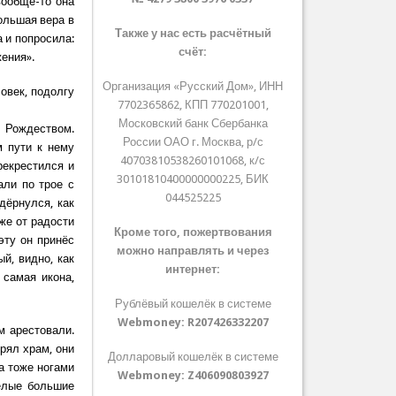
вообще-то она
большая вера в
Также у нас есть расчётный
а и попросила:
счёт:
жения».
Организация «Русский Дом», ИНН
овек, подолгу
7702365862, КПП 770201001,
Московский банк Сбербанка
 Рождеством.
России ОАО г. Москва, р/с
м пути к нему
40703810538260101068, к/с
рекрестился и
30101810400000000225, БИК
ли по трое с
044525225
дёрнулся, как
уже от радости
Кроме того, пожертвования
эту он принёс
можно направлять и через
й, видно, как
интернет:
 самая икона,
Рублёвый кошелёк в системе
Webmoney:
R207426332207
м арестовали.
рял храм, они
Долларовый кошелёк в системе
а тоже ногами
Webmoney:
Z406090803927
белые большие