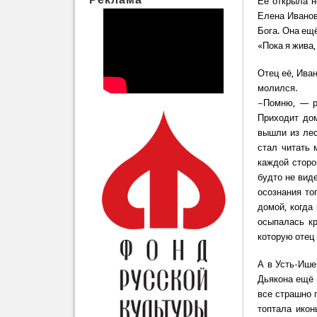
Её открыла н
Елена Ивановн
Бога. Она ещё
«Пока я жива,
Отец её, Ива
молился.
−Помню, — р
Приходит дом
вышли из лес
стал читать
каждой сторо
будто не виде
осознания то
домой, когда
осыпалась кр
которую отец 
А в Усть-Ише
Дьякона ещё 
все страшно 
топтала икон