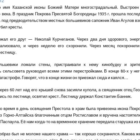
12
 имя Казанской иконы Божией Матери многострадальный. Выстроен
 века. В праздник Покрова Пресвятой Богородицы 1935 г. прошла после
а под предводительством местных большевиков сапожник Иван Агулов взя
убил кресты.
жал его друг — Николай Курчеганов. Через два дня здорового, энер
рализовало, и через неделю его схоронили. Через месяц похоронили 
естницу.
льшевики ломали стены, пристраивали к нему кинобудку и зрит
 сельсовета руководил всеми этими перестройками. В конце 80-х у нег
атастрофе. Говорят, что в конце жизни он приезжал сюда и каялся…
через 60 лет над его крышей снова засияли купола, а священник отец Гео
ись по лестнице, освятил крест. Лестницу держал Константин Банник.
то время в день освящения Престола в храм была привезена икона Покр
з Горно-Алтайска благочинным отцом Ростиславом и вручена настоятел
 Паспаула. Её нам когда-то на временное хранение передала старушка из 
 образ был не моложе нашего храма — так хорошо сохранился. Какова же