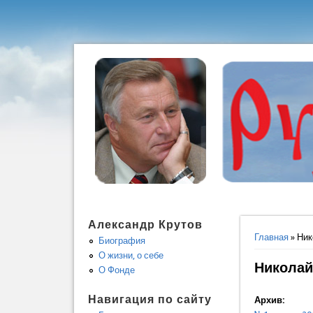
Александр Крутов
Вы здес
Главная
» Ник
Биография
О жизни, о себе
Николай
О Фонде
Навигация по сайту
Архив: