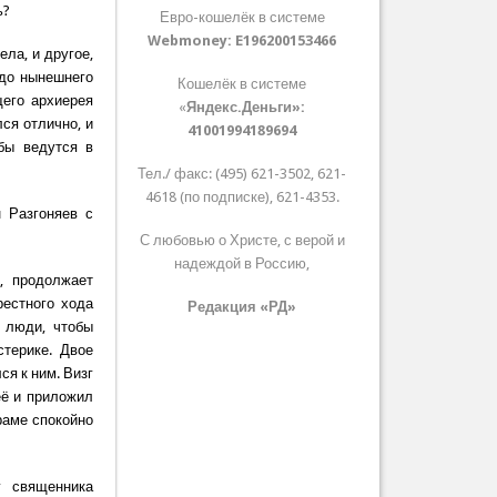
ь?
Евро-кошелёк в системе
Webmoney:
E196200153466
ела, и другое,
 до нынешнего
Кошелёк в системе
щего архиерея
«
Яндекс.Деньги»:
ся отлично, и
41001994189694
бы ведутся в
Тел./ факс: (495) 621-3502, 621-
4618 (по подписке), 621-4353.
 Разгоняев с
С любовью о Христе, с верой и
надеждой в Россию,
, продолжает
рестного хода
Редакция «РД»
 люди, чтобы
терике. Двое
ся к ним. Визг
её и приложил
раме спокойно
у священника