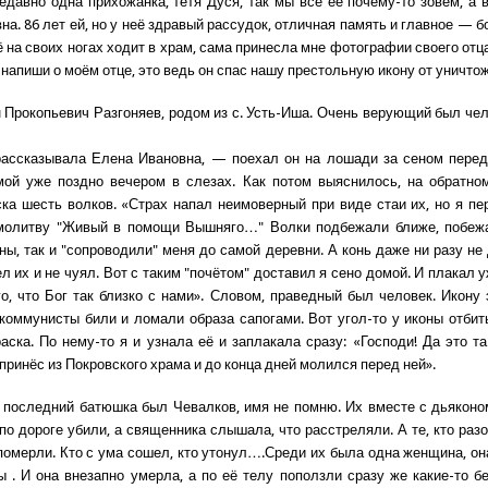
едавно одна прихожанка, тётя Дуся, так мы все её почему-то зовём, а 
а. 86 лет ей, но у неё здравый рассудок, отличная память и главное — 
 на своих ногах ходит в храм, сама принесла мне фотографии своего отц
 напиши о моём отце, это ведь он спас нашу престольную икону от уничто
н Прокопьевич Разгоняев, родом из с. Усть-Иша. Очень верующий был чел
ассказывала Елена Ивановна, — поехал он на лошади за сеном перед
ой уже поздно вечером в слезах. Как потом выяснилось, на обратно
ка шесть волков. «Страх напал неимоверный при виде стаи их, но я пе
 молитву "Живый в помощи Вышняго…" Волки подбежали ближе, побежа
ны, так и "сопроводили" меня до самой деревни. А конь даже ни разу не 
л их и не чуял. Вот с таким "почётом" доставил я сено домой. И плакал 
го, что Бог так близко с нами». Словом, праведный был человек. Икону 
 коммунисты били и ломали образа сапогами. Вот угол-то у иконы отбиты
аска. По нему-то я и узнала её и заплакала сразу: «Господи! Да это та
принёс из Покровского храма и до конца дней молился перед ней».
 последний батюшка был Чевалков, имя не помню. Их вместе с дьяконо
по дороге убили, а священника слышала, что расстреляли. А те, кто разо
померли. Кто с ума сошел, кто утонул….Среди их была одна женщина, он
ы . И она внезапно умерла, а по её телу поползли сразу же какие-то 