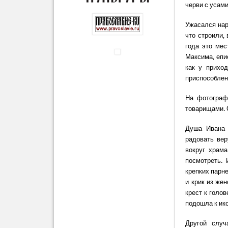
черви с усами
Ужасался наро
что строили,
года это мес
Максима, епи
как у прихо
приспособле
На фотограф
товарищами. С
Душа Ивана 
радовать вер
вокруг храм
посмотреть.
крепких парне
и крик из же
крест к голо
подошла к ико
Другой случ