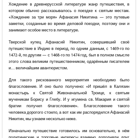
Хождение в древнерусской литературе жанр путешествия, в
котором обычно рассказывалось о поездке к святым местам.
«Хождение за три моря» Афанасия Никитина — это путевые
заметки, созданные во время деловой поездки, поэтому они и
занимают особое место в литературе.
Тверской купец Афанасий Никитин, совершивший своё
путешествие в Индию в период, по одним данным, с 1469-го по
1472-й, по другим — с 1468-го по 1474 год, был в полном смысле
этого слова великим путешественником, одарённым писателем
и… величайшим авантюристом.
Для такого рискованного мероприятия необходимо было
благословение. И оно было получено: «И пришёл в Калязин
монастырь к Святой Живоначальной Троице, к святым
мученикам Борису и Глебу. И у игумена св. Макария и святой
братии получил благословение». Благословение такого
человека дорогого стоило, а вот как им распорядился Афанасий
Никитин, мы узнаем несколько ниже.
Изначально путешествие готовилось им основательно, в нём
политические и торговые интересы взаимно дополняли друг