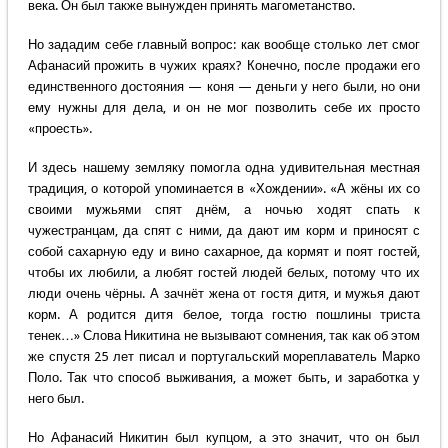
века. Он был также вынужден принять магометанство.
Но зададим себе главный вопрос: как вообще столько лет смог
Афанасий прожить в чужих краях? Конечно, после продажи его
единственного достояния — коня — деньги у него были, но они
ему нужны для дела, и он не мог позволить себе их просто
«проесть».
И здесь нашему земляку помогла одна удивительная местная
традиция, о которой упоминается в «Хождении». «А жёны их со
своими мужьями спят днём, а ночью ходят спать к
чужестранцам, да спят с ними, да дают им корм и приносят с
собой сахарную еду и вино сахарное, да кормят и поят гостей,
чтобы их любили, а любят гостей людей белых, потому что их
люди очень чёрны. А зачнёт жена от гостя дитя, и мужья дают
корм. А родится дитя белое, тогда гостю пошлины триста
тенек…» Слова Никитина не вызывают сомнения, так как об этом
же спустя 25 лет писал и португальский мореплаватель Марко
Поло. Так что способ выживания, а может быть, и заработка у
него был.
Но Афанасий Никитин был купцом, а это значит, что он был