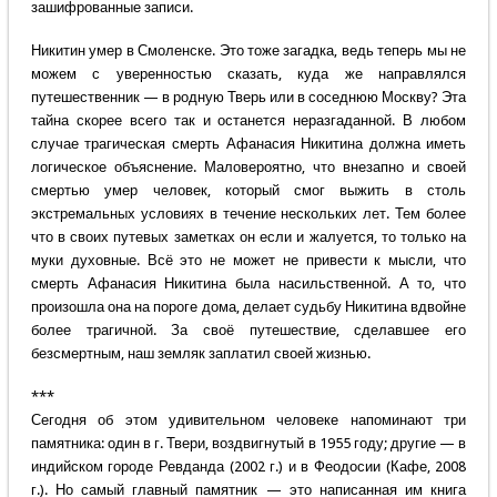
зашифрованные записи.
Никитин умер в Смоленске. Это тоже загадка, ведь теперь мы не
можем с уверенностью сказать, куда же направлялся
путешественник — в родную Тверь или в соседнюю Москву? Эта
тайна скорее всего так и останется неразгаданной. В любом
случае трагическая смерть Афанасия Никитина должна иметь
логическое объяснение. Маловероятно, что внезапно и своей
смертью умер человек, который смог выжить в столь
экстремальных условиях в течение нескольких лет. Тем более
что в своих путевых заметках он если и жалуется, то только на
муки духовные. Всё это не может не привести к мысли, что
смерть Афанасия Никитина была насильственной. А то, что
произошла она на пороге дома, делает судьбу Никитина вдвойне
более трагичной. За своё путешествие, сделавшее его
безсмертным, наш земляк заплатил своей жизнью.
***
Сегодня об этом удивительном человеке напоминают три
памятника: один в г. Твери, воздвигнутый в 1955 году; другие — в
индийском городе Ревданда (2002 г.) и в Феодосии (Кафе, 2008
г.). Но самый главный памятник — это написанная им книга