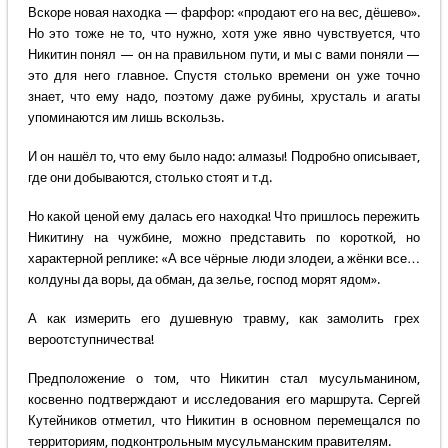
Вскоре новая находка — фарфор: «продают его на вес, дёшево».
Но это тоже не то, что нужно, хотя уже явно чувствуется, что
Никитин понял — он на правильном пути, и мы с вами поняли —
это для него главное. Спустя столько времени он уже точно
знает, что ему надо, поэтому даже рубины, хрусталь и агаты
упоминаются им лишь вскользь.
И он нашёл то, что ему было надо: алмазы! Подробно описывает,
где они добываются, столько стоят и т.д.
Но какой ценой ему далась его находка! Что пришлось пережить
Никитину на чужбине, можно представить по короткой, но
характерной реплике: «А все чёрные люди злодеи, а жёнки все…
колдуны да воры, да обман, да зелье, господ морят ядом».
А как измерить его душевную травму, как замолить грех
вероотступничества!
Предположение о том, что Никитин стал мусульманином,
косвенно подтверждают и исследования его маршрута. Сергей
Кутейников отметил, что Никитин в основном перемещался по
территориям, подконтрольным мусульманским правителям.