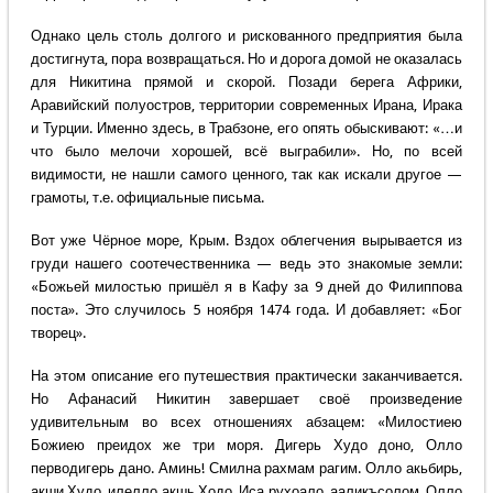
Однако цель столь долгого и рискованного предприятия была
достигнута, пора возвращаться. Но и дорога домой не оказалась
для Никитина прямой и скорой. Позади берега Африки,
Аравийский полуостров, территории современных Ирана, Ирака
и Турции. Именно здесь, в Трабзоне, его опять обыскивают: «…и
что было мелочи хорошей, всё выграбили». Но, по всей
видимости, не нашли самого ценного, так как искали другое —
грамоты, т.е. официальные письма.
Вот уже Чёрное море, Крым. Вздох облегчения вырывается из
груди нашего соотечественника — ведь это знакомые земли:
«Божьей милостью пришёл я в Кафу за 9 дней до Филиппова
поста». Это случилось 5 ноября 1474 года. И добавляет: «Бог
творец».
На этом описание его путешествия практически заканчивается.
Но Афанасий Никитин завершает своё произведение
удивительным во всех отношениях абзацем: «Милостиею
Божиею преидох же три моря. Дигерь Худо доно, Олло
перводигерь дано. Аминь! Смилна рахмам рагим. Олло акьбирь,
акши Худо, илелло акшь Ходо. Иса рухоало, ааликъсолом. Олло