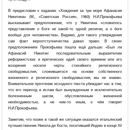
В предисловии к изданию «Хождения за три моря Афанасия
Никитина» (М., «Советская Россия», 1980) Н.И.Прокофьева
высказывает предположение, что у Никитина «сложилось
представление о Боге не какой-то одной религии, а о боге
вообще для человечества». Видимо, для такого утверждения
сам факт вероотступничества давал право. В своих
предположениях Прокофьева пошла ещё дальше: «Был ли
Афанасий Никитин последовательным выразителем
реформистских и еретических идей своего времени или его
воззрения носили черты стихийного религиозного
свободомыслия, сложившегося на основе собственного
жизненного и религиозного свободомыслия, мы не знаем».
Внимательное прочтение исходного текста убеждает нас в том,
что его переход в ислам был вынужденным и исключительно
болезненным шагом, обусловленным жизненной
необходимостью, а не чем-то иным, о чём говорит
Н.И.Прокофьева.
Заметим, что позже в такой же ситуации оказался итальянский
путешественник Никола де Кости, посетивший Индию в конце XV