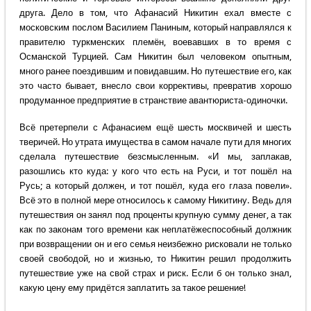
друга. Дело в том, что Афанасий Никитин ехал вместе с
московским послом Василием Паниным, который направлялся к
правителю туркменских племён, воевавших в то время с
Османской Турцией. Сам Никитин был человеком опытным,
много ранее поездившим и повидавшим. Но путешествие его, как
это часто бывает, внесло свои коррективы, превратив хорошо
продуманное предприятие в странствие авантюриста-одиночки.
Всё претерпели с Афанасием ещё шесть москвичей и шесть
тверичей. Но утрата имущества в самом начале пути для многих
сделала путешествие безсмысленным. «И мы, заплакав,
разошлись кто куда: у кого что есть на Руси, и тот пошёл на
Русь; а который должен, и тот пошёл, куда его глаза повели».
Всё это в полной мере относилось к самому Никитину. Ведь для
путешествия он занял под проценты крупную сумму денег, а так
как по законам того времени как неплатёжеспособный должник
при возвращении он и его семья неизбежно рисковали не только
своей свободой, но и жизнью, то Никитин решил продолжить
путешествие уже на свой страх и риск. Если б он только знал,
какую цену ему придётся заплатить за такое решение!