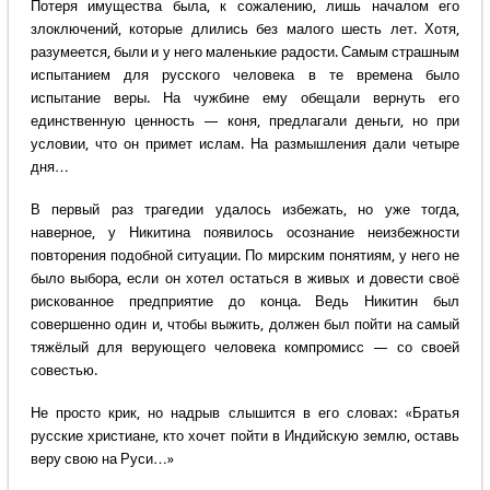
Потеря имущества была, к сожалению, лишь началом его
злоключений, которые длились без малого шесть лет. Хотя,
разумеется, были и у него маленькие радости. Самым страшным
испытанием для русского человека в те времена было
испытание веры. На чужбине ему обещали вернуть его
единственную ценность — коня, предлагали деньги, но при
условии, что он примет ислам. На размышления дали четыре
дня…
В первый раз трагедии удалось избежать, но уже тогда,
наверное, у Никитина появилось осознание неизбежности
повторения подобной ситуации. По мирским понятиям, у него не
было выбора, если он хотел остаться в живых и довести своё
рискованное предприятие до конца. Ведь Никитин был
совершенно один и, чтобы выжить, должен был пойти на самый
тяжёлый для верующего человека компромисс — со своей
совестью.
Не просто крик, но надрыв слышится в его словах: «Братья
русские христиане, кто хочет пойти в Индийскую землю, оставь
веру свою на Руси…»