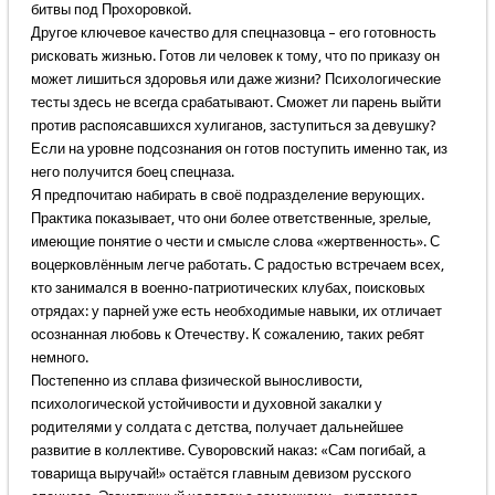
битвы под Прохоровкой.
Другое ключевое качество для спецназовца – его готовность
рисковать жизнью. Готов ли человек к тому, что по приказу он
может лишиться здоровья или даже жизни? Психологические
тесты здесь не всегда срабатывают. Сможет ли парень выйти
против распоясавшихся хулиганов, заступиться за девушку?
Если на уровне подсознания он готов поступить именно так, из
него получится боец спецназа.
Я предпочитаю набирать в своё подразделение верующих.
Практика показывает, что они более ответственные, зрелые,
имеющие понятие о чести и смысле слова «жертвенность». С
воцерковлённым легче работать. С радостью встречаем всех,
кто занимался в военно-патриотических клубах, поисковых
отрядах: у парней уже есть необходимые навыки, их отличает
осознанная любовь к Отечеству. К сожалению, таких ребят
немного.
Постепенно из сплава физической выносливости,
психологической устойчивости и духовной закалки у
родителями у солдата с детства, получает дальнейшее
развитие в коллективе. Суворовский наказ: «Сам погибай, а
товарища выручай!» остаётся главным девизом русского