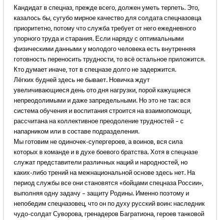
Кандидат в спецназ, прежде всего, должен уметь терпеть. Это,
казалось бы, сугубо мирное качество для солдата спецназовца
приоритетно, потому что служба требует от него ежедневного
упорного труда и старания. Если наряду с оптимальными
физическими данными у молодого человека есть внутренняя
готовность переносить трудности, то всё остальное приложится.
Кто думает иначе, тот в спецназе долго не задержится.
Лёгких будней здесь не бывает. Новичка ждут
увеличивающиеся день ото дня нагрузки, порой кажущиеся
непреодолимыми и даже запредельными. Но это не так: вся
система обучения и воспитания строится на взаимопомощи,
рассчитана на коллективное преодоление трудностей – с
напарником или в составе подразделения.
Мы готовим не одиночек-супергероев, а воинов, вся сила
которых в команде и в духе боевого братства. Хотя в спецназе
служат представители различных наций и народностей, но
каких-либо трений на межнациональной основе здесь нет. На
период службы все они становятся «бойцами спецназа России»,
выполняя одну задачу – защиту Родины. Именно поэтому и
непобедим спецназовец, что он по духу русский воин: наследник
чудо-солдат Суворова, гренадеров Багратиона, героев танковой