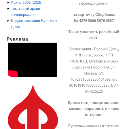
Архив 2008 -2026
переведя деньги
Текстовый архив
на карточку Сбербанка
телепередачи
№ 4279 3800 3976 0337
Видеоколлекция Русского
Дома
Также у нас есть расчётный
счёт:
Реклама
Организация «Русский Дом»,
ИНН 7702365862, КПП
770201001, Московский банк
Сбербанка России ОАО г.
Москва, р/с
40703810538260101068, к/с
30101810400000000225, БИК
044525225
Кроме того, пожертвования
можно направлять и через
интернет:
Рублёвый кошелёк в системе