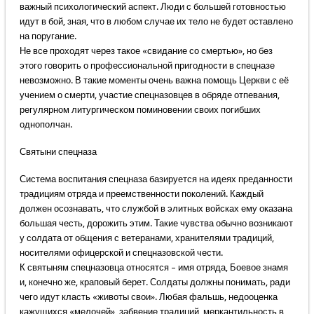
важный психологический аспект. Люди с большей готовностью
идут в бой, зная, что в любом случае их тело не будет оставлено
на поругание.
Не все проходят через такое «свидание со смертью», но без
этого говорить о профессиональной пригодности в спецназе
невозможно. В такие моменты очень важна помощь Церкви с её
учением о смерти, участие спецназовцев в обряде отпевания,
регулярном литургическом поминовении своих погибших
однополчан.
Святыни спецназа
Система воспитания спецназа базируется на идеях преданности
традициям отряда и преемственности поколений. Каждый
должен осознавать, что службой в элитных войсках ему оказана
большая честь, дорожить этим. Такие чувства обычно возникают
у солдата от общения с ветеранами, хранителями традиций,
носителями офицерской и спецназовской чести.
К святыням спецназовца относятся – имя отряда, Боевое знамя
и, конечно же, краповый берет. Солдаты должны понимать, ради
чего идут класть «животы свои». Любая фальшь, недооценка
кажущихся «мелочей», забвение традиций, меркантильность в