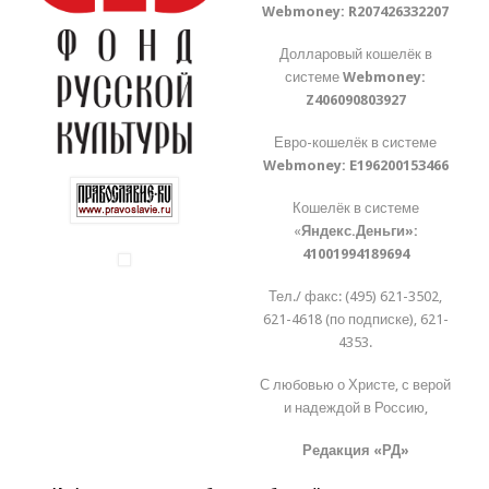
Webmoney:
R207426332207
Долларовый кошелёк в
системе
Webmoney:
Z406090803927
Евро-кошелёк в системе
Webmoney:
E196200153466
Кошелёк в системе
«
Яндекс.Деньги»:
41001994189694
Тел./ факс: (495) 621-3502,
621-4618 (по подписке), 621-
4353.
С любовью о Христе, с верой
и надеждой в Россию,
Редакция «РД»