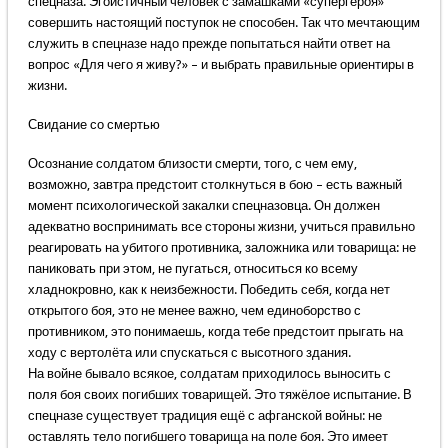
спецназа. Эгоистичный человек с замашками «супергероя»
совершить настоящий поступок не способен. Так что мечтающим
служить в спецназе надо прежде попытаться найти ответ на
вопрос «Для чего я живу?» – и выбрать правильные ориентиры в
жизни.
Свидание со смертью
Осознание солдатом близости смерти, того, с чем ему,
возможно, завтра предстоит столкнуться в бою – есть важный
момент психологической закалки спецназовца. Он должен
адекватно воспринимать все стороны жизни, учиться правильно
реагировать на убитого противника, заложника или товарища: не
паниковать при этом, не пугаться, относиться ко всему
хладнокровно, как к неизбежности. Победить себя, когда нет
открытого боя, это не менее важно, чем единоборство с
противником, это понимаешь, когда тебе предстоит прыгать на
ходу с вертолёта или спускаться с высотного здания.
На войне бывало всякое, солдатам приходилось выносить с
поля боя своих погибших товарищей. Это тяжёлое испытание. В
спецназе существует традиция ещё с афганской войны: не
оставлять тело погибшего товарища на поле боя. Это имеет