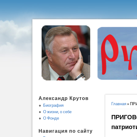
Александр Крутов
Вы здес
Главная
» ПРИ
Биография
О жизни, о себе
ПРИГОВО
О Фонде
патриот
Навигация по сайту