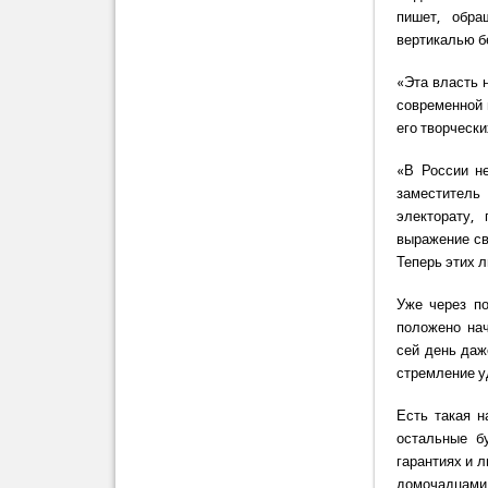
пишет, обра
вертикалью б
«Эта власть 
современной 
его творчески
«В России не
заместитель
электорату,
выражение св
Теперь этих 
Уже через по
положено нач
сей день даж
стремление у
Есть такая н
остальные б
гарантиях и 
домочадцами