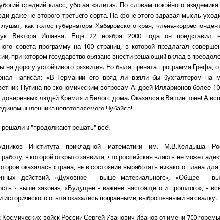
убогий средний класс, убогая «элита». По словам покойного академика
ди даже не второго-третьего сорта. На фоне этого здравая мысль уходи
глушат, как голос губернатора Хабаровского края, члена-корреспонден
аук Виктора Ишаева. Ещё 22 ноября 2000 года он представил н
ного совета программу на 100 страниц, в которой предлагал соверше
сии, при котором государство обязано внести решающий вклад в преодоле
ы на дорогу устойчивого развития. Но была принята программа Грефа, о
рнал написал: «В Германии его вряд ли взяли бы бухгалтером на 
ветник Путина по экономическим вопросам Андрей Илларионов более 10
е доверенных людей Кремля и Белого дома. Оказался в Вашингтоне! А в
и единомышленника непотопляемого Чубайса!
ы решали и "продолжают решать" всё!
рудников Института прикладной математики им. М.В.Келдыша Ро
работу, в которой открыто заявила, что российская власть не может аде
которой оказалась страна, не в состоянии выработать никакого плана дл
енных действий. «Духовное - выше материального», «Общее - вы
сть - выше закона», «Будущее - важнее настоящего и прошлого», - вс
 и исторического опыта оказались попранными, выброшенными на свалку.
 Космических войск России Сергей Иванович Иванов от имени 700 горемы