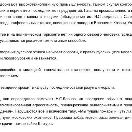
 добивают высокотехнологичную промышленность, тайком скупая контр
ших в перипетиях последних лет предприятий. Гиганты промышленности
и еле сводят концы с концами (объединение им. Я.Свердлова в Санк
авод шлифовальных станков, авиационные заводы в Воронеже, Казани, Ул
тве и на политическом горизонте нет ни одного свежего человека: всяк
улавливается режимом тем или иным способом.
ворения русского этноса набирает обороты, о правах русских (85% насел
и любого уровня и не заикается.
лившийся с милицией, окончательно становится послушным и жест
аселением.
левидения крошит в капусту последние остатки разума и морали.
е, как справедливо замечает Н.С.Леонов, «в поведении обычных лю
немотивированная агрессивность, пренебрежение общепринятыми в про
дения». Нарушаются все и всяческие табу. «Мы тушим пожары и чуть ли
 пули московских охотников. Нувориши забавляются, расстреливая дич
ом кричит пожарный из Шатуры.