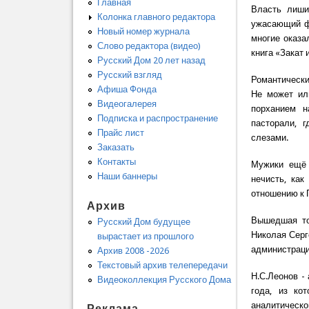
Главная
Власть лиши
Колонка главного редактора
ужасающий фа
Новый номер журнала
многие оказа
Слово редактора (видео)
книга «Закат
Русский Дом 20 лет назад
Русский взгляд
Романтически
Афиша Фонда
Не может ил
Видеогалерея
порханием н
Подписка и распространение
пасторали, г
Прайс лист
слезами.
Заказать
Контакты
Мужики ещё 
Наши баннеры
нечисть, как
отношению к 
Архив
Вышедшая то
Русский Дом будущее
Николая Серг
вырастает из прошлого
администрации
Архив 2008 -2026
Текстовый архив телепередачи
Н.С.Леонов -
Видеоколлекция Русского Дома
года, из ко
аналитическо
Реклама