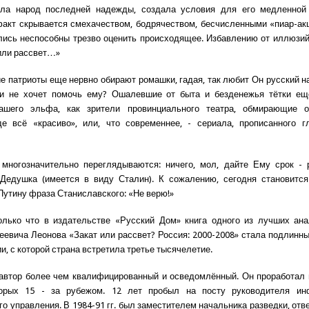
ла народ последней надежды, создала условия для его медленной 
кт скрывается смехачеством, бодрячеством, бесчисленными «пиар-ак
лись неспособны трезво оценить происходящее. Избавлению от иллюзи
 или рассвет…»
е патриоты еще нервно обирают ромашки, гадая, так любит Он русский на
и не хочет помочь ему? Ошалевшие от быта и безденежья тётки ещ
ашего эльфа, как зрители провинциального театра, обмирающие о
де всё «красиво», или, что современнее, - сериала, прописанного 
многозначительно переглядываются: ничего, мол, дайте Ему срок - р
 Дедушка (имеется в виду Сталин). К сожалению, сегодня становитс
Путину фраза Станиславского: «Не верю!»
лько что в издательстве «Русский Дом» книга одного из лучших ана
еевича Леонова «Закат или рассвет? Россия: 2000-2008» стала подлинн
, с которой страна встретила третье тысячелетие.
 автор более чем квалифицированный и осведомлённый. Он проработал 
торых 15 - за рубежом. 12 лет пробыл на посту руководителя ин
го управления. В 1984-91 гг. был заместителем начальника разведки, отв