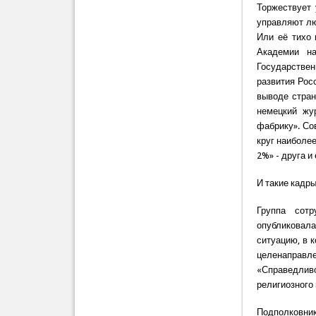
Торжествует 
управляют лю
Или её тихо 
Академии н
Государствен
развития Рос
выводе стран
немецкий жу
фабрику». Со
круг наиболе
2%» - друга 
И такие кадр
Группа сот
опубликовала 
ситуацию, в 
целенаправл
«Справедливо
религиозного
Подполковник