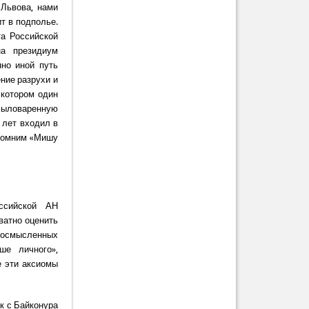
 Львова, нами
т в подполье.
та Российской
а президиум
нно иной путь
ние разрухи и
 котором один
мыловаренную
 лет входил в
спомним «Мишу
ссийской АН
кватно оценить
я осмысленных
ше личного»,
е эти аксиомы
к с Байконура