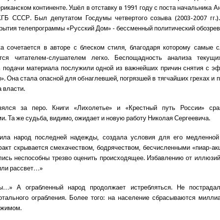
риканском континенте. Ушёл в отставку в 1991 году с поста начальника 
ГБ СССР. Был депутатом Госдумы четвертого созыва (2003-2007 гг.)
крытия телепрограммы «Русский Дом» - бессменный политический обозрев
ка сочетается в авторе с блеском стиля, благодаря которому самые 
тся читателем-слушателем легко. Беспощадность анализа текущ
 подачи материала послужили одной из важнейших причин снятия с э
». Она стала опасной для обнаглевшей, погрязшей в тягчайших грехах и 
 власти.
ялся за перо. Книги «Лихолетье» и «Крестный путь России» ср
и. Та же судьба, видимо, ожидает и новую работу Николая Сергеевича.
ла народ последней надежды, создала условия для его медленной 
кт скрывается смехачеством, бодрячеством, бесчисленными «пиар-ак
лись неспособны трезво оценить происходящее. Избавлению от иллюзи
 или рассвет…»
ы…» А ограбленный народ продолжает истребляться. Не пострада
отального ограбления. Более того: на население сбрасываются милли
ежимом.