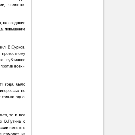
ми, является
, на создание
да, повышение
вил В.Сурков,
 протестному
на публичное
против всех».
01 года, было
динороссы» по
 только одно:
ьто, то и все
з В.Путина о
ссии вместе с
ецсамолет из