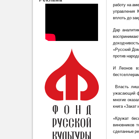
работу на аме
управления К
вплоть до за
Дар аналити
воспринимаю
доходчивость
«Русский Дом
против народа
И Леонов вз
бестселлерам
Власть лиши
ужасающий фа
многие оказа
книга «Закат
«Кружат бес
виновников т
сделанные р