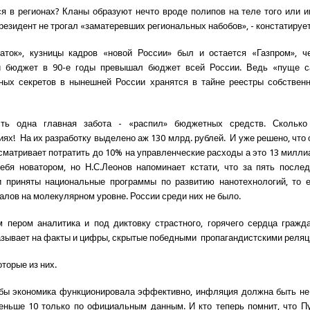
ся в регионах? Кланы образуют нечто вроде полипов на теле того или и
резидент не трогал «заматеревших региональных набобов», - констатирует
аток», кузницы кадров «новой России» был и остается «Газпром», ч
й бюджет в 90-е годы превышал бюджет всей России. Ведь «пуще 
ных секретов в нынешней России хранятся в тайне реестры собствен
ть одна главная забота - «распил» бюджетных средств. Сколько
иях! На их разработку выделено аж 130 млрд. рублей. И уже решено, что 
матривает потратить до 10% на управленческие расходы а это 13 милли
ебя новатором, но Н.С.Леонов напоминает кстати, что за пять после
и приняты национальные программы по развитию нанотехнологий, то е
алов на молекулярном уровне. России среди них не было.
 пером аналитика и под диктовку страстного, горячего сердца граж
азывает на факты и цифры, скрытые победными пропагандистскими реляц
торые из них.
обы экономика функционировала эффективно, инфляция должна быть н
еньше 10 только по официальным данным. И кто теперь помнит, что П