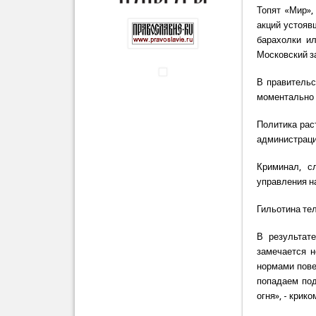
Топят «Мир»,
акций устояв
барахолки ил
Московский з
В правительс
моментально 
Политика раст
администраци
Криминал, с
управления н
Гильотина те
В результат
замечается 
нормами пове
попадаем под
огня», - крик