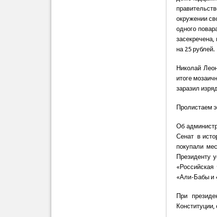
правительст
окружении св
одного повар
засекречена,
на 25 рублей.
Николай Леон
итоге мозаич
заразил изря
Пролистаем э
Об администр
Сенат в исто
покупали мес
Президенту у
«Российская
«Али-Бабы и 
При президе
Конституции,