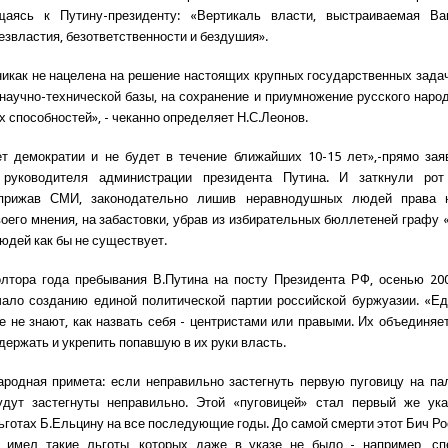
щаясь к Путину-президенту: «Вертикаль власти, выстраиваемая Ва
езвластия, безответственности и бездушия».
никак не нацелена на решение настоящих крупных государственных задач
научно-технической базы, на сохранение и приумножение русского наро
х способностей», - чеканно определяет Н.С.Леонов.
т демократии и не будет в течение ближайших 10-15 лет»,-прямо зая
 руководителя администрации президента Путина. И заткнули рот
 прижав СМИ, законодательно лишив неравнодушных людей права 
оего мнения, на забастовки, убрав из избирательных бюллетеней графу «
людей как бы не существует.
лтора года пребывания В.Путина на посту Президента РФ, осенью 20
ало созданию единой политической партии российской буржуазии. «Е
е не знают, как назвать себя - центристами или правыми. Их объединяет
держать и укрепить попавшую в их руки власть.
ародная примета: если неправильно застегнуть первую пуговицу на пал
удут застегнуты неправильно. Этой «пуговицей» стал первый же ука
льготах Б.Ельцину на все последующие годы. До самой смерти этот Бич Ро
 имел такие льготы, которых даже в указе не было - например, сп