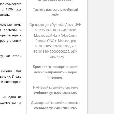
Аналитического
. С 1996 года
Также у нас есть расчётный
атель.
счёт:
сложные темы
Организация «Русский Дом», ИНН
их событий и
7702365862, КПП 770201001,
фира передачи
Московский банк Сбербанка
преступлениях
России ОАО г. Москва, р/с
40703810538260101068, к/с
30101810400000000225, БИК
азу же стали
044525225
Кроме того, пожертвования
гибели. Этот
можно направлять и через
циями». И уже
интернет:
й и посвящена
Рублёвый кошелёк в системе
Webmoney:
R207426332207
л ни один из
ардные долги,
Долларовый кошелёк в системе
Webmoney:
Z406090803927