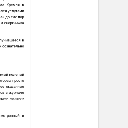
але Кремля в
ался услугами
а» до сих пор
 и сберкнижка
олучившееся в
м сознательно
самый нелепый
оторых просто
нее оказанные
ров в журнале
ными «жития»
смотренный в