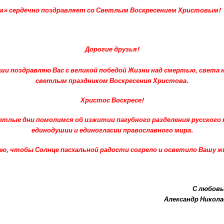
ом» сердечно поздравляет со Светлым Воскресением Христовым!
Дорогие друзья!
ши поздравляю Вас с великой победой Жизни над смертью, света 
светлым праздником Воскресения Христова.
Христос Воскресе!
етлые дни помолимся об изжитии пагубного разделения русского 
единодушии и единогласии православного мира.
ю, чтобы Солнце пасхальной радости согрело и осветило Вашу ж
С любовь
Александр Никол