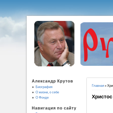
Александр Крутов
Вы здес
Главная
» Хри
Биография
О жизни, о себе
Христос
О Фонде
Навигация по сайту