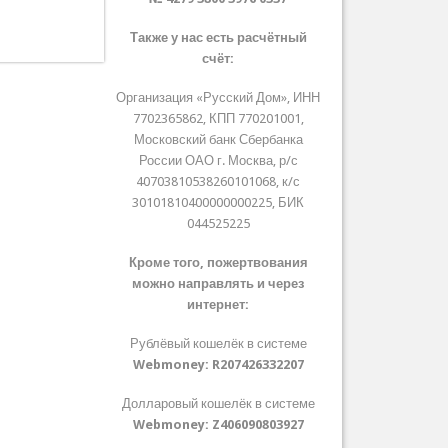
Также у нас есть расчётный
счёт:
Организация «Русский Дом», ИНН
7702365862, КПП 770201001,
Московский банк Сбербанка
России ОАО г. Москва, р/с
40703810538260101068, к/с
30101810400000000225, БИК
044525225
Кроме того, пожертвования
можно направлять и через
интернет:
Рублёвый кошелёк в системе
Webmoney:
R207426332207
Долларовый кошелёк в системе
Webmoney:
Z406090803927