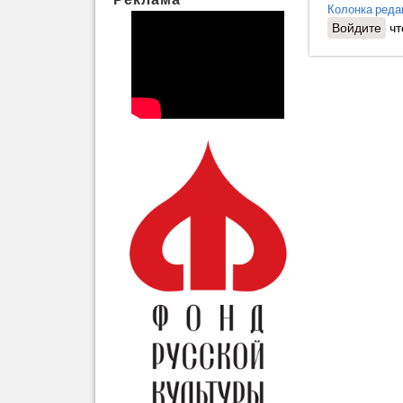
Колонка реда
Войдите
чт