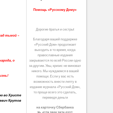
Помощь «Русскому Дому»
Дорогие братья и сестры!
над тьмой –
Благодаря вашей поддержке
«Русский Дом» продолжает
выходить в то время, когда
православные издания
народа, о
закрываются по всей России одно
за другим. Увы, кризис не миновал
никого. Мы нуждаемся в вашей
изнь!
помощи. Если у вас есть
возможность внести лепту в
издание журнала «Русский Дом»,
то проще всего это сделать,
ю во Христе
переведя деньги
аевич Крутов
на карточку Сбербанка
№ 4279 3800 3976 0337