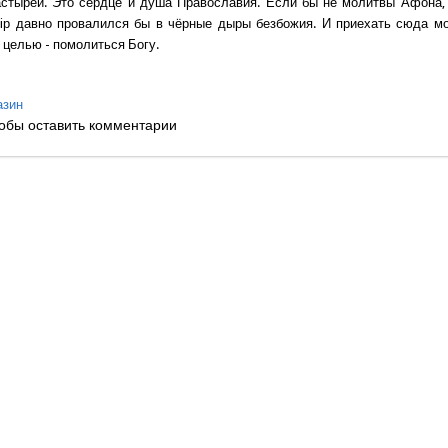
стырей. Это сердце и душа Православия. Если бы не молитвы Афона, 
мiр давно провалился бы в чёрные дыры безбожия. И приехать сюда м
 целью - помолиться Богу.
азин
обы оставить комментарии