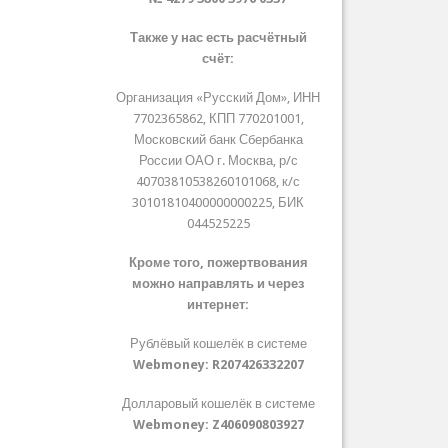
Также у нас есть расчётный
счёт:
Организация «Русский Дом», ИНН
7702365862, КПП 770201001,
Московский банк Сбербанка
России ОАО г. Москва, р/с
40703810538260101068, к/с
30101810400000000225, БИК
044525225
Кроме того, пожертвования
можно направлять и через
интернет:
Рублёвый кошелёк в системе
Webmoney:
R207426332207
Долларовый кошелёк в системе
Webmoney:
Z406090803927