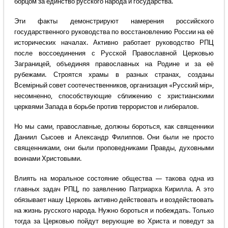
борцом за единство русского народа и государства.
Эти факты демонстрируют намерения российского
государственного руководства по восстановлению России на её
исторических началах. Активно работает руководство РПЦ
после воссоединения с Русской Православной Церковью
Заграницей, объединяя православных на Родине и за её
рубежами. Строятся храмы в разных странах, созданы
Всемiрный совет соотечественников, организация «Русский мiр»,
несомненно, способствующие сближению с христианскими
церквями Запада в борьбе против террористов и либералов.
Но мы сами, православные, должны бороться, как священники
Даниил Сысоев и Александр Филиппов. Они были не просто
священниками, они были проповедниками Правды, духовными
воинами Христовыми.
Влиять на моральное состояние общества — такова одна из
главных задач РПЦ, по заявлению Патриарха Кирилла. А это
обязывает нашу Церковь активно действовать и воздействовать
на жизнь русского народа. Нужно бороться и побеждать. Только
тогда за Церковью пойдут верующие во Христа и поведут за