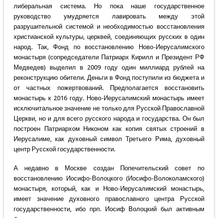
либеральная система. Но пока наше государственное
руководство умудряется лавировать между этой
разрушительной системой и необходимостью восстановления
христианской культуры, церквей, соединяющих русских в один
народ. Так, Фонд по восстановлению Ново-Иерусалимского
монастыря (сопредседатели Патриарх Кирилл и Президент РФ
Медведев) выделил в 2009 году один миллиард рублей на
реконструкцию обители. Деньги в Фонд поступили из бюджета и
от частных пожертвований. Предполагается восстановить
монастырь к 2016 году. Ново-Иерусалимский монастырь имеет
исключитальное значение не только для Русской Православной
Церкви, но и для всего русского народа и государства. Он был
построен Патриархом Никоном как копия святых строений в
Иерусалиме, как духовный символ Третьего Рима, духовный
центр Русской государственности.
А недавно в Москве создан Попечительский совет по
восстановлению Иосифо-Волоцкого (Иосифо-Волоколамского)
монастыря, который, как и Ново-Иерусалимский монастырь,
имеет значение духовного православного центра Русской
государственности, ибо прп. Иосиф Волоцкий был активным