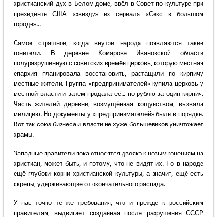
христианский дух в Белом доме, ввёл в Совет по культуре при
президенте США «звезду» из сериала «Секс в большом
городе»...
Самое страшное, когда внутри народа появляются такие
гонители. В деревне Комарове Ивановской области
полуразрушенную с советских времён церковь, которую местная
епархия планировала восстановить, растащили по кирпичу
местные жители. Группа «предпринимателей» купила церковь у
местной власти и затем продала её... по рублю за один кирпич.
Часть жителей деревни, возмущённая кощунством, вызвала
милицию. Но документы у «предпринимателей» были в порядке.
Вот так союз бизнеса и власти не хуже большевиков уничтожает
храмы.
Западные правители пока относятся двояко к новым гонениям на
христиан, может быть, и потому, что не видят их. Но в народе
ещё глубоки корни христианской культуры, а значит, ещё есть
скрепы, удерживающие от окончательного распада.
У нас точно те же требования, что и прежде к российским
правителям, выдвигает созданная после разрушения СССР