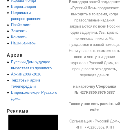
Афиша Фонда
Благодаря вашей поддержке
Видеогалерея
«Русский Дом» продолжает
Подписка и
выходить в то время, когда
распространение
православные издания
Прайс лист
закрываются по всей России
Заказать
одно за другим. Увы, кризис
Контакты
не миновал никого. Мы
Наши баннеры
нуждаемся в вашей помощи.
Если у вас есть возможность
Архив
внести лепту в издание
Русский Дом будущее
журнала «Русский Дом», то
вырастает из прошлого
проще всего это сделать,
Архив 2008 -2026
переведя деньги
Текстовый архив
на карточку Сбербанка
телепередачи
№ 4279 3800 3976 0337
Видеоколлекция Русского
Дома
Также у нас есть расчётный
счёт:
Реклама
Организация «Русский Дом»,
ИНН 7702365862, КПП