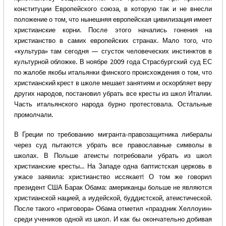
конституции Европейского союза, в которую так и не внесли
положение о том, что нынешняя европейская цивилизация имеет
христианские корни. После этого начались гонения на
христианство в самих европейских странах. Мало того, что
«культура» там сегодня — сгусток человеческих инстинктов в
культурной обложке. В ноябре 2009 года Страсбургский суд ЕС
по жалобе якобы итальянки финского происхождения о том, что
христианский крест в школе мешает занятиям и оскорбляет веру
других народов, постановил убрать все кресты из школ Италии.
Часть итальянского народа бурно протестовала. Остальные
промолчали.
В Греции по требованию мигранта-правозащитника либералы
через суд пытаются убрать все православные символы в
школах. В Польше атеисты потребовали убрать из школ
христианские кресты... На Западе одна баптистская церковь в
ужасе заявила: христианство иссякает! О том же говорил
президент США Барак Обама: американцы больше не являются
христианской нацией, а иудейской, буддистской, атеистической.
После такого «приговора» Обама отметил «праздник Хеллоуин»
среди учеников одной из школ. И как бы окончательно добивая