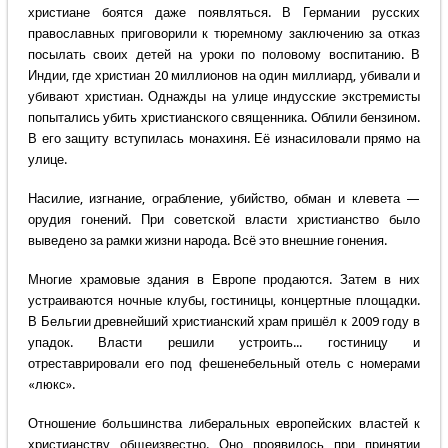
христиане боятся даже появляться. В Германии русских
православных приговорили к тюремному заключению за отказ
посылать своих детей на уроки по половому воспитанию. В
Индии, где христиан 20 миллионов на один миллиард, убивали и
убивают христиан. Однажды на улице индусские экстремисты
попытались убить христианского священника. Облили бензином.
В его защиту вступилась монахиня. Её изнасиловали прямо на
улице.
Насилие, изгнание, ограбление, убийство, обман и клевета —
орудия гонений. При советской власти христианство было
выведено за рамки жизни народа. Всё это внешние гонения.
Многие храмовые здания в Европе продаются. Затем в них
устраиваются ночные клубы, гостиницы, концертные площадки.
В Бельгии древнейший христианский храм пришёл к 2009 году в
упадок. Власти решили устроить... гостиницу и
отреставрировали его под фешенебельный отель с номерами
«люкс».
Отношение большинства либеральных европейских властей к
христианству общеизвестно. Оно проявилось при принятии