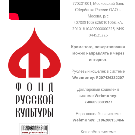
770201001, Московский банк
Сбербанка России ОАО г.
Москва, р/с
40703810538260101068, к/с
30101810400000000225, БИК
044525225
Кроме того, пожертвования
можно направлять и через
интернет:
Рублёвый кошелёк в системе
Webmoney:
R207426332207
Долларовый кошелёк в
системе
Webmoney:
Z406090803927
Евро-кошелёк в системе
Webmoney:
E196200153466
Кошелёк в системе