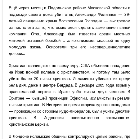
Ещё через месяц в Подольском районе Московской области в
подъезде своего дома убит отец Александр Филиппов — 39-
летний священник храма Воскресения Господня — выстрелом
из пистолета за то, что осмелился сделать замечание пьяной
компании. Отец Александр был известен среди местных
жителей активной борьбой с алкоголизмом, спасшей не одну
молодую жизнь. Осиротели три его несовершеннолетние
дочери...
Христиан «зачищают» по всему мiру. США объявило нападение
на Ирак войной ислама с христианством, и потому там было
убито более 20 тысяч христиан. Исламисты убивают их среди
бела дня, даже в центре Багдада. В декабре 2009 года взрыв у
православной церкви в Ираке унёс жизни двух человек В
Эритрее — бывшей провинции Эфиопии, исламисты вырезали
тысячи христиан. В Нигерии во время «карикатурного скандала»
— провокации со стороны иудо-либералов, были убиты десятки
христиан. В Индонезии насильственно закрываются
христианские церкви.
В Лондоне исламские общины контролируют целые районы, где