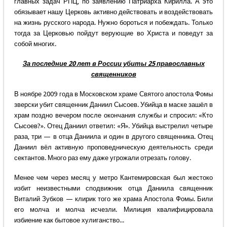
главных задач РПЦ, по заявлению Патриарха Кирилла. А это
обязывает нашу Церковь активно действовать и воздействовать
на жизнь русского народа. Нужно бороться и побеждать. Только
тогда за Церковью пойдут верующие во Христа и поведут за
собой многих.
За последние 20 лет в России убиты 25 православных
священников
В ноябре 2009 года в Московском храме Святого апостола Фомы
зверски убит священник Даниил Сысоев. Убийца в маске зашёл в
храм поздно вечером после окончания службы и спросил: «Кто
Сысоев?». Отец Даниил ответил: «Я». Убийца выстрелил четыре
раза, три — в отца Даниила и один в другого священника. Отец
Даниил вёл активную проповедническую деятельность среди
сектантов. Много раз ему даже угрожали отрезать голову.
Менее чем через месяц у метро Кантемировская был жестоко
избит неизвестными сподвижник отца Даниила священник
Виталий Зубков — клирик того же храма Апостола Фомы. Били
его молча и молча исчезли. Милиция квалифицировала
избиение как бытовое хулиганство...