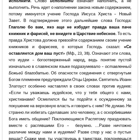
исполнити
. Слово
исполнити
означает наполнить, а не
выполнить. Речь идет о наполнении закона новым содержанием,
потому именуется учение Господа Иисуса Христа – Новый
Завет. В подтверждение этого дальнейшие слова Господа:
Глаголю бо вам, яко аще не избудет правда ваша паче
книжник и фарисей, не внидете в Царствие небесное.
То есть
правда Христова должна превзойти содержанием своим учение
книжников и фарисеев, о которых Господь сказал:
«Се
оставляется дом ваш пуст
!» (Мф., 23, 38). Означают эти слова,
что иудеи – богоотверженный народ, ведь понятие пустой
изначально в славянском языке подразумевало –
оставленный
Божьей благодатью
. Об опасности соединения с отвергнутым
Богом племенем предупреждали Отцы Церкви. Святитель Иоанн
Златоуст особенно наставлял в своих словах против иудеев:
«Если ты уважаешь иудейское, что у тебя общего с нами,
христианами? Осмелился бы ты подойти к осужденному за
покушение на верховную власть и говорить с ним? Не думаю. Не
странно ли избегать сделавших зло человеку, а с оскорбившими
Бога иметь общение? Поклоняющимся Распятому праздновать
вместе с распявшими Его – безумно. …Разве ничтожно
различие между нами и иудеями? Разве спор у нас о пустых
вещах? Скажи мне, ты участвуешь в таинствах, поклоняешься