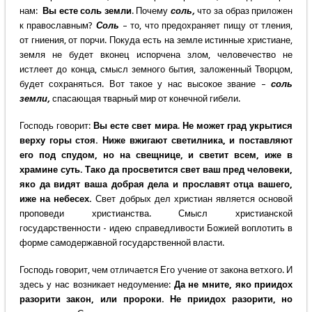
нам:
Вы есте соль земли
. Почему
соль,
что за образ приложен
к православным?
Соль
– то, что предохраняет пищу от тления,
от гниения, от порчи. Покуда есть на земле истинные христиане,
земля не будет вконец испорчена злом, человечество не
истлеет до конца, смысл земного бытия, заложенный Творцом,
будет сохраняться. Вот такое у нас высокое звание –
соль
земли,
спасающая тварный мир от конечной гибели.
Господь говорит:
Вы есте свет мира
.
Не может град укрытися
верху горы стоя. Ниже вжигают светилника, и поставляют
его под спудом, но на свещнице, и светит всем, иже в
храмине суть. Тако да просветится свет ваш пред человеки,
яко да видят ваша добрая дела и прославят отца вашего,
иже на небесех.
Свет добрых дел христиан является основой
проповеди христианства. Смысл христианской
государственности - идею справедливости Божией воплотить в
форме самодержавной государственной власти.
Господь говорит, чем отличается Его учение от закона ветхого. И
здесь у нас возникает недоумение:
Да не мните, яко приидох
разорити закон, или пророки. Не приидох разорити, но