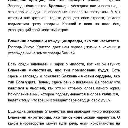
Заповедь блаженства.
Кроткие,
- убеждают нас иноверные, -
это слабые люди, не способные к волевым поступкам. А мы
ответим так: кроткие – те, кто укрощает свои страсти, не дает
вздыматься греху гордыни. Кроткий и воин на поле боя,
укрощающий свой животный страх
Блаженни алчущие и жаждущие правды, яко тии насытятся.
Господь Иисус Христос дает нам образец жизни в искании и
утверждении на земле правды Божьей.
Есть среди заповедей и зарок о милости, вот как он звучит:
Блаженни милостивии, яко тии помиловани будут.
Есть
здесь и заповедь о покаянии:
Блаженни чистии сердцем, яко
тии Бога узрят
. Почему здесь речь о покаянии? Да потому что
каятися и чистый,
как это ни странно, слова одного корня.
Искупление вины, которое подразумевается в слове
каятися,
ведет к тому, что грешник очищает свое сердце, свою душу.
Еще одна заповедь блаженства, вызывающая много вопросов:
Блаженни миротворцы, яко тии сынове Божии нарекутся
. О
каком миротворстве может идти речь, если христианство на