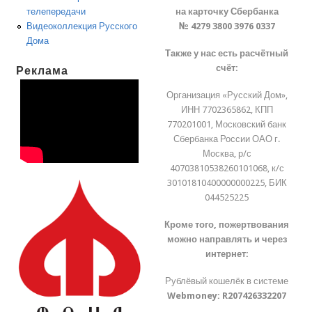
на карточку Сбербанка
телепередачи
№ 4279 3800 3976 0337
Видеоколлекция Русского
Дома
Также у нас есть расчётный
счёт:
Реклама
Организация «Русский Дом»,
ИНН 7702365862, КПП
770201001, Московский банк
Сбербанка России ОАО г.
Москва, р/с
40703810538260101068, к/с
30101810400000000225, БИК
044525225
Кроме того, пожертвования
можно направлять и через
интернет:
Рублёвый кошелёк в системе
Webmoney:
R207426332207