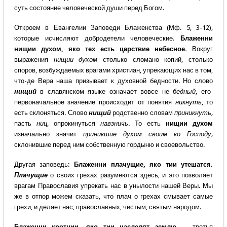
суть состояние человеческой души перед Богом.
Откроем в Евангелии Заповеди Блаженства (Мф. 5, 3-12),
которые исчисляют добродетели человеческие.
Блаженни
нищии духом, яко тех есть царствие небесное.
Вокруг
выражения
нищии духом
столько сломано копий, столько
споров, возбуждаемых врагами христиан, упрекающих нас в том,
что-де Вера наша призывает к духовной бедности. Но слово
нищий
в славянском языке означает вовсе не
бедный
, его
первоначальное значение происходит от понятия
никнуть
, то
есть склоняться. Слово
нищий
родственно словам
приникнуть,
пасть
ниц,
опрокинуться
навзничь.
То есть
нищии духом
изначально значит
приникшие духом своим ко Господу,
склонившие перед ним собственную гордыню и своевольство.
Другая заповедь:
Блаженни плачущие, яко тии утешатся.
Плачущие
о своих грехах разумеются здесь, и это позволяет
врагам Православия упрекать нас в унылости нашей Веры. Мы
же в отпор можем сказать, что плач о грехах смывает самые
грехи, и делает нас, православных, чистым, святым народом.
Блаженни кротции, яко тии наследят землю.
– третья