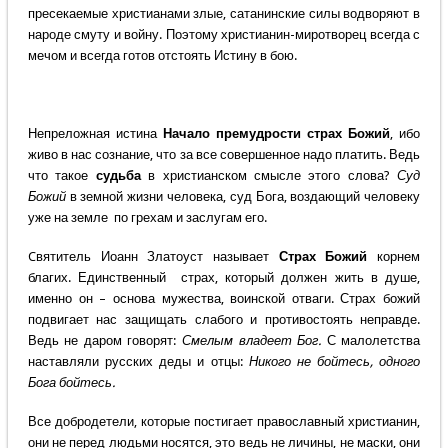
пресекаемые христианами злые, сатанинские силы водворяют в
народе смуту и войну. Поэтому христианин-миротворец всегда с
мечом и всегда готов отстоять Истину в бою.
Непреложная истина
Начало премудрости страх Божий
, ибо
живо в нас сознание, что за все совершенное надо платить. Ведь
что такое
судьба
в христианском смысле этого слова?
Суд
Божий
в земной жизни человека, суд Бога, воздающий человеку
уже на земле по грехам и заслугам его.
Cвятитель Иоанн Златоуст называет
Страх Божий
корнем
благих. Единственный страх, который должен жить в душе,
именно он – основа мужества, воинской отваги. Страх божий
подвигает нас защищать слабого и противостоять неправде.
Ведь не даром говорят:
Смелым владеет Бог.
С малолетства
наставляли русских деды и отцы:
Никого не бойтесь, одного
Бога бойтесь.
Все добродетели, которые постигает православный христианин,
они не перед людьми носятся, это ведь не личины, не маски, они