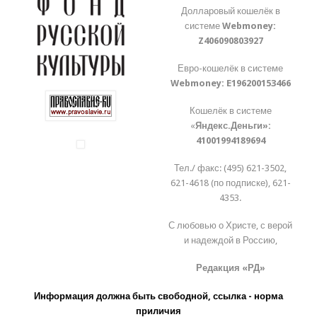
Долларовый кошелёк в
системе
Webmoney:
Z406090803927
Евро-кошелёк в системе
Webmoney:
E196200153466
Кошелёк в системе
«
Яндекс.Деньги»:
41001994189694
Тел./ факс: (495) 621-3502,
621-4618 (по подписке), 621-
4353.
С любовью о Христе, с верой
и надеждой в Россию,
Редакция «РД»
Информация должна быть свободной, ссылка - норма
приличия