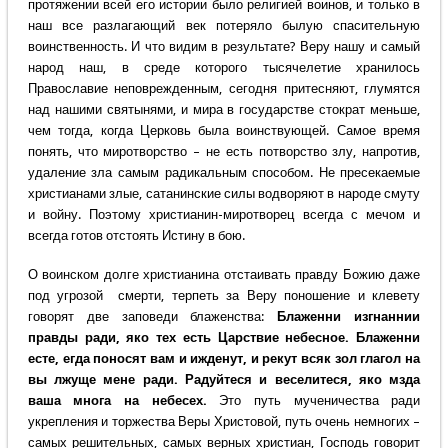
протяжении всей его истории было религией воинов, и только в
наш все разлагающий век потеряло былую спасительную
воинственность. И что видим в результате? Веру нашу и самый
народ наш, в среде которого тысячелетие хранилось
Православие неповрежденным, сегодня притесняют, глумятся
над нашими святынями, и мира в государстве стократ меньше,
чем тогда, когда Церковь была воинствующей. Самое время
понять, что миротворство – не есть потворство злу, напротив,
удаление зла самым радикальным способом. Не пресекаемые
христианами злые, сатанинские силы водворяют в народе смуту
и войну. Поэтому христианин-миротворец всегда с мечом и
всегда готов отстоять Истину в бою.
О воинском долге христианина отстаивать правду Божию даже
под угрозой смерти, терпеть за Веру поношение и клевету
говорят две заповеди блаженства:
Блаженни изгнаннии
правды ради, яко тех есть Царствие небесное. Блаженни
есте, егда поносят вам и ижденут, и рекут всяк зол глагол на
вы лжуще мене ради. Радуйтеся и веселитеся, яко мзда
ваша многа на небесех.
Это путь мученичества ради
укрепления и торжества Веры Христовой, путь очень немногих –
самых решительных, самых верных христиан, Господь говорит