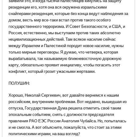
заявили это, и когда тысячи палестинцев кинулись на защиту
резиденции его, хотя она вся окружена израильскими
снайперами резиденция, которые без конца ведут наблюдения за
домом, весть мир все-таки встал против такого особого
государственного терроризма. И Совет Безопасности, и США, и
Россия, естественно, мы выступаем против таких абсолютно
нецивилизационных действий. Там всякое насилие сейчас
между Израилем и Палестиной породит новое насилие, нужны
только мирные переговоры. Я думаю, что четверка, которая
вырабатывала, так называемую ближневосточную дорожную
карту, обязательно проявит инициативу, чтобы погасить этот
конфликт, который грозит ужасными жертвами.
ПОЛУШИН:
Хорошо, Николай Сергеевич, вот давайте вернемся к нашим
российским, внутренним проблемам. Вот недавно, вышедшая из
отпуска, Государственная Дума решила отметить своё таким
эпохальным событием, снять с должности председателя
правления РАО ЕЭС России Анатолия Чубайса. Но, попыталась
и не смогла. А вот объясните, пожалуйста, что стоит за этими
политическими играми, на ваш взгляд?