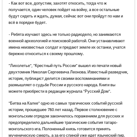
- Как вот все, допустим, захотят откосить, тогда что ж
получается, один человек пойдет на войну, а все остальные
будут сидеть и ждать, думая, сейчас вот они пройдут по нам и
всё в порядке будет.
- Ребята изучают здесь не только радиодело, но занимаются
военной археологией и поисковой работой. Они устанавливают
имена неизвестных солдат и предают земле их останки, учатся
бережно относиться к своему прошлому.
"Лихолетье", "Крестный путь России" вышел из печати новый
двухтомник Николая Сергеевича Леонова. Известный разведчик,
историк, публицист делится своими воспоминаниями и
размышляет о судьбе России и русского народа. Книги вы
можете приобрести в редакции журнала "Русский Дом".
"Битва на Калке" одно из самых трагических событий русской
истории, прошедшее 780 лет назад. Первое столкновение с
монгольским отрядом закончилось поражением для русских и
предопределило дальнейшие трагические события татаро-
монгольского ига. Полоненный князь готовится принять
мученическую смерть, а за его спиной уже идет языческий пир,