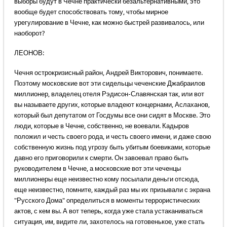
выборы будут в Чечне практически безальтернативными, это
вообще будет способствовать тому, чтобы мирное
урегулирование в Чечне, как можно быстрей развивалось, или
наоборот?
ЛЕОНОВ:
Чечня острокризисный район, Андрей Викторович, понимаете.
Поэтому московские вот эти сидельцы чеченские Джабраилов
миллионер, владелец отеля Рэдисон-Славянская так, или вот
вы называете других, которые владеют концернами, Аслаханов,
который был депутатом от Госдумы все они сидят в Москве. Это
люди, которые в Чечне, собственно, не воевали. Кадыров
положил и честь своего рода, и честь своего имени, и даже свою
собственную жизнь под угрозу быть убитым боевиками, которые
давно его приговорили к смерти. Он завоевал право быть
руководителем в Чечне, а московские вот эти чеченцы
миллионеры еще неизвестно кому посылали деньги отсюда,
еще неизвестно, помните, каждый раз мы их призывали с экрана
"Русского Дома" определиться в моменты террористических
актов, с кем вы. А вот теперь, когда уже стала устаканиваться
ситуация, им, видите ли, захотелось на готовенькое, уже стать