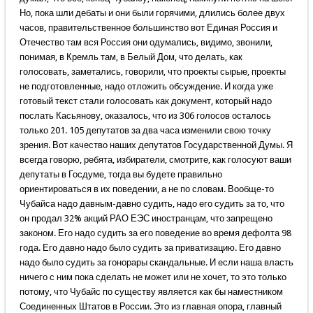
Но, пока шли дебаты и они были горячими, длились более двух
часов, правительственное большинство вот Единая Россия и
Отечество там вся Россия они одумались, видимо, звонили,
понимая, в Кремль там, в Белый Дом, что делать, как
голосовать, заметались, говорили, что проекты сырые, проекты
не подготовленные, надо отложить обсуждение. И когда уже
готовый текст стали голосовать как документ, который надо
послать Касьянову, оказалось, что из 306 голосов осталось
только 201. 105 депутатов за два часа изменили свою точку
зрения. Вот качество наших депутатов Государственной Думы. Я
всегда говорю, ребята, избиратели, смотрите, как голосуют ваши
депутаты в Госдуме, тогда вы будете правильно
ориентироваться в их поведении, а не по словам. Вообще-то
Чубайса надо давным-давно судить, надо его судить за то, что
он продал 32% акций РАО ЕЭС иностранцам, что запрещено
законом. Его надо судить за его поведение во время дефолта 98
года. Его давно надо было судить за приватизацию. Его давно
надо было судить за гонорары скандальные. И если наша власть
ничего с ним пока сделать не может или не хочет, то это только
потому, что Чубайс по существу является как бы наместником
Соединенных Штатов в России. Это из главная опора, главный