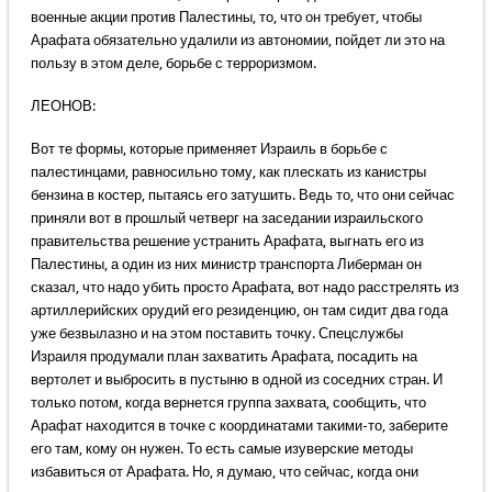
военные акции против Палестины, то, что он требует, чтобы
Арафата обязательно удалили из автономии, пойдет ли это на
пользу в этом деле, борьбе с терроризмом.
ЛЕОНОВ:
Вот те формы, которые применяет Израиль в борьбе с
палестинцами, равносильно тому, как плескать из канистры
бензина в костер, пытаясь его затушить. Ведь то, что они сейчас
приняли вот в прошлый четверг на заседании израильского
правительства решение устранить Арафата, выгнать его из
Палестины, а один из них министр транспорта Либерман он
сказал, что надо убить просто Арафата, вот надо расстрелять из
артиллерийских орудий его резиденцию, он там сидит два года
уже безвылазно и на этом поставить точку. Спецслужбы
Израиля продумали план захватить Арафата, посадить на
вертолет и выбросить в пустыню в одной из соседних стран. И
только потом, когда вернется группа захвата, сообщить, что
Арафат находится в точке с координатами такими-то, заберите
его там, кому он нужен. То есть самые изуверские методы
избавиться от Арафата. Но, я думаю, что сейчас, когда они