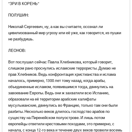
"ЗРИ В КОРЕНЬ"
ПОЛУШИН:
Николай Сергеевич, ну, а как вы считаете, осознал ли
цивилизованный мир угрозу или её уже, как говорится, из пушки
не разбудишь.
ЛЕОНОВ:
Вот послушал сейчас Павла Хлебникова, который говорит,
слишком рано проснулись исламские террористы. Думаю не
прав Хлебников. Ведь конфронтация христианства и ислама
началось, примерно, 1300 лет тому назад, когда арабы,
объединенные исламом, появившимся тогда, двинулись на
завоевание Европы. Ведь они ж захватили всю Испанию,
образовали на её территории арабские халифаты
мусульманские, двинулись во Францию, только там они были
разбиты. Несколько веков длилось господство арабов по
существу на Пиренейском полуострове. И лишь потом
европейцы ответили крестовыми походами, это примерно, с
начала, с конца 12-го века и течение двух веков провели восемь