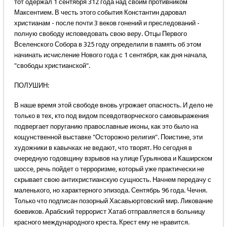
тот одержал 1 сентября 312 года над своим противником
Максентием. В честь этого события Константин даровал
христианам - после почти 3 веков гонений и преследований -
полную свободу исповедовать свою веру. Отцы Первого
Вселенского Собора в 325 году определили в память об этом
начинать исчисление Нового года с 1 сентября, как дня начала,
"свободы христианской".
ПОЛУШИН:
В наше время этой свободе вновь угрожает опасность. И дело не
только в тех, кто под видом псевдотворческого самовыражения
подвергает поруганию православные иконы, как это было на
кощунственной выставке "Осторожно религия". Поистине, эти
художники в кавычках не ведают, что творят. Но сегодня в
очередную годовщину взрывов на улице Гурьянова и Каширском
шоссе, речь пойдет о терроризме, который уже практически не
скрывает свою антихристианскую сущность. Начнем передачу с
маленького, но характерного эпизода. Сентябрь 96 года. Чечня.
Только что подписан позорный Хасавьюртовский мир. Ликование
боевиков. Арабский террорист Хатаб отправляется в больницу
красного международного креста. Крест ему не нравится.