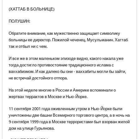
(ХАТТАБ В БОЛЬНИЦЕ)
ПОЛУШИН:
Обратите внимание, как мужественно защищает символику
больницы ее директор. Пожилой чеченец. Мусульманин. Хаттаб
так и отбыл ни с чем.
И все же в этом маленьком эпизоде видно, какого накала уже
тогда достигло противостояние традиционного ислама с
ваххабизмом. И как далеко бы они - ваххабиты могли бы зайти,
не встречай достойного отпора.
На этой неделе многие в России и Америке вспоминали о
жертвах террактов в Москве и Нью-Йорке.
11 сентября 2001 года оживленным утром в Нью-Йорке были
уничтожены две башни Всемирного торгового центра, а в ночь на
9 сентября 1999 года в Москве террористами был взорван жилой
дом на улице Гурьянова.