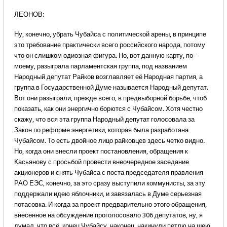
ЛЕОНОВ:
Ну, конечно, убрать Чубайса с политической арены, в принципе
это требование практически всего российского народа, потому
что он слишком одиозная фигура. Но, вот данную карту, по-
моему, разыграла парламентская группа, под названием
Народный депутат Райков возглавляет её Народная партия, а
группа в Государственной Думе называется Народный депутат.
Вот они разыграли, прежде всего, в предвыборной борьбе, чтоб
показать, как они энергично борются с Чубайсом. Хотя честно
скажу, что вся эта группа Народный депутат голосовала за
Закон по реформе энергетики, которая была разработана
Чубайсом. То есть двойное лицо райковцев здесь четко видно.
Но, когда они внесли проект постановления, обращения к
Касьянову с просьбой провести внеочередное заседание
акционеров и снять Чубайса с поста председателя правления
РАО ЕЭС, конечно, за это сразу выступили коммунисты, за эту
поддержали идею яблочники, и завязалась в Думе серьезная
потасовка. И когда за проект предварительно этого обращения,
внесенное на обсуждение проголосовало 306 депутатов, ну, я
думал, что всё, конец Чубайсу, наконец, накинули петлю на шею.