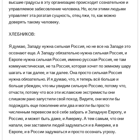
высшие градусы в эту организацию происходит сознательное и
управляемое забесовление человека. Но, если этими людьми
управляет эта рогатая сущность, отец лжи, то, как можно
доверять такому человеку.
ХЛЕБНИКОВ:
Я думаю, Западу нужна сильная Россия, но не все на Западе это
осознают еще. А Западу обязательно нужна сильная Россия, и
Европе нужна сильная Россия, именно русская Россия, не там
коммунистическая, не та Россия, которая хочет по земному шару
шагать и так далее, и так далее. Она просто сильная Россия
нужна обязательно. И я думаю, что, я теперь всё больше и
больше убежден, что мы увидим сильную Россию, потому что,
отчасти, потому что все эти исламские экстремисты они
слишком рано запустили свой поход. Видите, они могли бы
подождать еще поколение или два и могли бы просто
численным перевесом всё себе забрать и Западную Европу, и
Россию, и может быть даже, и Америку. А тем самым, что они
напали, они заставили людей задуматься и в Америке, и в
Европе, и в России задуматься и просто осознать угрозу.