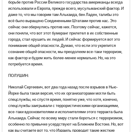
борьбе против России Великого государства американцы всегда
использовали и Европа, прежде всего, мусульманский фактор. И
даже то, что мы говорим там Алькаида, бен Ладен, талибы это
всё было выращено Соединенными Штатами против нас. Это
сейчас они обернулись против них. Поэтому сейчас, кажется,
они поняли, что вот этот бумеранг прилетел в их собственные
города, стал крушить их людей. И сейчас формируется вот это
понимание общей опасности. Думаю, что если это укрепится
сознание общей опасности, мы преодолеем все-таки терроризм,
как фактор и будем жить более-менее нормально. Но, на это
потребуется время.
ПОЛУШИН:
Николай Сергеевич, вот два года назад после взрывов в Нью-
Йорке была такая версия, что их организаторами могли быть
спецслужбы, но спустя время, понятно уже, что хотя, конечно,
спецслужбы заигрывали с террористическими организациями,
все-таки вдохновителями и исполнителями этого терракта была
Алькаида. Сейчас по всему миру стали бороться с терроризмом,
особенно по привычке усердствуют на Ближнем Востоке. Но, вот
как вы считаете вот то, что Израиль проводит такие жесткие