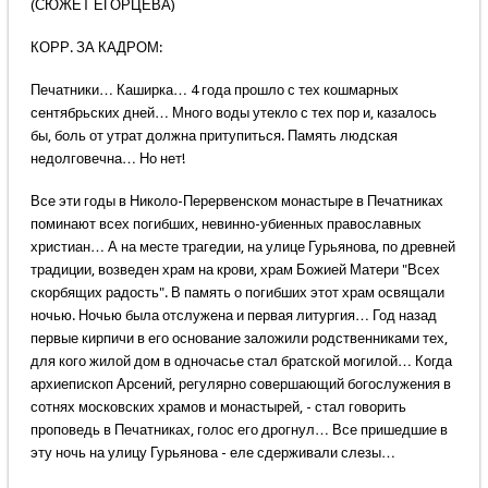
(СЮЖЕТ ЕГОРЦЕВА)
КОРР. ЗА КАДРОМ:
Печатники… Каширка… 4 года прошло с тех кошмарных
сентябрьских дней… Много воды утекло с тех пор и, казалось
бы, боль от утрат должна притупиться. Память людская
недолговечна… Но нет!
Все эти годы в Николо-Перервенском монастыре в Печатниках
поминают всех погибших, невинно-убиенных православных
христиан… А на месте трагедии, на улице Гурьянова, по древней
традиции, возведен храм на крови, храм Божией Матери "Всех
скорбящих радость". В память о погибших этот храм освящали
ночью. Ночью была отслужена и первая литургия… Год назад
первые кирпичи в его основание заложили родственниками тех,
для кого жилой дом в одночасье стал братской могилой… Когда
архиепископ Арсений, регулярно совершающий богослужения в
сотнях московских храмов и монастырей, - стал говорить
проповедь в Печатниках, голос его дрогнул… Все пришедшие в
эту ночь на улицу Гурьянова - еле сдерживали слезы…