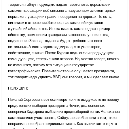
творится, гибнут подлодки, падают вертолеты, дорожные и
самолетные аварии всё связано с нарушением элементарных
норм эксплуатации и правил поведения на дорогах. То есть,
нигилизм в отношении Законов, наставлений и уставов
жутчайший абсолютно. И пока власть сама не даст пример
обществу, всем своим гражданам законопослушничества,
подчинения Закона, тогда она будет требовать от всех
остальных. А снять одного адмирала, это уже второе,
собственное, снятие. После Курска ведь сняли предыдущего
командующего, теперь сняли второго. Но, честно говоря, ничего
не изменится, потому что ситуация в государстве
катастрофическая. Правительство не слушается президента,
тот говорит надо удвоить ВВП, они говорят, а мы сделаем иначе.
ПОЛУШИН:
Николай Сергеевич, вот если коротко, что вы думаете по поводу
предстоящих выборов президента Чечни, два основных
соперника Кадырова выбыли из предвыборной гонки. Аслаханов
сам отказался участвовать, Сайдулаева обвинили в том, что он
неправильно собрал подписные листы. Как вы считаете то, что