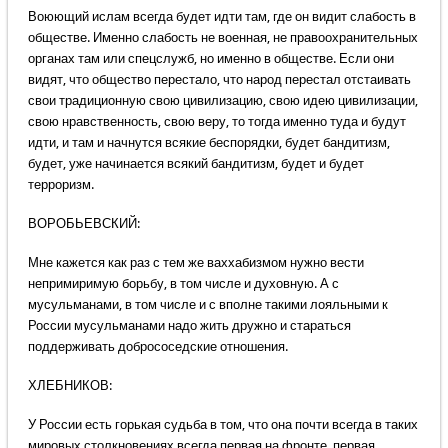
Воюющий ислам всегда будет идти там, где он видит слабость в
обществе. Именно слабость не военная, не правоохранительных
органах там или спецслужб, но именно в обществе. Если они
видят, что общество перестало, что народ перестал отстаивать
свои традиционную свою цивилизацию, свою идею цивилизации,
свою нравственность, свою веру, то тогда именно туда и будут
идти, и там и начнутся всякие беспорядки, будет бандитизм,
будет, уже начинается всякий бандитизм, будет и будет
терроризм.
ВОРОБЬЕВСКИЙ:
Мне кажется как раз с тем же ваххабизмом нужно вести
непримиримую борьбу, в том числе и духовную. А с
мусульманами, в том числе и с вполне такими лояльными к
России мусульманами надо жить дружно и стараться
поддерживать добрососедские отношения.
ХЛЕБНИКОВ:
У России есть горькая судьба в том, что она почти всегда в таких
мировых столкновениях всегда первая на фронте, первая