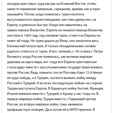
походов крестовых туда как раз на Ближний Восток, чтобы
нанести поражение неверным, сарацинам, арабам, как угодно
называйте. Потом, когда появились турки носитель
мусульманского вероисповедания, они тоже двинулись на
Европу и довольно быстро. Когда они навалились на
православную Византию, Европа не оказала помощи Византии,
она пала в 1453 году под напором турок, и никто из Европы не
помог ей тогда. Но турки дошли до Вены, они захватили весь
Балканский полуостров. И только объединенными силами
удалось отбиться от турок. И вот, начиная, с 18-го века с Петра
Великого, когда Россия появилась, как великая мировая
держава на карте мира, вот тогда вся Европа христианская
стала вдруг вместе с мусульманскими государствами воевать
против России. Ведь помните, после Полтавы Карл 12-й бежал
не куда-нибудь, а в Турцию, пытался вызвать войну между
Россией и Турцией. И во всех последующих войнах на стороне
Турции выступала Европа. В Крымскую войну Англия, Франция,
Италия воевали вместе с Турцией, в Крыму у нас тогда ли. В
первую мировую войну Турция вместе с Германией против
России, во вторую мировую войну тоже занимала
профашисткую позицию. Да и потом её в НАТО приняли. В