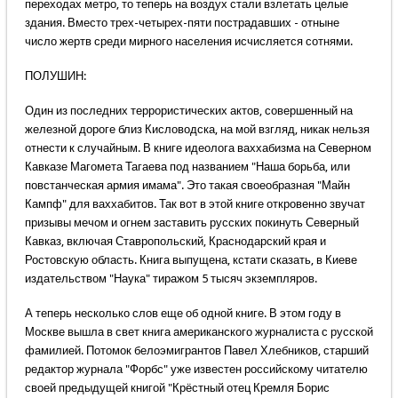
переходах метро, то теперь на воздух стали взлетать целые
здания. Вместо трех-четырех-пяти пострадавших - отныне
число жертв среди мирного населения исчисляется сотнями.
ПОЛУШИН:
Один из последних террористических актов, совершенный на
железной дороге близ Кисловодска, на мой взгляд, никак нельзя
отнести к случайным. В книге идеолога ваххабизма на Северном
Кавказе Магомета Тагаева под названием "Наша борьба, или
повстанческая армия имама". Это такая своеобразная "Майн
Кампф" для ваххабитов. Так вот в этой книге откровенно звучат
призывы мечом и огнем заставить русских покинуть Северный
Кавказ, включая Ставропольский, Краснодарский края и
Ростовскую область. Книга выпущена, кстати сказать, в Киеве
издательством "Наука" тиражом 5 тысяч экземпляров.
А теперь несколько слов еще об одной книге. В этом году в
Москве вышла в свет книга американского журналиста с русской
фамилией. Потомок белоэмигрантов Павел Хлебников, старший
редактор журнала "Форбс" уже известен российскому читателю
своей предыдущей книгой "Крёстный отец Кремля Борис