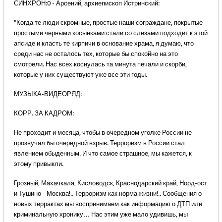
СИНХРОН:0 - Арсений, архиепископ Истринский:
"Когда те люди скромные, простые наши сограждане, покрытые
простыми черными косынками стали со слезами подходит к этой
апсиде и класть те кирпичи в основание храма, я думаю, что
среди нас не осталось тех, которые бы спокойно на это
смотрели. Нас всех коснулась та минута печали и скорби,
которые у них существуют уже все эти годы.
МУЗЫКА-ВИДЕОРЯД:
КОРР. ЗА КАДРОМ:
Не проходит и месяца, чтобы в очередном уголке России не
прозвучал бы очередной взрыв. Терроризм в России стал
явлением обыденным. И что самое страшное, мы кажется, к
этому привыкли.
Грозный, Махачкала, Кисловодск, Краснодарский край, Норд-ост
и Тушино - Москва!.. Терроризм как норма жизни!.. Сообщения о
новых террактах мы воспринимаем как информацию о ДТП или
криминальную хронику… Нас этим уже мало удивишь, мы