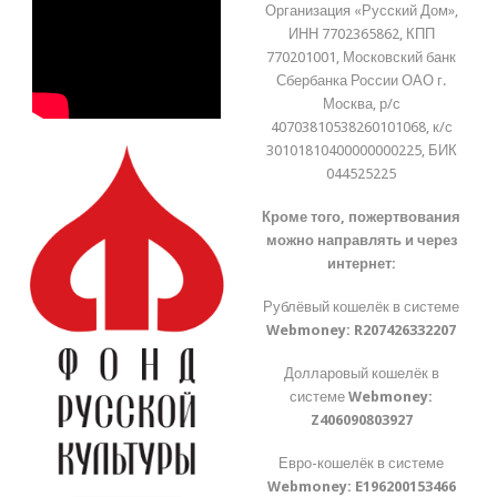
Организация «Русский Дом»,
ИНН 7702365862, КПП
770201001, Московский банк
Сбербанка России ОАО г.
Москва, р/с
40703810538260101068, к/с
30101810400000000225, БИК
044525225
Кроме того, пожертвования
можно направлять и через
интернет:
Рублёвый кошелёк в системе
Webmoney:
R207426332207
Долларовый кошелёк в
системе
Webmoney:
Z406090803927
Евро-кошелёк в системе
Webmoney:
E196200153466