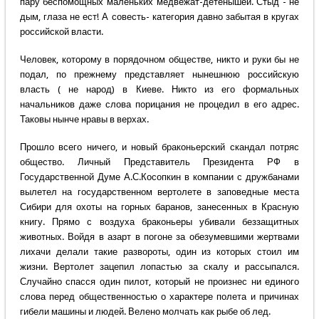
пару беспомощных маленьких медвежат-детенышей. Стыд - не
дым, глаза не ест! А совесть- категория давно забытая в кругах
российской власти.
Человек, которому в порядочном обществе, никто и руки бы не
подал, по прежнему представляет нынешнюю российскую
власть ( не народ) в Киеве. Никто из его формальных
начальников даже слова порицания не процедил в его адрес.
Таковы нынче нравы в верхах.
Прошло всего ничего, и новый браконьерский скандал потряс
общество. Личный Представитель Президента РФ в
Государственной Думе А.С.Косопкин в компании с дружбанами
вылетел на государственном вертолете в заповедные места
Сибири для охоты на горных баранов, занесенных в Красную
книгу. Прямо с воздуха браконьеры убивали беззащитных
животных. Войдя в азарт в погоне за обезумевшими жертвами
лихачи делали такие развороты, один из которых стоил им
жизни. Вертолет зацепил лопастью за скалу и рассыпался.
Случайно спасся один пилот, который не произнес ни единого
слова перед общественностью о характере полета и причинах
гибели машины и людей. Велено молчать как рыбе об лед.