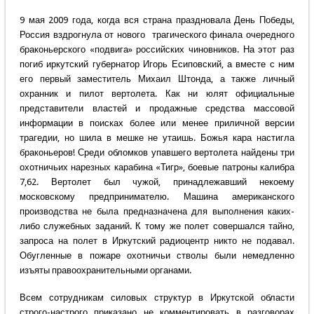
9 мая 2009 года, когда вся страна праздновала День Победы,
Россия вздрогнула от нового трагического финала очередного
браконьерского «подвига» российских чиновников. На этот раз
погиб иркутский губернатор Игорь Есиповский, а вместе с ним
его первый заместитель Михаил Штонда, а также личный
охранник и пилот вертолета. Как ни юлят официальные
представители властей и продажные средства массовой
информации в поисках более или менее приличной версии
трагедии, но шила в мешке не утаишь. Божья кара настигла
браконьеров! Среди обломков упавшего вертолета найдены три
охотничьих нарезных карабина «Тигр», боевые патроны калибра
7,62. Вертолет был чужой, принадлежавший некоему
московскому предпринимателю. Машина американского
производства не была предназначена для выполнения каких-
либо служебных заданий. К тому же полет совершался тайно,
запроса на полет в Иркутский радиоцентр никто не подавал.
Обугленные в пожаре охотничьи стволы были немедленно
изъяты правоохранительными органами.
Всем сотрудникам силовых структур в Иркутской области
строго-настрого приказано не комментировать в разговорах