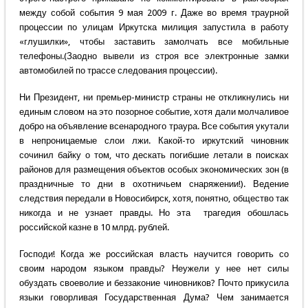
между собой события 9 мая 2009 г. Даже во время траурной
процессии по улицам Иркутска милиция запустила в работу
«глушилки», чтобы заставить замолчать все мобильные
телефоны.(Заодно вывели из строя все электронные замки
автомобилей по трассе следования процессии).
Ни Президент, ни премьер-министр страны не откликнулись ни
единым словом на это позорное событие, хотя дали молчаливое
добро на объявление всенародного траура. Все события укутали
в непроницаемые слои лжи. Какой-то иркутский чиновник
сочинил байку о том, что дескать погибшие летали в поисках
районов для размещения объектов особых экономических зон (в
праздничные то дни в охотничьем снаряжении!). Ведение
следствия передали в Новосибирск, хотя, понятно, общество так
никогда и не узнает правды. Но эта трагедия обошлась
российской казне в 10 млрд. рублей.
Господи! Когда же российская власть научится говорить со
своим народом языком правды? Неужели у нее нет силы
обуздать своеволие и беззаконие чиновников? Почто прикусила
языки говорливая Государственная Дума? Чем занимается