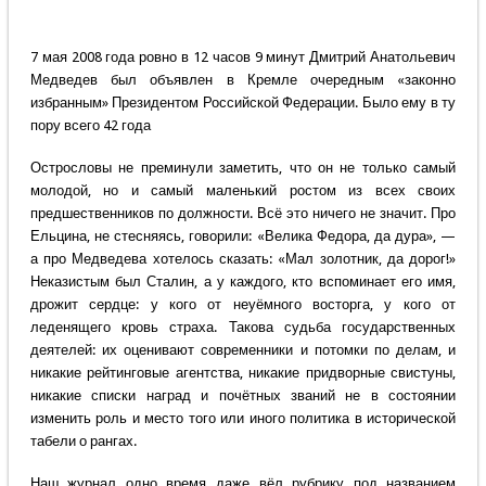
7 мая 2008 года ровно в 12 часов 9 минут Дмитрий Анатольевич
Медведев был объявлен в Кремле очередным «законно
избранным» Президентом Российской Федерации. Было ему в ту
пору всего 42 года
Острословы не преминули заметить, что он не только самый
молодой, но и самый маленький ростом из всех своих
предшественников по должности. Всё это ничего не значит. Про
Ельцина, не стесняясь, говорили: «Велика Федора, да дура», —
а про Медведева хотелось сказать: «Мал золотник, да дорог!»
Неказистым был Сталин, а у каждого, кто вспоминает его имя,
дрожит сердце: у кого от неуёмного восторга, у кого от
леденящего кровь страха. Такова судьба государственных
деятелей: их оценивают современники и потомки по делам, и
никакие рейтинговые агентства, никакие придворные свистуны,
никакие списки наград и почётных званий не в состоянии
изменить роль и место того или иного политика в исторической
табели о рангах.
Наш журнал одно время даже вёл рубрику под названием