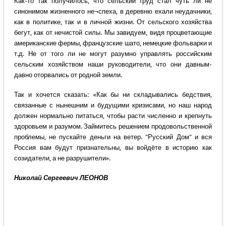
Как-то так получилось, что сельский труд стал чуть ли не
синонимом жизненного не¬спеха, в деревню ехали неудачники,
как в политике, так и в личной жизни. От сельского хозяйства
бегут, как от нечистой силы. Мы завидуем, видя процветающие
американские фермы, французские шато, немецкие фольварки и
т.д. Не от того ли не могут разумно управлять российским
сельским хозяйством наши руководители, что они давным-
давно оторвались от родной земли.
Так и хочется сказать: «Как бы ни складывались бедствия,
связанные с нынешним и будущими кризисами, но наш народ
должен нормально питаться, чтобы расти численно и крепнуть
здоровьем и разумом. Займитесь решением продовольственной
проблемы, не пускайте деньги на ветер. "Русский Дом" и вся
Россия вам будут признательны, вы войдёте в историю как
созидатели, а не разрушители».
Николай Сергеевич ЛЕОНОВ