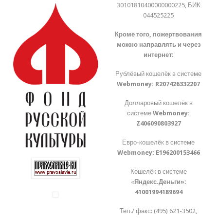
30101810400000000225, БИК
044525225
Кроме того, пожертвования
можно направлять и через
интернет:
Рублёвый кошелёк в системе
Webmoney:
R207426332207
Долларовый кошелёк в
системе
Webmoney:
Z406090803927
Евро-кошелёк в системе
Webmoney:
E196200153466
Кошелёк в системе
«
Яндекс.Деньги»:
41001994189694
Тел./ факс: (495) 621-3502,