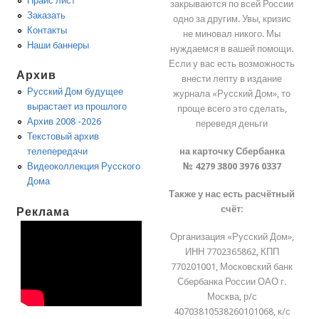
Прайс лист
закрываются по всей России
Заказать
одно за другим. Увы, кризис
Контакты
не миновал никого. Мы
Наши баннеры
нуждаемся в вашей помощи.
Если у вас есть возможность
Архив
внести лепту в издание
Русский Дом будущее
журнала «Русский Дом», то
вырастает из прошлого
проще всего это сделать,
Архив 2008 -2026
переведя деньги
Текстовый архив
на карточку Сбербанка
телепередачи
№ 4279 3800 3976 0337
Видеоколлекция Русского
Дома
Также у нас есть расчётный
счёт:
Реклама
Организация «Русский Дом»,
ИНН 7702365862, КПП
770201001, Московский банк
Сбербанка России ОАО г.
Москва, р/с
40703810538260101068, к/с