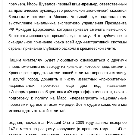
премьер). Игорь Шувалов (первый вице-премьер, ответственный
за практическое руководство российской экономикой) сказался
больным и остался в Москве. Больший шум наделало там
выступление начальника экспертного управления Президента
РФ Аркадия Дворковича, который призвал сменить нынешнюю
бюрократизированную кремлёвскую элиту. Это публичное и
скандальное признание краха всей административной системы
страны, признание глубокого раскола в кремлёвской элите.
Нашим читателям будет любопытно ознакомиться с другими
«предложениями по выходу из кризиса», которые предложили в
Красноярске представители нашей «элиты»: перенести столицу
в другой город, добавить к числу известных «приоритетных
национальных проектов» ещё два под названием
«Информационное общество» и «Энергоэффективность», начать
подготовку к полёту на Марс, «перезагрузить национальные
проекты» и тд, всё в таком же роде. Вот и судите сами, чего мы
можем ждать от такой «элиты»!
Бедная, несчастная Россия! Она в 2009 году заняла позорное
147-е место по расцвету коррупции (в прошлом году — 143-е,