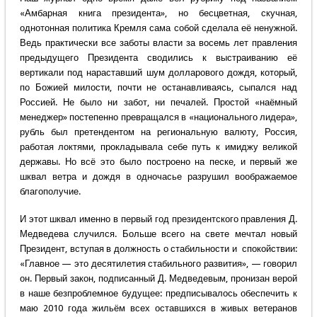
«Амбарная книга президента», но бесцветная, скучная,
однотонная политика Кремля сама собой сделала её ненужной.
Ведь практически все заботы власти за восемь лет правления
предыдущего Президента сводились к выстраиванию её
вертикали под нараставший шум долларового дождя, который,
по Божией милости, почти не останавливаясь, сыпался над
Россией. Не было ни забот, ни печалей. Простой «наёмный
менеджер» постепенно превращался в «национального лидера»,
рубль был претендентом на региональную валюту, Россия,
работая локтями, прокладывала себе путь к имиджу великой
державы. Но всё это было построено на песке, и первый же
шквал ветра и дождя в одночасье разрушил воображаемое
благополучие.
И этот шквал именно в первый год президентского правления Д.
Медведева случился. Больше всего на свете мечтал новый
Президент, вступая в должность о стабильности и спокойствии:
«Главное — это десятилетия стабильного развития», — говорил
он. Первый закон, подписанный Д. Медведевым, пронизан верой
в наше безпроблемное будущее: предписывалось обеспечить к
маю 2010 года жильём всех оставшихся в живых ветеранов