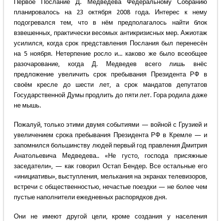
Первое Послание Д. Медведева Федеральному Собранию
планировалось на 23 октября 2008 года. Интерес к нему
подогревался тем, что в нём предполагалось найти блок
взвешенных, практически весомых антикризисных мер. Ажиотаж
усилился, когда срок представления Послания был перенесён
на 5 ноября. Нетерпение росло и... каково же было всеобщее
разочарование, когда Д. Медведев всего лишь внёс
предложение увеличить срок пребывания Президента РФ в
своём кресле до шести лет, а срок мандатов депутатов
Государственной Думы продлить до пяти лет. Гора родила даже
не мышь.
Пожалуй, только этими двумя событиями — войной с Грузией и
увеличением срока пребывания Президента РФ в Кремле — и
запомнился большинству людей первый год правления Дмитрия
Анатольевича Медведева.. «Не густо, господа присяжные
заседатели», — как говорил Остап Бендер. Все остальные его
«инициативы», выступления, мелькания на экранах телевизоров,
встречи с общественностью, нечастые поездки — не более чем
пустые наполнители ежедневных распорядков дня.
Они не имеют другой цели, кроме создания у населения