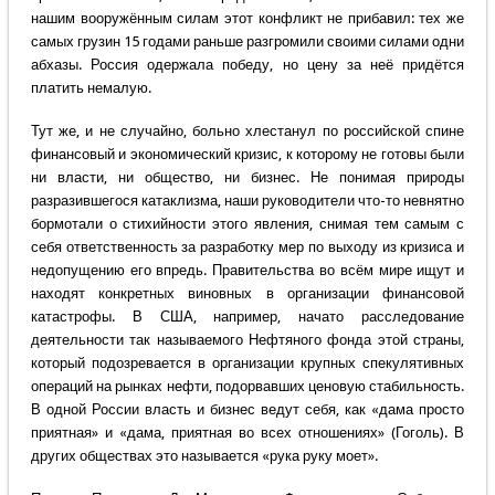
нашим вооружённым силам этот конфликт не прибавил: тех же
самых грузин 15 годами раньше разгромили своими силами одни
абхазы. Россия одержала победу, но цену за неё придётся
платить немалую.
Тут же, и не случайно, больно хлестанул по российской спине
финансовый и экономический кризис, к которому не готовы были
ни власти, ни общество, ни бизнес. Не понимая природы
разразившегося катаклизма, наши руководители что-то невнятно
бормотали о стихийности этого явления, снимая тем самым с
себя ответственность за разработку мер по выходу из кризиса и
недопущению его впредь. Правительства во всём мире ищут и
находят конкретных виновных в организации финансовой
катастрофы. В США, например, начато расследование
деятельности так называемого Нефтяного фонда этой страны,
который подозревается в организации крупных спекулятивных
операций на рынках нефти, подорвавших ценовую стабильность.
В одной России власть и бизнес ведут себя, как «дама просто
приятная» и «дама, приятная во всех отношениях» (Гоголь). В
других обществах это называется «рука руку моет».