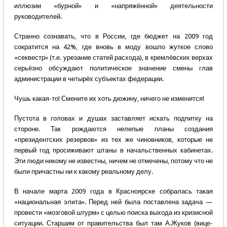
иллюзии «бурной» и «напряжённой» деятельности
руководителей.
Странно сознавать, что в России, где бюджет на 2009 год
сократится на 42%, где вновь в моду вошло жуткое слово
«секвестр» (т.е. урезание статей расхода), в кремлёвских верхах
серьёзно обсуждают политическое значение смены глав
администрации в четырёх субъектах федерации.
Чушь какая-то! Смените их хоть дюжину, ничего не изменится!
Пустота в головах и душах заставляет искать подпитку на
стороне. Так рождаются нелепые планы создания
«президентских резервов» из тех же чиновников, которые не
первый год просиживают штаны в начальственных кабинетах.
Эти люди никому не известны, ничем не отмечены, потому что не
были причастны ни к какому реальному делу.
В начале марта 2009 года в Красноярске собралась такая
«национальная элита». Перед ней была поставлена задача —
провести «мозговой штурм» с целью поиска выхода из кризисной
ситуации. Старшим от правительства был там А.Жуков (вице-