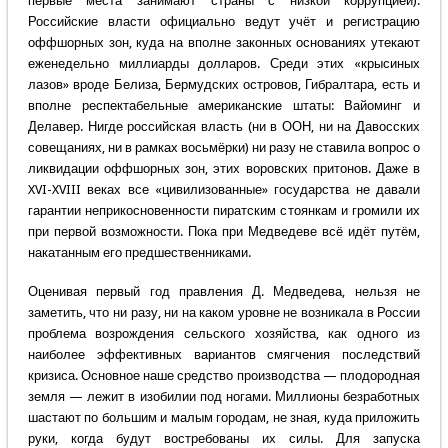
первые места занимают страны с низкой коррупцией).
Российские власти официально ведут учёт и регистрацию
оффшорных зон, куда на вполне законных основаниях утекают
еженедельно миллиарды долларов. Среди этих «крысиных
лазов» вроде Белиза, Бермудских островов, Гибралтара, есть и
вполне респектабельные американские штаты: Вайоминг и
Делавер. Нигде российская власть (ни в ООН, ни на Давосских
совещаниях, ни в рамках восьмёрки) ни разу не ставила вопрос о
ликвидации оффшорных зон, этих воровских притонов. Даже в
XVI-XVIII веках все «цивилизованные» государства не давали
гарантии неприкосновенности пиратским стоянкам и громили их
при первой возможности. Пока при Медведеве всё идёт путём,
накатанным его предшественниками.
Оценивая первый год правления Д. Медведева, нельзя не
заметить, что ни разу, ни на каком уровне не возникала в России
проблема возрождения сельского хозяйства, как одного из
наиболее эффективных вариантов смягчения последствий
кризиса. Основное наше средство производства — плодородная
земля — лежит в изобилии под ногами. Миллионы безработных
шастают по большим и малым городам, не зная, куда приложить
руки, когда будут востребованы их силы. Для запуска