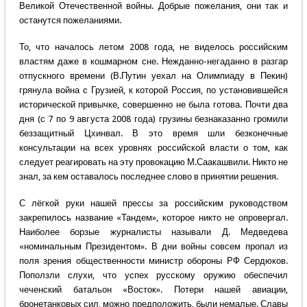
Великой Отечественной войны. Добрые пожелания, они так и
останутся пожеланиями.
То, что началось летом 2008 года, не виделось российским
властям даже в кошмарном сне. Нежданно-негаданно в разгар
отпускного времени (В.Путин уехал на Олимпиаду в Пекин)
грянула война с Грузией, к которой Россия, по установившейся
исторической привычке, совершенно не была готова. Почти два
дня (с 7 по 9 августа 2008 года) грузины безнаказанно громили
беззащитный Цхинвал. В это время шли безконечные
консультации на всех уровнях российской власти о том, как
следует реагировать на эту провокацию М.Саакашвили. Никто не
знал, за кем оставалось последнее слово в принятии решения.
С лёгкой руки нашей прессы за российским руководством
закрепилось название «Тандем», которое никто не опровергал.
Наиболее борзые журналисты называли Д. Медведева
«номинальным Президентом». В дни войны совсем пропал из
поля зрения общественности министр обороны РФ Сердюков.
Поползли слухи, что успех русскому оружию обеспечил
чеченский батальон «Восток». Потери нашей авиации,
бронетанковых сил, можно предположить, были немалые. Славы