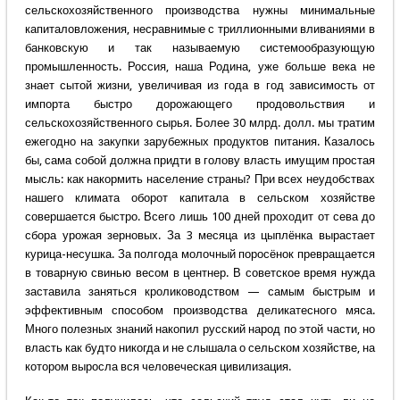
сельскохозяйственного производства нужны минимальные
капиталовложения, несравнимые с триллионными вливаниями в
банковскую и так называемую системообразующую
промышленность. Россия, наша Родина, уже больше века не
знает сытой жизни, увеличивая из года в год зависимость от
импорта быстро дорожающего продовольствия и
сельскохозяйственного сырья. Более 30 млрд. долл. мы тратим
ежегодно на закупки зарубежных продуктов питания. Казалось
бы, сама собой должна придти в голову власть имущим простая
мысль: как накормить население страны? При всех неудобствах
нашего климата оборот капитала в сельском хозяйстве
совершается быстро. Всего лишь 100 дней проходит от сева до
сбора урожая зерновых. За 3 месяца из цыплёнка вырастает
курица-несушка. За полгода молочный поросёнок превращается
в товарную свинью весом в центнер. В советское время нужда
заставила заняться кролиководством — самым быстрым и
эффективным способом производства деликатесного мяса.
Много полезных знаний накопил русский народ по этой части, но
власть как будто никогда и не слышала о сельском хозяйстве, на
котором выросла вся человеческая цивилизация.