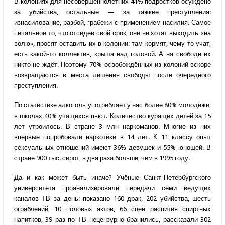
В колониях для несовершеннолетних 41% подростков осуждено
за убийства, остальные — за тяжкие преступления:
изнасилование, разбой, грабежи с применением насилия. Самое
печальное то, что отсидев свой срок, они не хотят выходить «на
волю», просят оставить их в колонии: там кормят, чему-то учат,
есть какой-то коллектив, крыша над головой. А на свободе их
никто не ждёт. Поэтому 70% освобождённых из колоний вскоре
возвращаются в места лишения свободы после очередного
преступления.
По статистике алкоголь употребляет у нас более 80% молодёжи,
в школах 40% учащихся пьют. Количество курящих детей за 15
лет утроилось. В стране 3 млн наркоманов. Многие из них
впервые попробовали наркотики в 14 лет. К 11 классу опыт
сексуальных отношений имеют 36% девушек и 55% юношей. В
стране 900 тыс. сирот, в два раза больше, чем в 1995 году.
Да и как может быть иначе? Учёные Санкт-Петербургского
университета проанализировали передачи семи ведущих
каналов ТВ за день: показано 160 драк, 202 убийства, шесть
ограблений, 10 половых актов, 66 сцен распития спиртных
напитков, 39 раз по ТВ нецензурно бранились, рассказали 302