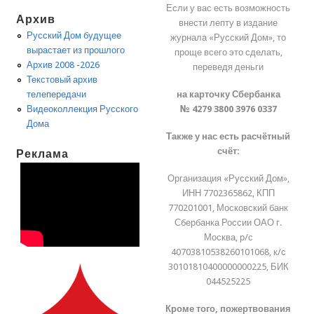
Если у вас есть возможность
Архив
внести лепту в издание
Русский Дом будущее
журнала «Русский Дом», то
вырастает из прошлого
проще всего это сделать,
Архив 2008 -2026
переведя деньги
Текстовый архив
на карточку Сбербанка
телепередачи
№ 4279 3800 3976 0337
Видеоколлекция Русского
Дома
Также у нас есть расчётный
счёт:
Реклама
Организация «Русский Дом»,
ИНН 7702365862, КПП
770201001, Московский банк
Сбербанка России ОАО г.
Москва, р/с
40703810538260101068, к/с
30101810400000000225, БИК
044525225
Кроме того, пожертвования