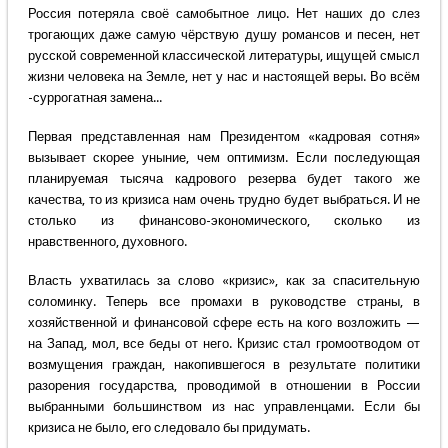
Россия потеряла своё самобытное лицо. Нет наших до слез
трогающих даже самую чёрствую душу романсов и песен, нет
русской современной классической литературы, ищущей смысл
жизни человека на Земле, нет у нас и настоящей веры. Во всём
-суррогатная замена...
Первая представленная нам Президентом «кадровая сотня»
вызывает скорее уныние, чем оптимизм. Если последующая
планируемая тысяча кадрового резерва будет такого же
качества, то из кризиса нам очень трудно будет выбраться. И не
столько из финансово-экономического, сколько из
нравственного, духовного.
Власть ухватилась за слово «кризис», как за спасительную
соломинку. Теперь все промахи в руководстве страны, в
хозяйственной и финансовой сфере есть на кого возложить —
на Запад, мол, все беды от него. Кризис стал громоотводом от
возмущения граждан, накопившегося в результате политики
разорения государства, проводимой в отношении в России
выбранными большинством из нас управленцами. Если бы
кризиса не было, его следовало бы придумать.