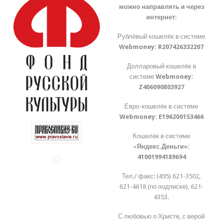
можно направлять и через
интернет:
Рублёвый кошелёк в системе
Webmoney:
R207426332207
Долларовый кошелёк в
системе
Webmoney:
Z406090803927
Евро-кошелёк в системе
Webmoney:
E196200153466
Кошелёк в системе
«
Яндекс.Деньги»:
41001994189694
Тел./ факс: (495) 621-3502,
621-4618 (по подписке), 621-
4353.
С любовью о Христе, с верой