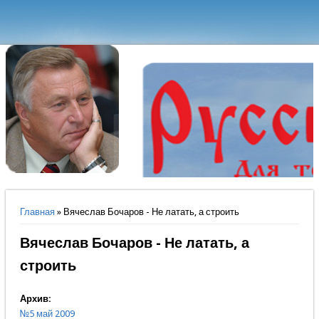
Вы здесь
Главная
» Вячеслав Бочаров - Не латать, а строить
Вячеслав Бочаров - Не латать, а
строить
Архив:
№5 май 2009