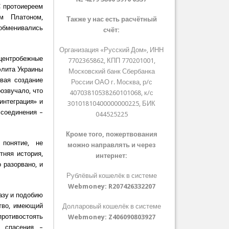
С протоиереем
м Платоном,
Также у нас есть расчётный
 обменивались
счёт:
Организация «Русский Дом», ИНН
центробежные
7702365862, КПП 770201001,
элита Украины
Московский банк Сбербанка
вая создание
России ОАО г. Москва, р/с
озвучало, что
40703810538260101068, к/с
интеграция» и
30101810400000000225, БИК
ссоединения –
044525225
Кроме того, пожертвования
понятие, не
можно направлять и через
тняя история,
интернет:
 разорвано, и
Рублёвый кошелёк в системе
Webmoney:
R207426332207
азу и подобию
тво, имеющий
Долларовый кошелёк в системе
отивостоять
Webmoney:
Z406090803927
 спасения –