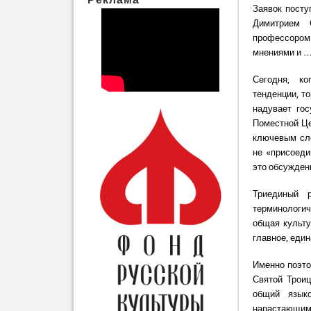
Заявок посту
Димитрием 
профессором 
мнениями и …
Сегодня, ко
тенденции, т
надувает го
Поместной Це
ключевым сло
не «присоеди
это обсужден
Триединый 
терминологич
общая культу
главное, еди
Именно поэто
Святой Трои
общий язык
нарастающи