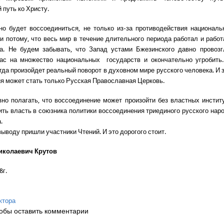
 путь ко Христу.
но будет воссоединиться, не только из-за противодействия национал
 и потому, что весь мир в течение длительного периода работал и работ
ра. Не будем забывать, что Запад устами Бжезинского давно провозг
нас на множество национальных государств и окончательно угробить.
огда произойдет реальный поворот в духовном мире русского человека. И 
я может стать только Русская Православная Церковь.
вно полагать, что воссоединение может произойти без властных инстит
ить власть в союзника политики воссоединения триединого русского народ
.
выводу пришли участники Чтений. И это дорогого стоит.
иколаевич Крутов
8г.
ктора
обы оставить комментарии