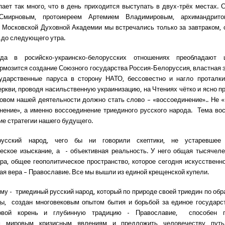
пает так много, что в день приходится выступать в двух-трёх местах. 
Смирновым, протоиереем Артемием Владимировым, архимандрито
Московской Духовной Академии мы встречались только за завтраком,
до следующего утра.
гда в росийско-украинско-белорусских отношениях преобладают 
ормозится создание Союзного государства Россия-Белоруссия, властная 
сударственные паруса в сторону НАТО, бессовестно и нагло проталки
ркви, проводя насильственную украинизацию, на Чтениях чётко и ясно пр
вом нашей деятельности должно стать слово – «воссоединение».. Не «
нение», а именно воссоединение триединого русского народа. Тема во
ие стратегии нашего будущего.
русский народ, чего бы ни говорили скептики, не устаревшее 
еское изыскание, а - объективная реальность. У него общая тысячеле
ра, общее геополитическое пространство, которое сегодня искусственно
ная вера – Православие. Все мы вышли из единой крещенской купели.
му - триединый русский народ, который по природе своей триедин по обр
цы, создан многовековым опытом бытия и борьбой за единое государс
овой корень и глубинную традицию - Православие, способен пр
м мировым кризисным явлениям и предложить человечеству путь