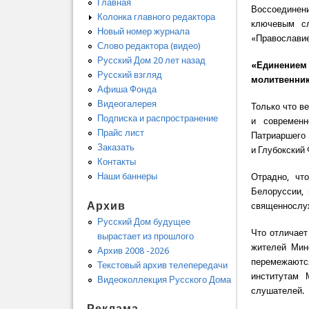
Главная
Воссоединени
Колонка главного редактора
ключевым сл
Новый номер журнала
«Православие
Слово редактора (видео)
Русский Дом 20 лет назад
«Единением 
Русский взгляд
молитвенник
Афиша Фонда
Видеогалерея
Только что в
Подписка и распространение
и современн
Прайс лист
Патриаршего 
Заказать
и Глубокский
Контакты
Наши баннеры
Отрадно, чт
Белоруссии, 
Архив
священнослуж
Русский Дом будущее
Что отличает
вырастает из прошлого
жителей Мин
Архив 2008 -2026
перемежаютс
Текстовый архив телепередачи
институтам 
Видеоколлекция Русского Дома
слушателей.
Реклама