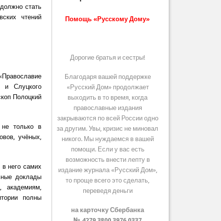
 должно стать
вских чтений
Помощь «Русскому Дому»
Дорогие братья и сестры!
 «Православие
Благодаря вашей поддержке
о и Слуцкого
«Русский Дом» продолжает
скоп Полоцкий
выходить в то время, когда
православные издания
закрываются по всей России одно
 не только в
за другим. Увы, кризис не миновал
овов, учёных,
никого. Мы нуждаемся в вашей
помощи. Если у вас есть
возможность внести лепту в
 в него самих
издание журнала «Русский Дом»,
ьные доклады
то проще всего это сделать,
, академиям,
переведя деньги
итории полны
на карточку Сбербанка
№ 4279 3800 3976 0337