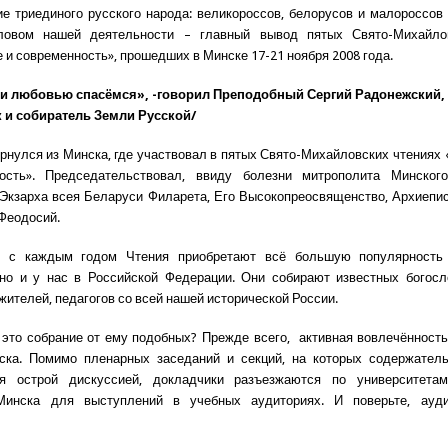
е триединого русского народа: великороссов, белорусов и малороссов
овом нашей деятельности – главный вывод пятых Свято-Михайло
 и современность», прошедших в Минске 17-21 ноября 2008 года.
и любовью спасёмся», -говорил Преподобный Сергий Радонежский,
 и собиратель Земли Русской/
ернулся из Минска, где участвовал в пятых Свято-Михайловских чтениях
ость». Председательствовал, ввиду болезни митрополита Минског
Экзарха всея Беларуси Филарета, Его Высокопреосвященство, Архиепи
 Феодосий.
о с каждым годом Чтения приобретают всё большую популярность
но и у нас в Российской Федерации. Они собирают известных богосл
ителей, педагогов со всей нашей исторической России.
 это собрание от ему подобных? Прежде всего, активная вовлечённость
ска. Помимо пленарных заседаний и секций, на которых содержател
я острой дискуссией, докладчики разъезжаются по университетам
Минска для выступлений в учебных аудиториях. И поверьте, ауд