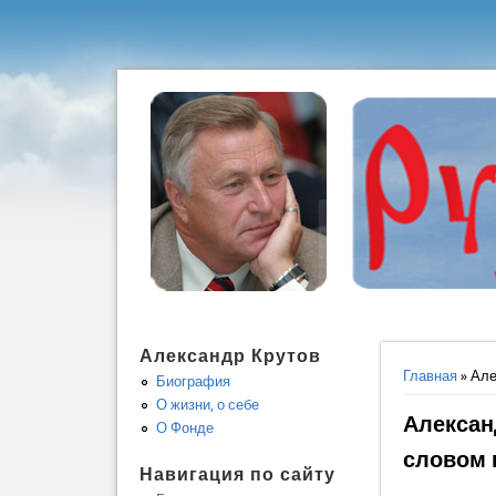
Александр Крутов
Вы здес
Главная
» Але
Биография
О жизни, о себе
Алексан
О Фонде
словом 
Навигация по сайту