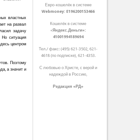
Евро-кошелёк в системе
Webmoney:
E196200153466
ьных властных
Кошелёк в системе
ает на развал
«
Яндекс.Деньги»:
ласил задачу
41001994189694
 Но ситуация
здесь центром
Тел./ факс: (495) 621-3502, 621-
4618 (по подписке), 621-4353.
утов. Поэтому
С любовью о Христе, с верой и
а, а значит и
надеждой в Россию,
Редакция «РД»