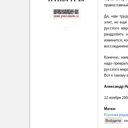
православный
Да, нам труд
элит, но ещё
русского ми
раздробить 
изменится, к
воссоединени
Конечно, наи
надо преврат
русского мира
Вот к такому 
Александр Н
22 ноября 200
Метки:
Колонка реда
Войдите
чт