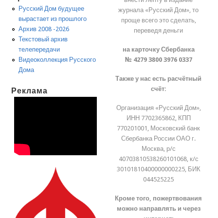
Русский Дом будущее
журнала «Русский Дом», то
вырастает из прошлого
проще всего это сделать,
Архив 2008 -2026
переведя деньги
Текстовый архив
на карточку Сбербанка
телепередачи
№ 4279 3800 3976 0337
Видеоколлекция Русского
Дома
Также у нас есть расчётный
счёт:
Реклама
Организация «Русский Дом»,
ИНН 7702365862, КПП
770201001, Московский банк
Сбербанка России ОАО г.
Москва, р/с
40703810538260101068, к/с
30101810400000000225, БИК
044525225
Кроме того, пожертвования
можно направлять и через