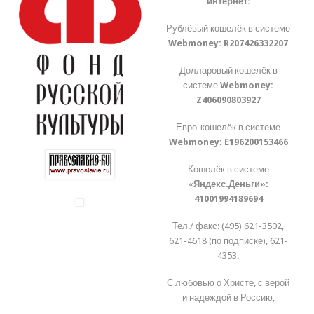
интернет:
Рублёвый кошелёк в системе
Webmoney:
R207426332207
Долларовый кошелёк в
системе
Webmoney:
Z406090803927
Евро-кошелёк в системе
Webmoney:
E196200153466
Кошелёк в системе
«
Яндекс.Деньги»:
41001994189694
Тел./ факс: (495) 621-3502,
621-4618 (по подписке), 621-
4353.
С любовью о Христе, с верой
и надеждой в Россию,