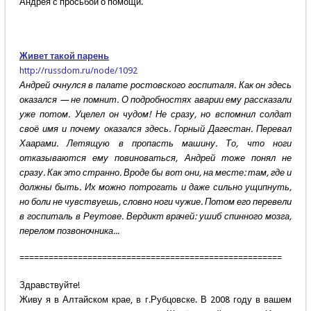
Андрея с просьбой о помощи.
Живет такой парень
http://russdom.ru/node/1092
Андрей очнулся в палате ростовского госпиталя. Как он здесь
оказался — не помнит. О подробностях аварии ему рассказали
уже потом. Уцелел он чудом! Не сразу, но вспомнил солдат
своё имя и почему оказался здесь. Горный Дагестан. Перевал
Хаарами. Летящую в пропасть машину. То, что ноги
отказываются ему повиноваться, Андрей тоже понял не
сразу. Как это странно. Вроде бы вот они, на месте: там, где и
должны быть. Их можно потрогать и даже сильно ущипнуть,
но боли не чувствуешь, словно ноги чужие. Потом его перевели
в госпиталь в Реутове. Вердикт врачей: ушиб спинного мозга,
перелом позвоночника...
======================================================
Здравствуйте!
Живу я в Алтайском крае, в г.Рубцовске. В 2008 году в вашем