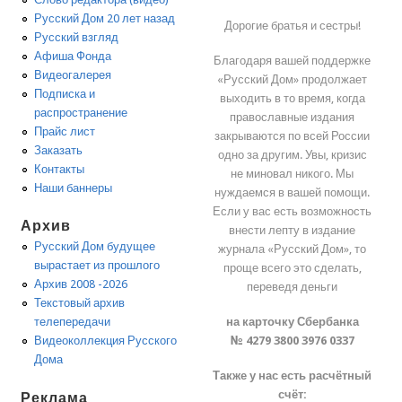
Русский Дом 20 лет назад
Дорогие братья и сестры!
Русский взгляд
Афиша Фонда
Благодаря вашей поддержке
Видеогалерея
«Русский Дом» продолжает
Подписка и
выходить в то время, когда
распространение
православные издания
Прайс лист
закрываются по всей России
Заказать
одно за другим. Увы, кризис
Контакты
не миновал никого. Мы
Наши баннеры
нуждаемся в вашей помощи.
Если у вас есть возможность
Архив
внести лепту в издание
Русский Дом будущее
журнала «Русский Дом», то
вырастает из прошлого
проще всего это сделать,
Архив 2008 -2026
переведя деньги
Текстовый архив
на карточку Сбербанка
телепередачи
№ 4279 3800 3976 0337
Видеоколлекция Русского
Дома
Также у нас есть расчётный
счёт:
Реклама