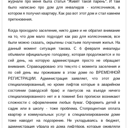
журнале про меня была статья "Живёт такой парень". И там
было написано про дом для инвалидов - колясочников, в
котором я получил квартиру. Как раз вот этот дом и стал камнем
преткновения.
Когда проходило заселение, никто даже и не обратил внимание
на то, что дом мало подходит как раз для колясочников, все
были можно сказать, окрылены счастьем получения жилья. На
данный момент ситуация такова. С 6 февраля инвалиды
объявили официальную голодовку, которая продолжается и по
сей день, на которую администрация просто не обращает
внимания. Справоцировано это тем,что с момента заселения и
по сей день мы проживаем в этом доме по ВРЕМЕННОЙ
РЕГИСТРАЦИИ. Администрация заявляет, что этот дом
специализированный, но кроме лифтов которые в аварийном
состоянии (заводской брак) и пантусов на въезде ничего
специализированного нет и в помине! Без прописки возникают
сложности с оформлением любых бумаг. Оформить детей в
садик или в школу - тоже проблема. Стопроцентная оплата
квартир и коммунальных услуг в специализированном доме
тоже наводит на подозрение. Не укладываясь в бюджет,
администрация убрала из дома лифтёров, которые оживляли