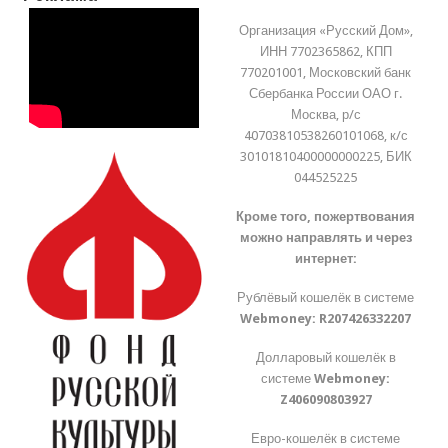
Организация «Русский Дом»,
ИНН 7702365862, КПП
770201001, Московский банк
Сбербанка России ОАО г.
Москва, р/с
40703810538260101068, к/с
30101810400000000225, БИК
044525225
Кроме того, пожертвования
можно направлять и через
интернет:
Рублёвый кошелёк в системе
Webmoney:
R207426332207
Долларовый кошелёк в
системе
Webmoney:
Z406090803927
Евро-кошелёк в системе