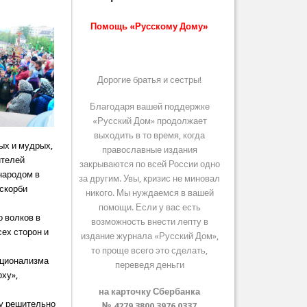
Помощь «Русскому Дому»
Дорогие братья и сестры!
Благодаря вашей поддержке
«Русский Дом» продолжает
выходить в то время, когда
рых и мудрых,
православные издания
ителей
закрываются по всей России одно
 народом в
за другим. Увы, кризис не миновал
 скорби
никого. Мы нуждаемся в вашей
помощи. Если у вас есть
о волков в
возможность внести лепту в
сех сторон и
издание журнала «Русский Дом»,
то проще всего это сделать,
ационализма
переведя деньги
рху»,
на карточку Сбербанка
му решительно
№ 4279 3800 3976 0337