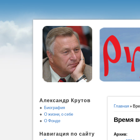
Александр Крутов
Вы здес
Главная
» Вр
Биография
О жизни, о себе
Время 
О Фонде
Навигация по сайту
Архив: