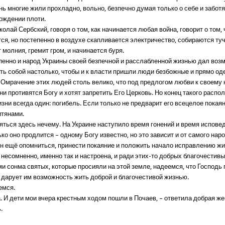
нь многие жили прохладно, вольно, безпечно думая только о себе и забот
гождении плоти.
олай Сербский, говоря о том, как начинается любая война, говорит о том, 
ся, но постепенно в воздухе скапливается электричество, собираются туч
 молния, гремит гром, и начинается буря.
епенно и народ Украины своей безпечной и расслабленной жизнью дал воз
ть собой настолько, чтобы и к власти пришли люди безбожные и прямо о
 Омрачение этих людей столь велико, что под предлогом любви к своему 
ни противятся Богу и хотят запретить Его Церковь. Но конец такого распо
изни всегда один: погибель. Если только не предварит его всецелое покаян
итянами.
ляться здесь нечему. На Украине наступило время гонений и время испове
ко оно продлится – одному Богу известно, но это зависит и от самого народ
он ещё опомниться, принести покаяние и положить начало исправлению жи
 несомненно, именно так и настроена, и ради этих-то добрых благочестивы
и сонма святых, которые просияли на этой земле, надеемся, что Господь
 дарует им возможность жить доброй и благочестивой жизнью.
емся.
а. И дети мои вчера крестным ходом пошли в Почаев, – ответила добрая ж
.