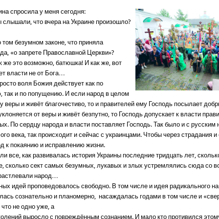
на спросила у меня сегодня:
ы слышали, что вчера на Украине произошло?
 о том безумном законе, что приняла
да, «о запрете Православной Церкви»?
ак же это возможно, батюшка! И как же, вот
нет власти не от Бога…
Просто воля Божия действует как по
, так и по попущению. И если народ в целом
у веры и живёт благочестиво, то и правителей ему Господь посылает доб
уклоняется от веры и живёт безпутно, то Господь допускает к власти прав
ых. По сердцу народа и власти поставляет Господь. Так было и с русским
го века, так происходит и сейчас с украинцами. Чтобы через страдания и
од к покаянию и исправлению жизни.
и все, как развивалась история Украины последние тридцать лет, скольк
е, сколько сект самых безумных, лукавых и злых устремлялись сюда со в
 растлевали народ…
ных идей проповедовалось свободно. В том числе и идея радикального н
лась сознательно и планомерно, насаждалась годами в том числе и «све
 что не одно уже, а
колений выросло с повреждённым сознанием. И мало кто противился это