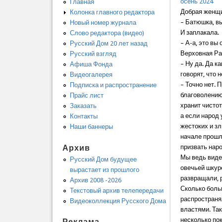
осень 2024
Главная
Добрая женщи
Колонка главного редактора
– Батюшка, в
Новый номер журнала
И заплакала.
Слово редактора (видео)
– А-а, это вы
Русский Дом 20 лет назад
Верховная Ра
Русский взгляд
– Ну да. Да к
Афиша Фонда
говорят, что 
Видеогалерея
– Точно нет. 
Подписка и распространение
благоволению
Прайс лист
хранит чистот
Заказать
а если народ 
Контакты
жестоких и зл
Наши баннеры
начале прошло
Архив
призвать нар
Мы ведь видел
Русский Дом будущее
овечьей шкур
вырастает из прошлого
развращали,
Архив 2008 -2026
Сколько боль
Текстовый архив телепередачи
распространя
Видеоколлекция Русского Дома
властями. Так
несколько по
Реклама