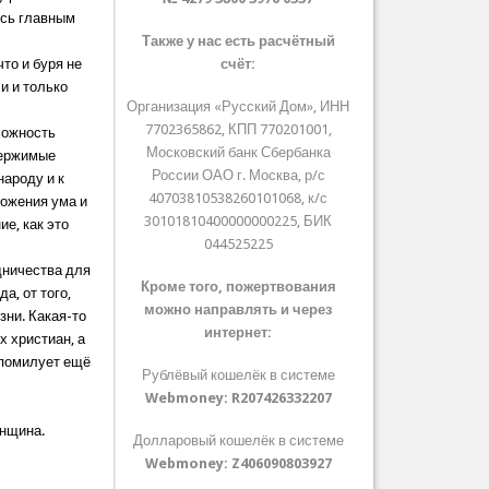
ясь главным
Также у нас есть расчётный
что и буря не
счёт:
и и только
Организация «Русский Дом», ИНН
7702365862, КПП 770201001,
можность
Московский банк Сбербанка
держимые
России ОАО г. Москва, р/с
народу и к
40703810538260101068, к/с
ложения ума и
30101810400000000225, БИК
ие, как это
044525225
дничества для
Кроме того, пожертвования
а, от того,
можно направлять и через
зни. Какая-то
интернет:
х христиан, а
 помилует ещё
Рублёвый кошелёк в системе
Webmoney:
R207426332207
енщина.
Долларовый кошелёк в системе
Webmoney:
Z406090803927