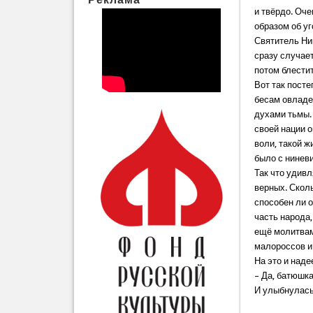
и твёрдо. Оче
образом об у
Святитель Ник
сразу случает
потом блестит
Вот так пост
бесам овладе
духами тьмы.
своей нации о
воли, такой ж
было с нинев
Так что удив
верных. Сколь
способен ли 
часть народа,
ещё молитвам
малороссов и
На это и наде
– Да, батюшк
И улыбнулась