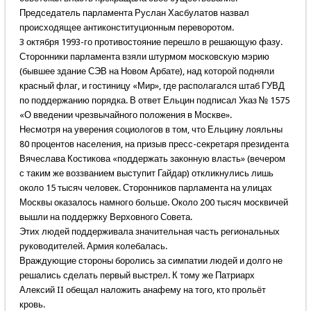
Председатель парламента Руслан Хасбулатов назвал
происходящее антиконституционным переворотом.
3 октября 1993-го противостояние перешло в решающую фазу.
Сторонники парламента взяли штурмом московскую мэрию
(бывшее здание СЭВ на Новом Арбате), над которой подняли
красный флаг, и гостиницу «Мир», где располагался штаб ГУВД
по поддержанию порядка. В ответ Ельцин подписал Указ № 1575
«О введении чрезвычайного положения в Москве».
Несмотря на уверения социологов в том, что Ельцину лояльны
80 процентов населения, на призыв пресс-секретаря президента
Вячеслава Костикова «поддержать законную власть» (вечером
с таким же воззванием выступит Гайдар) откликнулись лишь
около 15 тысяч человек. Сторонников парламента на улицах
Москвы оказалось намного больше. Около 200 тысяч москвичей
вышли на поддержку Верховного Совета.
Этих людей поддерживала значительная часть региональных
руководителей. Армия колебалась.
Враждующие стороны боролись за симпатии людей и долго не
решались сделать первый выстрел. К тому же Патриарх
Алексий II обещал наложить анафему на того, кто прольёт
кровь.