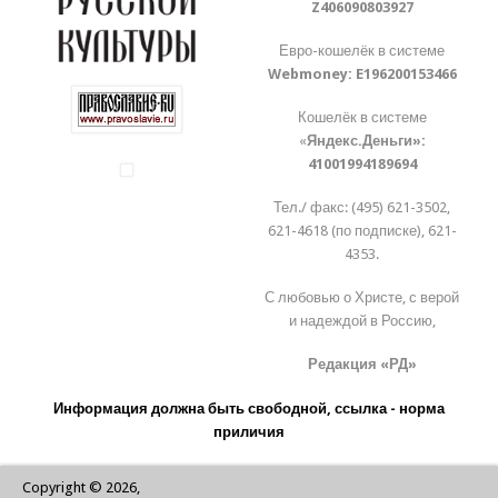
Z406090803927
Евро-кошелёк в системе
Webmoney:
E196200153466
Кошелёк в системе
«
Яндекс.Деньги»:
41001994189694
Тел./ факс: (495) 621-3502,
621-4618 (по подписке), 621-
4353.
С любовью о Христе, с верой
и надеждой в Россию,
Редакция «РД»
Информация должна быть свободной, ссылка - норма
приличия
Copyright © 2026,