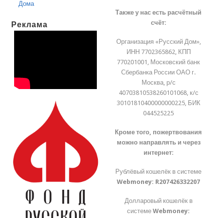
Дома
Также у нас есть расчётный
счёт:
Реклама
Организация «Русский Дом»,
ИНН 7702365862, КПП
770201001, Московский банк
Сбербанка России ОАО г.
Москва, р/с
40703810538260101068, к/с
30101810400000000225, БИК
044525225
Кроме того, пожертвования
можно направлять и через
интернет:
Рублёвый кошелёк в системе
Webmoney:
R207426332207
Долларовый кошелёк в
системе
Webmoney: