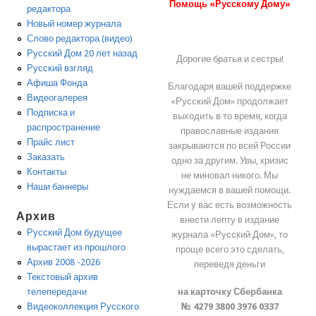
Помощь «Русскому Дому»
редактора
Новый номер журнала
Слово редактора (видео)
Русский Дом 20 лет назад
Дорогие братья и сестры!
Русский взгляд
Афиша Фонда
Благодаря вашей поддержке
Видеогалерея
«Русский Дом» продолжает
Подписка и
выходить в то время, когда
распространение
православные издания
Прайс лист
закрываются по всей России
Заказать
одно за другим. Увы, кризис
Контакты
не миновал никого. Мы
Наши баннеры
нуждаемся в вашей помощи.
Если у вас есть возможность
Архив
внести лепту в издание
Русский Дом будущее
журнала «Русский Дом», то
вырастает из прошлого
проще всего это сделать,
Архив 2008 -2026
переведя деньги
Текстовый архив
на карточку Сбербанка
телепередачи
№ 4279 3800 3976 0337
Видеоколлекция Русского