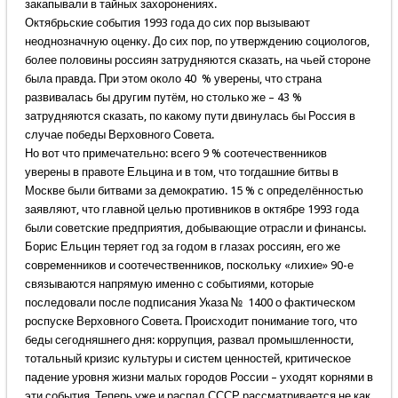
закапывали в тайных захоронениях.
Октябрьские события 1993 года до сих пор вызывают
неоднозначную оценку. До сих пор, по утверждению социологов,
более половины россиян затрудняются сказать, на чьей стороне
была правда. При этом около 40 % уверены, что страна
развивалась бы другим путём, но столько же – 43 %
затрудняются сказать, по какому пути двинулась бы Россия в
случае победы Верховного Совета.
Но вот что примечательно: всего 9 % соотечественников
уверены в правоте Ельцина и в том, что тогдашние битвы в
Москве были битвами за демократию. 15 % с определённостью
заявляют, что главной целью противников в октябре 1993 года
были советские предприятия, добывающие отрасли и финансы.
Борис Ельцин теряет год за годом в глазах россиян, его же
современников и соотечественников, поскольку «лихие» 90-е
связываются напрямую именно с событиями, которые
последовали после подписания Указа № 1400 о фактическом
роспуске Верховного Совета. Происходит понимание того, что
беды сегодняшнего дня: коррупция, развал промышленности,
тотальный кризис культуры и систем ценностей, критическое
падение уровня жизни малых городов России – уходят корнями в
эти события. Теперь уже и распад СССР рассматривается не как