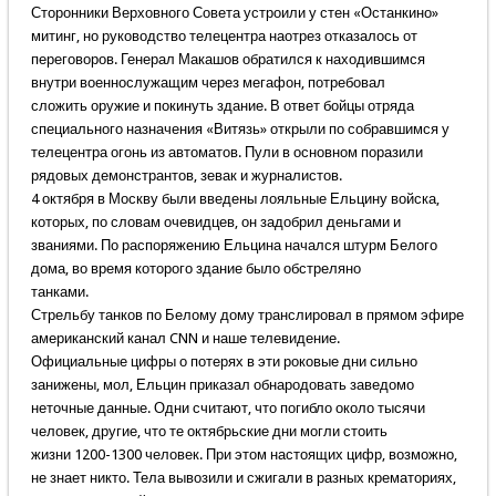
Сторонники Верховного Совета устроили у стен «Останкино»
митинг, но руководство телецентра наотрез отказалось от
переговоров. Генерал Макашов обратился к находившимся
внутри военнослужащим через мегафон, потребовал
сложить оружие и покинуть здание. В ответ бойцы отряда
специального назначения «Витязь» открыли по собравшимся у
телецентра огонь из автоматов. Пули в основном поразили
рядовых демонстрантов, зевак и журналистов.
4 октября в Москву были введены лояльные Ельцину войска,
которых, по словам очевидцев, он задобрил деньгами и
званиями. По распоряжению Ельцина начался штурм Белого
дома, во время которого здание было обстреляно
танками.
Стрельбу танков по Белому дому транслировал в прямом эфире
американский канал CNN и наше телевидение.
Официальные цифры о потерях в эти роковые дни сильно
занижены, мол, Ельцин приказал обнародовать заведомо
неточные данные. Одни считают, что погибло около тысячи
человек, другие, что те октябрьские дни могли стоить
жизни 1200-1300 человек. При этом настоящих цифр, возможно,
не знает никто. Тела вывозили и сжигали в разных крематориях,