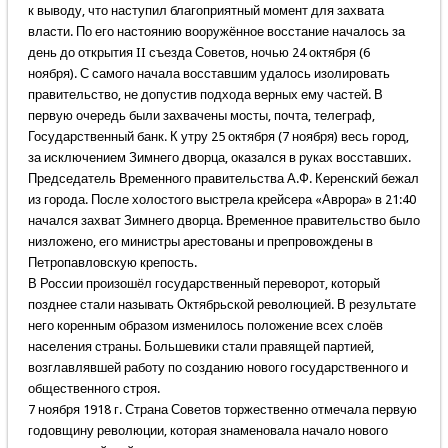
к выводу, что наступил благоприятный момент для захвата
власти. По его настоянию вооружённое восстание началось за
день до открытия II съезда Советов, ночью 24 октября (6
ноября). С самого начала восставшим удалось изолировать
правительство, не допустив подхода верных ему частей. В
первую очередь были захвачены мосты, почта, телеграф,
Государственный банк. К утру 25 октября (7 ноября) весь город,
за исключением Зимнего дворца, оказался в руках восставших.
Председатель Временного правительства А.Ф. Керенский бежал
из города. После холостого выстрела крейсера «Аврора» в 21:40
начался захват Зимнего дворца. Временное правительство было
низложено, его министры арестованы и препровождены в
Петропавловскую крепость.
В России произошёл государственный переворот, который
позднее стали называть Октябрьской революцией. В результате
него коренным образом изменилось положение всех слоёв
населения страны. Большевики стали правящей партией,
возглавлявшей работу по созданию нового государственного и
общественного строя.
7 ноября 1918 г. Страна Советов торжественно отмечала первую
годовщину революции, которая знаменовала начало нового