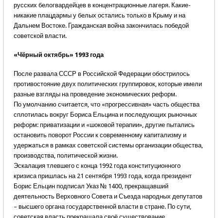
русских белогвардейцев в концентрационные лагеря. Какие-
никакие плацдармы у белых остались только в Крыму и на
Дальнем Востоке. Гражданская война закончилась победой
советской власти.
«Чёрный октябрь» 1993 года
После развала СССР в Российской Федерации обострилось
противостояние двух политических группировок, которые имели
разные взгляды на проведение экономических реформ.
По умолчанию считается, что «прогрессивная» часть общества
сплотилась вокруг Бориса Ельцина и последующих рыночных
реформ: приватизации и «шоковой терапии», другие пытались
остановить поворот России к современному капитализму и
удержаться в рамках советской системы организации общества,
производства, политической жизни.
Эскалация тлевшего с конца 1992 года конституционного
кризиса пришлась на 21 сентября 1993 года, когда президент
Борис Ельцин подписал Указ № 1400, прекращавший
деятельность Верховного Совета и Съезда народных депутатов
– высшего органа государственной власти в стране. По сути,
советская власть прекращала своё существование.