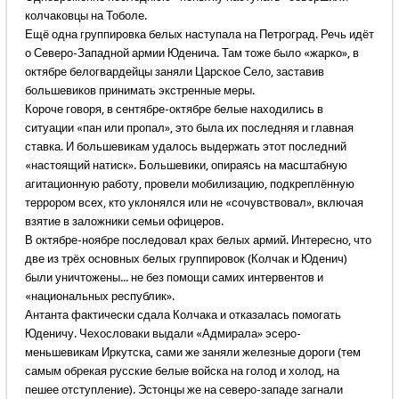
колчаковцы на Тоболе.
Ещё одна группировка белых наступала на Петроград. Речь идёт
о Северо-Западной армии Юденича. Там тоже было «жарко», в
октябре белогвардейцы заняли Царское Село, заставив
большевиков принимать экстренные меры.
Короче говоря, в сентябре-октябре белые находились в
ситуации «пан или пропал», это была их последняя и главная
ставка. И большевикам удалось выдержать этот последний
«настоящий натиск». Большевики, опираясь на масштабную
агитационную работу, провели мобилизацию, подкреплённую
террором всех, кто уклонялся или не «сочувствовал», включая
взятие в заложники семьи офицеров.
В октябре-ноябре последовал крах белых армий. Интересно, что
две из трёх основных белых группировок (Колчак и Юденич)
были уничтожены... не без помощи самих интервентов и
«национальных республик».
Антанта фактически сдала Колчака и отказалась помогать
Юденичу. Чехословаки выдали «Адмирала» эсеро-
меньшевикам Иркутска, сами же заняли железные дороги (тем
самым обрекая русские белые войска на голод и холод, на
пешее отступление). Эстонцы же на северо-западе загнали