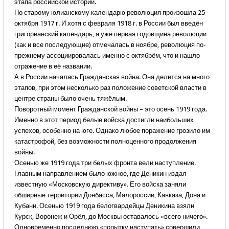
этапа российской истории.
По старому юлианскому календарю революция произошла 25
октября 1917 г. И хотя с февраля 1918 г. в России был введён
григорианский календарь, а уже первая годовщина революции
(как и все последующие) отмечалась в ноябре, революция по-
прежнему ассоциировалась именно с октябрём, что и нашло
отражение в её названии.
А в России началась Гражданская война. Она делится на много
этапов, при этом несколько раз положение советской власти в
центре страны было очень тяжёлым.
Поворотный момент Гражданской войны – это осень 1919 года.
Именно в этот период белые войска достигли наибольших
успехов, особенно на юге. Однако любое поражение грозило им
катастрофой, без возможности полноценного продолжения
войны.
Осенью же 1919 года три белых фронта вели наступление.
Главным направлением было южное, где Деникин издал
известную «Московскую директиву». Его войска заняли
обширные территории Донбасса, Малороссии, Кавказа, Дона и
Кубани. Осенью 1919 года белогвардейцы Деникина взяли
Курск, Воронеж и Орёл, до Москвы оставалось «всего ничего».
Одновременно последнюю «попытку наступать» совершили