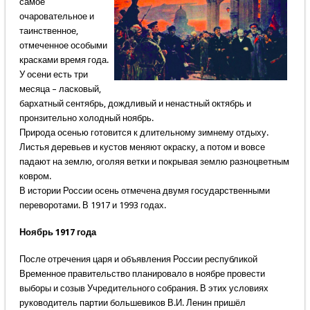
самое
очаровательное и
таинственное,
отмеченное особыми
красками время года.
У осени есть три
месяца – ласковый,
бархатный сентябрь, дождливый и ненастный октябрь и
пронзительно холодный ноябрь.
Природа осенью готовится к длительному зимнему отдыху.
Листья деревьев и кустов меняют окраску, а потом и вовсе
падают на землю, оголяя ветки и покрывая землю разноцветным
ковром.
В истории России осень отмечена двумя государственными
переворотами. В 1917 и 1993 годах.
Ноябрь 1917 года
После отречения царя и объявления России республикой
Временное правительство планировало в ноябре провести
выборы и созыв Учредительного собрания. В этих условиях
руководитель партии большевиков В.И. Ленин пришёл