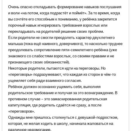
Очень опасно откладывать формирование навыков послушания
и воли «на потом, когда подрастёт и поймёт». За то время, когда
вы сочтёте его способным к пониманию, у ребёнка закрепится
порочный навык игнорировать требования взрослых или
перекладывать на родителей решение своих проблем.
Если родители не смогли преодолеть характер двухлетнего
малыша (пока ещё наивного, доверчивого), то насколько труднее
преодолевать сопротивление пяти-семилетнего ребёнка (уже
знакомого со слабостями взрослых, со своими правами и не
признающего своих обязанностей).
Некоторые родители, пытаются идти на переговоры. Но
«переговоры» подразумевают, что каждая из сторон в чём-то
ущемляет себя ради взаимного согласия.
Ребёнок должен осознанно ущемить себя, выполняя
родительское требование и получая за это вознаграждение. В
противном случае – это замаскированная родительская
капитуляция, где родитель сдаётся не сразу, а после
«переговоров».
Однажды мне пришлось столкнуться с девушкой-подростком,
которая, не желая ходить в школу, начинала жаловаться на
различное недомогание.