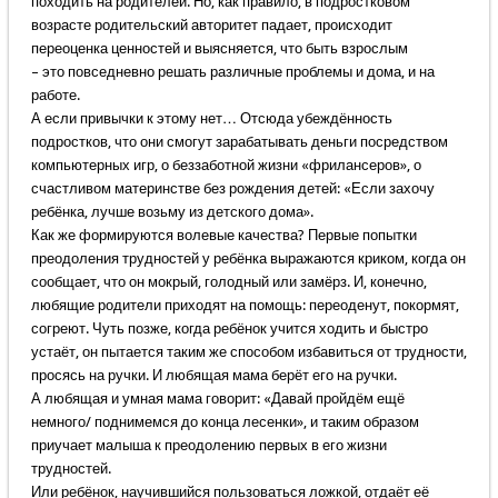
походить на родителей. Но, как правило, в подростковом
возрасте родительский авторитет падает, происходит
переоценка ценностей и выясняется, что быть взрослым
– это повседневно решать различные проблемы и дома, и на
работе.
А если привычки к этому нет… Отсюда убеждённость
подростков, что они смогут зарабатывать деньги посредством
компьютерных игр, о беззаботной жизни «фрилансеров», о
счастливом материнстве без рождения детей: «Если захочу
ребёнка, лучше возьму из детского дома».
Как же формируются волевые качества? Первые попытки
преодоления трудностей у ребёнка выражаются криком, когда он
сообщает, что он мокрый, голодный или замёрз. И, конечно,
любящие родители приходят на помощь: переоденут, покормят,
согреют. Чуть позже, когда ребёнок учится ходить и быстро
устаёт, он пытается таким же способом избавиться от трудности,
просясь на ручки. И любящая мама берёт его на ручки.
А любящая и умная мама говорит: «Давай пройдём ещё
немного/ поднимемся до конца лесенки», и таким образом
приучает малыша к преодолению первых в его жизни
трудностей.
Или ребёнок, научившийся пользоваться ложкой, отдаёт её