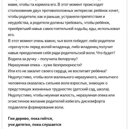
маме, чтобы та кормила его. В этот момент происходит
столкновение двух противоположных интересов: ребёнок хочет,
чтобы родители, как и раньше, устраняли препятствия и
неудобства, а родители должны требовать, чтобы ребёнок,
приобретший навык самостоятельной ходьбы, еды, использовал
его.
В этот момент очень важно, чья воля победит: либо родители
«прогнутся» перед волей младенца, либо младенец получит
навык преодоления себя ради родительской воли. Что будет?
Водила за ручку – получила белоручку?
Неразумная опека – хуже безпризорности?
Или кто не закалит своего сердца, не воспитает ребёнка?
Недопустимо, чтобы воля маленького неразумного, неопытного
человечка оказалась сильнее воли взрослых, знающих о
предстоящих жизненных трудностях (детский сад, школа).
Недопустимо, чтобы неумная жалость, неразумная опека или
эгоистичное желание родителей избегать дискомфорта
подавляли формирование воли.
Гни дерево, пока гнётся,
учи дитятко, пока слушается