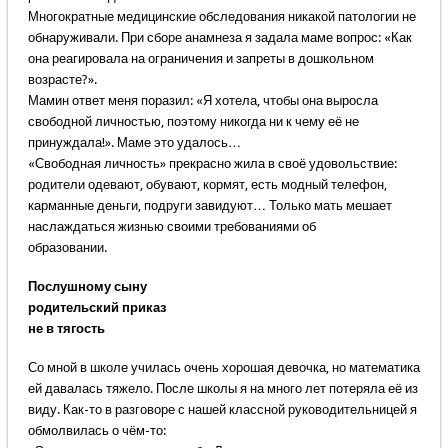
Многократные медицинские обследования никакой патологии не
обнаруживали. При сборе анамнеза я задала маме вопрос: «Как
она реагировала на ограничения и запреты в дошкольном
возрасте?».
Мамин ответ меня поразил: «Я хотела, чтобы она выросла
свободной личностью, поэтому никогда ни к чему её не
принуждала!». Маме это удалось…
«Свободная личность» прекрасно жила в своё удовольствие:
родители одевают, обувают, кормят, есть модный телефон,
карманные деньги, подруги завидуют… Только мать мешает
наслаждаться жизнью своими требованиями об
образовании.
Послушному сыну
родительский приказ
не в тягость
Со мной в школе училась очень хорошая девочка, но математика
ей давалась тяжело. После школы я на много лет потеряла её из
виду. Как-то в разговоре с нашей классной руководительницей я
обмолвилась о чём-то: