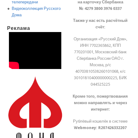
на карточку Сбербанка
телепередачи
№ 4279 3800 3976 0337
Видеоколлекция Русского
Дома
Также у нас есть расчётный
счёт:
Реклама
Организация «Русский Дом»,
ИНН 7702365862, КПП
770201001, Московский банк
Сбербанка России ОАО г.
Москва, р/с
40703810538260101068, к/с
30101810400000000225, БИК
044525225
Кроме того, пожертвования
можно направлять и через
интернет:
Рублёвый кошелёк в системе
Webmoney:
R207426332207