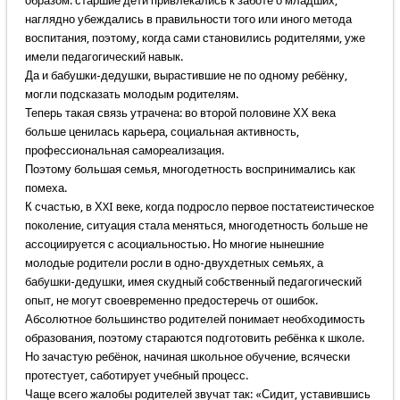
образом: старшие дети привлекались к заботе о младших,
наглядно убеждались в правильности того или иного метода
воспитания, поэтому, когда сами становились родителями, уже
имели педагогический навык.
Да и бабушки-дедушки, вырастившие не по одному ребёнку,
могли подсказать молодым родителям.
Теперь такая связь утрачена: во второй половине ХХ века
больше ценилась карьера, социальная активность,
профессиональная самореализация.
Поэтому большая семья, многодетность воспринимались как
помеха.
К счастью, в ХXI веке, когда подросло первое постатеистическое
поколение, ситуация стала меняться, многодетность больше не
ассоциируется с асоциальностью. Но многие нынешние
молодые родители росли в одно-двухдетных семьях, а
бабушки-дедушки, имея скудный собственный педагогический
опыт, не могут своевременно предостеречь от ошибок.
Абсолютное большинство родителей понимает необходимость
образования, поэтому стараются подготовить ребёнка к школе.
Но зачастую ребёнок, начиная школьное обучение, всячески
протестует, саботирует учебный процесс.
Чаще всего жалобы родителей звучат так: «Сидит, уставившись