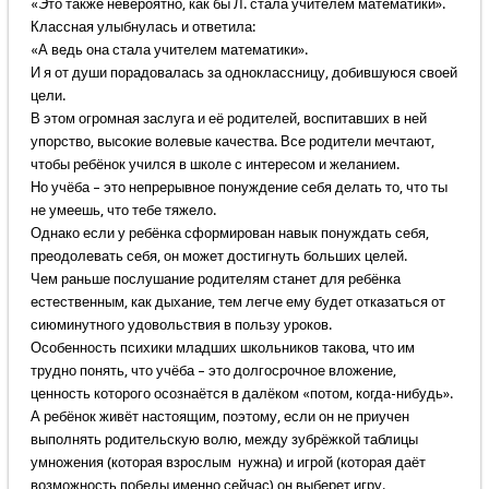
«Это также невероятно, как бы Л. стала учителем математики».
Классная улыбнулась и ответила:
«А ведь она стала учителем математики».
И я от души порадовалась за одноклассницу, добившуюся своей
цели.
В этом огромная заслуга и её родителей, воспитавших в ней
упорство, высокие волевые качества. Все родители мечтают,
чтобы ребёнок учился в школе с интересом и желанием.
Но учёба – это непрерывное понуждение себя делать то, что ты
не умеешь, что тебе тяжело.
Однако если у ребёнка сформирован навык понуждать себя,
преодолевать себя, он может достигнуть больших целей.
Чем раньше послушание родителям станет для ребёнка
естественным, как дыхание, тем легче ему будет отказаться от
сиюминутного удовольствия в пользу уроков.
Особенность психики младших школьников такова, что им
трудно понять, что учёба – это долгосрочное вложение,
ценность которого осознаётся в далёком «потом, когда-нибудь».
А ребёнок живёт настоящим, поэтому, если он не приучен
выполнять родительскую волю, между зубрёжкой таблицы
умножения (которая взрослым нужна) и игрой (которая даёт
возможность победы именно сейчас) он выберет игру.