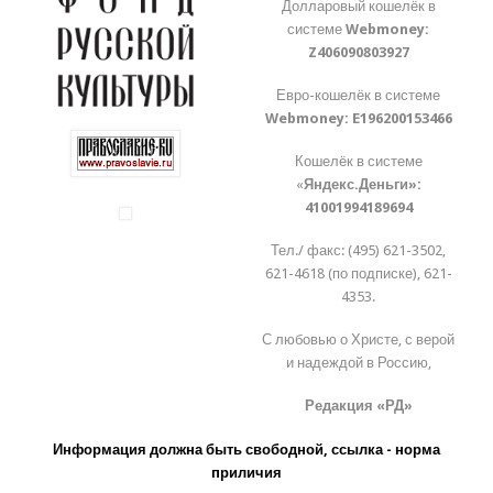
Долларовый кошелёк в
системе
Webmoney:
Z406090803927
Евро-кошелёк в системе
Webmoney:
E196200153466
Кошелёк в системе
«
Яндекс.Деньги»:
41001994189694
Тел./ факс: (495) 621-3502,
621-4618 (по подписке), 621-
4353.
С любовью о Христе, с верой
и надеждой в Россию,
Редакция «РД»
Информация должна быть свободной, ссылка - норма
приличия