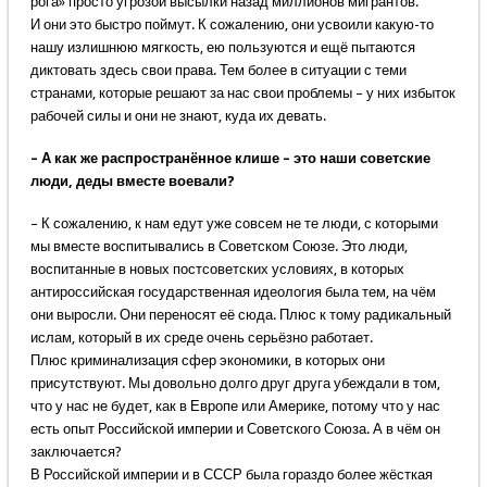
рога» просто угрозой высылки назад миллионов мигрантов.
И они это быстро поймут. К сожалению, они усвоили какую-то
нашу излишнюю мягкость, ею пользуются и ещё пытаются
диктовать здесь свои права. Тем более в ситуации с теми
странами, которые решают за нас свои проблемы – у них избыток
рабочей силы и они не знают, куда их девать.
– А как же распространённое клише – это наши советские
люди, деды вместе воевали?
– К сожалению, к нам едут уже совсем не те люди, с которыми
мы вместе воспитывались в Советском Союзе. Это люди,
воспитанные в новых постсоветских условиях, в которых
антироссийская государственная идеология была тем, на чём
они выросли. Они переносят её сюда. Плюс к тому радикальный
ислам, который в их среде очень серьёзно работает.
Плюс криминализация сфер экономики, в которых они
присутствуют. Мы довольно долго друг друга убеждали в том,
что у нас не будет, как в Европе или Америке, потому что у нас
есть опыт Российской империи и Советского Союза. А в чём он
заключается?
В Российской империи и в СССР была гораздо более жёсткая