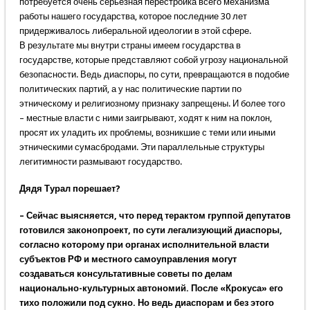
потребуется очень серьёзная перестройка всего механизма
работы нашего государства, которое последние 30 лет
придерживалось либеральной идеологии в этой сфере.
В результате мы внутри страны имеем государства в
государстве, которые представляют собой угрозу национальной
безопасности. Ведь диаспоры, по сути, превращаются в подобие
политических партий, а у нас политические партии по
этническому и религиозному признаку запрещены. И более того
– местные власти с ними заигрывают, ходят к ним на поклон,
просят их уладить их проблемы, возникшие с теми или иными
этническими сумасбродами. Эти параллельные структуры
легитимности размывают государство.
Дядя Турал порешает?
– Сейчас выясняется, что перед терактом группой депутатов
готовился законопроект, по сути легализующий диаспоры,
согласно которому при органах исполнительной власти
субъектов РФ и местного самоуправления могут
создаваться консультативные советы по делам
национально-культурных автономий. После «Крокуса» его
тихо положили под сукно. Но ведь диаспорам и без этого