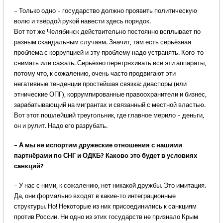
– Только одно – государство должно проявить политическую
волю и твёрдой рукой навести здесь порядок.
Вот тот же Челябинск действительно постоянно всплывает по
разным скандальным случаям. Значит, там есть серьёзная
проблема с коррупцией и эту проблему надо устранять. Кого-то
снимать или сажать. Серьёзно перетряхивать все эти аппараты,
потому что, к сожалению, очень часто продвигают эти
негативные тенденции простейшая связка: диаспоры (или
этнические ОПГ), коррумпированные правоохранители и бизнес,
зарабатывающий на мигрантах и связанный с местной властью.
Вот этот пошлейший треугольник, где главное мерило – деньги,
он и рулит. Надо его разрубать.
– А мы не испортим дружеские отношения с нашими
партнёрами по СНГ и ОДКБ? Каково это будет в условиях
санкций?
– У нас с ними, к сожалению, нет никакой дружбы. Это имитация.
Да, они формально входят в какие-то интеграционные
структуры. Но! Некоторые из них присоединились к санкциям
против России. Ни одно из этих государств не признало Крым