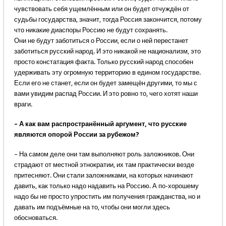
чувствовать себя ущемлённым или он будет отчуждён от
судьбы государства, значит, тогда Россия закончится, потому
что никакие диаспоры Россию не будут сохранять.
Они не будут заботиться о России, если о ней перестанет
заботиться русский народ. И это никакой не национализм, это
просто констатация факта. Только русский народ способен
удерживать эту огромную территорию в едином государстве.
Если его не станет, если он будет замещён другими, то мы с
вами увидим распад России. И это ровно то, чего хотят наши
враги.
– А как вам распространённый аргумент, что русские
являются опорой России за рубежом?
– На самом деле они там выполняют роль заложников. Они
страдают от местной этнократии, их там практически везде
притесняют. Они стали заложниками, на которых начинают
давить, как только надо надавить на Россию. А по-хорошему
надо бы не просто упростить им получения гражданства, но и
давать им подъёмные на то, чтобы они могли здесь
обосноваться.