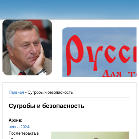
Вы здесь
Главная
» Сугробы и безопасность
Сугробы и безопасность
Архив:
весна 2024
После теракта в