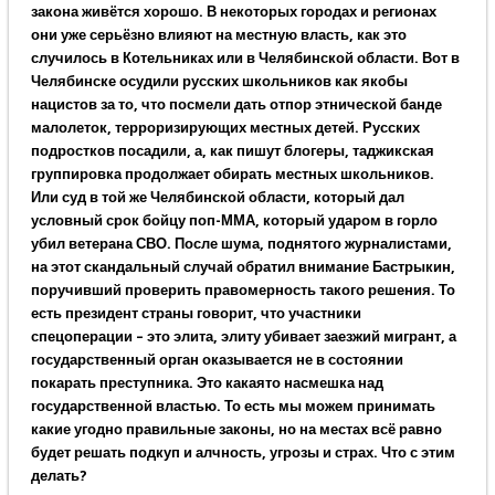
закона живётся хорошо. В некоторых городах и регионах
они уже серьёзно влияют на местную власть, как это
случилось в Котельниках или в Челябинской области. Вот в
Челябинске осудили русских школьников как якобы
нацистов за то, что посмели дать отпор этнической банде
малолеток, терроризирующих местных детей. Русских
подростков посадили, а, как пишут блогеры, таджикская
группировка продолжает обирать местных школьников.
Или суд в той же Челябинской области, который дал
условный срок бойцу поп-ММА, который ударом в горло
убил ветерана СВО. После шума, поднятого журналистами,
на этот скандальный случай обратил внимание Бастрыкин,
поручивший проверить правомерность такого решения. То
есть президент страны говорит, что участники
спецоперации – это элита, элиту убивает заезжий мигрант, а
государственный орган оказывается не в состоянии
покарать преступника. Это какаято насмешка над
государственной властью. То есть мы можем принимать
какие угодно правильные законы, но на местах всё равно
будет решать подкуп и алчность, угрозы и страх. Что с этим
делать?