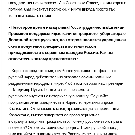
государственная иерархия. А в Советском Союзе, как мы хорошо
помним, был институт прописки. И никто никуда просто так
толпами поехать не мог.
– Некоторое время назад глава Россотрудничества Евгений
Примаков поддержал идею калининградского губернатора о
Дорожной карте русского, по которой вводится упрощённая
схема получения гражданства по этнической
принадлежности к коренным народам России. Как вы
относитесь к такому предложению?
– Хорошее предложение, тем более учитывая тот факт, что
русский народ действительно оказался самым большим
разделённым народом в мире. И об этом говорил наш президент
– Владимир Путин. Если это так – позвольте
русским вернуться на историческую родину. Слушайте,
программы репатриации есть в Израиле, Германии и даже
Казахстане. Этнические казахи, проживающие за пределами
Казахстана, имеют приоритетное право вернуться
в страну и получить гражданство. Почему русские этого права
не имеют? Это их историческая родина. Если русский народ,
являющийся становым хребтом России, будет так или иначе