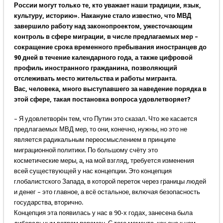
России могут только те, кто уважает наши традиции, язык,
культуру, историю». Накануне стало известно, что МВД
завершило работу над законопроектом, ужесточающим
контроль в сфере миграции, в числе предлагаемых мер –
сокращение срока временного пребывания иностранцев до
90 дней в течение календарного года, а также цифровой
профиль иностранного гражданина, позволяющий
отслеживать место жительства и работы мигранта.
Вас, человека, много выступавшего за наведение порядка в
этой сфере, такая постановка вопроса удовлетворяет?
– Я удовлетворён тем, что Путин это сказал. Что же касается
предлагаемых МВД мер, то они, конечно, нужны, но это не
является радикальным переосмыслением в принципе
миграционной политики. По большому счёту это
косметические меры, а, на мой взгляд, требуется изменения
всей существующей у нас концепции. Это концепция
глобалистского Запада, в которой переток через границы людей
и денег – это главное, а всё остальное, включая безопасность
государства, вторично.
Концепция эта появилась у нас в 90-х годах, занесена была