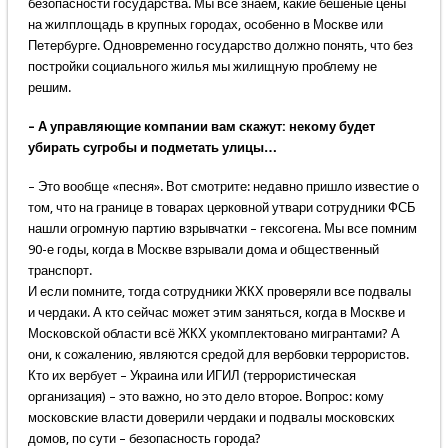
безопасности государства. Мы все знаем, какие бешеные цены
на жилплощадь в крупных городах, особенно в Москве или
Петербурге. Одновременно государство должно понять, что без
постройки социального жилья мы жилищную проблему не
решим.
– А управляющие компании вам скажут: некому будет
убирать сугробы и подметать улицы…
– Это вообще «песня». Вот смотрите: недавно пришло известие о
том, что на границе в товарах церковной утвари сотрудники ФСБ
нашли огромную партию взрывчатки – гексогена. Мы все помним
90-е годы, когда в Москве взрывали дома и общественный
транспорт.
И если помните, тогда сотрудники ЖКХ проверяли все подвалы
и чердаки. А кто сейчас может этим заняться, когда в Москве и
Московской области всё ЖКХ укомплектовано мигрантами? А
они, к сожалению, являются средой для вербовки террористов.
Кто их вербует – Украина или ИГИЛ (террористическая
организация) – это важно, но это дело второе. Вопрос: кому
московские власти доверили чердаки и подвалы московских
домов, по сути – безопасность города?