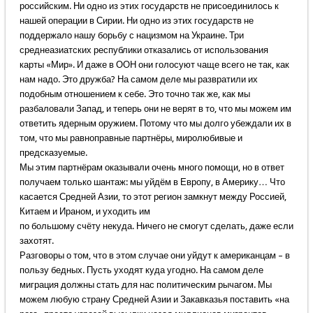
российским. Ни одно из этих государств не присоединилось к
нашей операции в Сирии. Ни одно из этих государств не
поддержало нашу борьбу с нацизмом на Украине. Три
среднеазиатских республики отказались от использования
карты «Мир». И даже в ООН они голосуют чаще всего не так, как
нам надо. Это дружба? На самом деле мы развратили их
подобным отношением к себе. Это точно так же, как мы
разбаловали Запад, и теперь они не верят в то, что мы можем им
ответить ядерным оружием. Потому что мы долго убеждали их в
том, что мы равноправные партнёры, миролюбивые и
предсказуемые.
Мы этим партнёрам оказывали очень много помощи, но в ответ
получаем только шантаж: мы уйдём в Европу, в Америку… Что
касается Средней Азии, то этот регион замкнут между Россией,
Китаем и Ираном, и уходить им
по большому счёту некуда. Ничего не смогут сделать, даже если
захотят.
Разговоры о том, что в этом случае они уйдут к американцам – в
пользу бедных. Пусть уходят куда угодно. На самом деле
миграция должны стать для нас политическим рычагом. Мы
можем любую страну Средней Азии и Закавказья поставить «на