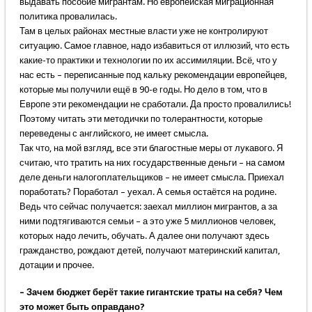
выдавать пособие мигрантам. Но европейская миграционная
политика провалилась.
Там в целых районах местные власти уже не контролируют
ситуацию. Самое главное, надо избавиться от иллюзий, что есть
какие-то практики и технологии по их ассимиляции. Всё, что у
нас есть – переписанные под кальку рекомендации европейцев,
которые мы получили ещё в 90-е годы. Но дело в том, что в
Европе эти рекомендации не сработали. Да просто провалились!
Поэтому читать эти методички по толерантности, которые
переведены с английского, не имеет смысла.
Так что, на мой взгляд, все эти благостные меры от лукавого. Я
считаю, что тратить на них государственные деньги – на самом
деле деньги налогоплательщиков – не имеет смысла. Приехал
поработать? Поработал – уехал. А семья остаётся на родине.
Ведь что сейчас получается: заехал миллион мигрантов, а за
ними подтягиваются семьи – а это уже 5 миллионов человек,
которых надо лечить, обучать. А далее они получают здесь
гражданство, рождают детей, получают материнский капитал,
дотации и прочее.
– Зачем бюджет берёт такие гигантские траты на себя? Чем
это может быть оправдано?