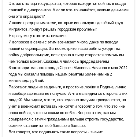
Это же столица государства, которое находится сейчас в осаде
санкций и диверсантов. А если что-то начнётся, какими деньгами
они это оправдают?
И какие предприниматели, которые используют дешёвый труд
мигрантов, придут решать городские проблемы?
Я сразу могу ответить: никакие.
И вопросов в связи с этим возникает много, даже по поводу
нашей спецоперации. Вы посмотрите: наши ребята уходят на
войну добровольцами, вся страна в тылу старается помочь им
чем только может. Скажем, я являюсь председателем
благотворительного фонда Сергея Михеева. Начиная с мая 2022
года мы оказали помощь нашим ребятам более чем на 2
миллиарда рублей.
Работают люди не за деньги, а просто из любви к Родине, лично
я вообще зарплаты не получаю. А что мы видим со стороны этих
людей? Мы видим, что те, кто недавно получил гражданство, на
учёт в военкомат вставать не хотят и говорят о том, что это «не
наша война», что они «сами по себе». Вопрос в том, как мы
собираемся с этими гражданами дальше строить государство,
если их становится всё больше и больше.
Вот говорят, что поднимать такие вопросы – значит