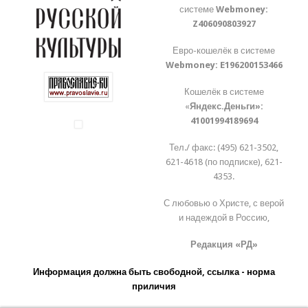
системе
Webmoney:
Z406090803927
Евро-кошелёк в системе
Webmoney:
E196200153466
Кошелёк в системе
«
Яндекс.Деньги»:
41001994189694
Тел./ факс: (495) 621-3502,
621-4618 (по подписке), 621-
4353.
С любовью о Христе, с верой
и надеждой в Россию,
Редакция «РД»
Информация должна быть свободной, ссылка - норма
приличия