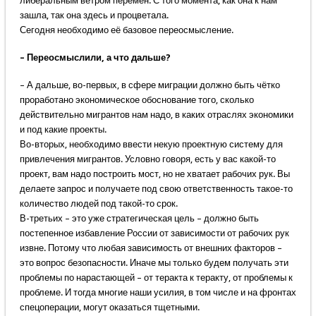
либеральным ветром перемен. С того момента, как она к нам
зашла, так она здесь и процветала.
Сегодня необходимо её базовое переосмысление.
– Переосмыслили, а что дальше?
– А дальше, во-первых, в сфере миграции должно быть чётко
проработано экономическое обоснование того, сколько
действительно мигрантов нам надо, в каких отраслях экономики
и под какие проекты.
Во-вторых, необходимо ввести некую проектную систему для
привлечения мигрантов. Условно говоря, есть у вас какой-то
проект, вам надо построить мост, но не хватает рабочих рук. Вы
делаете запрос и получаете под свою ответственность такое-то
количество людей под такой-то срок.
В-третьих – это уже стратегическая цель – должно быть
постепенное избавление России от зависимости от рабочих рук
извне. Потому что любая зависимость от внешних факторов –
это вопрос безопасности. Иначе мы только будем получать эти
проблемы по нарастающей – от теракта к теракту, от проблемы к
проблеме. И тогда многие наши усилия, в том числе и на фронтах
спецоперации, могут оказаться тщетными.