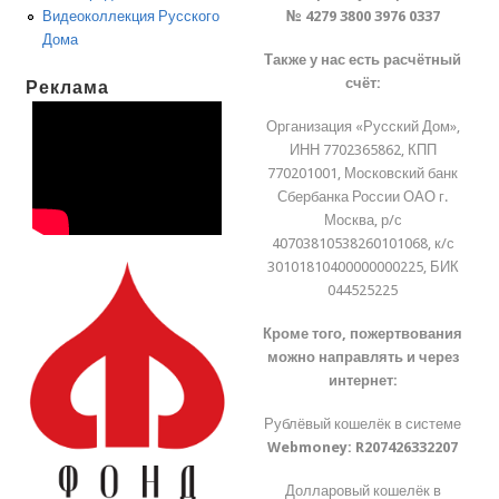
№ 4279 3800 3976 0337
Видеоколлекция Русского
Дома
Также у нас есть расчётный
счёт:
Реклама
Организация «Русский Дом»,
ИНН 7702365862, КПП
770201001, Московский банк
Сбербанка России ОАО г.
Москва, р/с
40703810538260101068, к/с
30101810400000000225, БИК
044525225
Кроме того, пожертвования
можно направлять и через
интернет:
Рублёвый кошелёк в системе
Webmoney:
R207426332207
Долларовый кошелёк в