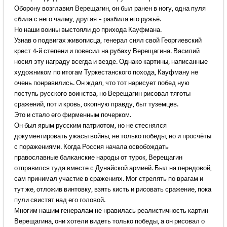
Оборону возглавил Верещагин, он был ранен в ногу, одна пуля
сбила с него чалму, другая – разбила его ружьё.
Но наши воины выстояли до прихода Кауфмана.
Узнав о подвигах живописца, генерал снял свой Георгиевский
крест 4-й степени и повесил на рубаху Верещагина. Василий
носил эту награду всегда и везде. Однако картины, написанные
художником по итогам Туркестанского похода, Кауфману не
очень понравились. Он ждал, что тот нарисует побед ную
поступь русского воинства, но Верещагин рисовал тяготы
сражений, пот и кровь, окопную правду, быт туземцев.
Это и стало его фирменным почерком.
Он был ярым русским патриотом, но не стеснялся
документировать ужасы войны, не только победы, но и просчёты
с поражениями. Когда Россия начала освобождать
православные балканские народы от турок, Верещагин
отправился туда вместе с Дунайской армией. Был на передовой,
сам принимал участие в сражениях. Мог стрелять по врагам и
тут же, отложив винтовку, взять кисть и рисовать сражение, пока
пули свистят над его головой.
Многим нашим генералам не нравилась реалистичность картин
Верещагина, они хотели видеть только победы, а он рисовал о