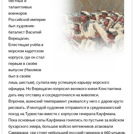
честных и
талантливых
военкоров
Российской империи
был художник-
баталист Василий
Верещагин.
Блестящая учёба в
морском кадетском
корпусе, где он стал
первым в своём
выпуске (Нахимов
был в своём
лишь шестым), сулила ему успешную карьеру морского
офицера. Но Верещагин попросил великого князя Константина
дать ему отставку и сосредоточился на живописи.
Впрочем, воинский темперамент уживался у него с даром круто
рисовать. И молодой художник отправился в среднеазиатский
поход на Туркестан вместе с корпусом генерала Кауфмана.
Пока основные силы Кауфмана гонялись по пустыне за войском
бухарского эмира, большое войско мятежников атаковали
Самарканд, где стоял небольшой русский гарнизон в 660 штыков.