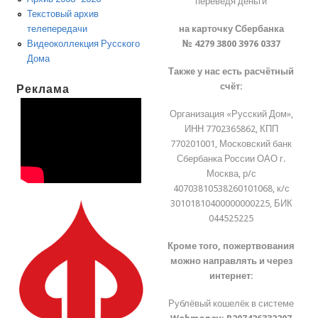
переведя деньги
Текстовый архив
на карточку Сбербанка
телепередачи
№ 4279 3800 3976 0337
Видеоколлекция Русского
Дома
Также у нас есть расчётный
счёт:
Реклама
Организация «Русский Дом»,
ИНН 7702365862, КПП
770201001, Московский банк
Сбербанка России ОАО г.
Москва, р/с
40703810538260101068, к/с
30101810400000000225, БИК
044525225
Кроме того, пожертвования
можно направлять и через
интернет:
Рублёвый кошелёк в системе