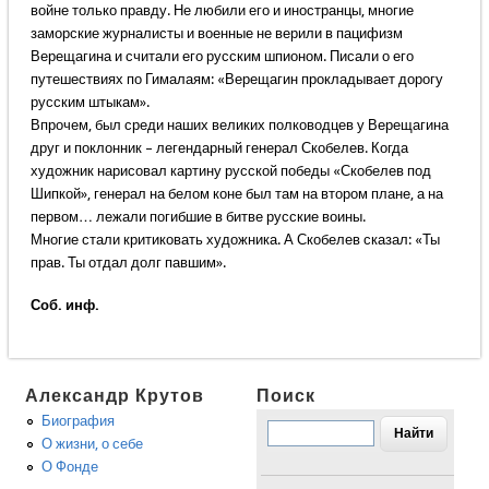
войне только правду. Не любили его и иностранцы, многие
заморские журналисты и военные не верили в пацифизм
Верещагина и считали его русским шпионом. Писали о его
путешествиях по Гималаям: «Верещагин прокладывает дорогу
русским штыкам».
Впрочем, был среди наших великих полководцев у Верещагина
друг и поклонник – легендарный генерал Скобелев. Когда
художник нарисовал картину русской победы «Скобелев под
Шипкой», генерал на белом коне был там на втором плане, а на
первом… лежали погибшие в битве русские воины.
Многие стали критиковать художника. А Скобелев сказал: «Ты
прав. Ты отдал долг павшим».
Соб. инф.
Александр Крутов
Поиск
Биография
О жизни, о себе
О Фонде