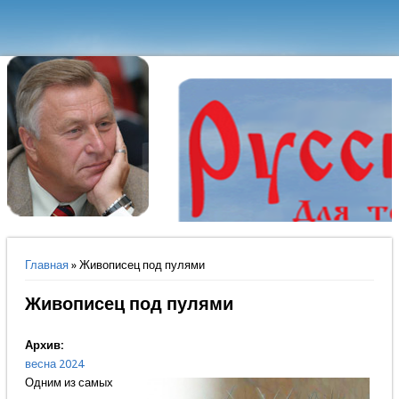
Вы здесь
Главная
» Живописец под пулями
Живописец под пулями
Архив:
весна 2024
Одним из самых