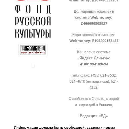
Webmoney:
R207426332207
Долларовый кошелёк в
системе
Webmoney:
Z406090803927
Евро-кошелёк в системе
Webmoney:
E196200153466
Кошелёк в системе
«
Яндекс.Деньги»:
41001994189694
Тел./ факс: (495) 621-3502,
621-4618 (по подписке), 621-
4353.
С любовью о Христе, с верой
и надеждой в Россию,
Редакция «РД»
Информация должна быть свободной, ссылка - норма