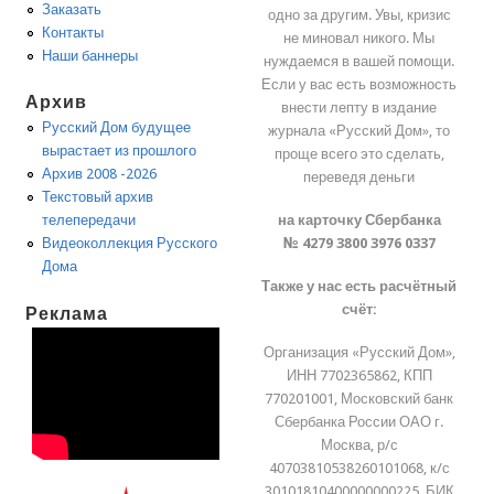
Заказать
одно за другим. Увы, кризис
Контакты
не миновал никого. Мы
Наши баннеры
нуждаемся в вашей помощи.
Если у вас есть возможность
Архив
внести лепту в издание
Русский Дом будущее
журнала «Русский Дом», то
вырастает из прошлого
проще всего это сделать,
Архив 2008 -2026
переведя деньги
Текстовый архив
на карточку Сбербанка
телепередачи
№ 4279 3800 3976 0337
Видеоколлекция Русского
Дома
Также у нас есть расчётный
счёт:
Реклама
Организация «Русский Дом»,
ИНН 7702365862, КПП
770201001, Московский банк
Сбербанка России ОАО г.
Москва, р/с
40703810538260101068, к/с
30101810400000000225, БИК