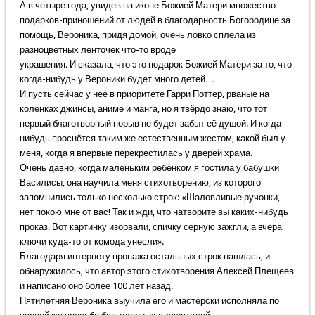
А в четыре года, увидев на иконе Божией Матери множество
подарков-приношений от людей в благодарность Богородице за
помощь, Вероника, придя домой, очень ловко сплела из
разноцветных ленточек что-то вроде
украшения. И сказала, что это подарок Божией Матери за то, что
когда-нибудь у Вероники будет много детей…
И пусть сейчас у неё в приоритете Гарри Поттер, рваные на
коленках джинсы, аниме и манга, но я твёрдо знаю, что тот
первый благотворный порыв не будет забыт её душой. И когда-
нибудь проснётся таким же естественным жестом, какой был у
меня, когда я впервые перекрестилась у дверей храма.
Очень давно, когда маленьким ребёнком я гостила у бабушки
Василисы, она научила меня стихотворению, из которого
запомнились только несколько строк: «Шаловливые ручонки,
нет покою мне от вас! Так и жди, что натворите вы каких-нибудь
проказ. Вот картинку изорвали, спичку серную зажгли, а вчера
ключи куда-то от комода унесли».
Благодаря интернету пропажа остальных строк нашлась, и
обнаружилось, что автор этого стихотворения Алексей Плещеев
и написано оно более 100 лет назад.
Пятилетняя Вероника выучила его и мастерски исполняла по