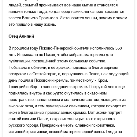
людей, событий пронизывают всё наше бытие и становятся
явными только тогда, когда перед нами слегка приоткрывается
завеса Божьего Промысла. И становится ясным, почему и зачем
это пришло в нашу жизнь.
Отец Алипий
В прошлом году Псково-Печерской обители исполнилось 550
лет. Я приехала во Псков, чтобы собрать материалы для
публикации, посвящённой этому большому событию.
Побывала в обители, в её храмах, подышала благотворным
воздухом на Святой горке, а, вернувшись в Псков, на следующий
день пошла в Псковский кремль, по-местному – Кром.
Троицкий собор – главное здание в кремле. По крутой лестнице
поднялась внутрь и как будто очутилась в сказочном
пространстве, наполненном и солнечным светом, льющимся из
высоких окон, и тем лучезарным свечением, которое исходит от
икон в благодатных православных храмах. Вот икона-портрет
святой княгини Ольги, покровительницы этого старинного
русского города. Прекрасные черты славной псковитянки,
истинной христианки, нежной матери и верной жены. Глядя на