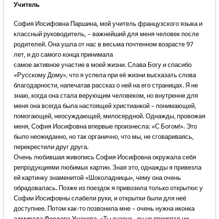
Учитель
София Иосифовна Паршина, мой учитель французского языка и
классный руководитель, – важнейший для меня человек после
родителей. Она ушла от нас в весьма почтенном возрасте 97
лет, и до самого конца принимала
самое активное участие в моей жизни. Слава Богу и спасибо
«Русскому Дому», что я успела при её жизни высказать слова
благодарности, напечатав рассказ о ней на его страницах. Я не
знаю, когда она стала верующим человеком, но внутренне для
меня она всегда была настоящей христианкой – понимающей,
помогающей, неосуждающей, милосердной. Однажды, провожая
меня, София Иосифовна впервые произнесла: «С Богом!». Это
было неожиданно, но так органично, что мы, не сговариваясь,
перекрестили друг друга.
Очень любившая живопись София Иосифовна окружала себя
репродукциями любимых картин. Зная это, однажды я привезла
ей картинку знаменитой «Шоколадницы», чему она очень
обрадовалась. Позже из поездок я привозила только открытки: у
Софии Иосифовны слабели руки, и открытки были для неё
доступнее. Потом как-то позвонила мне – очень нужна иконка
адмирала Феодора Ушакова. «Ты знаешь, он не проиграл ни