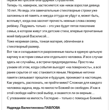
первой же просьбе благодарных слушателей.
Теперь-то, наверное, застесняется: как-никак взрослая девица
10 лет. Но ведь эти замечательные стихотворные строки уже
заложены в её память и никуда оттуда не уйдут и, может быть,
всплывут, когда она захочет прочесть нежные слова своему
ребёнку. Подумать только – это уже будет пятое поколение
семьи, в котором живут эти детские стихи, впервые прочитанные
моей бабушкой Василисой…
Тоже незримая связь, тонкая материя, облечённая в
стихотворный размер.
Вот так и складываются разрозненные пазлы в единую цельную
картину в истории семьи или отдельного человека. И все случаи
здесь не случайны, а встречи предопределены. Просто мы
узнаем об этом, когда события выходят «на поверхность», а всё
ранее скрытое от нас становится явным. Незримые ниточки
памяти связывают прошлое и будущее, проникают в настоящее.
Как увидеть, распознать, не пройти мимо? Сложная для каждого
человека задача, ведь по милости Божией он свободен. И как в
этой свободе найти свой выбор, и окажется ли он верным…
С упованием на милость Господню – только с помощью Божией.
Надежда Валентиновна ПАВЛОВА