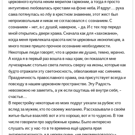
церковного купола неким мерилом гармонии, а тогда я просто
интуитивно любовалась крестами на фоне неба. И вдруг… рука
сама потянулась ко лбу в крестном знамении, этот жест был
непроизвольным и никак не согласовался с сознанием. С
сознанием – нет, а с душой, наверное, – да. И с тех пор передо
мной открылись двери храма. Сначала как для «захожанки»,
когда меня привлекала красота кисти церковных иконописцев, а
много позже пришло прочное осознание необходимости.
Некоторые люди говорят, что в церкви им душно, темно, мрачно.
А когда я в первый раз вошла в наш храм, он показался мне
лучезарным: столько света лилось сверху на иконы, которые как
будто отражали эту светоносность, обволакивая нас сиянием.
Праздничность православного храма, она присутствует всегда и
повсюду в нашем церковном пространстве. Эту Радость
невозможно не заметить, а уж если ощутишь её внутри себя, –
счастье…
В перестройку некоторые из моих подруг уехали за рубеж: кто
вслед за мужем, кто по своему желанию. Рассказывали о своём
житье-бытье взахлёб: вот и это хорошо, вот и то чудесно. В том
числе говорили про зарубежные храмы. Было интересно
слушать их: у нас-то в те времена ещё царила ярая
антирелигиозность и в церкви очень «не рекомендовалось»