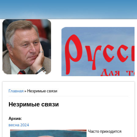
Вы здесь
Главная
» Незримые связи
Незримые связи
Архив:
весна 2024
Часто приходится