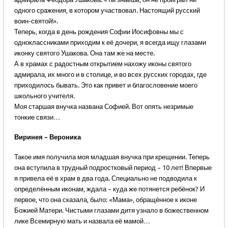
одного сражения, в котором участвовал. Настоящий русский
воин-святой!».
Теперь, когда в день рождения Софии Иосифовны мы с
одноклассниками приходим к её дочери, я всегда ищу глазами
иконку святого Ушакова. Она там же на месте.
А в храмах с радостным открытием нахожу иконы святого
адмирала, их много и в столице, и во всех русских городах, где
приходилось бывать. Это как привет и благословение моего
школьного учителя.
Моя старшая внучка названа Софией. Вот опять незримые
тонкие связи…
Виринея – Вероника
Такое имя получила моя младшая внучка при крещении. Теперь
она вступила в трудный подростковый период – 10 лет! Впервые
я привела её в храм в два года. Специально не подводила к
определённым иконам, ждала – куда же потянется ребёнок? И
первое, что она сказала, было: «Мама», обращённое к иконе
Божией Матери. Чистыми глазами дитя узнало в божественном
лике Всемирную мать и назвала её мамой…