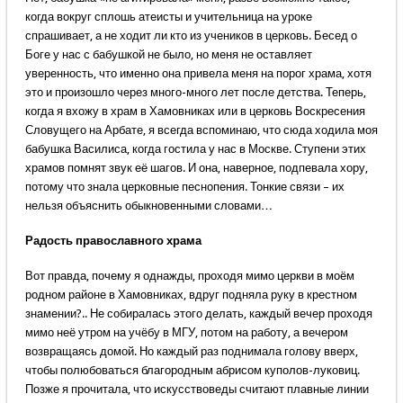
когда вокруг сплошь атеисты и учительница на уроке
спрашивает, а не ходит ли кто из учеников в церковь. Бесед о
Боге у нас с бабушкой не было, но меня не оставляет
уверенность, что именно она привела меня на порог храма, хотя
это и произошло через много-много лет после детства. Теперь,
когда я вхожу в храм в Хамовниках или в церковь Воскресения
Словущего на Арбате, я всегда вспоминаю, что сюда ходила моя
бабушка Василиса, когда гостила у нас в Москве. Ступени этих
храмов помнят звук её шагов. И она, наверное, подпевала хору,
потому что знала церковные песнопения. Тонкие связи – их
нельзя объяснить обыкновенными словами…
Радость православного храма
Вот правда, почему я однажды, проходя мимо церкви в моём
родном районе в Хамовниках, вдруг подняла руку в крестном
знамении?.. Не собиралась этого делать, каждый вечер проходя
мимо неё утром на учёбу в МГУ, потом на работу, а вечером
возвращаясь домой. Но каждый раз поднимала голову вверх,
чтобы полюбоваться благородным абрисом куполов-луковиц.
Позже я прочитала, что искусствоведы считают плавные линии