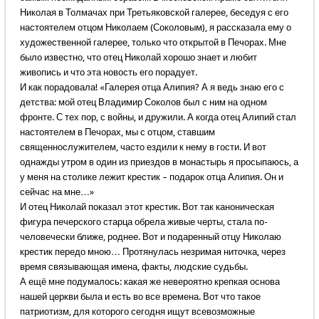
Николая в Толмачах при Третьяковской галерее, беседуя с его
настоятелем отцом Николаем (Соколовым), я рассказала ему о
художественной галерее, только что открытой в Печорах. Мне
было известно, что отец Николай хорошо знает и любит
живопись и что эта новость его порадует.
И как порадовала! «Галерея отца Алипия? А я ведь знаю его с
детства: мой отец Владимир Соколов был с ним на одном
фронте. С тех пор, с войны, и дружили. А когда отец Алипий стал
настоятелем в Печорах, мы с отцом, ставшим
священнослужителем, часто ездили к нему в гости. И вот
однажды утром в один из приездов в монастырь я просыпаюсь, а
у меня на столике лежит крестик – подарок отца Алипия. Он и
сейчас на мне…»
И отец Николай показал этот крестик. Вот так каноническая
фигура печерского старца обрела живые черты, стала по-
человечески ближе, роднее. Вот и подаренный отцу Николаю
крестик передо мною… Протянулась незримая ниточка, через
время связывающая имена, факты, людские судьбы.
А ещё мне подумалось: какая же невероятно крепкая основа
нашей церкви была и есть во все времена. Вот что такое
патриотизм, для которого сегодня ищут всевозможные