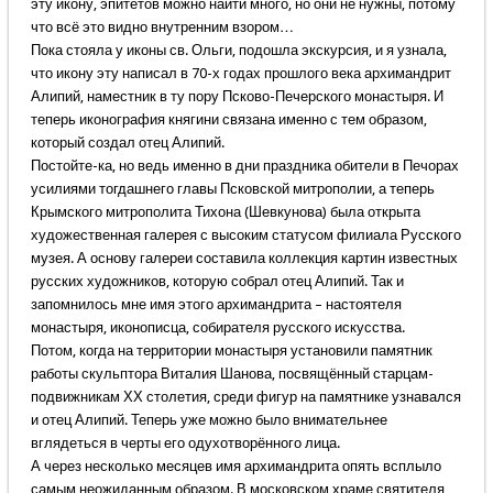
эту икону, эпитетов можно найти много, но они не нужны, потому
что всё это видно внутренним взором…
Пока стояла у иконы св. Ольги, подошла экскурсия, и я узнала,
что икону эту написал в 70-х годах прошлого века архимандрит
Алипий, наместник в ту пору Псково-Печерского монастыря. И
теперь иконография княгини связана именно с тем образом,
который создал отец Алипий.
Постойте-ка, но ведь именно в дни праздника обители в Печорах
усилиями тогдашнего главы Псковской митрополии, а теперь
Крымского митрополита Тихона (Шевкунова) была открыта
художественная галерея с высоким статусом филиала Русского
музея. А основу галереи составила коллекция картин известных
русских художников, которую собрал отец Алипий. Так и
запомнилось мне имя этого архимандрита – настоятеля
монастыря, иконописца, собирателя русского искусства.
Потом, когда на территории монастыря установили памятник
работы скульптора Виталия Шанова, посвящённый старцам-
подвижникам ХХ столетия, среди фигур на памятнике узнавался
и отец Алипий. Теперь уже можно было внимательнее
вглядеться в черты его одухотворённого лица.
А через несколько месяцев имя архимандрита опять всплыло
самым неожиданным образом. В московском храме святителя