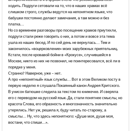
ходить. Подруги сетовали на то, что в наших храмах всё
слишком строго, службы ведутся на непонятном языке, что
бабушки постоянно делают замечания, а там можно и без
платка…
Но со временем разговоры про посещение храмов приутихли,
подруги стали реже говорить о них, а потом и вовсе эта тема
ушла из наших бесед. И по сей день не вернулась… Тем и
закончилось «воцерковление» моих зарубежных приятельниц.
Кстати, после кровавой бойни в «Крокусе», случившейся в
Москве, никто из них не позвонил, не поинтересовался, всё ли в
порядке у меня.
Странно? Наверное, уже – нет.
А про «непонятный» язык службы… Вот в этом Великом посту в
первую неделю я слушала Покаянный канон Андрея Критского.
В унисон батюшке следила за текстом по книжечке. И сверяла
его с переводом на русский язык. Да, стали понятнее смыслы, но
красота Слова, его образность и многозначность значительно
утерялись. Нет уж, решила я, буду читать по-старому, а
смыслы… Ну, что здесь непонятного: «Душе моя, душе моя,
востани, что спиши…».