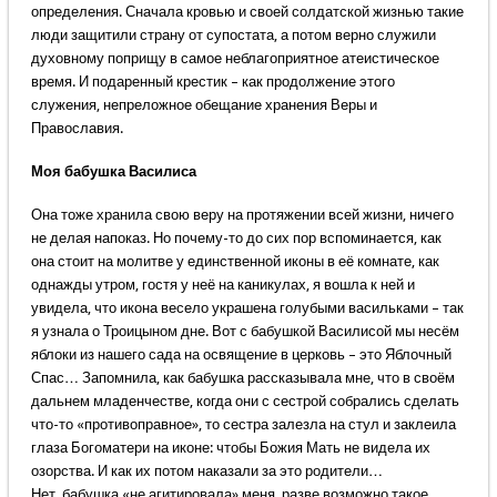
определения. Сначала кровью и своей солдатской жизнью такие
люди защитили страну от супостата, а потом верно служили
духовному поприщу в самое неблагоприятное атеистическое
время. И подаренный крестик – как продолжение этого
служения, непреложное обещание хранения Веры и
Православия.
Моя бабушка Василиса
Она тоже хранила свою веру на протяжении всей жизни, ничего
не делая напоказ. Но почему-то до сих пор вспоминается, как
она стоит на молитве у единственной иконы в её комнате, как
однажды утром, гостя у неё на каникулах, я вошла к ней и
увидела, что икона весело украшена голубыми васильками – так
я узнала о Троицыном дне. Вот с бабушкой Василисой мы несём
яблоки из нашего сада на освящение в церковь – это Яблочный
Спас… Запомнила, как бабушка рассказывала мне, что в своём
дальнем младенчестве, когда они с сестрой собрались сделать
что-то «противоправное», то сестра залезла на стул и заклеила
глаза Богоматери на иконе: чтобы Божия Мать не видела их
озорства. И как их потом наказали за это родители…
Нет, бабушка «не агитировала» меня, разве возможно такое,