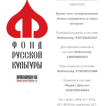
044525225
Кроме того, пожертвования
можно направлять и через
интернет:
Рублёвый кошелёк в системе
Webmoney:
R207426332207
Долларовый кошелёк в
системе
Webmoney:
Z406090803927
Евро-кошелёк в системе
Webmoney:
E196200153466
Кошелёк в системе
«
Яндекс.Деньги»:
41001994189694
Тел./ факс: (495) 621-3502,
621-4618 (по подписке), 621-