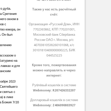
о дуба.
Также у нас есть расчётный
ка Сретения
счёт:
него окном в
ов с
Организация «Русский Дом», ИНН
тво юмора, он
7702365862, КПП 770201001,
ы. Он был
Московский банк Сбербанка
России ОАО г. Москва, р/с
лавлению
40703810538260101068, к/с
30101810400000000225, БИК
ассказом о
044525225
Батурино на
Кроме того, пожертвования
 лавках и для
можно направлять и через
ганским
интернет:
кабре 2023
Рублёвый кошелёк в системе
 Святейшего
Webmoney:
R207426332207
и святых с
а) в лике
Долларовый кошелёк в системе
а Божия 7/20
Webmoney:
Z406090803927