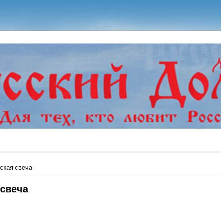
ь
ская свеча
 свеча