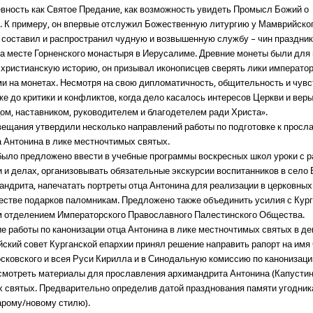
вность как Святое Предание, как возможность увидеть Промысл Божий о
. К примеру, он впервые отслужил Божественную литургию у Мамврийског
 составил и распространил чудную и возвышенную службу – чин праздни
а месте Горненского монастыря в Иерусалиме. Древние монеты были для 
 христианскую историю, он призывал иконописцев сверять лики император
и на монетах. Несмотря на свою дипломатичность, общительность и чувс
е до критики и конфликтов, когда дело касалось интересов Церкви и вер
ом, наставником, руководителем и благодетелем ради Христа».
вещания утвердили несколько направлений работы по подготовке к прос
 Антонина в лике местночтимых святых.
 было предложено ввести в учебные программы воскресных школ уроки с р
и и делах, организовывать обязательные экскурсии воспитанников в село 
андрита, напечатать портреты отца Антонина для реализации в церковных
честве подарков паломникам. Предложено также объединить усилия с Кур
 отделением Императорского Православного Палестинского Общества.
е работы по канонизации отца Антонина в лике местночтимых святых в де
йский совет Курганской епархии принял решение направить рапорт на имя
сковского и всея Руси Кирилла и в Синодальную комиссию по канонизаци
смотреть материалы для прославления архимандрита Антонина (Капустин
 святых. Предварительно определив датой празднования памяти угодник
тарому/новому стилю).