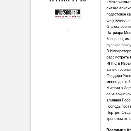
«Материалы п
сказал еписко
подготовке к
Он уточнил, 
благословени
Патриарх Мос
безценны, им
русское прису
В Императорс
рассмотреть 
ИППО в Изра
заявил осень
Феодора Ушак
менее достой
Миссии в Иер
себя воинско
влияния Росс
Господь пост
Портрет Отца
трепетом отн
Владимир А