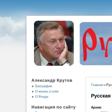
Александр Крутов
Вы здес
Главная
» Рус
Биография
О жизни, о себе
Русская
О Фонде
Навигация по сайту
Архив: