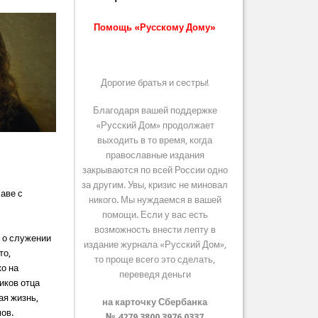
Помощь «Русскому Дому»
Дорогие братья и сестры!
Благодаря вашей поддержке
«Русский Дом» продолжает
выходить в то время, когда
православные издания
л
закрываются по всей России одно
за другим. Увы, кризис не миновал
лаве с
никого. Мы нуждаемся в вашей
и
помощи. Если у вас есть
возможность внести лепту в
 о служении
издание журнала «Русский Дом»,
то,
то проще всего это сделать,
ко на
переведя деньги
иков отца
ая жизнь,
на карточку Сбербанка
ов.
№ 4279 3800 3976 0337