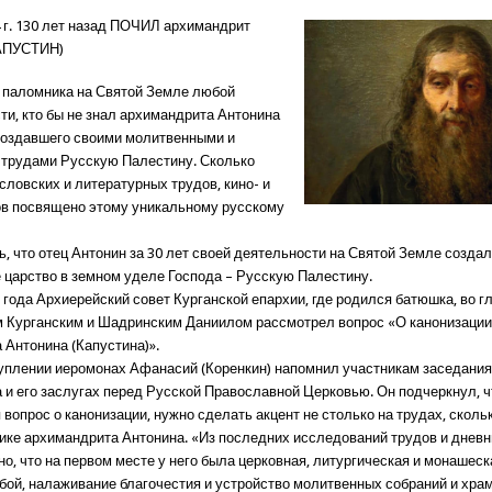
4 г. 130 лет назад ПОЧИЛ архимандрит
АПУСТИН)
о паломника на Святой Земле любой
ти, кто бы не знал архимандрита Антонина
 создавшего своими молитвенными и
трудами Русскую Палестину. Сколько
словских и литературных трудов, кино- и
в посвящено этому уникальному русскому
, что отец Антонин за 30 лет своей деятельности на Святой Земле созда
 царство в земном уделе Господа – Русскую Палестину.
 года Архиерейский совет Курганской епархии, где родился батюшка, во г
 Курганским и Шадринским Даниилом рассмотрел вопрос «О канонизаци
 Антонина (Капустина)».
уплении иеромонах Афанасий (Коренкин) напомнил участникам заседания
 и его заслугах перед Русской Православной Церковью. Он подчеркнул, ч
вопрос о канонизации, нужно сделать акцент не столько на трудах, сколь
ике архимандрита Антонина. «Из последних исследований трудов и дневн
о, что на первом месте у него была церковная, литургическая и монашеск
обой, налаживание благочестия и устройство молитвенных собраний и храм