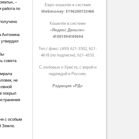
риалы», –
Евро-кошелёк в системе
и работа по
Webmoney:
E196200153466
 получено
Кошелёк в системе
«
Яндекс.Деньги»:
а Антонина
41001994189694
ь утвердил
Тел./ факс: (495) 621-3502, 621-
бы
4618 (по подписке), 621-4353.
ль совета
С любовью о Христе, с верой и
мирала
надеждой в Россию,
ловек, не
Редакция «РД»
ховной
не покрыл
ространения
не с особым
й Земле.