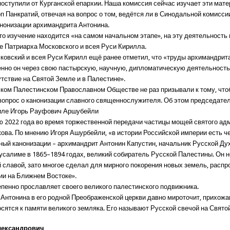
оступили от Курганской епархии. Наша комиссия сейчас изучает эти мате
п Панкратий, отвечая на вопрос о том, ведётся ли в Синодальной комисси
анонизации архимандрита Антонина.
что изучение находится «на самом начальном этапе», на эту деятельность
е Патриарха Московского и всея Руси Кирилла.
ковский и всея Руси Кирилл ещё ранее отметил, что «труды архимандрит
енно он через свою пастырскую, научную, дипломатическую деятельност
тствие на Святой Земле и в Палестине».
ком Палестинском Православном Обществе не раз призывали к тому, что
вопрос о канонизации славного священнослужителя. Об этом председате
иле Игорь Рауфович Аршубейли
ю 2022 года во время торжественной передачи частицы мощей святого ад
ова. По мнению Игоря Ашурбейли, «в истории Российской империи есть че
ный канонизации – архимандрит Антонин Капустин, начальник Русской Ду
усалиме в 1865–1894 годах, великий собиратель Русской Палестины. Он 
й славой, зато многое сделал для мирного покорения новых земель, расп
ии на Ближнем Востоке».
епенно прославляет своего великого палестинского подвижника.
 Антонина в его родной Преображенской церкви давно мироточит, прихожа
осятся к памяти великого земляка. Его называют Русской свечой на Свято
лександрович