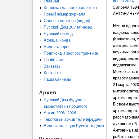
весна 2024
Главная
5 апреля 189
Колонка главного редактора
АНТОНИН (К
Новый номер журнала
Слово редактора (видео)
Нет ни одног
Русский Дом 20 лет назад
национальнос
Русский взгляд
(Капустина),
Афиша Фонда
деятельными 
Видеогалерея
научных, бого
Подписка и распространение
видеофильмо
Прайс лист
подвижнику!
Заказать
Можно сказать
Контакты
православное
Наши баннеры
21 марта 2020
митрополитом
Архив
архимандрита
Русский Дом будущее
В своём выст
вырастает из прошлого
архимандрита
Архив 2008 -2026
рассматривая 
Текстовый архив телепередачи
духовном обл
Видеоколлекция Русского Дома
Антонина видн
работа над с
Реклама