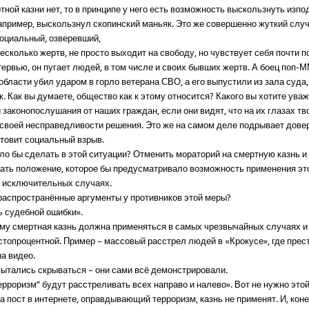
тной казни нет, то в принципе у него есть возможность выскользнуть изпо
например, выскользнул скопинский маньяк. Это же совершенно жуткий слу
оциальный, озверевший,
сколько жертв, не просто выходит на свободу, но чувствует себя почти 
тервью, он пугает людей, в том числе и своих бывших жертв. А боец поп-
бласти убил ударом в горло ветерана СВО, а его выпустили из зала суда,
. Как вы думаете, общество как к этому относится? Какого вы хотите уваж
 законопослушания от наших граждан, если они видят, что на их глазах тв
своей несправедливости решения. Это же на самом деле подрывает довер
отовит социальный взрыв.
ло бы сделать в этой ситуации? Отменить мораторий на смертную казнь и
ть положение, которое бы предусматривало возможность применения эт
 исключительных случаях.
распространённые аргументы у противников этой меры?
 судебной ошибки».
му смертная казнь должна применяться в самых чрезвычайных случаях и
стопроцентной. Пример – массовый расстрел людей в «Крокусе», где прес
а видео.
пытались скрываться – они сами всё демонстрировали.
ерроризм” будут расстреливать всех направо и налево». Вот не нужно этой
а пост в интернете, оправдывающий терроризм, казнь не применят. И, коне