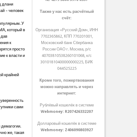
д длани
чай – человек
Также у нас есть расчётный
счёт:
популярным. У
ММА, который в
Организация «Русский Дом», ИНН
 дав
7702365862, КПП 770201001,
ения к
Московский банк Сбербанка
орятся просто
России ОАО г. Москва, р/с
ие к власти и
40703810538260101068, к/с
30101810400000000225, БИК
044525225
ой крайней
Кроме того, пожертвования
можно направлять и через
интернет:
 уверенность
Рублёвый кошелёк в системе
тупники сами
Webmoney:
R207426332207
Долларовый кошелёк в системе
 демагогии.
Webmoney:
Z406090803927
чно же, такая