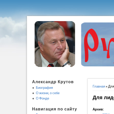
Александр Крутов
Вы здес
Главная
» Дл
Биография
О жизни, о себе
Для лид
О Фонде
Навигация по сайту
Архив: