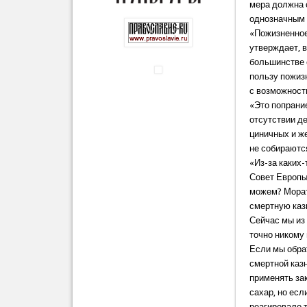
мера должна 
однозначным 
«Пожизненное 
утверждает, 
большинстве 
пользу пожиз
с возможност
«Это попрани
отсутствии де
циничных и же
не собираются
«Из-за каких-
Совет Европы,
можем? Мора
смертную каз
Сейчас мы из
точно никому
Если мы обра
смертной казн
применять зак
сахар, но есл
реагировало т