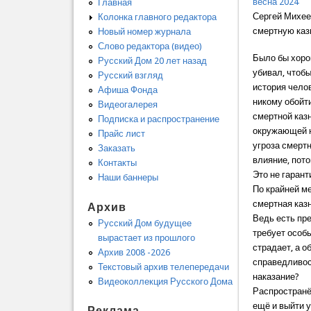
весна 2024
Главная
Сергей Михее
Колонка главного редактора
смертную каз
Новый номер журнала
Слово редактора (видео)
Было бы хорош
Русский Дом 20 лет назад
убивал, чтобы
Русский взгляд
история челов
Афиша Фонда
никому обойт
Видеогалерея
смертной казн
Подписка и распространение
окружающей на
Прайс лист
угроза смерт
Заказать
влияние, пото
Контакты
Это не гарант
Наши баннеры
По крайней м
смертная каз
Архив
Ведь есть пр
Русский Дом будущее
требует особы
вырастает из прошлого
страдает, а о
Архив 2008 -2026
справедливост
Текстовый архив телепередачи
наказание?
Видеоколлекция Русского Дома
Распространё
ещё и выйти 
Реклама