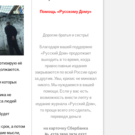
Помощь «Русскому Дому»
Дорогие братья и сестры!
Благодаря вашей поддержке
«Русский Дом» продолжает
выходить в то время, когда
лютизирую её
православные издания
одолжаются.
закрываются по всей России одно
за другим. Увы, кризис не миновал
и которых
никого. Мы нуждаемся в вашей
помощи. Если у вас есть
ика не
возможность внести лепту в
сса людей
издание журнала «Русский Дом»,
то проще всего это сделать,
будет
переведя деньги
срок, а потом
на карточку Сбербанка
ошие мысли,
№ 4279 3800 3976 0337