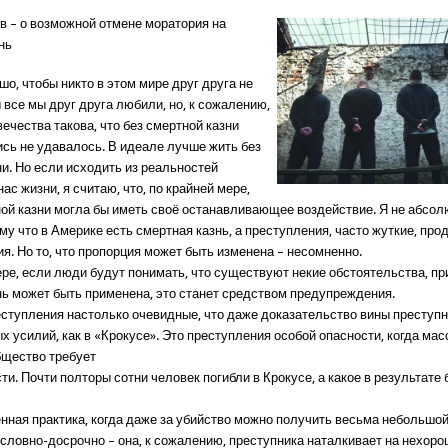
в – о возможной отмене моратория на
нь
о, чтобы никто в этом мире друг друга не
 все мы друг друга любили, но, к сожалению,
ечества такова, что без смертной казни
ись не удавалось. В идеале лучше жить без
и. Но если исходить из реальностей
с жизни, я считаю, что, по крайней мере,
ной казни могла бы иметь своё останавливающее воздействие. Я не абсо
му что в Америке есть смертная казнь, а преступления, часто жуткие, пр
ия. Но то, что пропорция может быть изменена – несомненно.
ере, если люди будут понимать, что существуют некие обстоятельства, пр
нь может быть применена, это станет средством предупреждения.
еступления настолько очевидные, что даже доказательство вины преступн
х усилий, как в «Крокусе». Это преступления особой опасности, когда ма
бщество требует
и. Почти полторы сотни человек погибли в Крокусе, а какое в результате 
нная практика, когда даже за убийство можно получить весьма небольшой 
условно-досрочно – она, к сожалению, преступника наталкивает на нехор