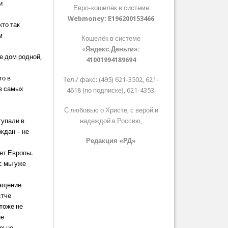
и
Евро-кошелёк в системе
Webmoney:
E196200153466
кто так
м
Кошелёк в системе
«
Яндекс.Деньги»:
е дом родной,
41001994189694
го в
Тел./ факс: (495) 621-3502, 621-
 в самых
4618 (по подписке), 621-4353.
С любовью о Христе, с верой и
тупали в
надеждой в Россию,
ждан – не
Редакция «РД»
ет Европы.
с мы уже
ращение
стче
 тоже не
не
ях не