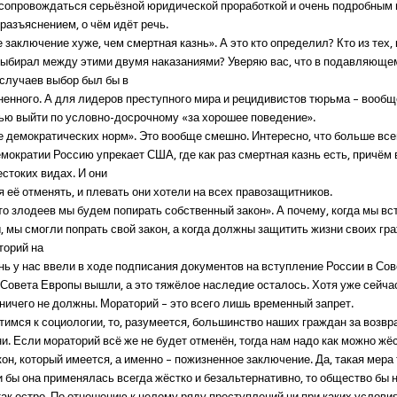
сопровождаться серьёзной юридической проработкой и очень подробным 
разъяснением, о чём идёт речь.
заключение хуже, чем смертная казнь». А это кто определил? Кто из тех, 
выбирал между этими двумя наказаниями? Уверяю вас, что в подавляюще
случаев выбор был бы в
ненного. А для лидеров преступного мира и рецидивистов тюрьма – вообщ
ью выйти по условно-досрочному «за хорошее поведение».
е демократических норм». Это вообще смешно. Интересно, что больше все
мократии Россию упрекает США, где как раз смертная казнь есть, причём
стоких видах. И они
 её отменять, и плевать они хотели на всех правозащитников.
то злодеев мы будем попирать собственный закон». А почему, когда мы вс
 мы смогли попрать свой закон, а когда должны защитить жизни своих гра
торий на
нь у нас ввели в ходе подписания документов на вступление России в Сов
 Совета Европы вышли, а это тяжёлое наследие осталось. Хотя уже сейча
 ничего не должны. Мораторий – это всего лишь временный запрет.
тимся к социологии, то, разумеется, большинство наших граждан за возв
и. Если мораторий всё же не будет отменён, тогда нам надо как можно жё
он, который имеется, а именно – пожизненное заключение. Да, такая мера
и бы она применялась всегда жёстко и безальтернативно, то общество бы 
ак остро. По отношению к целому ряду преступлений ни при каких услови