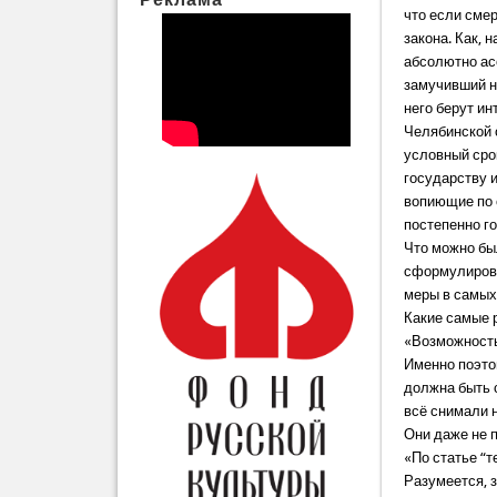
что если смер
закона. Как, 
абсолютно ас
замучивший не
него берут ин
Челябинской о
условный срок
государству и
вопиющие по 
постепенно г
Что можно бы
сформулирова
меры в самых
Какие самые 
«Возможность
Именно поэто
должна быть 
всё снимали н
Они даже не 
«По статье “т
Разумеется, з