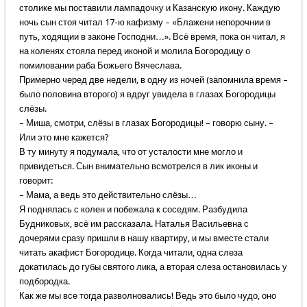
столике мы поставили лампадочку и Казанскую икону. Каждую
ночь сын стоя читал 17-ю кафизму – «Блажени непорочнии в
путь, ходящии в законе Господни…». Всё время, пока он читал, я
на коленях стояла перед иконой и молила Богородицу о
помиловании раба Божьего Вячеслава.
Примерно черед две недели, в одну из ночей (запомнила время –
было половина второго) я вдруг увидела в глазах Богородицы
слёзы.
– Миша, смотри, слёзы в глазах Богородицы! – говорю сыну. –
Или это мне кажется?
В ту минуту я подумала, что от усталости мне могло и
привидеться. Сын внимательно всмотрелся в лик иконы и
говорит:
– Мама, а ведь это действительно слёзы…
Я поднялась с колен и побежала к соседям. Разбудила
Будниковых, всё им рассказала. Наталья Васильевна с
дочерями сразу пришли в нашу квартиру, и мы вместе стали
читать акафист Богородице. Когда читали, одна слеза
докатилась до губы святого лика, а вторая слеза остановилась у
подбородка.
Как же мы все тогда разволновались! Ведь это было чудо, оно