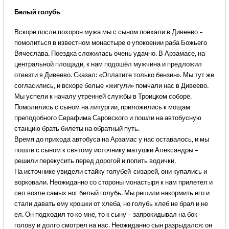
Белый голубь
Вскоре после похорон мужа мы с сыном поехали в Дивеево –
помолиться в известном монастыре о упокоении раба Божьего
Вячеслава. Поездка сложилась очень удачно. В Арзамасе, на
центральной площади, к нам подошёл мужчина и предложил
отвезти в Дивеево. Сказал: «Оплатите только бензин». Мы тут же
согласились, и вскоре белые «жигули» помчали нас в Дивеево.
Мы успели к началу утренней службы в Троицком соборе.
Помолились с сыном на литургии, приложились к мощам
преподобного Серафима Саровского и пошли на автобусную
станцию брать билеты на обратный путь.
Время до прихода автобуса на Арзамас у нас оставалось, и мы
пошли с сыном к святому источнику матушки Александры –
решили перекусить перед дорогой и попить водички.
На источнике увидели стайку голубей-сизарей, они купались и
ворковали. Неожиданно со стороны монастыря к нам прилетел и
сел возле самых ног белый голубь. Мы решили накормить его и
стали давать ему крошки от хлеба, но голубь хлеб не брал и не
ел. Он подходил то ко мне, то к сыну – запрокидывал на бок
голову и долго смотрел на нас. Неожиданно сын разрыдался: он