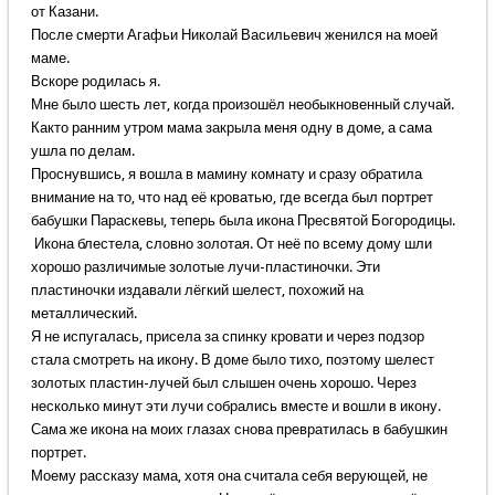
от Казани.
После смерти Агафьи Николай Васильевич женился на моей
маме.
Вскоре родилась я.
Мне было шесть лет, когда произошёл необыкновенный случай.
Както ранним утром мама закрыла меня одну в доме, а сама
ушла по делам.
Проснувшись, я вошла в мамину комнату и сразу обратила
внимание на то, что над её кроватью, где всегда был портрет
бабушки Параскевы, теперь была икона Пресвятой Богородицы.
Икона блестела, словно золотая. От неё по всему дому шли
хорошо различимые золотые лучи-пластиночки. Эти
пластиночки издавали лёгкий шелест, похожий на
металлический.
Я не испугалась, присела за спинку кровати и через подзор
стала смотреть на икону. В доме было тихо, поэтому шелест
золотых пластин-лучей был слышен очень хорошо. Через
несколько минут эти лучи собрались вместе и вошли в икону.
Сама же икона на моих глазах снова превратилась в бабушкин
портрет.
Моему рассказу мама, хотя она считала себя верующей, не