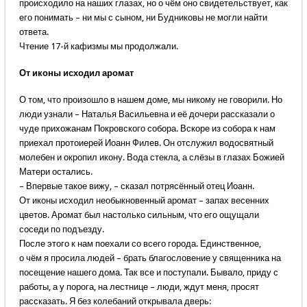
происходило на наших глазах, но о чём оно свидетельствует, как
его понимать – ни мы с сыном, ни Будниковы не могли найти
ответа.
Чтение 17-й кафизмы мы продолжали.
От иконы исходил аромат
О том, что произошло в нашем доме, мы никому не говорили. Но
люди узнали – Наталья Васильевна и её дочери рассказали о
чуде прихожанам Покровского собора. Вскоре из собора к нам
приехал протоиерей Иоанн Филев. Он отслужил водосвятный
молебен и окропил икону. Вода стекла, а слёзы в глазах Божией
Матери остались.
– Впервые такое вижу, – сказал потрясённый отец Иоанн.
От иконы исходил необыкновенный аромат – запах весенних
цветов. Аромат был настолько сильным, что его ощущали
соседи по подъезду.
После этого к нам поехали со всего города. Единственное,
о чём я просила людей – брать благословение у священника на
посещение нашего дома. Так все и поступали. Бывало, приду с
работы, а у порога, на лестнице – люди, ждут меня, просят
рассказать. Я без колебаний открывала дверь: