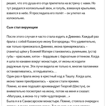
решил, что это душа его отца прилетела на встречу с нами. Но
тут раздался колокольный звон, и голубь, взмахнув крыльями,
взвился в небо. Я проследила его полёт – он улетел на
колокольню.
Сын стал верующим
После этого случая я часто стала ездить в Дивеево. Каждый раз
брала с собой Казанскую икону Богородицы. Что удивительно,
как только приезжала в Дивеево, икона принаряжалась –
(ланиты) щёки у Божией Матери становились румяными, (уста)
губы – красными, хитон – бордовым с бархатным оттенком. Когда
я шла по канавке вокруг монастыря, от иконы исходили
радужные лучи. Эти лучи видела не только я, многие паломники
останавливались, оглядывались…
Один раз я брала икону в крестный ход в Ташлу. Когда шли,
икона также преобразилась – краски стали яркими.
Помню, ко мне подошёл архимандрит Георгий (Шестун), он
внимательно посмотрел на икону, потом на меня и сказал:
«Матушка, а икона-то у тебя чудотворная…»
Была я и в Санаксарском монастыре. Помню, стояла в очереди к