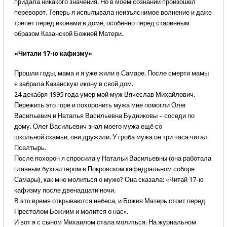
придала никакого значения. Но в моём сознании произошёл
переворот. Теперь я испытывала неизъяснимое волнение и даже
трепет перед иконами в доме, особенно перед старинным
образом Казанской Божией Матери.
«Читали 17-ю кафизму»
Прошли годы, мама и я уже жили в Самаре. После смерти мамы
я забрала Казанскую икону в свой дом.
24 декабря 1995 года умер мой муж Вячеслав Михайлович.
Пережить это горе и похоронить мужа мне помогли Олег
Васильевич и Наталья Васильевна Будниковы – соседи по
дому. Олег Васильевич знал моего мужа ещё со
школьной скамьи, они дружили. У гроба мужа он три часа читал
Псалтырь.
После похорон я спросила у Натальи Васильевны (она работала
главным бухгалтером в Покровском кафедральном соборе
Самары), как мне молиться о муже? Она сказала: «Читай 17-ю
кафизму после двенадцати ночи.
В это время открываются небеса, и Божия Матерь стоит перед
Престолом Божиим и молится о нас».
И вот я с сыном Михаилом стала молиться. На журнальном