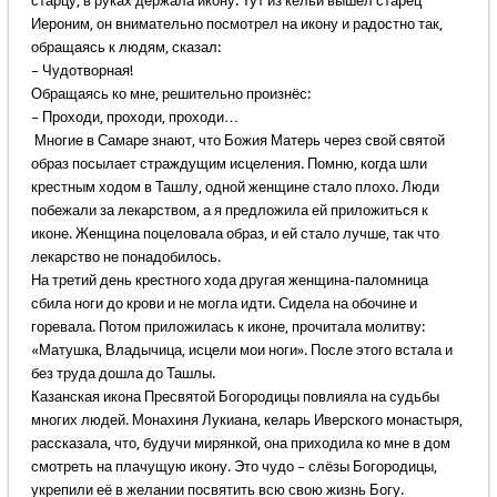
старцу, в руках держала икону. Тут из кельи вышел старец
Иероним, он внимательно посмотрел на икону и радостно так,
обращаясь к людям, сказал:
– Чудотворная!
Обращаясь ко мне, решительно произнёс:
– Проходи, проходи, проходи…
Многие в Самаре знают, что Божия Матерь через свой святой
образ посылает страждущим исцеления. Помню, когда шли
крестным ходом в Ташлу, одной женщине стало плохо. Люди
побежали за лекарством, а я предложила ей приложиться к
иконе. Женщина поцеловала образ, и ей стало лучше, так что
лекарство не понадобилось.
На третий день крестного хода другая женщина-паломница
сбила ноги до крови и не могла идти. Сидела на обочине и
горевала. Потом приложилась к иконе, прочитала молитву:
«Матушка, Владычица, исцели мои ноги». После этого встала и
без труда дошла до Ташлы.
Казанская икона Пресвятой Богородицы повлияла на судьбы
многих людей. Монахиня Лукиана, келарь Иверского монастыря,
рассказала, что, будучи мирянкой, она приходила ко мне в дом
смотреть на плачущую икону. Это чудо – слёзы Богородицы,
укрепили её в желании посвятить всю свою жизнь Богу.