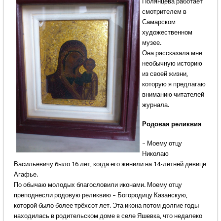
Полянцева работает
смотрителем в
Самарском
художественном
музее.
Она рассказала мне
необычную историю
из своей жизни,
которую я предлагаю
вниманию читателей
журнала.
Родовая реликвия
– Моему отцу
Николаю
Васильевичу было 16 лет, когда его женили на 14-летней девице
Агафье.
По обычаю молодых благословили иконами. Моему отцу
преподнесли родовую реликвию – Богородицу Казанскую,
которой было более трёхсот лет. Эта икона потом долгие годы
находилась в родительском доме в селе Яшевка, что недалеко