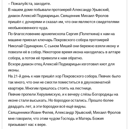
– Пожалуйста, заходите.
В нашем доме побывали протоиерей Александр Урывский,
диакон Алексий Подмарицын. Священник Михаил Фролов
пришёл с дочерями и сказал им, что они являются свидетелями
необыкновенного чуда.
По благословению архиепископа Сергия (Полеткина) к нам на
машине приехал ключарь Покровского собора протоиерей
Николай Одинаркин. С сыном Мишей они бережно взяли икону и
повезли её в собор. Некоторое время икона находилась в алтаре
собора, а потом её привезли к нам обратно.
Вскоре диакон отец Алексий Подмарицын изготовил киот для
иконы.
На 21-й день к нам пришёл хор Покровского собора. Певчих было
так много, что они не смогли поместиться в двухкомнатной
квартире. Многим пришлось стоять на лестнице.
Певчие пропели Херувимскую, и к вечеру слёзы Богородицы на
иконе стали высыхать. Но бороздки остались. Прошло более
двадцать лет, а эти бороздки всё ещё видны.
Священники Иоанн Филев, Александр Урывский, Михаил Фролов
мне говорили, что этим чудом Господь и Матерь Божия
призывают нас к вере.