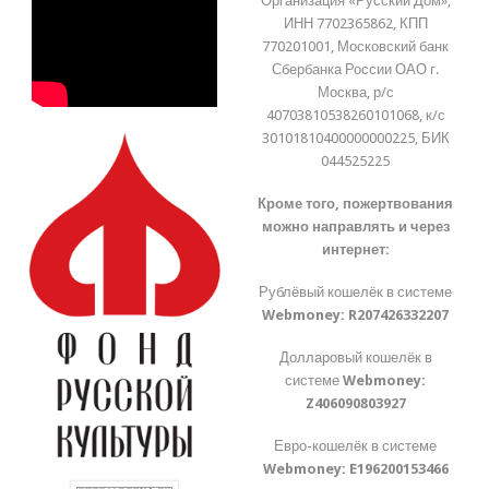
Организация «Русский Дом»,
ИНН 7702365862, КПП
770201001, Московский банк
Сбербанка России ОАО г.
Москва, р/с
40703810538260101068, к/с
30101810400000000225, БИК
044525225
Кроме того, пожертвования
можно направлять и через
интернет:
Рублёвый кошелёк в системе
Webmoney:
R207426332207
Долларовый кошелёк в
системе
Webmoney:
Z406090803927
Евро-кошелёк в системе
Webmoney:
E196200153466