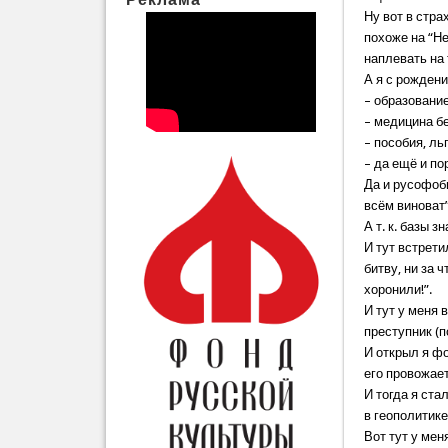
Ну вот в стра
похоже на “Не
наплевать на 
А я с рождени
– образовани
– медицина б
– пособия, ль
– да ещё и по
Да и русофоби
всём виноват”
А т. к. базы з
И тут встрети
битву, ни за 
хоронили!”.
И тут у меня
преступник (п
И открыл я ф
его провожает
И тогда я ста
в геополитике
Вот тут у мен