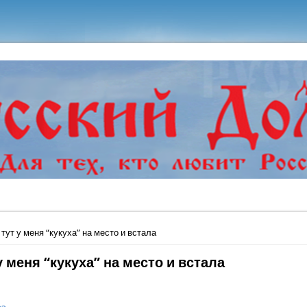
ь
 тут у меня “кукуха” на место и встала
у меня “кукуха” на место и встала