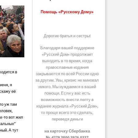
Помощь «Русскому Дому»
Дорогие братья и сестры!
Благодаря вашей поддержке
«Русский Дом» продолжает
выходить в то время, когда
православные издания
ходится в
закрываются по всей России одно
за другим. Увы, кризис не миновал
меня, я
никого. Мы нуждаемся в вашей
сскажу её
помощи. Если у вас есть
возможность внести лепту в
то уж там
издание журнала «Русский Дом»,
еловек,
то проще всего это сделать,
к-то вот жил
переведя деньги
нтальных”
ный. А тут
на карточку Сбербанка
№ 4279 3800 3976 0337