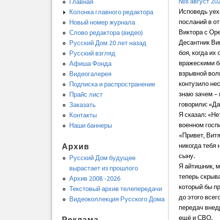
№8 август 20
Главная
Исповедь уех
Колонка главного редактора
посланий в о
Новый номер журнала
Виктора с Ор
Слово редактора (видео)
Десантник Ви
Русский Дом 20 лет назад
боя, когда их
Русский взгляд
вражескими б
Афиша Фонда
взрывной вол
Видеогалерея
контузило нес
Подписка и распространение
знаю зачем –
Прайс лист
говорили: «Да
Заказать
Я сказал: «Не
Контакты
военном госп
Наши баннеры
«Привет, Витя
Архив
никогда тебя 
сыну.
Русский Дом будущее
Я айтишник, м
вырастает из прошлого
теперь скрыв
Архив 2008 -2026
который бы пр
Текстовый архив телепередачи
до этого всег
Видеоколлекция Русского Дома
передач внедр
ещё и СВО.
Реклама