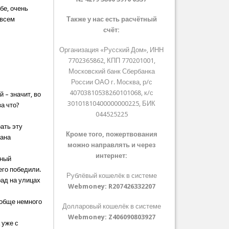
бе, очень
 всем
Также у нас есть расчётный
счёт:
Организация «Русский Дом», ИНН
7702365862, КПП 770201001,
Московский банк Сбербанка
России ОАО г. Москва, р/с
40703810538260101068, к/с
 – значит, во
30101810400000000225, БИК
за что?
044525225
рать эту
Кроме того, пожертвования
дана
можно направлять и через
интернет:
нный
его победили.
Рублёвый кошелёк в системе
рад на улицах
Webmoney:
R207426332207
вообще немного
Долларовый кошелёк в системе
Webmoney:
Z406090803927
 уже с