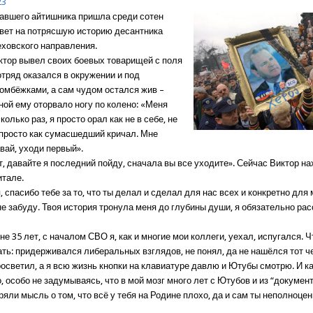
23
авшего айтишника пришла среди сотен
твет на потрясшую историю десантника
еховского направления.
ктор вывел своих боевых товарищей с поля
 отряд оказался в окружении и под
омбёжками, а сам чудом остался жив –
ной ему оторвало ногу по колено: «Меня
колько раз, я просто орал как не в себе, не
 просто как сумасшедший кричал. Мне
вай, уходи первый».
т, давайте я последний пойду, сначала вы все уходите». Сейчас Виктор на
итале.
, спасибо тебе за то, что ты делал и сделал для нас всех и конкретно для 
не забуду. Твоя история тронула меня до глубины души, я обязательно ра
не 35 лет, с началом СВО я, как и многие мои коллеги, уехал, испугался. Ч
ать: придерживался либеральных взглядов, не понял, да не нашёлся тот ч
осветил, а я всю жизнь кнопки на клавиатуре давлю и Ютубы смотрю. И ка
о, особо не задумываясь, что в мой мозг много лет с Ютубов и из “докуме
яли мысль о том, что всё у тебя на Родине плохо, да и сам ты неполноцен