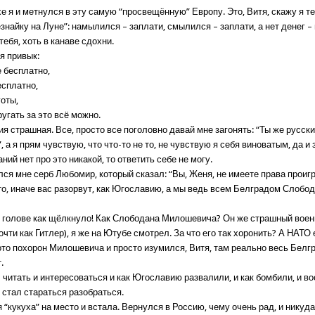
хе я и метнулся в эту самую “просвещённую” Европу. Это, Витя, скажу я те
знайку на Луне”: намылился – заплати, смылился – заплати, а нет денег –
тебя, хоть в канаве сдохни.
я привык:
е бесплатно,
есплатно,
готы,
ругать за это всё можно.
я страшная. Все, просто все поголовно давай мне загонять: “Ты же русский
, а я прям чувствую, что что-то не то, не чувствую я себя виноватым, да и 
наний нет про это никакой, то ответить себе не могу.
лся мне серб Любомир, который сказал: “Вы, Женя, не имеете права проиг
что, иначе вас разорвут, как Югославию, а мы ведь всем Белградом Слобо
 в голове как щёлкнуло! Как Слободана Милошевича? Он же страшный вое
очти как Гитлер), я же на Ютубе смотрел. За что его так хоронить? А НАТО 
ото похорон Милошевича и просто изумился, Витя, там реально весь Белг
.
л читать и интересоваться и как Югославию развалили, и как бомбили, и 
 стал стараться разобраться.
я “кукуха” на место и встала. Вернулся в Россию, чему очень рад, и никуда