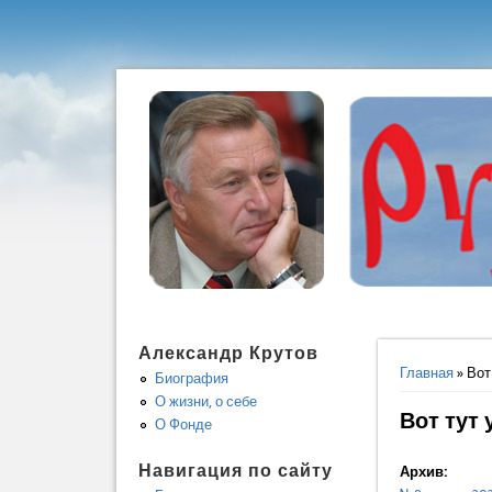
Александр Крутов
Вы здес
Главная
» Вот
Биография
О жизни, о себе
Вот тут 
О Фонде
Навигация по сайту
Архив: