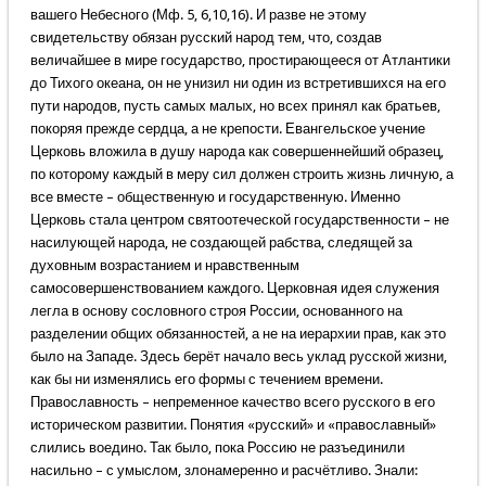
вашего Небесного (Мф. 5, 6,10,16). И разве не этому
свидетельству обязан русский народ тем, что, создав
величайшее в мире государство, простирающееся от Атлантики
до Тихого океана, он не унизил ни один из встретившихся на его
пути народов, пусть самых малых, но всех принял как братьев,
покоряя прежде сердца, а не крепости. Евангельское учение
Церковь вложила в душу народа как совершеннейший образец,
по которому каждый в меру сил должен строить жизнь личную, а
все вместе – общественную и государственную. Именно
Церковь стала центром святоотеческой государственности – не
насилующей народа, не создающей рабства, следящей за
духовным возрастанием и нравственным
самосовершенствованием каждого. Церковная идея служения
легла в основу сословного строя России, основанного на
разделении общих обязанностей, а не на иерархии прав, как это
было на Западе. Здесь берёт начало весь уклад русской жизни,
как бы ни изменялись его формы с течением времени.
Православность – непременное качество всего русского в его
историческом развитии. Понятия «русский» и «православный»
слились воедино. Так было, пока Россию не разъединили
насильно – с умыслом, злонамеренно и расчётливо. Знали: