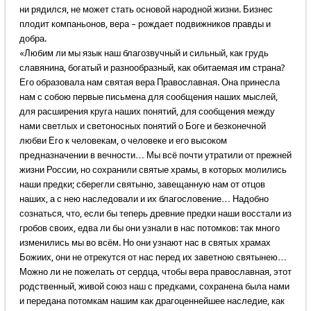
ни рядился, не может стать основой народной жизни. Бизнес
плодит компаньонов, вера – рождает подвижников правды и
добра.
«Любим ли мы язык наш благозвучный и сильный, как грудь
славянина, богатый и разнообразный, как обитаемая им страна?
Его образовала нам святая вера Православная. Она принесла
нам с собою первые письмена для сообщения наших мыслей,
для расширения круга наших понятий, для сообщения между
нами светлых и светоносных понятий о Боге и безконечной
любви Его к человекам, о человеке и его высоком
пpедназначении в вечности… Мы всё почти утратили от прежней
жизни России, но сохранили святые храмы, в которых молились
наши предки; сберегли святыню, завещанную нам от отцов
наших, а с нею наследовали и их благословение… Надобно
сознаться, что, если бы теперь древние предки наши восстали из
гробов своих, едва ли бы они узнали в нас потомков: так много
изменились мы во всём. Но они узнают нас в святых храмах
Божиих, они не отрекутся от нас перед их заветною святынею…
Можно ли не пожелать от сердца, чтобы вера православная, этот
родственный, живой союз наш с предками, сохранена была нами
и передана потомкам нашим как драгоценнейшее наследие, как