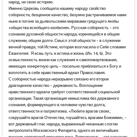
народ, ни свою историю.
Именно Церковь сообщила нашему народу свойство
соборности, безценное качество, безумно растрачиваемое нами
ныне в погоне за дьявольскими миражами грядущего якобы
«общества всеобщего изобилия». Русская соборность – это
сознание духовной общности народа, коренящейся в общем
служении, общем долге. Смысл этой общности – в служении
вечной правде, той Истине, которая возгласила о Себе словами
Евангелия: Я есмь путь и истина и жизнь (Ин. 14, 6). Это
осмысленность жизни как служения и самопожертвования,
имеющих конкретную цель – посильно приблизиться к Богу и
воплотить в себе нравственный идеал Православия.
С соборностью народа неразрывно связано его второе
драгоценное качество – державность. Воплощение
нравственного идеала требует соответственной социальной
организации. Такая организация немыслима без державного
сознания, формирующего в человеке чувство долга,
ответственности и патриотизма. «Любите врагов своих,
сокрушайте врагов Отечества, гнушайтесь врагами Божиими», –
вот державный глас народа, выраженный чеканным слогом
митрополита Московского Филарета, одного из величайших
русских святителей прошлого века. Державность – это сознание