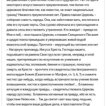
некоторого искусственного преувеличения, тем более что
церковное благовестие, как известно, не знает национальных
границ? Никакого преувеличения нет. Православная Церковь –
соборная совесть народа. Она, как заботливая мать, воспитала в
нём его лучшие черты. Она сурово обличала его грехопадения и
давала силы восстановить утраченное. Кто жаждет – прииди ко
Мне и пей, – возглашала Церковь словами Священного Писания
и щедро поила пришедших и уверовавших живой водой
евангельской правды. Прочтите – верующий вы человек или нет
– Нагорную проповедь Иисуса Христа, Господа нашего,
подъявшего на рамена Свои груз всех грехов, неправд и злоб
наших, претерпевшего во искупление их унижения и
издевательства, оплевания, биения и стpашную, поносную
смеpть на Кpесте – пpочтите эти свидетельства безграничного
милосердия Божия (Евангелие от Матфея, гл. 5, 6, 7) и скажите
честно: где-нибудь, когда-нибудь встречали ли вы учение более
возвышенное, чистое и преисполненное любви?… Блаженны
алчущие и жаждущие правды, – свидетельствовала Церковь
народу русскому. Блаженны изгнанные за правду, ибо их есть
Царствие Небесное… Так да светит свет ваш пред людьми,
чтобы они видели ваши добрые дела, и прославляли Отца