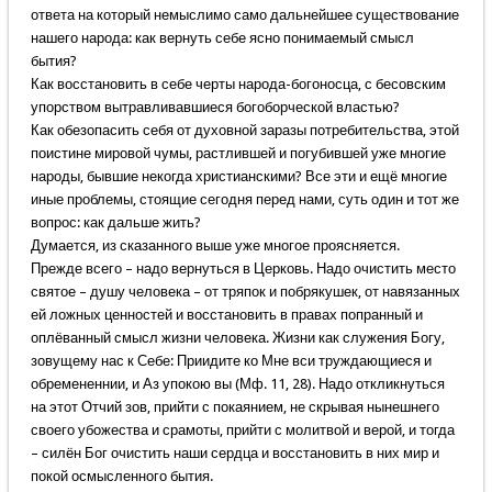
ответа на который немыслимо само дальнейшее существование
нашего народа: как вернуть себе ясно понимаемый смысл
бытия?
Как восстановить в себе черты народа-богоносца, с бесовским
упорством вытравливавшиеся богоборческой властью?
Как обезопасить себя от духовной заразы потребительства, этой
поистине мировой чумы, растлившей и погубившей уже многие
народы, бывшие некогда христианскими? Все эти и ещё многие
иные проблемы, стоящие сегодня перед нами, суть один и тот же
вопрос: как дальше жить?
Думается, из сказанного выше уже многое проясняется.
Прежде всего – надо вернуться в Церковь. Надо очистить место
святое – душу человека – от тряпок и побрякушек, от навязанных
ей ложных ценностей и восстановить в правах попранный и
оплёванный смысл жизни человека. Жизни как служения Богу,
зовущему нас к Себе: Приидите ко Мне вси труждающиеся и
обремененнии, и Аз упокою вы (Мф. 11, 28). Надо откликнуться
на этот Отчий зов, прийти с покаянием, не скрывая нынешнего
своего убожества и срамоты, прийти с молитвой и верой, и тогда
– силён Бог очистить наши сердца и восстановить в них мир и
покой осмысленного бытия.