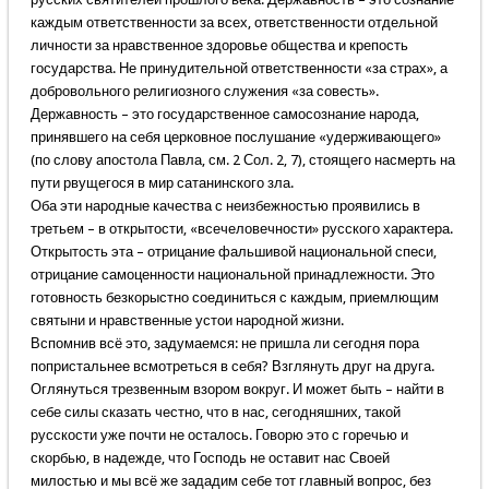
каждым ответственности за всех, ответственности отдельной
личности за нравственное здоровье общества и крепость
государства. Не принудительной ответственности «за страх», а
добровольного религиозного служения «за совесть».
Державность – это государственное самосознание народа,
принявшего на себя церковное послушание «удерживающего»
(по слову апостола Павла, см. 2 Сол. 2, 7), стоящего насмерть на
пути рвущегося в мир сатанинского зла.
Оба эти народные качества с неизбежностью проявились в
третьем – в открытости, «всечеловечности» русского характера.
Открытость эта – отрицание фальшивой национальной спеси,
отрицание самоценности национальной принадлежности. Это
готовность безкорыстно соединиться с каждым, приемлющим
святыни и нравственные устои народной жизни.
Вспомнив всё это, задумаемся: не пришла ли сегодня пора
попристальнее всмотреться в себя? Взглянуть друг на друга.
Оглянуться трезвенным взором вокруг. И может быть – найти в
себе силы сказать честно, что в нас, сегодняшних, такой
русскости уже почти не осталось. Говорю это с горечью и
скорбью, в надежде, что Господь не оставит нас Своей
милостью и мы всё же зададим себе тот главный вопрос, без