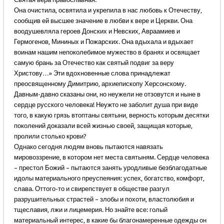
Она очистила, освятила и укрепила в нас любовь к Отечеству,
сообщив ей высшее значение в любви к вере и Церкви. Она
воодушевляла героев Донских и Невских, Авраамиев и
Гермогенов, Мининых и Пожарских. Она вдыхала и вдыхает
воинам нашим непоколебимое мужество в бранях и освящает
самую брань за Отечество как святый подвиг за веру
Христову…» Эти вдохновенные слова принадлежат
преосвященному Димитрию, архиепископу Херсонскому.
Давным-давно сказаны они, но неужели не отзовутся и ныне в
сердце русского человека! Неужто не заболит душа при виде
того, в какую грязь втоптаны святыни, верность которым десятки
поколений доказали всей жизнью своей, защищая которые,
пролили столько крови?
Однако сегодня людям вновь пытаются навязать
мировоззрение, в котором нет места святыням. Сердце человека
– престол Божий – пытаются занять уродливые безблагодатные
идолы материального преуспеяния: успех, богатство, комфорт,
слава. Оттого-то и свирепствует в обществе разгул
разрушительных страстей – злобы и похоти, властолюбия и
тщеславия, лжи и лицемерия. Но знайте все: голый
материальный интерес, в какие бы благонамеренные одежды он