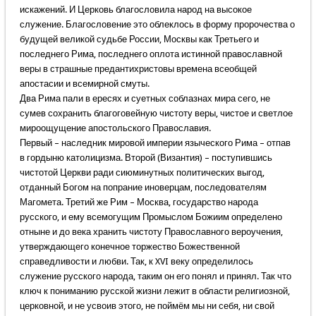
искажений. И Церковь благословила народ на высокое
служение. Благословение это облеклось в форму пророчества о
будущей великой судьбе России, Москвы как Третьего и
последнего Рима, последнего оплота истинной православной
веры в страшные предантихристовы времена всеобщей
апостасии и всемирной смуты.
Два Рима пали в ересях и суетных соблазнах мира сего, не
сумев сохранить благоговейную чистоту веры, чистое и светлое
мироощущение апостольского Православия.
Первый – наследник мировой империи языческого Рима – отпав
в гордыню католицизма. Второй (Византия) – поступившись
чистотой Церкви ради сиюминутных политических выгод,
отданный Богом на попрание иноверцам, последователям
Магомета. Третий же Рим – Москва, государство народа
русского, и ему всемогущим Промыслом Божиим определено
отныне и до века хранить чистоту Православного вероучения,
утверждающего конечное торжество Божественной
справедливости и любви. Так, к XVI веку определилось
служение русского народа, таким он его понял и принял. Так что
ключ к пониманию русской жизни лежит в области религиозной,
церковной, и не усвоив этого, не поймём мы ни себя, ни свой