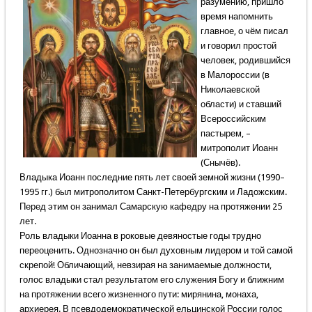
разумению, пришло
время напомнить
главное, о чём писал
и говорил простой
человек, родившийся
в Малороссии (в
Николаевской
области) и ставший
Всероссийским
пастырем, –
митрополит Иоанн
(Снычёв).
Владыка Иоанн последние пять лет своей земной жизни (1990–
1995 гг.) был митрополитом Санкт-Петербургским и Ладожским.
Перед этим он занимал Самарскую кафедру на протяжении 25
лет.
Роль владыки Иоанна в роковые девяностые годы трудно
переоценить. Однозначно он был духовным лидером и той самой
скрепой! Обличающий, невзирая на занимаемые должности,
голос владыки стал результатом его служения Богу и ближним
на протяжении всего жизненного пути: мирянина, монаха,
архиерея. В псевдодемократической ельцинской России голос