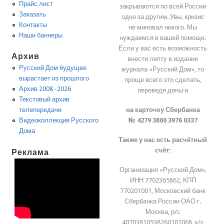
Прайс лист
закрываются по всей России
Заказать
одно за другим. Увы, кризис
Контакты
не миновал никого. Мы
Наши баннеры
нуждаемся в вашей помощи.
Если у вас есть возможность
Архив
внести лепту в издание
Русский Дом будущее
журнала «Русский Дом», то
вырастает из прошлого
проще всего это сделать,
Архив 2008 -2026
переведя деньги
Текстовый архив
на карточку Сбербанка
телепередачи
№ 4279 3800 3976 0337
Видеоколлекция Русского
Дома
Также у нас есть расчётный
счёт:
Реклама
Организация «Русский Дом»,
ИНН 7702365862, КПП
770201001, Московский банк
Сбербанка России ОАО г.
Москва, р/с
40703810538260101068, к/с