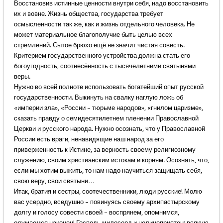
Восстановив истинные ценности внутри себя, надо восстановить
их и вовне. Жизнь общества, государства требует
осмысленности так же, как и жизнь отдельного человека. Не
может материальное благополучие быть целью всех
стремлений. Сытое брюхо ещё не значит чистая совесть.
Критерием государственного устройства должна стать его
богоугодность, соотнесённость с тысячелетними святынями
веры.
Нужно во всей полноте использовать богатейший опыт русской
государственности. Выкинуть на свалку наглую ложь об
«империи зла», «России – тюрьме народов», «гнилом царизме»,
сказать правду о семидесятилетнем пленении Православной
Церкви и русского народа. Нужно осознать, что у Православной
России есть враги, ненавидящие наш народ за его
приверженность к Истине, за верность своему религиозному
служению, своим христианским истокам и корням. Осознать, что,
если мы хотим выжить, то нам надо научиться защищать себя,
свою веру, свои святыни…
Итак, братия и сестры, соотечественники, люди русские! Молю
вас усердно, вседушно – повинуясь своему архипастырскому
долгу и голосу совести своей – воспрянем, опомнимся,
одумаемся наконец! Господь милосерд и нелицеприятен: всякую