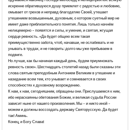
искренне обратившуюся душу приемлет с радостью и любовию,
омывает от грехов и неправд благодатию Своей, утешает
утешением возвышенным, духовным, о котором суетный мир не
имеет даже приблизительного понятия. Лишь только начнём
нелицемерно – появятся и силы, и умение, и святая, жгущая
сердце ревность. «Да будет общею всем такая
преимущественно забота, чтоб, начавши, не ослабевать и не
унывать в трудах, и не говорить: долго мы уже пребываем в
подвиге.
Но лучше, как бы начиная каждый день, будем приумножать
ревность свою». Шестнадцать столетий назад были сказаны эти
слова святым преподобным Антонием Великим в утешение и
назидание всем тем, кто унывает и сомневается в своих
способностях к духовному возрождению.
К нам, к нам, сегодняшним, обращены они. Прислушаемся к ним,
ибо нераскаянны обетования Божии, и великая судьба России
зависит ныне от нашего произволения. Мы – и никто иной –
можем и должны воссоздать державу Святорусскую. Да будет
так! Аминь.
Конец, и Богу Слава!