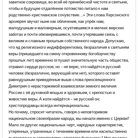
заветное сокровище, во всей её пренебесной чистоте и святыне,
чтобы и будущее отдалённое потомство питало к нам
родственно-христианское сочувствие…» Эти слова Херсонского
архиерея звучат ныне как обличение, как упрёк нам,
малодушным и маловерным, осуетившимся в мелких мирских
заботах и почти обезверившимся, почти утерявшим связь с
великим и славным прошлым собственного народа. Допускаю,
что яд религиозного индифферентизма, безразличия к святыням
веры (пришедшего на смену откровенному богоборчеству
прошлых лет) временно оглушил значительную часть общества,
отравил сердце русское, но – не верю, что найдётся русский
человек (безразлично, верующий или нет), которого оставят
равнодушным приведённые выше слова преосвященного
Димитрия о нерасторжимой взаимосвязи земного величия
России с её духовной мощью и здоровьем, с крепостью и
живостию веры. А коли найдётся – не русский он:
христопродавцы всегда интернациональны.
Но почему, спросит читатель, говоря о неповторимом
национальном своеобразии народа, мы начали именно с Церкви?
Мало ли других национальных черт, народных характеристик,
утерянных, утраченных с течением времени или насильственно
вытравленных строителями «светлого будущего»? Нет ли здесь