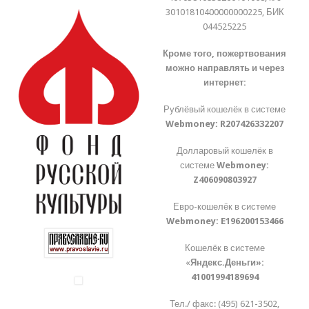
30101810400000000225, БИК
044525225
Кроме того, пожертвования
можно направлять и через
интернет:
Рублёвый кошелёк в системе
Webmoney:
R207426332207
Долларовый кошелёк в
системе
Webmoney:
Z406090803927
Евро-кошелёк в системе
Webmoney:
E196200153466
Кошелёк в системе
«
Яндекс.Деньги»:
41001994189694
Тел./ факс: (495) 621-3502,