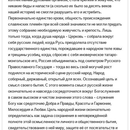
никакие беды и напасти (а сколько их было за десять веков
нашей истории) не смогли разрушить его и истребить.
Первоначально единство крови, общность происхождения
славянских племён при всей своей значимости не могли придать
этому собранию необходимую живучесть и крепость. Лишь
только тогда, когда душа народа – Церковь – собрала вокруг
себя русских людей, когда Русь преодолела отсутствие
государственного единства, порождавшее в народном теле язвы
и трещины усобиц, когда, сбросив с себя иноверческое татаро-
монгольское иго, Россия объединилась под скипетром Русского
Православного Государя – тогда во весь свой могучий рост
поднялся на исторической сцене русский народ. Народ
соборный, державный, открытый для всех. Осознавший цель и
смысл своего бытия. С этого момента смысл русской жизни
окончательно и навсегда сосредоточился вокруг Богослужения
в самом высоком и чистом значении этого слова – служения
Богу как средоточию Добра и Правды, Красоты и Гармонии,
Милосердия и Любви. Цель народной жизни окончательно
определилась как задача сохранения в неповреждённой
полноте этой осмысленности личного и общественного бытия,
свидетельствования о ней миру, защите её от посягательств и