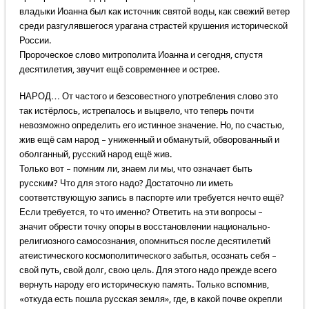
владыки Иоанна был как источник святой воды, как свежий ветер
среди разгулявшегося урагана страстей крушения исторической
России.
Пророческое слово митрополита Иоанна и сегодня, спустя
десятилетия, звучит ещё современнее и острее.
НАРОД… От частого и безсовестного употребления слово это
так истёрлось, истрепалось и выцвело, что теперь почти
невозможно определить его истинное значение. Но, по счастью,
жив ещё сам народ – униженный и обманутый, обворованный и
оболганный, русский народ ещё жив.
Только вот – помним ли, знаем ли мы, что означает быть
русским? Что для этого надо? Достаточно ли иметь
соответствующую запись в паспорте или требуется нечто ещё?
Если требуется, то что именно? Ответить на эти вопросы –
значит обрести точку опоры в восстановлении национально-
религиозного самосознания, опомниться после десятилетий
атеистического космополитического забытья, осознать себя –
свой путь, свой долг, свою цель. Для этого надо прежде всего
вернуть народу его историческую память. Только вспомнив,
«откуда есть пошла русская земля», где, в какой почве окрепли