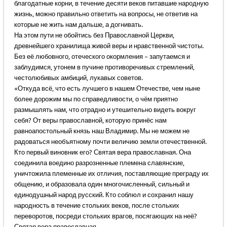
благодатные корни, в течение десяти веков питавшие народную
жизнь, можно правильно ответить на вопросы, не ответив на
которые не жить нам дальше, а догнивать.
На этом пути не обойтись без Православной Церкви,
древнейшего хранилища живой веры и нравственной чистоты.
Без её любовного, отеческого окормления – запутаемся и
заблудимся, утонем в пучине противоречивых стремлений,
честолюбивых амбиций, лукавых советов.
«Откуда всё, что есть лучшего в нашем Отечестве, чем ныне
более дорожим мы по справедливости, о чём приятно
размышлять нам, что отрадно и утешительно видеть вокруг
себя? От веры православной, которую принёс нам
равноапостольный князь наш Владимир. Мы не можем не
радоваться необъятному почти величию земли отечественной.
Кто первый виновник его? Святая вера православная. Она
соединила воедино разрозненные племена славянские,
уничтожила племенные их отличия, поставляющие преграду их
общению, и образовала один многочисленный, сильный и
единодушный народ русский. Кто соблюл и сохранил нашу
народность в течение стольких веков, после стольких
переворотов, посреди стольких врагов, посягающих на неё?
Святая вера православная.