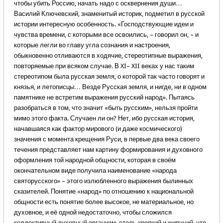
чтобы убить Россию, начать надо с осквернения души…
Василий Ключевский, знаменитый историк, подметил в русской
истории интересную особенность. «Господствующие идеи и
чувства времени, с которыми все освоились, – говорил он, – и
которые легли во главу угла сознания и настроения,
обыкновенно отливаются в ходячие, стереотипные выражения,
повторяемые при всяком случае. В XI– XII веках у нас таким
стереотипом была русская земля, о которой так часто говорят и
князья, и летописцы… Везде Русская земля, и нигде, ни в одном
памятнике не встретим выражения русский народ». Пытаясь
разобраться в том, что значит «быть русским», нельзя пройти
мимо этого факта. Случаен ли он? Нет, ибо русская история,
начавшаяся как фактор мирового (и даже космического)
значения с момента крещения Руси, в первые два века своего
течения представляет нам картину формирования и духовного
оформления той народной общности, которая в своём
окончательном виде получила наименование «народа
святорусского» – этого излюбленного выражения былинных
сказителей. Понятие «народ» по отношению к национальной
общности есть понятие более высокое, не материальное, но
духовное, и её одной недостаточно, чтобы сложился
коллективный духовный организм, столь крепкий и живучий, что