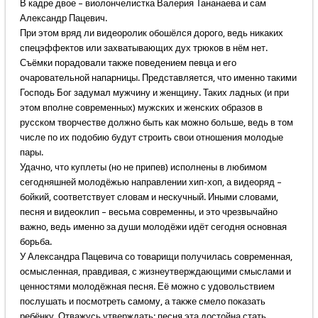
В кадре двое – виолончелистка Валерия Тананаева и сам
Александр Пацевич.
При этом вряд ли видеоролик обошёлся дорого, ведь никаких
спецэффектов или захватывающих дух трюков в нём нет.
Съёмки порадовали также поведением певца и его
очаровательной напарницы. Представляется, что именно такими
Господь Бог задумал мужчину и женщину. Таких ладных (и при
этом вполне современных) мужских и женских образов в
русском творчестве должно быть как можно больше, ведь в том
числе по их подобию будут строить свои отношения молодые
пары.
Удачно, что куплеты (но не припев) исполнены в любимом
сегодняшней молодёжью направлении хип-хоп, а видеоряд –
бойкий, соответствует словам и нескучный. Иными словами,
песня и видеоклип – весьма современны, и это чрезвычайно
важно, ведь именно за души молодёжи идёт сегодня основная
борьба.
У Александра Пацевича со товарищи получилась современная,
осмысленная, правдивая, с жизнеутверждающими смыслами и
ценностями молодёжная песня. Её можно с удовольствием
послушать и посмотреть самому, а также смело показать
ребёнку. Отважусь утверждать: песня эта достойна стать