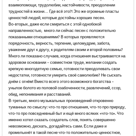
взаимопомощи, трудолюбии, настойчивости, преодолении
трудностей в жизни… Где всё это?! Это же огромные пласты
ценностей людей, которые достойны хороших песен.
Во-вторых, даже если смириться с этой однобокой
направленностью, много ли сейчас песен с положительно
показанными отношениями? В которых проявляются
порядочность, верность, терпение, целомудрие, забота,
уважение друг к другу, к родителям своим и второй половины?
Много ли показано случаев, когда отношения выстраиваются на
здоровом основании – совместном труде, желании создать
крепкую многодетную семью, готовности преодолевать свои
недостатки, готовности умерить своё самолюбие? Не сыскать
днём с огнём! Вместо всего этого возможного богатства –
унылое болото из половой озабоченности, развлечений, ссор,
обид, непонимания и расставаний.
В-третьих, много музыкальных произведений откровенно
туманных по смыслу: что-то про отношения, что-то про природу,
что-то про повседневный быт и ещё много всяких «что-то». Что
именно хотел сказать создатель слов, понять совершенно
невозможно, дескать, догадайтесь сами. Если даже и
промелькнёт в такой песне что-то положительно-ценностное,