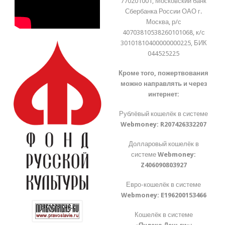
770201001, Московский банк
Сбербанка России ОАО г.
Москва, р/с
40703810538260101068, к/с
30101810400000000225, БИК
044525225
Кроме того, пожертвования
можно направлять и через
интернет:
Рублёвый кошелёк в системе
Webmoney:
R207426332207
Долларовый кошелёк в
системе
Webmoney:
Z406090803927
Евро-кошелёк в системе
Webmoney:
E196200153466
Кошелёк в системе