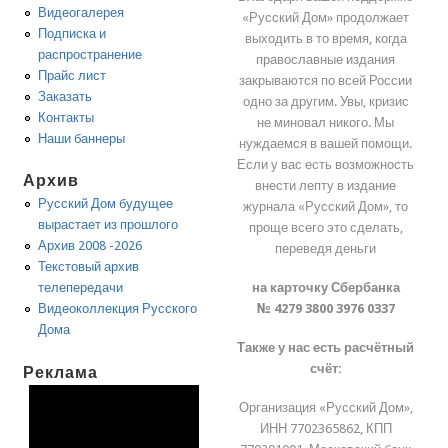
Видеогалерея
«Русский Дом» продолжает
Подписка и
выходить в то время, когда
распространение
православные издания
Прайс лист
закрываются по всей России
Заказать
одно за другим. Увы, кризис
Контакты
не миновал никого. Мы
Наши баннеры
нуждаемся в вашей помощи.
Если у вас есть возможность
Архив
внести лепту в издание
Русский Дом будущее
журнала «Русский Дом», то
вырастает из прошлого
проще всего это сделать,
Архив 2008 -2026
переведя деньги
Текстовый архив
на карточку Сбербанка
телепередачи
№ 4279 3800 3976 0337
Видеоколлекция Русского
Дома
Также у нас есть расчётный
счёт:
Реклама
Организация «Русский Дом»,
ИНН 7702365862, КПП