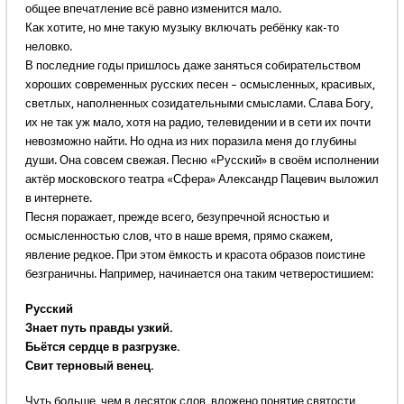
общее впечатление всё равно изменится мало.
Как хотите, но мне такую музыку включать ребёнку как-то
неловко.
В последние годы пришлось даже заняться собирательством
хороших современных русских песен – осмысленных, красивых,
светлых, наполненных созидательными смыслами. Слава Богу,
их не так уж мало, хотя на радио, телевидении и в сети их почти
невозможно найти. Но одна из них поразила меня до глубины
души. Она совсем свежая. Песню «Русский» в своём исполнении
актёр московского театра «Сфера» Александр Пацевич выложил
в интернете.
Песня поражает, прежде всего, безупречной ясностью и
осмысленностью слов, что в наше время, прямо скажем,
явление редкое. При этом ёмкость и красота образов поистине
безграничны. Например, начинается она таким четверостишием:
Русский
Знает путь правды узкий.
Бьётся сердце в разгрузке.
Свит терновый венец.
Чуть больше, чем в десяток слов, вложено понятие святости