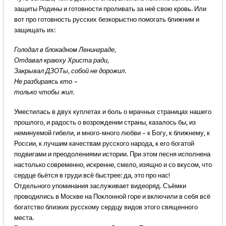
защиты Родины и готовности проливать за неё свою кровь. Или
вот про готовность русских безкорыстно помогать ближним и
защищать их:
Голодал в блокадном Ленинграде,
Отдавал краюху Христа ради,
Закрывал ДЗОТы, собой не дорожил.
Не разбираясь кто –
только чтобы жил.
Уместилась в двух куплетах и боль о мрачных страницах нашего
прошлого, и радость о возрождении страны, казалось бы, из
неминуемой гибели, и много-много любви – к Богу, к ближнему, к
России, к лучшим качествам русского народа, к его богатой
подвигами и преодолениями истории. При этом песня исполнена
настолько современно, искренне, смело, изящно и со вкусом, что
сердце бьётся в груди всё быстрее: да, это про нас!
Отдельного упоминания заслуживает видеоряд. Съёмки
проводились в Москве на Поклонной горе и включили в себя всё
богатство близких русскому сердцу видов этого священного
места.