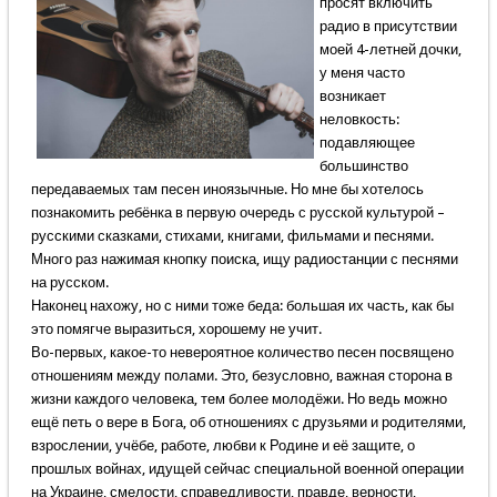
просят включить
радио в присутствии
моей 4-летней дочки,
у меня часто
возникает
неловкость:
подавляющее
большинство
передаваемых там песен иноязычные. Но мне бы хотелось
познакомить ребёнка в первую очередь с русской культурой –
русскими сказками, стихами, книгами, фильмами и песнями.
Много раз нажимая кнопку поиска, ищу радиостанции с песнями
на русском.
Наконец нахожу, но с ними тоже беда: большая их часть, как бы
это помягче выразиться, хорошему не учит.
Во-первых, какое-то невероятное количество песен посвящено
отношениям между полами. Это, безусловно, важная сторона в
жизни каждого человека, тем более молодёжи. Но ведь можно
ещё петь о вере в Бога, об отношениях с друзьями и родителями,
взрослении, учёбе, работе, любви к Родине и её защите, о
прошлых войнах, идущей сейчас специальной военной операции
на Украине, смелости, справедливости, правде, верности,