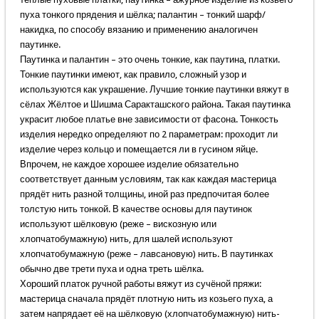
пуха тонкого прядения и шёлка; палантин – тонкий шарф/
накидка, по способу вязанию и применению аналогичен
паутинке.
Паутинка и палантин – это очень тонкие, как паутина, платки.
Тонкие паутинки имеют, как правило, сложный узор и
используются как украшение. Лучшие тонкие паутинки вяжут в
сёлах Жёлтое и Шишма Саракташского района. Такая паутинка
украсит любое платье вне зависимости от фасона. Тонкость
изделия нередко определяют по 2 параметрам: проходит ли
изделие через кольцо и помещается ли в гусином яйце.
Впрочем, не каждое хорошее изделие обязательно
соответствует данным условиям, так как каждая мастерица
прядёт нить разной толщины, иной раз предпочитая более
толстую нить тонкой. В качестве основы для паутинок
используют шёлковую (реже – вискозную или
хлопчатобумажную) нить, для шалей используют
хлопчатобумажную (реже – лавсановую) нить. В паутинках
обычно две трети пуха и одна треть шёлка.
Хороший платок ручной работы вяжут из сучёной пряжи:
мастерица сначала прядёт плотную нить из козьего пуха, а
затем напрядает её на шёлковую (хлопчатобумажную) нить-