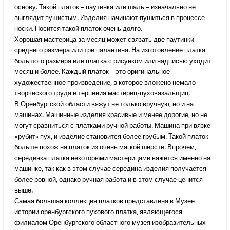
основу. Такой платок – паутинка или шаль – изначально не
выглядит пушистым. Изделия начинают пушиться в процессе
носки. Носится такой платок очень долго.
Хорошая мастерица за месяц может связать две паутинки
среднего размера или три палантина. На изготовление платка
большого размера или платка с рисунком или надписью уходит
месяц и более. Каждый платок – это оригинальное
художественное произведение, в которое вложено немало
творческого труда и терпения мастериц-пуховязальщиц.
В Оренбургской области вяжут не только вручную, но и на
машинах. Машинные изделия красивые и менее дорогие, но не
могут сравниться с платками ручной работы. Машина при вязке
«рубит» пух, и изделие становится более грубым. Такой платок
больше похож на платок из очень мягкой шерсти. Впрочем,
серединка платка некоторыми мастерицами вяжется именно на
машинке, так как в этом случае середина изделия получается
более ровной, однако ручная работа и в этом случае ценится
выше.
Самая большая коллекция платков представлена в Музее
истории оренбургского пухового платка, являющегося
филиалом Оренбургского областного музея изобразительных