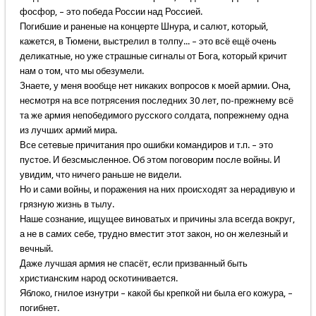
фосфор, – это победа России над Россией.
Погибшие и раненые на концерте Шнура, и салют, который,
кажется, в Тюмени, выстрелил в толпу... – это всё ещё очень
деликатные, но уже страшные сигналы от Бога, который кричит
нам о том, что мы обезумели.
Знаете, у меня вообще нет никаких вопросов к моей армии. Она,
несмотря на все потрясения последних 30 лет, по-прежнему всё
та же армия непобедимого русского солдата, попрежнему одна
из лучших армий мира.
Все сетевые причитания про ошибки командиров и т.п. – это
пустое. И безсмысленное. Об этом поговорим после войны. И
увидим, что ничего раньше не видели.
Но и сами войны, и поражения на них происходят за нерадивую и
грязную жизнь в тылу.
Наше сознание, ищущее виноватых и причины зла всегда вокруг,
а не в самих себе, трудно вместит этот закон, но он железный и
вечный.
Даже лучшая армия не спасёт, если призванный быть
христианским народ оскотинивается.
Яблоко, гнилое изнутри – какой бы крепкой ни была его кожура, –
погибнет.