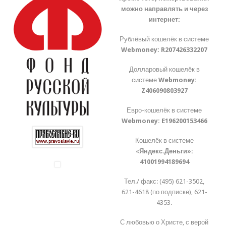
можно направлять и через
интернет:
Рублёвый кошелёк в системе
Webmoney:
R207426332207
Долларовый кошелёк в
системе
Webmoney:
Z406090803927
Евро-кошелёк в системе
Webmoney:
E196200153466
Кошелёк в системе
«
Яндекс.Деньги»:
41001994189694
Тел./ факс: (495) 621-3502,
621-4618 (по подписке), 621-
4353.
С любовью о Христе, с верой