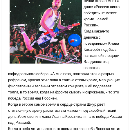
жизни сказал мне на
днях: «Россию никто
победить не может,
кроме... самой
России».
Когда какая-то
девочка с
псевдонимом Клава
Кока орёт под басы
на главной площади
Владивостока,
напротив
кафедрального собора: «А мне пох», повторяя это на разрыв
рефреном, бросая эти слова в святые стены храма, мерцающие
фиолетовым и зелёным отсветом концерта, и ей подпевает
толпа, в то время, когда на фронте смерть и окружение, – то это
победа России над Россией.
Когда в это же самое время в сердце страны Шнур рвёт
стотысячную арену раскатистым матом – под скорбный тихий
день Усекновения главы Иоанна Крестителя – это победа России
над Россией.
Когда в небо летит салют в то время, когда с неба Донецка летит