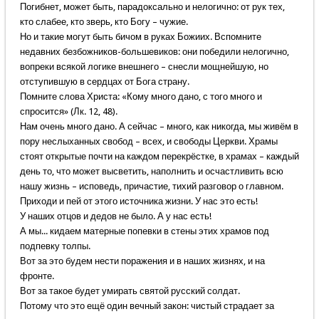
Погибнет, может быть, парадоксально и нелогично: от рук тех,
кто слабее, кто зверь, кто Богу – чужие.
Но и такие могут быть бичом в руках Божиих. Вспомните
недавних безбожников-большевиков: они победили нелогично,
вопреки всякой логике внешнего – снесли мощнейшую, но
отступившую в сердцах от Бога страну.
Помните слова Христа: «Кому много дано, с того много и
спросится» (Лк. 12, 48).
Нам очень много дано. А сейчас – много, как никогда, мы живём в
пору неслыханных свобод – всех, и свободы Церкви. Храмы
стоят открытые почти на каждом перекрёстке, в храмах – каждый
день то, что может высветить, наполнить и осчастливить всю
нашу жизнь – исповедь, причастие, тихий разговор о главном.
Приходи и пей от этого источника жизни. У нас это есть!
У наших отцов и дедов не было. А у нас есть!
А мы... кидаем матерные попевки в стены этих храмов под
подпевку толпы.
Вот за это будем нести поражения и в наших жизнях, и на
фронте.
Вот за такое будет умирать святой русский солдат.
Потому что это ещё один вечный закон: чистый страдает за