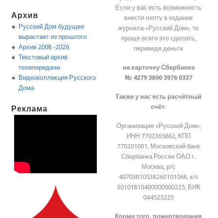
Если у вас есть возможность
Архив
внести лепту в издание
Русский Дом будущее
журнала «Русский Дом», то
вырастает из прошлого
проще всего это сделать,
Архив 2008 -2026
переведя деньги
Текстовый архив
на карточку Сбербанка
телепередачи
№ 4279 3800 3976 0337
Видеоколлекция Русского
Дома
Также у нас есть расчётный
счёт:
Реклама
Организация «Русский Дом»,
ИНН 7702365862, КПП
770201001, Московский банк
Сбербанка России ОАО г.
Москва, р/с
40703810538260101068, к/с
30101810400000000225, БИК
044525225
Кроме того, пожертвования