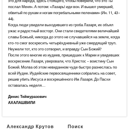
это для народа, здесь стоящего, чтобы поверили, что это Ты
послал Меня». А потом: «Лазарь! иди вон. И вышел умерший,
обвитый по рукам и ногам погребальными пеленами» (Ин. 11, 43–
44).
Когда люди увидели выходившего из гроба Лазаря, их объял
ужас и радостный восторг. Они стали свидетелями величайшей
славы Божьей, никогда до этого не случавшейся на земле, когда
кто-то смог воскресить четырёхдневный уже смердящий труп.
Неужели тот, кто это сотворил, и вправду Сын Божий?
После этого многие из иудеев, пришедших к Марии и увидевших
воскресение Лазаря, уверовали, что Христос – воистину Сын
Божий. Молва об этом невиданном чуде быстро разнеслась по
всей Иудее. Иудейские первосвященники собрались на совет,
решив убить Иисуса и воскрешённого Им Лазаря. До Пасхи
оставалась неделя…
Денис Теймуразович
АХАЛАШВИЛИ
Александр Крутов
Поиск