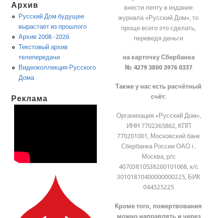
Архив
внести лепту в издание
Русский Дом будущее
журнала «Русский Дом», то
вырастает из прошлого
проще всего это сделать,
Архив 2008 -2026
переведя деньги
Текстовый архив
на карточку Сбербанка
телепередачи
№ 4279 3800 3976 0337
Видеоколлекция Русского
Дома
Также у нас есть расчётный
счёт:
Реклама
Организация «Русский Дом»,
ИНН 7702365862, КПП
770201001, Московский банк
Сбербанка России ОАО г.
Москва, р/с
40703810538260101068, к/с
30101810400000000225, БИК
044525225
Кроме того, пожертвования
можно направлять и через