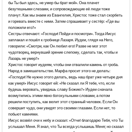
бы Ты был здесь, не умер бы брат мой». Она плачет
безутешными слезами, и сопровождающие её люди тоже
плачут. Как мы знаем из Евангелия, Христос тоже стал скорбеть
и горевать вместе с ними. Затем спрашивает у сестёр: «Где вы
положили его?»
Сестры отвечают: «Господи! Пойди и посмотри». Тогда Иисус
заплакал и пошёл к гробнице Лазаря. Иудеи, глядя на Него,
говорили: «Смотри, как Он любил его! Разве не мог этот
чудотворец, вернувший зрение слепому, сделать так, чтобы и
Лазарь не умер?»
Христос говорит иудеям, чтобы они отвалили камень от гроба.
Народ в замешательстве. Марфа просит этого не делать:
«Господи! Не нужно этого делать, ведь наш брат уже четыре дня
как умер!» Иисус говорит ей: «Не сказал ли Я тебе, что, если
будешь веровать, увидишь славу Божию?» Иудеи сначала
возмутились этими явно богохульными словами, а потом
решили поступить, как велит этот странный человек. Если Он
совершит чудо, они увидят это своими глазами. Если нет, то
побьют камнями.
Иисус возвёл очи к небу и сказал: «Отче! благодарю Тебя, что Ты
услышал Меня. Я знал, что Ты всегда услышишь Меня; но сказал