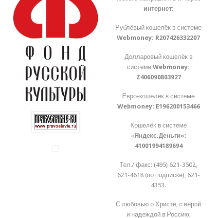
интернет:
Рублёвый кошелёк в системе
Webmoney:
R207426332207
Долларовый кошелёк в
системе
Webmoney:
Z406090803927
Евро-кошелёк в системе
Webmoney:
E196200153466
Кошелёк в системе
«
Яндекс.Деньги»:
41001994189694
Тел./ факс: (495) 621-3502,
621-4618 (по подписке), 621-
4353.
С любовью о Христе, с верой
и надеждой в Россию,