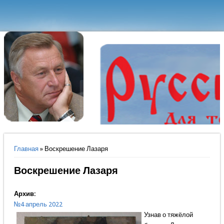
Вы здесь
Главная
» Воскрешение Лазаря
Воскрешение Лазаря
Архив:
№4 апрель 2022
Узнав о тяжёлой