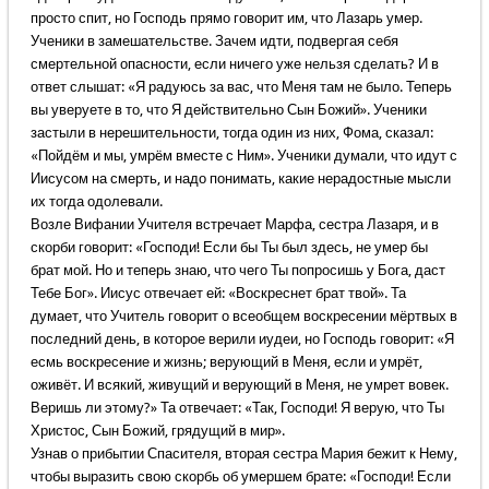
просто спит, но Господь прямо говорит им, что Лазарь умер.
Ученики в замешательстве. Зачем идти, подвергая себя
смертельной опасности, если ничего уже нельзя сделать? И в
ответ слышат: «Я радуюсь за вас, что Меня там не было. Теперь
вы уверуете в то, что Я действительно Сын Божий». Ученики
застыли в нерешительности, тогда один из них, Фома, сказал:
«Пойдём и мы, умрём вместе с Ним». Ученики думали, что идут с
Иисусом на смерть, и надо понимать, какие нерадостные мысли
их тогда одолевали.
Возле Вифании Учителя встречает Марфа, сестра Лазаря, и в
скорби говорит: «Господи! Если бы Ты был здесь, не умер бы
брат мой. Но и теперь знаю, что чего Ты попросишь у Бога, даст
Тебе Бог». Иисус отвечает ей: «Воскреснет брат твой». Та
думает, что Учитель говорит о всеобщем воскресении мёртвых в
последний день, в которое верили иудеи, но Господь говорит: «Я
есмь воскресение и жизнь; верующий в Меня, если и умрёт,
оживёт. И всякий, живущий и верующий в Меня, не умрет вовек.
Веришь ли этому?» Та отвечает: «Так, Господи! Я верую, что Ты
Христос, Сын Божий, грядущий в мир».
Узнав о прибытии Спасителя, вторая сестра Мария бежит к Нему,
чтобы выразить свою скорбь об умершем брате: «Господи! Если