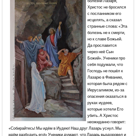
болезни Лазаря,
Христос не бросился
с посланником его
исцелять, а сказал
странные слова: «Эта
болезнь не к смерти,
но к славе Божьей.
Да прославится
через неё Сын
Божий». Ученики про
себя подумали, что
Господь не пошёл к
Лазарю в Фиванию,
которая была рядом с
Иерусалимом, из-за
опасения оказаться в
руках иудеев,
которые хотели Его
убить. А Христос
неожиданно говорит:
«Собирайтесь! Мы идём в Иудею! Наш друг Лазарь уснул. Мы
идём разбудить его!» Ученики думают, что Лазарь выздоровел и