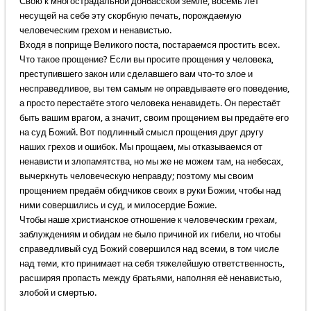
Свою к многострадальной донбасской земле, восемь лет
несущей на себе эту скорбную печать, порождаемую
человеческим грехом и ненавистью.
Входя в поприще Великого поста, постараемся простить всех.
Что такое прощение? Если вы просите прощения у человека,
преступившего закон или сделавшего вам что-то злое и
несправедливое, вы тем самым не оправдываете его поведение,
а просто перестаёте этого человека ненавидеть. Он перестаёт
быть вашим врагом, а значит, своим прощением вы предаёте его
на суд Божий. Вот подлинный смысл прощения друг другу
наших грехов и ошибок. Мы прощаем, мы отказываемся от
ненависти и злопамятства, но мы же не можем там, на небесах,
вычеркнуть человеческую неправду; поэтому мы своим
прощением предаём обидчиков своих в руки Божии, чтобы над
ними совершились и суд, и милосердие Божие.
Чтобы наше христианское отношение к человеческим грехам,
заблуждениям и обидам не было причиной их гибели, но чтобы
справедливый суд Божий совершился над всеми, в том числе
над теми, кто принимает на себя тяжелейшую ответственность,
расширяя пропасть между братьями, наполняя её ненавистью,
злобой и смертью.