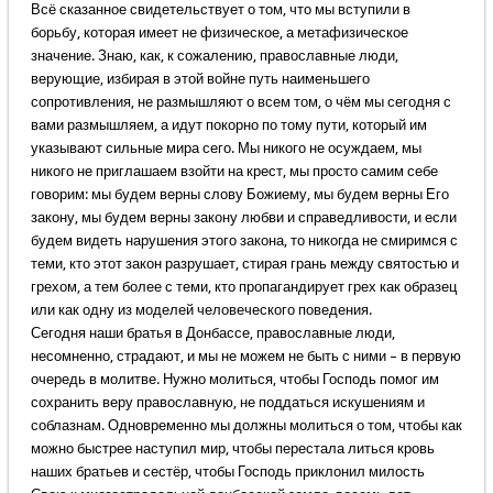
Всё сказанное свидетельствует о том, что мы вступили в
борьбу, которая имеет не физическое, а метафизическое
значение. Знаю, как, к сожалению, православные люди,
верующие, избирая в этой войне путь наименьшего
сопротивления, не размышляют о всем том, о чём мы сегодня с
вами размышляем, а идут покорно по тому пути, который им
указывают сильные мира сего. Мы никого не осуждаем, мы
никого не приглашаем взойти на крест, мы просто самим себе
говорим: мы будем верны слову Божиему, мы будем верны Его
закону, мы будем верны закону любви и справедливости, и если
будем видеть нарушения этого закона, то никогда не смиримся с
теми, кто этот закон разрушает, стирая грань между святостью и
грехом, а тем более с теми, кто пропагандирует грех как образец
или как одну из моделей человеческого поведения.
Сегодня наши братья в Донбассе, православные люди,
несомненно, страдают, и мы не можем не быть с ними – в первую
очередь в молитве. Нужно молиться, чтобы Господь помог им
сохранить веру православную, не поддаться искушениям и
соблазнам. Одновременно мы должны молиться о том, чтобы как
можно быстрее наступил мир, чтобы перестала литься кровь
наших братьев и сестёр, чтобы Господь приклонил милость