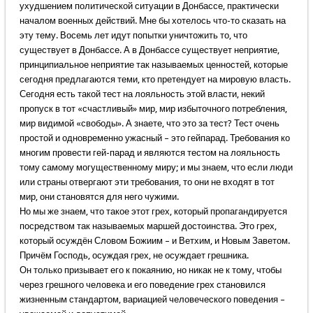
ухудшением политической ситуации в Донбассе, практически
началом военных действий. Мне бы хотелось что-то сказать на
эту тему. Восемь лет идут попытки уничтожить то, что
существует в Донбассе. А в Донбассе существует неприятие,
принципиальное неприятие так называемых ценностей, которые
сегодня предлагаются теми, кто претендует на мировую власть.
Сегодня есть такой тест на лояльность этой власти, некий
пропуск в тот «счастливый» мир, мир избыточного потребления,
мир видимой «свободы». А знаете, что это за тест? Тест очень
простой и одновременно ужасный – это гейпарад. Требования ко
многим провести гей-парад и являются тестом на лояльность
тому самому могущественному миру; и мы знаем, что если люди
или страны отвергают эти требования, то они не входят в тот
мир, они становятся для него чужими.
Но мы же знаем, что такое этот грех, который пропагандируется
посредством так называемых маршей достоинства. Это грех,
который осуждён Словом Божиим – и Ветхим, и Новым Заветом.
Причём Господь, осуждая грех, не осуждает грешника.
Он только призывает его к покаянию, но никак не к тому, чтобы
через грешного человека и его поведение грех становился
жизненным стандартом, вариацией человеческого поведения –