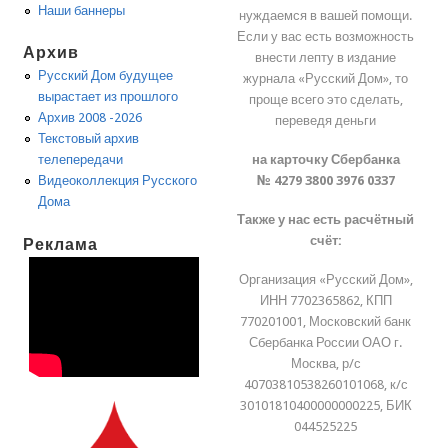
Наши баннеры
нуждаемся в вашей помощи.
Если у вас есть возможность
Архив
внести лепту в издание
Русский Дом будущее
журнала «Русский Дом», то
вырастает из прошлого
проще всего это сделать,
Архив 2008 -2026
переведя деньги
Текстовый архив
на карточку Сбербанка
телепередачи
№ 4279 3800 3976 0337
Видеоколлекция Русского
Дома
Также у нас есть расчётный
счёт:
Реклама
Организация «Русский Дом»,
ИНН 7702365862, КПП
770201001, Московский банк
Сбербанка России ОАО г.
Москва, р/с
40703810538260101068, к/с
30101810400000000225, БИК
044525225