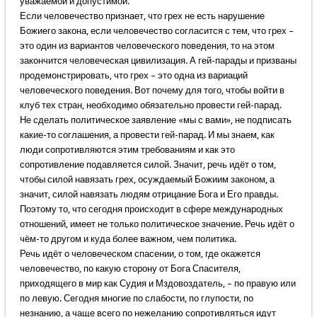
уважаемой и допустимой.
Если человечество признает, что грех не есть нарушение
Божиего закона, если человечество согласится с тем, что грех –
это один из вариантов человеческого поведения, то на этом
закончится человеческая цивилизация. А гей-парады и призваны
продемонстрировать, что грех – это одна из вариаций
человеческого поведения. Вот почему для того, чтобы войти в
клуб тех стран, необходимо обязательно провести гей-парад.
Не сделать политическое заявление «мы с вами», не подписать
какие-то соглашения, а провести гей-парад. И мы знаем, как
люди сопротивляются этим требованиям и как это
сопротивление подавляется силой. Значит, речь идёт о том,
чтобы силой навязать грех, осуждаемый Божиим законом, а
значит, силой навязать людям отрицание Бога и Его правды.
Поэтому то, что сегодня происходит в сфере международных
отношений, имеет не только политическое значение. Речь идёт о
чём-то другом и куда более важном, чем политика.
Речь идёт о человеческом спасении, о том, где окажется
человечество, по какую сторону от Бога Спасителя,
приходящего в мир как Судия и Мздовоздатель, – по правую или
по левую. Сегодня многие по слабости, по глупости, по
незнанию, а чаще всего по нежеланию сопротивляться идут