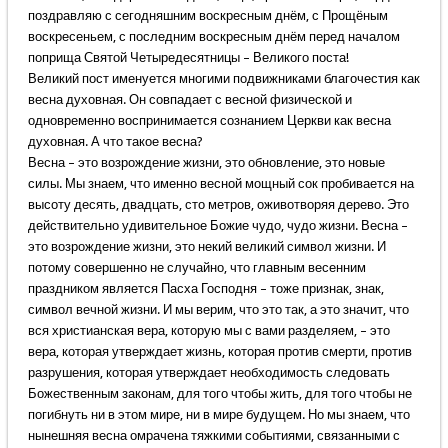
поздравляю с сегодняшним воскресным днём, с Прощёным
воскресеньем, с последним воскресным днём перед началом
поприща Святой Четыредесятницы – Великого поста!
Великий пост именуется многими подвижниками благочестия как
весна духовная. Он совпадает с весной физической и
одновременно воспринимается сознанием Церкви как весна
духовная. А что такое весна?
Весна – это возрождение жизни, это обновление, это новые
силы. Мы знаем, что именно весной мощный сок пробивается на
высоту десять, двадцать, сто метров, оживотворяя дерево. Это
действительно удивительное Божие чудо, чудо жизни. Весна –
это возрождение жизни, это некий великий символ жизни. И
потому совершенно не случайно, что главным весенним
праздником является Пасха Господня – тоже признак, знак,
символ вечной жизни. И мы верим, что это так, а это значит, что
вся христианская вера, которую мы с вами разделяем, – это
вера, которая утверждает жизнь, которая против смерти, против
разрушения, которая утверждает необходимость следовать
Божественным законам, для того чтобы жить, для того чтобы не
погибнуть ни в этом мире, ни в мире будущем. Но мы знаем, что
нынешняя весна омрачена тяжкими событиями, связанными с