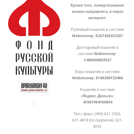
Кроме того, пожертвования
можно направлять и через
интернет:
Рублёвый кошелёк в системе
Webmoney:
R207426332207
Долларовый кошелёк в
системе
Webmoney:
Z406090803927
Евро-кошелёк в системе
Webmoney:
E196200153466
Кошелёк в системе
«
Яндекс.Деньги»:
41001994189694
Тел./ факс: (495) 621-3502,
621-4618 (по подписке), 621-
4353.