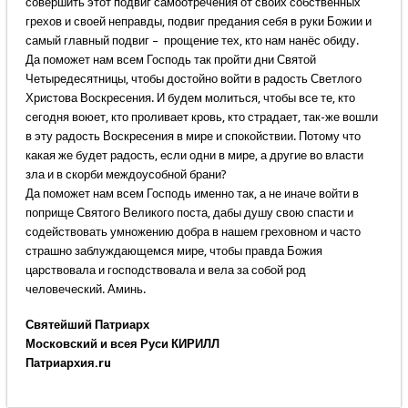
совершить этот подвиг самоотречения от своих собственных
грехов и своей неправды, подвиг предания себя в руки Божии и
самый главный подвиг – прощение тех, кто нам нанёс обиду.
Да поможет нам всем Господь так пройти дни Святой
Четыредесятницы, чтобы достойно войти в радость Светлого
Христова Воскресения. И будем молиться, чтобы все те, кто
сегодня воюет, кто проливает кровь, кто страдает, так-же вошли
в эту радость Воскресения в мире и спокойствии. Потому что
какая же будет радость, если одни в мире, а другие во власти
зла и в скорби междоусобной брани?
Да поможет нам всем Господь именно так, а не иначе войти в
поприще Святого Великого поста, дабы душу свою спасти и
содействовать умножению добра в нашем греховном и часто
страшно заблуждающемся мире, чтобы правда Божия
царствовала и господствовала и вела за собой род
человеческий. Аминь.
Святейший Патриарх
Московский и всея Руси КИРИЛЛ
Патриархия.ru