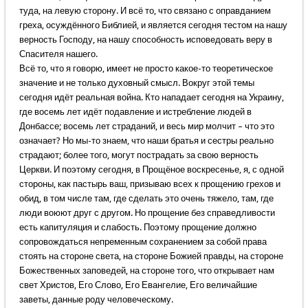
туда, на левую сторону. И всё то, что связано с оправданием
греха, осуждённого Библией, и является сегодня тестом на нашу
верность Господу, на нашу способность исповедовать веру в
Спасителя нашего.
Всё то, что я говорю, имеет не просто какое-то теоретическое
значение и не только духовный смысл. Вокруг этой темы
сегодня идёт реальная война. Кто нападает сегодня на Украину,
где восемь лет идёт подавление и истребление людей в
Донбассе; восемь лет страданий, и весь мир молчит – что это
означает? Но мы-то знаем, что наши братья и сестры реально
страдают; более того, могут пострадать за свою верность
Церкви. И поэтому сегодня, в Прощёное воскресенье, я, с одной
стороны, как пастырь ваш, призываю всех к прощению грехов и
обид, в том числе там, где сделать это очень тяжело, там, где
люди воюют друг с другом. Но прощение без справедливости
есть капитуляция и слабость. Поэтому прощение должно
сопровождаться непременным сохранением за собой права
стоять на стороне света, на стороне Божией правды, на стороне
Божественных заповедей, на стороне того, что открывает нам
свет Христов, Его Слово, Его Евангелие, Его величайшие
заветы, данные роду человеческому.