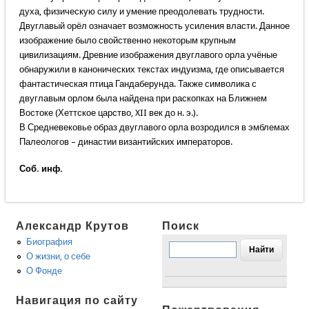
духа, физическую силу и умение преодолевать трудности.
Двуглавый орёл означает возможность усиления власти. Данное
изображение было свойственно некоторым крупным
цивилизациям. Древние изображения двуглавого орла учёные
обнаружили в канонических текстах индуизма, где описывается
фантастическая птица Гандаберунда. Также символика с
двуглавым орлом была найдена при раскопках на Ближнем
Востоке (Хеттское царство, XII век до н. э.).
В Средневековье образ двуглавого орла возродился в эмблемах
Палеологов – династии византийских императоров.
Соб. инф.
Александр Крутов
Поиск
Биография
О жизни, о себе
О Фонде
Навигация по сайту