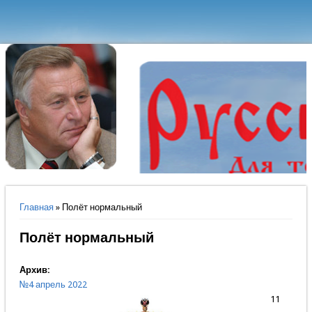
Вы здесь
Главная
» Полёт нормальный
Полёт нормальный
Архив:
№4 апрель 2022
11