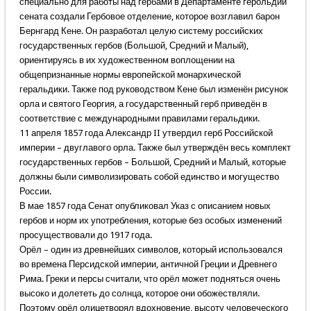
специально для работы над гербами в Департаменте герольдии
сената создали Гербовое отделение, которое возглавил барон
Бернгард Кене. Он разработал целую систему российских
государственных гербов (Большой, Средний и Малый),
ориентируясь в их художественном воплощении на
общепризнанные нормы европейской монархической
геральдики. Также под руководством Кене был изменён рисунок
орла и святого Георгия, а государственный герб приведён в
соответствие с международными правилами геральдики.
11 апреля 1857 года Александр II утвердил герб Российской
империи – двуглавого орла. Также был утверждён весь комплект
государственных гербов – Большой, Средний и Малый, которые
должны были символизировать собой единство и могущество
России.
В мае 1857 года Сенат опубликовал Указ с описанием новых
гербов и норм их употребления, которые без особых изменений
просуществовали до 1917 года.
Орёл – один из древнейших символов, который использовался
во времена Персидской империи, античной Греции и Древнего
Рима. Греки и персы считали, что орёл может подняться очень
высоко и долететь до солнца, которое они обожествляли.
Поэтому орёл олицетворял вдохновение, высоту человеческого