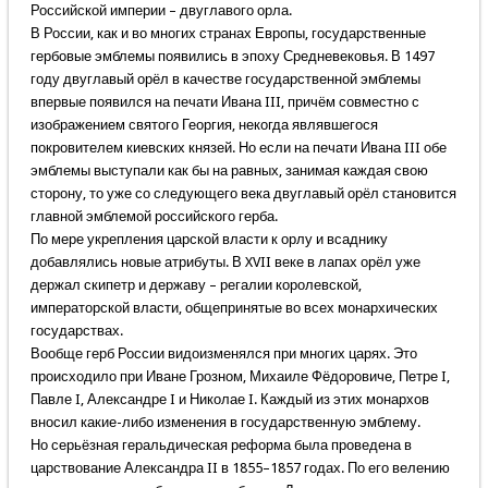
Российской империи – двуглавого орла.
В России, как и во многих странах Европы, государственные
гербовые эмблемы появились в эпоху Средневековья. В 1497
году двуглавый орёл в качестве государственной эмблемы
впервые появился на печати Ивана III, причём совместно с
изображением святого Георгия, некогда являвшегося
покровителем киевских князей. Но если на печати Ивана III обе
эмблемы выступали как бы на равных, занимая каждая свою
сторону, то уже со следующего века двуглавый орёл становится
главной эмблемой российского герба.
По мере укрепления царской власти к орлу и всаднику
добавлялись новые атрибуты. В XVII веке в лапах орёл уже
держал скипетр и державу – регалии королевской,
императорской власти, общепринятые во всех монархических
государствах.
Вообще герб России видоизменялся при многих царях. Это
происходило при Иване Грозном, Михаиле Фёдоровиче, Петре I,
Павле I, Александре I и Николае I. Каждый из этих монархов
вносил какие-либо изменения в государственную эмблему.
Но серьёзная геральдическая реформа была проведена в
царствование Александра II в 1855–1857 годах. По его велению