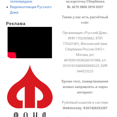
на карточку Сбербанка
телепередачи
№ 4279 3800 3976 0337
Видеоколлекция Русского
Дома
Также у нас есть расчётный
счёт:
Реклама
Организация «Русский Дом»,
ИНН 7702365862, КПП
770201001, Московский банк
Сбербанка России ОАО г.
Москва, р/с
40703810538260101068, к/с
30101810400000000225, БИК
044525225
Кроме того, пожертвования
можно направлять и через
интернет:
Рублёвый кошелёк в системе
Webmoney:
R207426332207