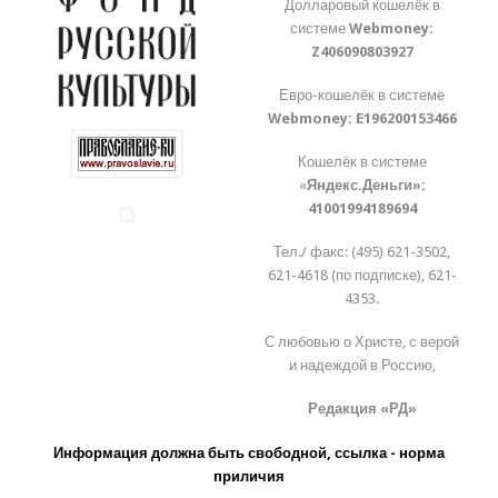
Долларовый кошелёк в
системе
Webmoney:
Z406090803927
Евро-кошелёк в системе
Webmoney:
E196200153466
Кошелёк в системе
«
Яндекс.Деньги»:
41001994189694
Тел./ факс: (495) 621-3502,
621-4618 (по подписке), 621-
4353.
С любовью о Христе, с верой
и надеждой в Россию,
Редакция «РД»
Информация должна быть свободной, ссылка - норма
приличия