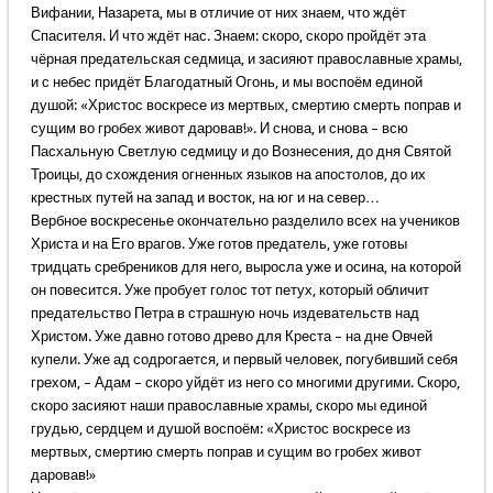
Вифании, Назарета, мы в отличие от них знаем, что ждёт
Спасителя. И что ждёт нас. Знаем: скоро, скоро пройдёт эта
чёрная предательская седмица, и засияют православные храмы,
и с небес придёт Благодатный Огонь, и мы воспоём единой
душой: «Христос воскресе из мертвых, смертию смерть поправ и
сущим во гробех живот даровав!». И снова, и снова – всю
Пасхальную Светлую седмицу и до Вознесения, до дня Святой
Троицы, до схождения огненных языков на апостолов, до их
крестных путей на запад и восток, на юг и на север…
Вербное воскресенье окончательно разделило всех на учеников
Христа и на Его врагов. Уже готов предатель, уже готовы
тридцать сребреников для него, выросла уже и осина, на которой
он повесится. Уже пробует голос тот петух, который обличит
предательство Петра в страшную ночь издевательств над
Христом. Уже давно готово древо для Креста – на дне Овчей
купели. Уже ад содрогается, и первый человек, погубивший себя
грехом, – Адам – скоро уйдёт из него со многими другими. Скоро,
скоро засияют наши православные храмы, скоро мы единой
грудью, сердцем и душой воспоём: «Христос воскресе из
мертвых, смертию смерть поправ и сущим во гробех живот
даровав!»