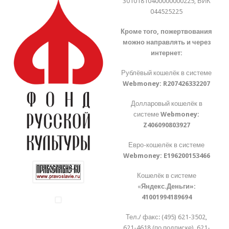
30101810400000000225, БИК
044525225
Кроме того, пожертвования
можно направлять и через
интернет:
Рублёвый кошелёк в системе
Webmoney:
R207426332207
Долларовый кошелёк в
системе
Webmoney:
Z406090803927
Евро-кошелёк в системе
Webmoney:
E196200153466
Кошелёк в системе
«
Яндекс.Деньги»:
41001994189694
Тел./ факс: (495) 621-3502,
621-4618 (по подписке), 621-