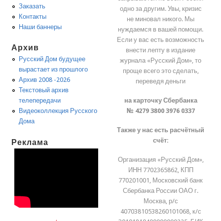
Заказать
одно за другим. Увы, кризис
Контакты
не миновал никого. Мы
Наши баннеры
нуждаемся в вашей помощи.
Если у вас есть возможность
Архив
внести лепту в издание
Русский Дом будущее
журнала «Русский Дом», то
вырастает из прошлого
проще всего это сделать,
Архив 2008 -2026
переведя деньги
Текстовый архив
на карточку Сбербанка
телепередачи
№ 4279 3800 3976 0337
Видеоколлекция Русского
Дома
Также у нас есть расчётный
счёт:
Реклама
Организация «Русский Дом»,
ИНН 7702365862, КПП
770201001, Московский банк
Сбербанка России ОАО г.
Москва, р/с
40703810538260101068, к/с