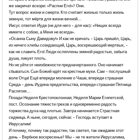
же закричат вскоре: «Распни Его!»? Они.
Тут вопрос жизни и смерти. Кто считает жизнью только жизнь
земную, тот мёртв для жизни вечной…
Иисус ответил Иуде (не для него – для нас): «Нищих всегда
имеете с собою, а Меня не всегда».
«Осанна Сыну Давидову!» И как не кричать – Царь пришёл, Царь,
из ничего хлебы созидающий, Царь, воскрешающий мертвых, –
как не славить Его! Люди ослеплены земной радостью, забыта
душа, ликует плоть.
Но не уйти от неизбежности предначертанного. Оно начинает
сбываться. Сын Божий идёт на крестные муки. Сам – послушный
воле Отца! Ещё впереди моление о Чаше, впереди страшная
Среда – день Иудина предательства, впереди страшная Пятница
Распятия…
Позади Неделя Крестопоклонная, Неделя Марии Египетской,
пост. Осознание тяжести грехов и одновременно радость
торжества духа над плотью. Завтра начинается Страстная
седмица. А ныне, сегодня, сейчас – Господь вступает в
Иерусалим!
И почему, почему так радостен, так светел, так ожидаем этот
день – Вербное воскресенье? Мы – не те жители Иерусалима,