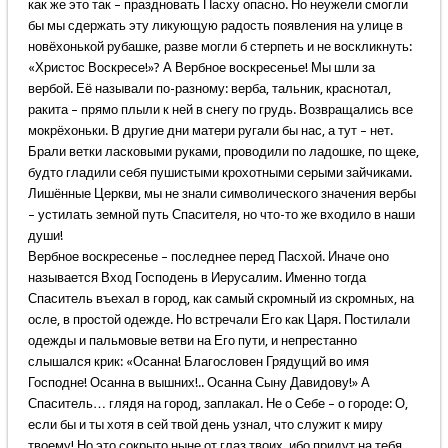
как же это так – праздновать Пасху опасно. Но неужели смогли
бы мы сдержать эту ликующую радость появления на улице в
новёхонькой рубашке, разве могли б стерпеть и не воскликнуть:
«Христос Воскресе!»? А Вербное воскресенье! Мы шли за
вербой. Её называли по-разному: верба, тальник, краснотал,
ракита – прямо плыли к ней в снегу по грудь. Возвращались все
мокрёхоньки. В другие дни матери ругали бы нас, а тут – нет.
Брали ветки ласковыми руками, проводили по ладошке, по щеке,
будто гладили себя пушистыми крохотными серыми зайчиками.
Лишённые Церкви, мы не знали символического значения вербы
– устилать земной путь Спасителя, но что-то же входило в наши
души!
Вербное воскресенье – последнее перед Пасхой. Иначе оно
называется Вход Господень в Иерусалим. Именно тогда
Спаситель въехал в город, как самый скромный из скромных, на
осле, в простой одежде. Но встречали Его как Царя. Постилали
одежды и пальмовые ветви на Его пути, и непрестанно
слышался крик: «Осанна! Благословен Грядущий во имя
Господне! Осанна в вышних!.. Осанна Сыну Давидову!» А
Спаситель… глядя на город, заплакал. Не о Себе – о городе: О,
если бы и ты хотя в сей твой день узнал, что служит к миру
твоему! Но это сокрыто ныне от глаз твоих, ибо придут на тебя