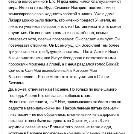
отёрла волосами ноги Его. И дом наполнился благоуханием от
мира. Именно тогда Иуда Симонов Искариот пожалел миро,
замаскировав свою жадность заботой о нищих. Уже в доме
Лазаря можно было понять, кто именно предаст Учителя, но
никто из учеников не верит, что с их Наставником что-то может
случиться. Он исцеляет хромых и прокажённых, немые
отверзают уста, слепые прозревают, Он спасает и милует, Он
повелевает стихиями, Он Всемогущ, Он Всесилен! Тем более
три ученика Его, три будущих апостола – Петр, Иаков и Иоанн –
были свидетелями, как Иисус беседовал с ветхозаветными
пророками Моисеем и Илией, а с неба раздался голос Божий:
Сей есть Сын Мой возлюбленный, в Котором Мое
благоволение… Разве может что-то случиться с Сыном
Божиим?
Да, может, отвечает нам Писание. Но только по воле Самого
Господа. А воля Его связана с любовью к нам.
Ну вот как нас спасти, как?! Нас, принимающих за благо только
радости материальной жизни. Накормленные пятью хлебами
пять тысяч – не все обратились, многие из них из-за дарового
питания готовы были следовать за Христом, лишь бы их
кормили, разве не так? Больше того, разве не те же люди,
которые в Вербное воскресенье кричали «Осанна!», разве не они