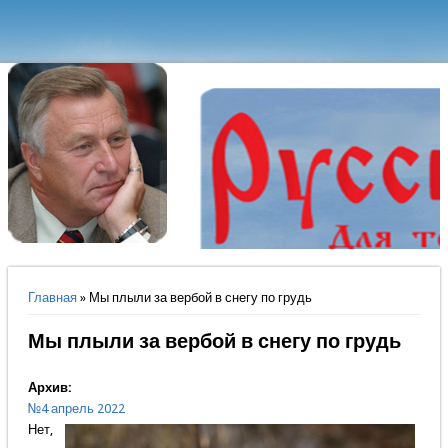
Вы здесь
Главная
» Мы плыли за вербой в снегу по грудь
Мы плыли за вербой в снегу по грудь
Архив:
№4 апрель 2022
Нет,