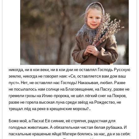
никогда, ни в кои веки, ни в кои дни не оставлял Господь Русскую
землю, никогда не говорил нам: «Се, оставляется вам дом ваш
пуст». Нет, не оставлял нас Господь! Наказывая, любил. Разве
не посылалось нам солнце на Благовещение, на Пасху, разве не
гремели грозы на Илию-пророка, не шёл лёгкий снег на Покров,
разве не горела высокая луна среди звёзд на Рождество, не
трещал лёд на реке в крещенские морозы?..
Боже мой, а Пасха! Её сияние, её стряпня, радостная для
голодных животишек. А обязательная чистая белая рубашка. И
пасхальные крашеные яйца! Матери боялись за нас, да и за себя: