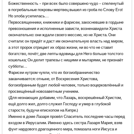
Божественность – при всех было совершено чудо – спеленутый
в погребальные покровы мертвец вышел из гроба по Слову Его!
Но злоба усилилась…
Первосвященники, книжники и фарисеи, закосневшие в гордыне
превозношения и исполненные зависти, возненавидели Христа
окончательно: они ждали своего мессию, но не Христа. Они
считали: он придёт и даст им окончательную власть над миром,
а этот пророк отрицает их образ жизни, ни во что не ставит
богатство, почёт; две лепты вдовицы для Него больше толстого
кошелька; Он делит трапезы с нищими и мытарями, не признаёт
субботы…
Фарисеи нутром чуяли, что их богоизбранничество
заканчивается: отныне, от Воскресения Христова,
богоизбранным будет любой человек, только воцерковлённый и
просвещённый новозаветным учением.
(Для незнающих добавим, что Лазарь, воскрешённый Христом,
ещё долго жил, долго служил Господу и умер в глубокой
старости, будучи епископом на Кипре.)
Именно в доме Лазаря провёл Спаситель последние часы перед
входом в Иерусалим. Именно здесь сестра Лазаря Мария, взяв
фунт нардового драгоценного мира, помазала ноги Иисуса и