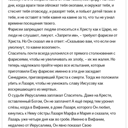
дни, когда враги твои обложат тебя окопами, и окружат тебя, и
стеснят тебя отовсюду, и разорят тебя, и побьют детей твоих в
тебе, и не оставят в тебе камня на камне за то, что ты не узнал
времени посещения твоего.
Фарисеи запрещают людям относиться к Христу как к Царю, но
люди не слушают, ликуют. «Запрети им», – требуют фарисеи от
Христа. Но Он сказал им в ответ: «Сказываю вам, что если они
умолкнут, то камни возопиют».
Спаситель почти всегда уклонялся от прямого столкновения с
фарисеями, чтобы не увеличивать их злобу, – их же жалея. Но
теперь надлежало пройти через все испытания, которые
приготовили Ему фарисеи: именно в эти дни заседает
Синедрион, приговоривший Христа к смерти. Тогда же положили
убить и Лазаря, чтобы не умножать славу Иисусову как
воскрешающего из мертвых.
О судьбе Иерусалима заплакал Спаситель. Даже на Кресте,
оставленный Богом, Он не заплачет! А ещё перед тем уронил
слёзы, когда в Вифании, в доме Лазаря, которого Он любил,
кинулись к Нему сёстры Лазаря Марфа и Мария и сказали, что
Лазарь уже четыре дня как во гробе. Именно в Вифании,
недалеко от Иерусалима, Он явно показал Свою