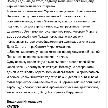
Но ещё седмица до этого, седмица молений и покаяний, ещё
чёрные завесы на царских вратах…
Только не оставлены мы! Утром в понедельник Православная
Церковь приступает к мироварению. Вливается в котёл
освящённая вода, елей и благовония, епископ зажигает огонь
под ним, и три дня варится миро под непрерывное чтение
Евангелия. Это – именно то священное миро, которым Мария в
доме воскрешённого Лазаря помазала ноги Христу и
помазанием которого сообщаются нам один раз в жизни дары
Духа Святого – при Святом Миропомазании.
…Вербочки лежали у нас на божнице, перед бабушкиной иконой.
При болезнях вербочки заваривали с чаем.
Одну веточку брали, когда в мае выгоняли в поле первый раз
коров, чтобы хлестнуть ею каждую. Веточку не возвращали
домой, а втыкали у берега. Вербочки обязательно приживались.
И сейчас мальчишки тоже ходят за нею. А девочки обвязывают
пучки вербы красными ленточками. В церкви батюшка освящает
вербу. Будь благословенно Вербное воскресенье, цветоносное,
как ещё называют его, Вход Господень в Иерусалим!
Владимир Николаевич
КРУПИН