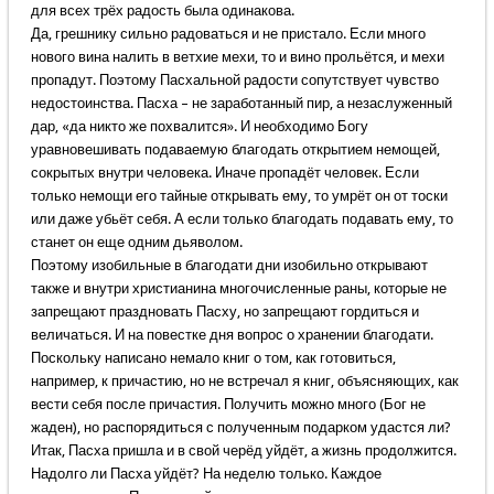
для всех трёх радость была одинакова.
Да, грешнику сильно радоваться и не пристало. Если много
нового вина налить в ветхие мехи, то и вино прольётся, и мехи
пропадут. Поэтому Пасхальной радости сопутствует чувство
недостоинства. Пасха – не заработанный пир, а незаслуженный
дар, «да никто же похвалится». И необходимо Богу
уравновешивать подаваемую благодать открытием немощей,
сокрытых внутри человека. Иначе пропадёт человек. Если
только немощи его тайные открывать ему, то умрёт он от тоски
или даже убьёт себя. А если только благодать подавать ему, то
станет он еще одним дьяволом.
Поэтому изобильные в благодати дни изобильно открывают
также и внутри христианина многочисленные раны, которые не
запрещают праздновать Пасху, но запрещают гордиться и
величаться. И на повестке дня вопрос о хранении благодати.
Поскольку написано немало книг о том, как готовиться,
например, к причастию, но не встречал я книг, объясняющих, как
вести себя после причастия. Получить можно много (Бог не
жаден), но распорядиться с полученным подарком удастся ли?
Итак, Пасха пришла и в свой черёд уйдёт, а жизнь продолжится.
Надолго ли Пасха уйдёт? На неделю только. Каждое