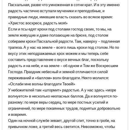
Пасхальная, разве что умноженная в сотни крат. И в эту именно
радость частично вступали мученики и преподобные, и
праведные люди, имевшие власть сказать во всякое время:
«Христос воскресе, радость моя!»
Если и псы едят крохи под столами господ своих, то мы, на
земле живущие и даже ползающие на брюхе, под столом
собираем крохи Пасхальной радости. Там, наверху – подлинная
трапеза. А у нас на земле – всего лишь крохи под столом. Но по
вкусу этих неподражаемых крох можем и мы теперь себе
составить представление о вкусе вечных благ, поскольку
радость и на небе, и на земле – об одном и Том же Воскресшем
Господе. Праздник небесный и земной отличаются силой
переживаний и «баллом» волн благодати. Некто молился:
«Ослаби мне волны благодати Твоей!»
У небожителей там «штормит» радостью. А у нас здесь «море
волнуется» в несколько неопасных баллов. Да и волнуется по-
разному: по мере веры сердец, по мере постных усилий и
ограничений, по мере покаянных трудов, поднятых добровольно
и вовремя.
Один на ночной службе зевает, другой спит, точно в гробе, на
привычном ложе, а третий весь светится. Невозможно, чтобы