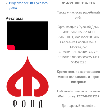
№ 4279 3800 3976 0337
Видеоколлекция Русского
Дома
Также у нас есть расчётный
счёт:
Реклама
Организация «Русский Дом»,
ИНН 7702365862, КПП
770201001, Московский банк
Сбербанка России ОАО г.
Москва, р/с
40703810538260101068, к/с
30101810400000000225, БИК
044525225
Кроме того, пожертвования
можно направлять и через
интернет:
Рублёвый кошелёк в системе
Webmoney:
R207426332207
Долларовый кошелёк в