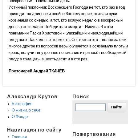
воскресенье – Пасхальный день.
Истинный поклонник Воскресшего Господа не тот, кто раз в год
приходит на длинное и особое богослужение, отягчая руки
корзинами со снедью, а тот, кто всякую неделю в воскресный
день чтит и славит Победителя смерти – Иисуса. В этом
понимании Пасхи Христовой – ближайший и необходимейший
плод всех Пасхальных торжеств. Состоится это – вслед за сим
многое другое из вопросов веры облечётся в осязаемую плоть и
кровь, получит внутреннее понимание и принесёт необходимый
плод: в тридцать, в шестьдесят и в сто раз.
Протоиерей Андрей ТКАЧЁВ
Александр Крутов
Поиск
Биография
О жизни, о себе
О Фонде
Навигация по сайту
Пожертвования
Главная