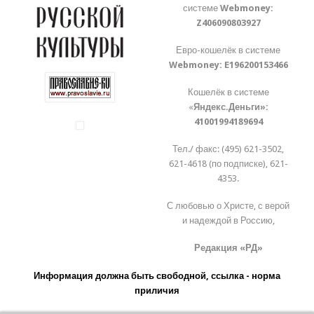
системе
Webmoney:
Z406090803927
Евро-кошелёк в системе
Webmoney:
E196200153466
Кошелёк в системе
«
Яндекс.Деньги»:
41001994189694
Тел./ факс: (495) 621-3502,
621-4618 (по подписке), 621-
4353.
С любовью о Христе, с верой
и надеждой в Россию,
Редакция «РД»
Информация должна быть свободной, ссылка - норма
приличия