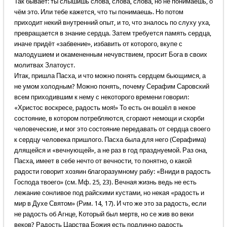
Так бывает: ты слышишь слова, слова, слова, но не понимаешь, о
чём это. Или тебе кажется, что ты понимаешь. Но потом
приходит некий внутренний опыт, и то, что зналось по слуху уха,
превращается в знание сердца. Затем требуется память сердца,
иначе придёт «забвение», избавить от которого, вкупе с
малодушием и окамененным нечувствием, просит Бога в своих
молитвах Златоуст.
Итак, пришла Пасха, и что можно понять сердцем бьющимся, а
не умом холодным? Можно понять, почему Серафим Саровский
всем приходившим к нему с некоторого времени говорил:
«Христос воскресе, радость моя!» То есть он вошёл в некое
состояние, в котором потребляются, сгорают немощи и скорби
человеческие, и мог это состояние передавать от сердца своего
к сердцу человека пришлого. Пасха была для него (Серафима)
длящейся и «вечнующей», а не раз в год празднуемой. Раз она,
Пасха, имеет в себе нечто от вечности, то понятно, о какой
радости говорит хозяин благоразумному рабу: «Вниди в радость
Господа твоего» (см. Мф. 25, 23). Вечная жизнь ведь не есть
лежание сонливое под райскими кустами, но некая «радость и
мир в Духе Святом» (Рим. 14, 17). И что же это за радость, если
не радость об Агнце, Который был мертв, но се жив во веки
веков? Радость Царства Божия есть подлинно радость