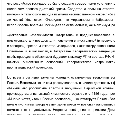
что российское государство было создано совместными усилиями ру
более чем пропагандистский прием. Средства и силы на строите
империи у татарского народа изымали насильственно») какое-либо 
ли чести? Увы, стоит. Очевидно, что мирзаяновы и байрамовы
использованы врагами России для ее ослабления и, как максимум, ра
«Декларация независимости Татарстана» и предшествовавшая 
подготовка стали поводом для появления в иностранной (в первую о
и западной) прессе множества материалов, «констатирующих» нали
Поволжье, и, в частности, в Татарстане, сепаратистских тенденций
якобы приведет в обозримом будущем к выходу РТ из состава РФ. И 
никаких объективных оснований, сепаратистская «страшилк
пропагандистский потенциал.
Во всем этом явно заметны «следы», оставленные геополитичес
России. Вспомним, как и кем раскручивалась в начале девяностых 
обвинившего российские власти в нарушении Парижской конвен
производства и испытаний химического оружия, и с 1996 года пр
«Многие хотят, чтобы Россия распалась, - констатирует Разиль Ва
целые институты, которые этим занимаются — вот они и направляют,
помогают этого добиться». Недаром сообщения о принятии Дек