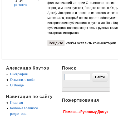
- 21:24
фальсификаций истории Отечества относител
permalink
тюрок, и многих русских, "предки которых Ор
Аджи). Интересно и понятно изложена масса 
материала, который не так просто обнаружит
исторических публикациях в духе а-ля Ян и Кар
публикациях повторяющих своих русских колл
татарских историков.
Войдите
чтобы оставить комментарии
Александр Крутов
Поиск
Биография
О жизни, о себе
О Фонде
Навигация по сайту
Пожертвования
Главная
Колонка главного
Помощь «Русскому Дому»
редактора