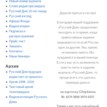
Новый номер журнала
Слово редактора (видео)
Русский Дом 20 лет назад
Дорогие братья и сестры!
Русский взгляд
Афиша Фонда
Благодаря вашей поддержке
Видеогалерея
«Русский Дом» продолжает
Подписка и
выходить в то время, когда
распространение
православные издания
Прайс лист
закрываются по всей России
Заказать
одно за другим. Увы, кризис
Контакты
не миновал никого. Мы
Наши баннеры
нуждаемся в вашей помощи.
Если у вас есть возможность
Архив
внести лепту в издание
Русский Дом будущее
журнала «Русский Дом», то
вырастает из прошлого
проще всего это сделать,
Архив 2008 -2026
переведя деньги
Текстовый архив
на карточку Сбербанка
телепередачи
№ 4279 3800 3976 0337
Видеоколлекция Русского
Дома
Также у нас есть расчётный