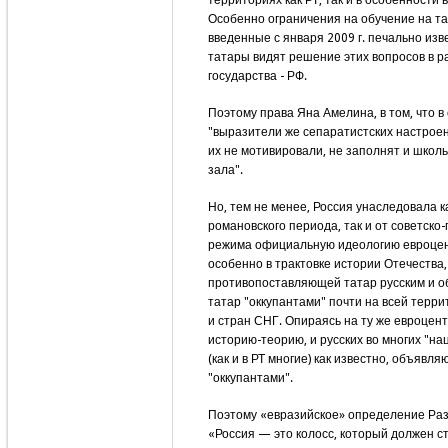
территориях как РТ, так и в особенности в
Особенно ограничения на обучение на та
введенные с января 2009 г. печально изв
татары видят решение этих вопросов в р
государства - РФ.
Поэтому права Яна Амелина, в том, что в
"выразители же сепаратистских настроен
их не мотивировали, не заполнят и школь
зала".
Но, тем не менее, Россия унаследовала к
романовского периода, так и от советско
режима официальную идеологию евроце
особенно в трактовке истории Отечества,
противопоставляющей татар русским и 
татар "оккупантами" почти на всей терр
и стран СНГ. Опираясь на ту же евроцен
историю-теорию, и русских во многих "н
(как и в РТ многие) как известно, объявля
"оккупантами".
Поэтому «евразийское» определение Раз
«Россия — это колосс, который должен ст