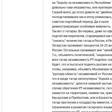
на "борьбу за независимость Республики 
довольно-таки неграмотны, или притворя
Скорей всего, до этого довело их "двойн
господствовавшее как в эпоху романовых, 
советско-партийный период. Да и ныне
демонстрирующее особливую живучесть.
Так вот о татарах. Во-первых, даже по 
подсчетам-переписям, старающимся как
"снизить" количество татар в России, в Р
Татарстан проживает процентов 20-25 вс
России. Остальные проживают вне "своей
Т.о., объявлять политической, "национал
всех татар независимость РТ подобно то
будет, что и пытаться поднять русских на 
чтобы, например, объявить Московскую 
"русскую область" независимой от России
что в среде татар непопулярна "борьба з
независимость", кроется немалой частью в
случае обретения РТ независимости, тат
окажутся на территории, скажем так, чужо
Как русские в Прибалтике, или в Казахста
татар претензии к государству имеются, о
ограничения в развитии татарского языка