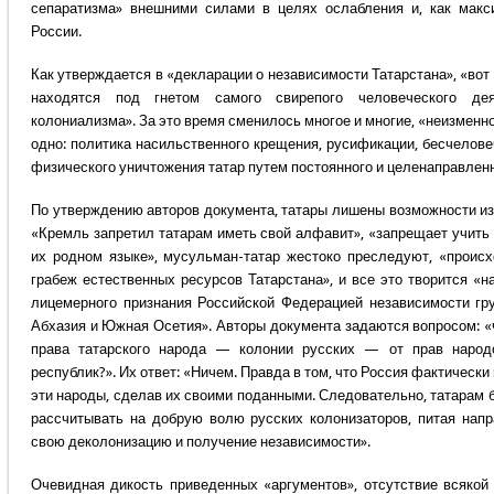
сепаратизма» внешними силами в целях ослабления и, как макс
России.
Как утверждается в «декларации о независимости Татарстана», «вот
находятся под гнетом самого свирепого человеческого д
колониализма». За это время сменилось многое и многие, «неизменн
одно: политика насильственного крещения, русификации, бесчелове
физического уничтожения татар путем постоянного и целенаправленн
По утверждению авторов документа, татары лишены возможности из
«Кремль запретил татарам иметь свой алфавит», «запрещает учить 
их родном языке», мусульман-татар жестоко преследуют, «проис
грабеж естественных ресурсов Татарстана», и все это творится «н
лицемерного признания Российской Федерацией независимости гру
Абхазия и Южная Осетия». Авторы документа задаются вопросом: 
права татарского народа — колонии русских — от прав народ
республик?». Их ответ: «Ничем. Правда в том, что Россия фактически
эти народы, сделав их своими поданными. Следовательно, татарам
рассчитывать на добрую волю русских колонизаторов, питая нап
свою деколонизацию и получение независимости».
Очевидная дикость приведенных «аргументов», отсутствие всякой