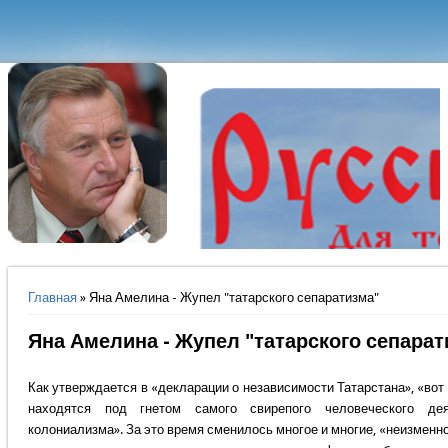
Вы здесь
Главная
» Яна Амелина - Жупел "татарского сепаратизма"
Яна Амелина - Жупел "татарского сепарат
Как утверждается в «декларации о независимости Татарстана», «вот
находятся под гнетом самого свирепого человеческого д
колониализма». За это время сменилось многое и многие, «неизменн