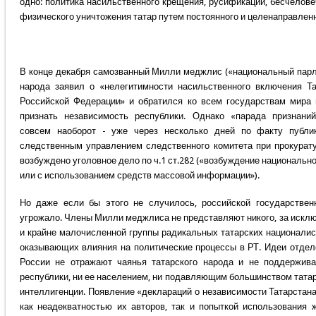
одно: политика насильственного крещения, русификации, бесчелове
физического уничтожения татар путем постоянного и целенаправленн
В конце декабря самозванный Милли меджлис («национальный парл
народа заявил о «нелегитимности насильственного включения Та
Российской Федерации» и обратился ко всем государствам мира
признать независимость республики. Однако «парада признани
совсем наоборот - уже через несколько дней по факту публи
следственным управлением следственного комитета при прокурат
возбуждено уголовное дело по ч.1 ст.282 («возбуждение национальн
или с использованием средств массовой информации»).
Но даже если бы этого не случилось, российской государствен
угрожало. Члены Милли меджлиса не представляют никого, за искл
и крайне малочисленной группы радикальных татарских националис
оказывающих влияния на политические процессы в РТ. Идеи отдел
России не отражают чаянья татарского народа и не поддержив
республики, ни ее населением, ни подавляющим большинством тата
интеллигенции. Появление «деклараций о независимости Татарстан
как неадекватностью их авторов, так и попыткой использования 