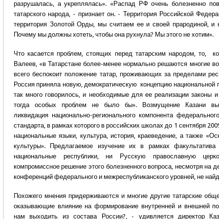
разрушалась, а укреплялась». «Распад РФ очень болезненно по
татарского народа, - признает он. - Территория Российской Феде
территория Золотой Орды, мы считаем ее и своей прародиной, и 
Почему мы должны хотеть, чтобы она рухнула? Мы этого не хотим».
Что касается проблем, стоящих перед татарским народом, то, ко
Валеев, «в Татарстане более-менее нормально решаются многие в
всего беспокоит положение татар, проживающих за пределами респ
Россия приняла новую, демократическую концепцию национальной п
так много говорилось, и необходимые для ее реализации законы и
тогда особых проблем не было бы». Возмущение Казани выз
ликвидация национально-регионального компонента федерального
стандарта, в рамках которого в российских школах до 1 сентября 20
национальные языки, культура, история, краеведение, а также «О
культуры». Предлагаемое изучение их в рамках факультатива
национальные республики, ни Русскую православную церк
компромиссное решение этого болезненного вопроса, несмотря на д
конференций федерального и межреспубликанского уровней, не найд
Похожего мнения придерживаются и многие другие татарские обще
оказывающие влияние на формирование внутренней и внешней по
нам выходить из состава России?, - удивляется директор Каз