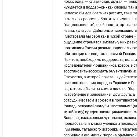
ногах: одна — славянская, другая — тюрк
нуждается в поддержке - как словом, так и
неплохо бы для блага как русских, так и т
остальных россиян обратить внимание н
"нацменьшинств", особенно татар - на со
языка, культуры. Дабы оные "меньшинств
чувствовали бы себя как в чужой стране -
ощущение стремятся вызвать у них разн
противники России разных национальнос
обитающие как вне, так и в самой России.
При том, необходимо поддержать, полага
исследователей-подвижников, которые с
восстановить-воссоздать объективную и
Отечества, в которой показаны действит
взаимоотношения народов Евразии и Росс
вв., которые были на самом деле не "бор
истребление и завоевание" друг друга, а
сотрудничеством и союзом в противосто
"западноевропейскому" и "восточным" (
китайскому) суперэтносам-цивилизациям.
Вопросы, изложенные чуть выше, основа
проработаны в книгах ученика и последов
Гумилева, татарского историка и писателя
особенно в его книгах "Корона ордынско