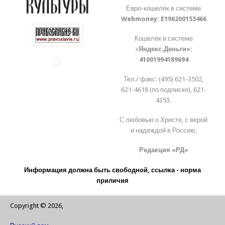
Евро-кошелёк в системе
Webmoney:
E196200153466
Кошелёк в системе
«
Яндекс.Деньги»:
41001994189694
Тел./ факс: (495) 621-3502,
621-4618 (по подписке), 621-
4353.
С любовью о Христе, с верой
и надеждой в Россию,
Редакция «РД»
Информация должна быть свободной, ссылка - норма
приличия
Copyright © 2026,