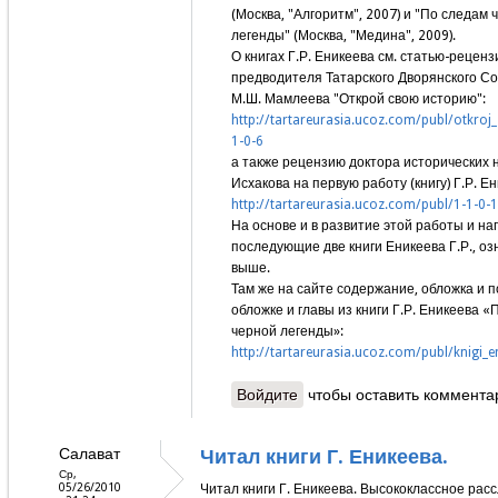
(Москва, "Алгоритм", 2007) и "По следам 
легенды" (Москва, "Медина", 2009).
О книгах Г.Р. Еникеева см. статью-рецен
предводителя Татарского Дворянского С
М.Ш. Мамлеева "Открой свою историю":
http://tartareurasia.ucoz.com/publ/otkroj_s
1-0-6
а также рецензию доктора исторических н
Исхакова на первую работу (книгу) Г.Р. Ен
http://tartareurasia.ucoz.com/publ/1-1-0-1
На основе и в развитие этой работы и н
последующие две книги Еникеева Г.Р., оз
выше.
Там же на сайте содержание, обложка и п
обложке и главы из книги Г.Р. Еникеева «
черной легенды»:
http://tartareurasia.ucoz.com/publ/knigi_e
Войдите
чтобы оставить коммента
Салават
Читал книги Г. Еникеева.
Ср,
05/26/2010
Читал книги Г. Еникеева. Высококлассное рас