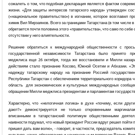
сожалеть о том, что подобная декларация является фактом соврем
жизни. «Для защиты интересов татарского народа» утвержден сос
(«национальное правительство») в изгнании, которое возглавил 
химик Вил Мирзаянов. Всего за границами Татарстана (в том числе в
обретается почти половина этого «правительства», что само по себе
отсутствии у него влиятельности.
Решение обратиться к международной общественности с прос
государственной независимости Татарстана было принято п
меджлиса еще 26 октября, тогда же восстановили и Милли назара
действиям стало признание Косово, Южной Осетии и Абхазии. «Эт
надежду татарскому народу на признание Россией государствен
Республики Татарстан с обеспечением территориального коридора 
область для экономических и культурных международных сообщени
обращении Милли меджлиса президентам и парламентам государств
Характерно, что «нелогичная логика» в духе «почему, если друг
дают?» демонстрируется не только откровенными маргинал
вписанными в татарстанский политикум общественными деятел
наивности подумал, что новый президент России вдруг решил пойти п
пришел дать вам волю», - говорит, в частности, председатель комит
культуре, науке, образованию и национальным вопросам Разиль Вале