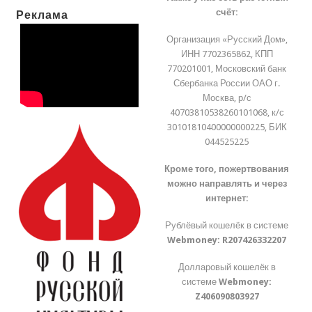
счёт:
Реклама
Организация «Русский Дом»,
ИНН 7702365862, КПП
770201001, Московский банк
Сбербанка России ОАО г.
Москва, р/с
40703810538260101068, к/с
30101810400000000225, БИК
044525225
Кроме того, пожертвования
можно направлять и через
интернет:
Рублёвый кошелёк в системе
Webmoney:
R207426332207
Долларовый кошелёк в
системе
Webmoney:
Z406090803927