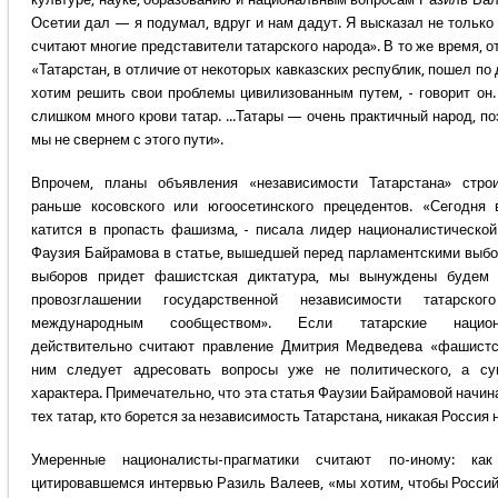
Осетии дал — я подумал, вдруг и нам дадут. Я высказал не только
считают многие представители татарского народа». В то же время, о
«Татарстан, в отличие от некоторых кавказских республик, пошел по
хотим решить свои проблемы цивилизованным путем, - говорит он
слишком много крови татар. ...Татары — очень практичный народ, п
мы не свернем с этого пути».
Впрочем, планы объявления «независимости Татарстана» стро
раньше косовского или югоосетинского прецедентов. «Сегодня 
катится в пропасть фашизма, - писала лидер националистической
Фаузия Байрамова в статье, вышедшей перед парламентскими выбо
выборов придет фашистская диктатура, мы вынуждены будем 
провозглашении государственной независимости татарско
международным сообществом». Если татарские национа
действительно считают правление Дмитрия Медведева «фашистск
ним следует адресовать вопросы уже не политического, а су
характера. Примечательно, что эта статья Фаузии Байрамовой начин
тех татар, кто борется за независимость Татарстана, никакая Россия 
Умеренные националисты-прагматики считают по-иному: к
цитировавшемся интервью Разиль Валеев, «мы хотим, чтобы Росси