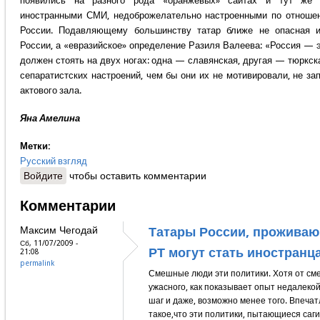
появились на разного рода «оранжевых» сайтах и тут же
иностранными СМИ, недоброжелательно настроенными по отноше
России. Подавляющему большинству татар ближе не опасная и
России, а «евразийское» определение Разиля Валеева: «Россия — э
должен стоять на двух ногах: одна — славянская, другая — тюркск
сепаратистских настроений, чем бы они их не мотивировали, не за
актового зала.
Яна Амелина
Метки:
Русский взгляд
Войдите
чтобы оставить комментарии
Комментарии
Максим Чегодай
Татары России, проживаю
Сб, 11/07/2009 -
РТ могут стать иностранц
21:08
permalink
Смешные люди эти политики. Хотя от см
ужасного, как показывает опыт недалекой
шаг и даже, возможно менее того. Впеча
такое,что эти политики, пытающиеся саг