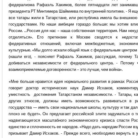
федерализма Рафаэль Хакимов, более пятнадцати лет занимавш
президента РТ Минтимера Шаймиева по внутренней политике. - Я ещ
все татары жили в Татарстане, или республика имела бы внешнюю
государствами. Но наши амбиции гораздо больше: мы хотим вли
России. ...Россия для нас – наша собственная территория. Нам неку
отделяться». Его претензии к Москве сводятся к недоста
федеративных отношений, включая межбюджетные, экономич
культурные. «Мы долго искали общий язык с федеральным центром 
(нашли его), - поясняет Рафаэль Хакимов, рассуждая, почему Та
добиваться независимости от федерального центра. - Потому
взаимоприемлемые договоренности – это лучше, чем война».
«Мне больше нравится идея нормального развития в рамках Росси
говорит доктор исторических наук Дамир Исхаков, комментир
уместность достижения Татарстаном независимости. - Татары, ка
других этносов, должны иметь возможность развиваться в ра
государства — иметь свои национальные школы, культуру и так дале
плохо не будет». Он предлагает российской элите задуматься о т
надвигающегося масштабного экономического кризиса спасти Ро
единство и сплоченность ее народов. «Надо дать народам России вз
призывает Дамир Исхаков. - Прежде всего, необходимо вернуть в