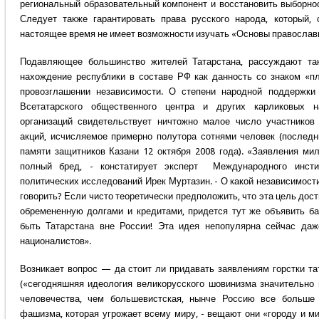
региональный образовательный компонент и восстановить выборнос
Следует также гарантировать права русского народа, который, 
настоящее время не имеет возможности изучать «Основы православ
Подавляющее большинство жителей Татарстана, рассуждают та
нахождение республики в составе РФ как данность со знаком «п
провозглашении независимости. О степени народной поддержк
Всетатарского общественного центра и других карликовых на
организаций свидетельствует ничтожно малое число участников
акций, исчисляемое примерно полутора сотнями человек (послед
памяти защитников Казани 12 октября 2008 года). «Заявления ми
полный бред, - констатирует эксперт Международного инстит
политических исследований Ирек Муртазин. - О какой независимост
говорить? Если чисто теоретически предположить, что эта цель дост
обремененную долгами и кредитами, придется тут же объявить ба
быть Татарстана вне России! Эта идея непопулярна сейчас даж
националистов».
Возникает вопрос — да стоит ли придавать заявлениям горстки т
(«сегодняшняя идеология великорусского шовинизма значительно 
человечества, чем большевистская, нынче Россию все больше
фашизма, которая угрожает всему миру, - вещают они «городу и мир