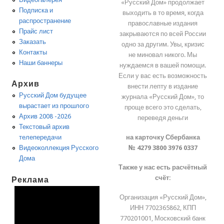
«Русский Дом» продолжает
Подписка и
выходить в то время, когда
распространение
православные издания
Прайс лист
закрываются по всей России
Заказать
одно за другим. Увы, кризис
Контакты
не миновал никого. Мы
Наши баннеры
нуждаемся в вашей помощи.
Если у вас есть возможность
Архив
внести лепту в издание
Русский Дом будущее
журнала «Русский Дом», то
вырастает из прошлого
проще всего это сделать,
Архив 2008 -2026
переведя деньги
Текстовый архив
на карточку Сбербанка
телепередачи
№ 4279 3800 3976 0337
Видеоколлекция Русского
Дома
Также у нас есть расчётный
счёт:
Реклама
Организация «Русский Дом»,
ИНН 7702365862, КПП
770201001, Московский банк