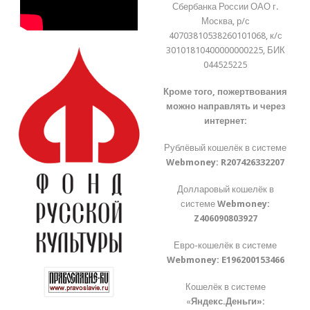
Сбербанка России ОАО г.
Москва, р/с
40703810538260101068, к/с
30101810400000000225, БИК
044525225
Кроме того, пожертвования
можно направлять и через
интернет:
Рублёвый кошелёк в системе
Webmoney:
R207426332207
Долларовый кошелёк в
системе
Webmoney:
Z406090803927
Евро-кошелёк в системе
Webmoney:
E196200153466
Кошелёк в системе
«
Яндекс.Деньги»: