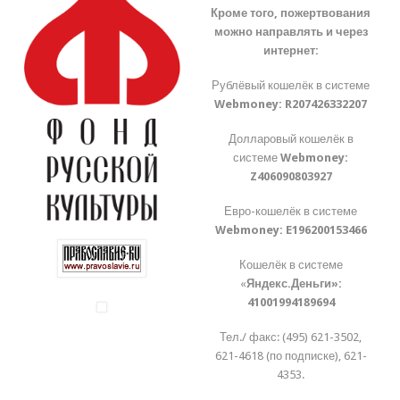
Кроме того, пожертвования
можно направлять и через
интернет:
Рублёвый кошелёк в системе
Webmoney:
R207426332207
Долларовый кошелёк в
системе
Webmoney:
Z406090803927
Евро-кошелёк в системе
Webmoney:
E196200153466
Кошелёк в системе
«
Яндекс.Деньги»:
41001994189694
Тел./ факс: (495) 621-3502,
621-4618 (по подписке), 621-
4353.