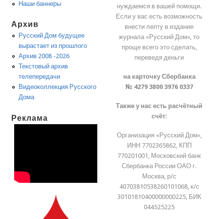
Наши баннеры
нуждаемся в вашей помощи.
Если у вас есть возможность
Архив
внести лепту в издание
Русский Дом будущее
журнала «Русский Дом», то
вырастает из прошлого
проще всего это сделать,
Архив 2008 -2026
переведя деньги
Текстовый архив
на карточку Сбербанка
телепередачи
№ 4279 3800 3976 0337
Видеоколлекция Русского
Дома
Также у нас есть расчётный
счёт:
Реклама
Организация «Русский Дом»,
ИНН 7702365862, КПП
770201001, Московский банк
Сбербанка России ОАО г.
Москва, р/с
40703810538260101068, к/с
30101810400000000225, БИК
044525225