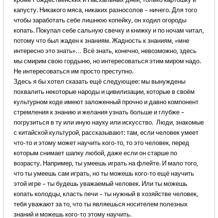
капусту. Никакого мяса, никаких разносолов – ничего. Для того
чтобы заработать себе лишнюю копейку, он ходил огороды
копать. Покупал себе сальную свечку и книжку и по ночам читал,
потому что был жаден к знаниям. Жадность к знаниям, «мне
интересно это знать»… Всё знать, конечно, невозможно, здесь
мы смирим свою гордыню, но интересоваться этим миром надо.
Не интересоваться им просто преступно.
Здесь я бы хотел сказать ещё следующее: мы вынуждены
похвалить некоторые народы и цивилизации, которые в своём
культурном коде имеют заложенный прочно и давно компонент
стремления к знанию и желания узнать больше и глубже –
погрузиться в ту или иную науку или искусство. Люди, знакомые
с китайской культурой, рассказывают: там, если человек умеет
что-то и этому может научить кого-то, то это человек, перед
которым снимает шапку любой, даже если он старше по
возрасту. Например, ты умеешь играть на флейте. И мало того,
что ты умеешь сам играть, но ты можешь кого-то ещё научить
этой игре – ты будешь уважаемый человек. Или ты можешь
копать колодцы, класть печи – ты нужный в хозяйстве человек,
тебя уважают за то, что ты являешься носителем полезных
знаний и можешь кого-то этому научить.