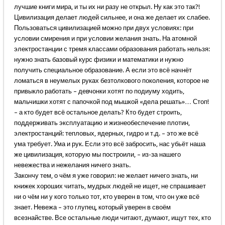
лучшие книги мира, и ты их ни разу не открыл. Ну как это так?!
Цивилизация делает людей сильнее, и она же делает их слабее.
Пользоваться цивилизацией можно при двух условиях: при
условии смирения и при условии желания знать. На атомной
электростанции с тремя классами образования работать нельзя:
нужно знать базовый курс физики и математики и нужно
получить специальное образование. А если это всё начнёт
ломаться в неумелых руках безтолкового поколения, которое не
привыкло работать – девчонки хотят по подиуму ходить,
мальчишки хотят с папочкой под мышкой «дела решать»… Стоп!
– а кто будет всё остальное делать? Кто будет строить,
поддерживать эксплуатацию и жизнеобеспечение плотин,
электростанций: тепловых, ядерных, гидро и т.д. – это же всё
ума требует. Ума и рук. Если это всё забросить, нас убьёт наша
же цивилизация, которую мы построили, – из-за нашего
невежества и нежелания ничего знать.
Закончу тем, о чём я уже говорил: не желает ничего знать, ни
книжек хороших читать, мудрых людей не ищет, не спрашивает
ни о чём ни у кого только тот, кто уверен в том, что он уже всё
знает. Невежа – это глупец, который уверен в своём
всезнайстве. Все остальные люди читают, думают, ищут тех, кто