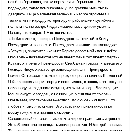
пошёл в Германию, потом вернулся из Германии… Но
подождите, таких ломоносовых у нас должно быть тысяч
двадцать и ещё маленькая тележка! У нас же огромный и
талантливый народ, у которого руки работящие – кулибиных
полным-полно везде. Люди смышлёные, с цепким умом…
Почему это умирает? Я не понимаю.
«Любите меня», – говорит Премудрость. Почитайте Книгу
Премудрости, главы 5–8. Премудрость взывает на площадях:
«Безумцы, обратитесь ко мне! Берите даром мой хлеб и пейте
мою воду – пожалуйста! Кто не любит меня, тот любит смерть».
Кстати, эту речь о Премудрости Она Сама и говорит – а ведь это
Господь Иисус Христос до воплощения, Он – Премудрость
Божия. Он говорит, что «ещё прежде первых пылинок Вселенной
Я была перед лицом Творца и веселилась, и проводила черту по
небосводу, и создавала бездны, источники вод… Все ищущие
Меня найдут благодать, а не ищущие Меня любят смерть».
Понимаете, что такое невежество? Это любовь к смерти. Это
любовь к тому, что сгниёт. Это страстная привязанность ко
всему тому, что в принципе смердит.
Современный человек считает, что миром правят секс и деньги.
Это абсолютная неправда: миром правит Бог. И Бог даёт знания.
Тот, кто верит в деньги, будет в пух разбит тем, кто любит знания,