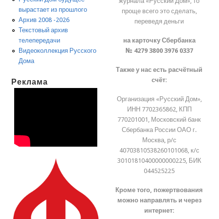
журнала «Русский Дом», то
вырастает из прошлого
проще всего это сделать,
Архив 2008 -2026
переведя деньги
Текстовый архив
на карточку Сбербанка
телепередачи
№ 4279 3800 3976 0337
Видеоколлекция Русского
Дома
Также у нас есть расчётный
счёт:
Реклама
Организация «Русский Дом»,
ИНН 7702365862, КПП
770201001, Московский банк
Сбербанка России ОАО г.
Москва, р/с
40703810538260101068, к/с
30101810400000000225, БИК
044525225
Кроме того, пожертвования
можно направлять и через
интернет: