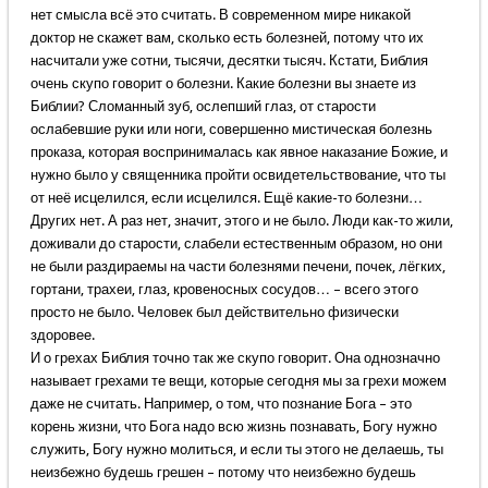
нет смысла всё это считать. В современном мире никакой
доктор не скажет вам, сколько есть болезней, потому что их
насчитали уже сотни, тысячи, десятки тысяч. Кстати, Библия
очень скупо говорит о болезни. Какие болезни вы знаете из
Библии? Сломанный зуб, ослепший глаз, от старости
ослабевшие руки или ноги, совершенно мистическая болезнь
проказа, которая воспринималась как явное наказание Божие, и
нужно было у священника пройти освидетельствование, что ты
от неё исцелился, если исцелился. Ещё какие-то болезни…
Других нет. А раз нет, значит, этого и не было. Люди как-то жили,
доживали до старости, слабели естественным образом, но они
не были раздираемы на части болезнями печени, почек, лёгких,
гортани, трахеи, глаз, кровеносных сосудов… – всего этого
просто не было. Человек был действительно физически
здоровее.
И о грехах Библия точно так же скупо говорит. Она однозначно
называет грехами те вещи, которые сегодня мы за грехи можем
даже не считать. Например, о том, что познание Бога – это
корень жизни, что Бога надо всю жизнь познавать, Богу нужно
служить, Богу нужно молиться, и если ты этого не делаешь, ты
неизбежно будешь грешен – потому что неизбежно будешь