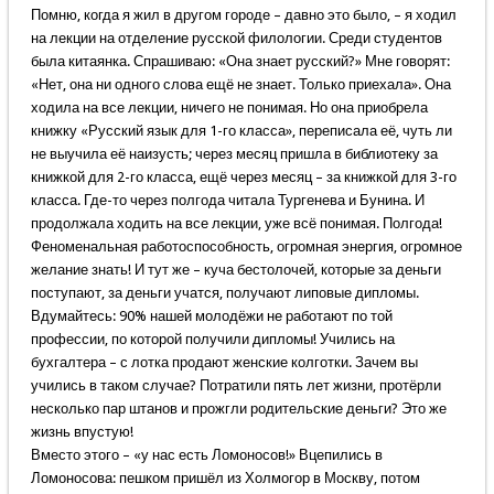
Помню, когда я жил в другом городе – давно это было, – я ходил
на лекции на отделение русской филологии. Среди студентов
была китаянка. Спрашиваю: «Она знает русский?» Мне говорят:
«Нет, она ни одного слова ещё не знает. Только приехала». Она
ходила на все лекции, ничего не понимая. Но она приобрела
книжку «Русский язык для 1-го класса», переписала её, чуть ли
не выучила её наизусть; через месяц пришла в библиотеку за
книжкой для 2-го класса, ещё через месяц – за книжкой для 3-го
класса. Где-то через полгода читала Тургенева и Бунина. И
продолжала ходить на все лекции, уже всё понимая. Полгода!
Феноменальная работоспособность, огромная энергия, огромное
желание знать! И тут же – куча бестолочей, которые за деньги
поступают, за деньги учатся, получают липовые дипломы.
Вдумайтесь: 90% нашей молодёжи не работают по той
профессии, по которой получили дипломы! Учились на
бухгалтера – с лотка продают женские колготки. Зачем вы
учились в таком случае? Потратили пять лет жизни, протёрли
несколько пар штанов и прожгли родительские деньги? Это же
жизнь впустую!
Вместо этого – «у нас есть Ломоносов!» Вцепились в
Ломоносова: пешком пришёл из Холмогор в Москву, потом