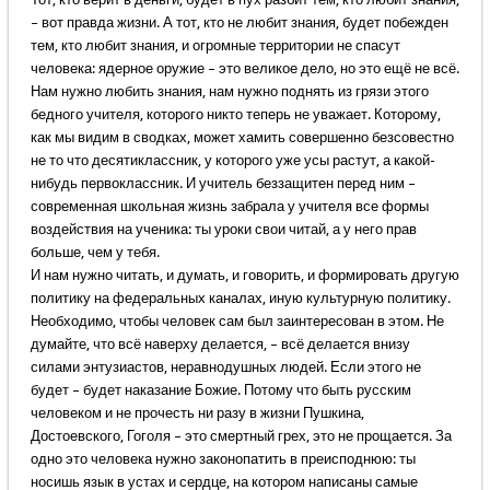
– вот правда жизни. А тот, кто не любит знания, будет побежден
тем, кто любит знания, и огромные территории не спасут
человека: ядерное оружие – это великое дело, но это ещё не всё.
Нам нужно любить знания, нам нужно поднять из грязи этого
бедного учителя, которого никто теперь не уважает. Которому,
как мы видим в сводках, может хамить совершенно безсовестно
не то что десятиклассник, у которого уже усы растут, а какой-
нибудь первоклассник. И учитель беззащитен перед ним –
современная школьная жизнь забрала у учителя все формы
воздействия на ученика: ты уроки свои читай, а у него прав
больше, чем у тебя.
И нам нужно читать, и думать, и говорить, и формировать другую
политику на федеральных каналах, иную культурную политику.
Необходимо, чтобы человек сам был заинтересован в этом. Не
думайте, что всё наверху делается, – всё делается внизу
силами энтузиастов, неравнодушных людей. Если этого не
будет – будет наказание Божие. Потому что быть русским
человеком и не прочесть ни разу в жизни Пушкина,
Достоевского, Гоголя – это смертный грех, это не прощается. За
одно это человека нужно законопатить в преисподнюю: ты
носишь язык в устах и сердце, на котором написаны самые