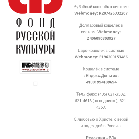
Рублёвый кошелёк в системе
Webmoney:
R207426332207
Долларовый кошелёк в
системе
Webmoney:
Z406090803927
Евро-кошелёк в системе
Webmoney:
E196200153466
Кошелёк в системе
«
Яндекс.Деньги»:
41001994189694
Тел./ факс: (495) 621-3502,
621-4618 (по подписке), 621-
4353.
С любовью о Христе, с верой
и надеждой в Россию,
Редакция «РД»