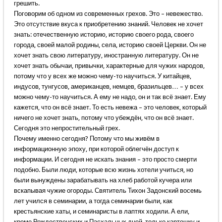
грешить.
Поговорим об одном из современных грехов. Это – невежество.
Это отсутствие вкуса к приобретению знаний. Человек не хочет
знать: отечественную историю, историю своего рода, своего
города, своей малой родины, села, историю своей Церкви. Он не
хочет знать свою литературу, иностранную литературу. Он не
хочет знать обычаи, привычки, характерные для чужих народов,
потому что у всех же можно чему-то научиться. У китайцев,
индусов, тунгусов, американцев, немцев, бразильцев… – у всех
можно чему-то научиться. А ему не надо, он и так всё знает. Ему
кажется, что он всё знает. То есть невежа – это человек, который
ничего не хочет знать, потому что убеждён, что он всё знает.
Сегодня это непростительный грех.
Почему именно сегодня? Потому что мы живём в
информационную эпоху, при которой облегчён доступ к
информации. И сегодня не искать знания – это просто смерти
подобно. Были люди, которые всю жизнь хотели учиться, но
были вынуждены зарабатывать на хлеб работой кучера или
вскапывая чужие огороды. Святитель Тихон Задонский восемь
лет учился в семинарии, а тогда семинарии были, как
крестьянские хаты, и семинаристы в лаптях ходили. А ели,
кроме Рождественских и Пасхальных дней, только картошку и