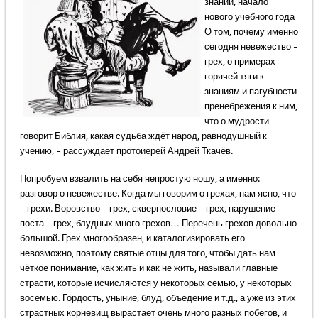
знаний, начало
нового учебного года
О том, почему именно
сегодня невежество –
грех, о примерах
горячей тяги к
знаниям и пагубности
пренебрежения к ним,
что о мудрости
говорит Библия, какая судьба ждёт народ, равнодушный к
учению, – рассуждает протоиерей Андрей Ткачёв.
Попробуем взвалить на себя непростую ношу, а именно:
разговор о невежестве. Когда мы говорим о грехах, нам ясно, что
– грехи. Воровство – грех, сквернословие – грех, нарушение
поста – грех, блудных много грехов… Перечень грехов довольно
большой. Грех многообразен, и каталогизировать его
невозможно, поэтому святые отцы для того, чтобы дать нам
чёткое понимание, как жить и как не жить, называли главные
страсти, которые исчисляются у некоторых семью, у некоторых
восемью. Гордость, уныние, блуд, объедение и т.д., а уже из этих
страстных корневищ вырастает очень много разных побегов, и