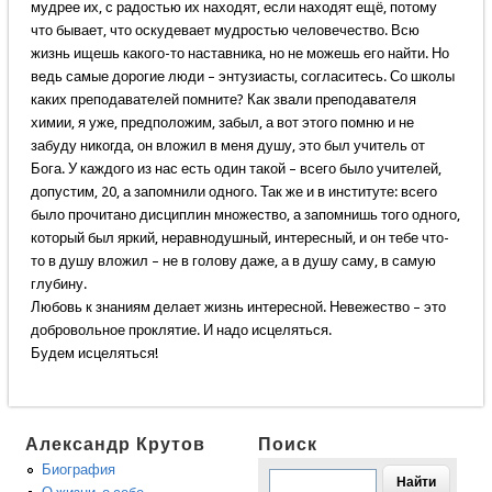
мудрее их, с радостью их находят, если находят ещё, потому
что бывает, что оскудевает мудростью человечество. Всю
жизнь ищешь какого-то наставника, но не можешь его найти. Но
ведь самые дорогие люди – энтузиасты, согласитесь. Со школы
каких преподавателей помните? Как звали преподавателя
химии, я уже, предположим, забыл, а вот этого помню и не
забуду никогда, он вложил в меня душу, это был учитель от
Бога. У каждого из нас есть один такой – всего было учителей,
допустим, 20, а запомнили одного. Так же и в институте: всего
было прочитано дисциплин множество, а запомнишь того одного,
который был яркий, неравнодушный, интересный, и он тебе что-
то в душу вложил – не в голову даже, а в душу саму, в самую
глубину.
Любовь к знаниям делает жизнь интересной. Невежество – это
добровольное проклятие. И надо исцеляться.
Будем исцеляться!
Александр Крутов
Поиск
Биография