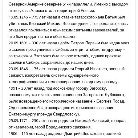
Северной Америке севернее 51-й параллели. Именно с выходом
этого указа Аляска стала территорией России.
19.09.1246 – 775 лет назад в ставке татарского хана Батыя был
убит князь Киевский Михаил Всеволодович. По преданию, князь
отказался поклониться языческим святыням завоевателей, за
что был предан пытке и обезглавлен.
20.09.1691 – 330 лет назад царём Петром Первым был издан указ
о ссылке преступников в Сибирь за «три татьбы», по-другому –
за три кражи. Этот указ был вскоре отменён, однако практика
ссылки в Сибирь сохранилась до наших дней.
23.09.1846 – 175 лет назад родился Георгий Игнатьев, военный
связист, изобретатель системы одновременного
телеграфирования и телефонирования по одному проводу.
1991 – 30 лет назад подмосковному городу Загорску,
названному так в честь революционера Загорского-Лубоцкого,
было возвращено его историческое название – Сергиев Посад.
Одновременно было возвращено историческое название
Екатеринбургу (прежде Свердловску).
25.09.1771 – 250 лет назад родился Николай Раевский, генерал
от кавалерии, герой Бородинского сражения.
1906 – 115 лет назад родился Дмитрий Шостакович, великий