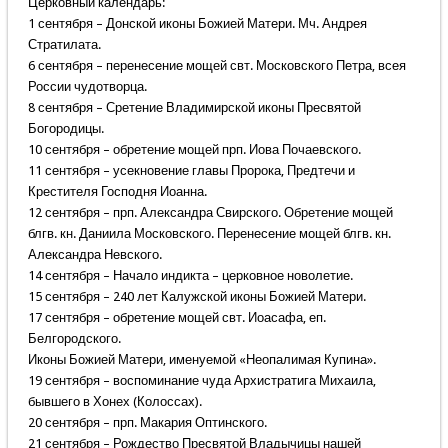
Церковный календарь:
1 сентября – Донской иконы Божией Матери. Мч. Андрея
Стратилата.
6 сентября – перенесение мощей свт. Московского Петра, всея
России чудотворца.
8 сентября – Сретение Владимирской иконы Пресвятой
Богородицы.
10 сентября – обретение мощей прп. Иова Почаевского.
11 сентября – усекновение главы Пророка, Предтечи и
Крестителя Господня Иоанна.
12 сентября – прп. Александра Свирского. Обретение мощей
блгв. кн. Даниила Московского. Перенесение мощей блгв. кн.
Александра Невского.
14 сентября – Начало индикта – церковное новолетие.
15 сентября – 240 лет Калужской иконы Божией Матери.
17 сентября – обретение мощей свт. Иоасафа, еп.
Белгородского.
Иконы Божией Матери, именуемой «Неопалимая Купина».
19 сентября – воспоминание чуда Архистратига Михаила,
бывшего в Хонех (Колоссах).
20 сентября – прп. Макария Оптинского.
21 сентября – Рождество Пресвятой Владычицы нашей