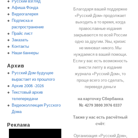
Русский взгляд
Афиша Фонда
Благодаря вашей поддержке
Видеогалерея
«Русский Дом» продолжает
Подписка и
выходить в то время, когда
распространение
православные издания
Прайс лист
закрываются по всей России
Заказать
одно за другим. Увы, кризис
Контакты
не миновал никого. Мы
Наши баннеры
нуждаемся в вашей помощи.
Если у вас есть возможность
Архив
внести лепту в издание
Русский Дом будущее
журнала «Русский Дом», то
вырастает из прошлого
проще всего это сделать,
Архив 2008 -2026
переведя деньги
Текстовый архив
на карточку Сбербанка
телепередачи
№ 4279 3800 3976 0337
Видеоколлекция Русского
Дома
Также у нас есть расчётный
счёт:
Реклама
Организация «Русский Дом»,