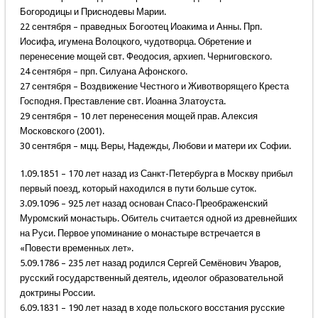
Богородицы и Приснодевы Марии.
22 сентября – праведных Богоотец Иоакима и Анны. Прп.
Иосифа, игумена Волоцкого, чудотворца. Обретение и
перенесение мощей свт. Феодосия, архиеп. Черниговского.
24 сентября – прп. Силуана Афонского.
27 сентября – Воздвижение Честного и Животворящего Креста
Господня. Преставление свт. Иоанна Златоуста.
29 сентября – 10 лет перенесения мощей прав. Алексия
Московского (2001).
30 сентября – мцц. Веры, Надежды, Любови и матери их Софии.
1.09.1851 – 170 лет назад из Санкт-Петербурга в Москву прибыл
первый поезд, который находился в пути больше суток.
3.09.1096 – 925 лет назад основан Спасо-Преображенский
Муромский монастырь. Обитель считается одной из древнейших
на Руси. Первое упоминание о монастыре встречается в
«Повести временных лет».
5.09.1786 – 235 лет назад родился Сергей Семёнович Уваров,
русский государственный деятель, идеолог образовательной
доктрины России.
6.09.1831 – 190 лет назад в ходе польского восстания русские