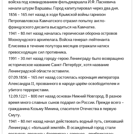
войска под командованием фельдмаршала И.Ф. Паскевича
начали штурм Варшавы. Город капитулировал через два дня.
1856 – 165 лет назад в ходе Крымской войны гарнизон
Петропавловска-Камчатского отразил попытку англо-
французского десанта высадиться на Камчатке.
1941 – 80 лет назад началась героическая оборона островов
Моонзундского архипелага. Войска генерал-лейтенанта
Елисеева в течение полутора месяцев отражали натиск
превосходящих сил противника.
1991 – 30 лет назад городу-герою Ленинграду было возвращено
историческое название Санкт-Петербург, хотя название
Ленинградской области оставили.
07.09.1856 – 165 лет назад состоялась коронация императора
Александра II, прозванного в народе царём-освободителем и
убитого террористами.
12.09.1221 – 800 лет назад основан Нижний Новгород. В разное
время много славных сынов подарил он России. Прежде всего –
гражданина Козьму Минина, спасителя Отечества в первую
Смуту.
1941 – 80 лет назад начал действовать водный путь, связавший
Ленинград с «большой землёй». В осаждённый город стали
поступать продукты, боеприпасы, горючее – приближалась