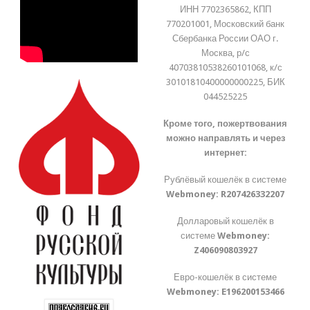
ИНН 7702365862, КПП
770201001, Московский банк
Сбербанка России ОАО г.
Москва, р/с
40703810538260101068, к/с
30101810400000000225, БИК
044525225
Кроме того, пожертвования
можно направлять и через
интернет:
Рублёвый кошелёк в системе
Webmoney:
R207426332207
Долларовый кошелёк в
системе
Webmoney:
Z406090803927
Евро-кошелёк в системе
Webmoney:
E196200153466