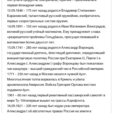
первая блокадная зима.
13.09.1846 – 175 лет назад родился Владимир Степанович
Барановский, талантливый русский оружейник, изобретатель
первых скорострельных систем оружия.
14.09.1891 – 130 лет назад родился Иван Матвеевич Виноградов,
великий русский учёный-математик. Ему принадлежит слава
«разрешителя проблемы Гольдбаха», просуществовавшей в
математике более двухсот лет.
15.09.1741 – 280 лет назад родился Александр Воронцов,
государственный деятель, блестящий дипломат, определявший
внешнеторговую политику России при Екатерине II, Павле I и
Александре I. Александром I графу Воронцову был пожалован
чин канцлера – высший гражданский чин в Российской империи.
1771 – 250 лет назад в Москве начался чумной бунт.
Многотысячная толпа ворвалась в Кремль и убила
архиепископа Амвросия. Войска Григория Орлова жестоко
подавили бунт.
1961 – 60 лет назад первый реактивный пассажирский самолёт в
мире Ту-104 впервые вышел на трассы Аэрофлота.
16.09.1821 – 200 лет назад был издан указ императора
Александра I об абсолютных правах России на земли в