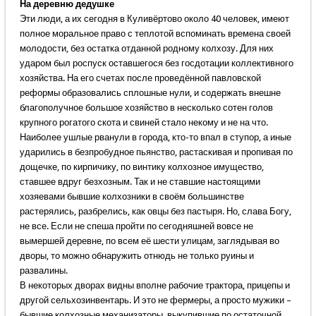
На деревню дедушке
Эти люди, а их сегодня в Куливёртово около 40 человек, имеют
полное моральное право с теплотой вспоминать времена своей
молодости, без остатка отданной родному колхозу. Для них
ударом был роспуск оставшегося без госдотации коллективного
хозяйства. На его счетах после проведённой павловской
реформы образовались сплошные нули, и содержать внешне
благополучное большое хозяйство в несколько сотен голов
крупного рогатого скота и свиней стало некому и не на что.
Наиболее ушлые рванули в города, кто-то впал в ступор, а иные
ударились в безпробудное пьянство, растаскивая и пропивая по
дощечке, по кирпичику, по винтику колхозное имущество,
ставшее вдруг безхозным. Так и не ставшие настоящими
хозяевами бывшие колхозники в своём большинстве
растерялись, разбрелись, как овцы без пастыря. Но, слава Богу,
не все. Если не спеша пройти по сегодняшней вовсе не
вымершей деревне, по всем её шести улицам, заглядывая во
дворы, то можно обнаружить отнюдь не только руины и
развалины.
В некоторых дворах видны вполне рабочие трактора, прицепы и
другой сельхозинвентарь. И это не фермеры, а просто мужики –
бывшие колхозные механизаторы, выкупившие по остаточной