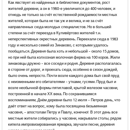
Как явствует из найденных в библиотеке документов, рост
жителей деревни, а он в 1980-е увеличился до 400 человек, и
отнюдь не только за счёт естественной рождаемости местных
жителей, которая была не так уж и велика, и не за счёт
направленных сюда молодых специалистов. Но в большей
степени за счёт переезда в Куливёртово жителей т.н.
неперспективных окрестных деревень. Переехали сюда в 1983
году и несколько семей из Зинаково, с которыми удалось
пообщаться. Деревня была хоть и небольшой – около 15 домов,
но при ней была колхозная молочная ферма на 100 коров. Жили
зинаковцы дружно – все соседи и родня. Деревня располагалась
в стороне от дорог, и проехать сюда, особенно в сезон дождей,
было очень непросто. Почти возле каждого дома был свой пруд
с неизменными его обитателями – утками, гусями. Пруд был и
возле необычной формы пятиглавой, крытой железом часовни,
построенной в начале ХХ века. По сохранившимся
воспоминаниям, Днём деревни было 12 июля – Петров день, что
даёт ответ на вопрос, кому была посвящена безымянная
часовня, – апостолам Петру и Павлу, конечно! В этот день все
местные жители собирались у часовни, накрывали столы, рядом
кипела импровизированная ярмарка, звучали песни, деревня