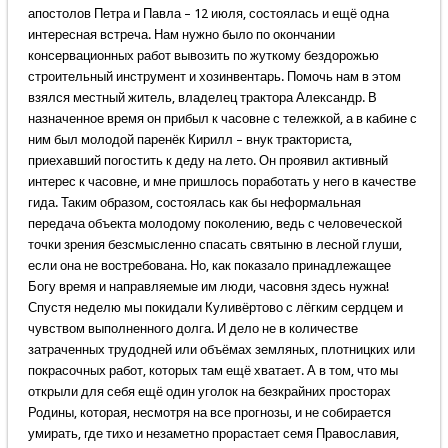
апостолов Петра и Павла – 12 июля, состоялась и ещё одна
интересная встреча. Нам нужно было по окончании
консервационных работ вывозить по жуткому бездорожью
строительный инструмент и хозинвентарь. Помочь нам в этом
взялся местный житель, владелец трактора Александр. В
назначенное время он прибыл к часовне с тележкой, а в кабине с
ним был молодой паренёк Кирилл – внук тракториста,
приехавший погостить к деду на лето. Он проявил активный
интерес к часовне, и мне пришлось поработать у него в качестве
гида. Таким образом, состоялась как бы неформальная
передача объекта молодому поколению, ведь с человеческой
точки зрения безсмысленно спасать святыню в лесной глуши,
если она не востребована. Но, как показало принадлежащее
Богу время и направляемые им люди, часовня здесь нужна!
Спустя неделю мы покидали Куливёртово с лёгким сердцем и
чувством выполненного долга. И дело не в количестве
затраченных трудодней или объёмах земляных, плотницких или
покрасочных работ, которых там ещё хватает. А в том, что мы
открыли для себя ещё один уголок на безкрайних просторах
Родины, которая, несмотря на все прогнозы, и не собирается
умирать, где тихо и незаметно прорастает семя Православия,