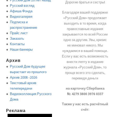
Русский Дом 20 лет назад
Дорогие братья и сестры!
Русский взгляд
Афиша Фонда
Благодаря вашей поддержке
Видеогалерея
«Русский Дом» продолжает
Подписка и
выходить в то время, когда
распространение
православные издания
Прайс лист
закрываются по всей России
Заказать
одно за другим. Увы, кризис
Контакты
не миновал никого. Мы
Наши баннеры
нуждаемся в вашей помощи.
Если у вас есть возможность
Архив
внести лепту в издание
Русский Дом будущее
журнала «Русский Дом», то
вырастает из прошлого
проще всего это сделать,
Архив 2008 -2026
переведя деньги
Текстовый архив
на карточку Сбербанка
телепередачи
№ 4279 3800 3976 0337
Видеоколлекция Русского
Дома
Также у нас есть расчётный
счёт:
Реклама