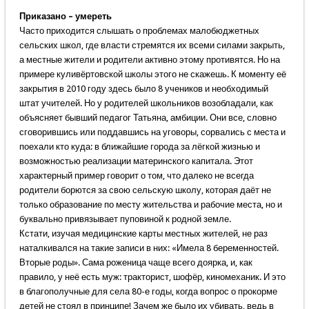
Приказано – умереть
Часто приходится слышать о проблемах малобюджетных
сельских школ, где власти стремятся их всеми силами закрыть,
а местные жители и родители активно этому противятся. Но на
примере куливёртовской школы этого не скажешь. К моменту её
закрытия в 2010 году здесь было 8 учеников и необходимый
штат учителей. Но у родителей школьников возобладали, как
объясняет бывший педагог Татьяна, амбиции. Они все, словно
сговорившись или поддавшись на уговоры, сорвались с места и
поехали кто куда: в ближайшие города за лёгкой жизнью и
возможностью реализации материнского капитала. Этот
характерный пример говорит о том, что далеко не всегда
родители борются за свою сельскую школу, которая даёт не
только образование по месту жительства и рабочие места, но и
буквально привязывает пуповиной к родной земле.
Кстати, изучая медицинские карты местных жителей, не раз
наталкивался на такие записи в них: «Имела 8 беременностей.
Вторые роды». Сама роженица чаще всего доярка, и, как
правило, у неё есть муж: тракторист, шофёр, киномеханик. И это
в благополучные для села 80-е годы, когда вопрос о прокорме
детей не стоял в принципе! Зачем же было их убивать, ведь в