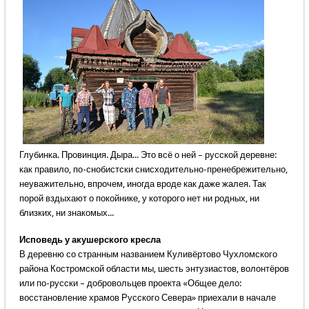
Глубинка. Провинция. Дыра... Это всё о ней – русской деревне:
как правило, по-снобистски снисходительно-пренебрежительно,
неуважительно, впрочем, иногда вроде как даже жалея. Так
порой вздыхают о покойнике, у которого нет ни родных, ни
близких, ни знакомых...
Исповедь у акушерского кресла
В деревню со странным названием Куливёртово Чухломского
района Костромской области мы, шесть энтузиастов, волонтёров
или по-русски – добровольцев проекта «Общее дело:
восстановление храмов Русского Севера» приехали в начале