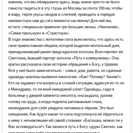
важном, что мы обнаружили здесь, ведь иначе просто не было
смысла тащиться в эту глушь из Москвы за почти 700 км, чтобы
в жару, терпя укусы оводов и слепней, приводить в порядок
неизвестную нам до сего момента часовенку! Для неё мы,
кстати, специально привезли три больших иконы: «Умиление»,
«Семистрельную» и «Страстную».
В ходе знакомства с жителями села выяснилось, что здесь есть
своя православная община, которой выделен молельный дом,
принадлежавший ранее председателю колхоза. Возглавляет её
Светлана, бывший парторг колхоза «Путь к коммунизму». Она
кратко рассказала свою историю обращения к Богу, к Церкви.
Всё у неё было замечательно – семья, дом, работа, но сданные
однажды анализы выявили онкологию. «Как? Почему? Зачем?»
Кто не задавал эти вопросы в схожей ситуации, адресуя их то ли
к Минздраву, то ли иной неведомой силе? Однажды, сидя в
больнице у дверей кабинета онколога, она рыдала, уронив
голову на грудь, а когда подняла заплаканные глаза,
неожиданно для себя увидела человека в чёрном. Это был
священник. Как будто какая-то сила подтолкнула её обратиться
к нему с незнакомыми ей самой словами: «Батюшка, можно ли у
Вас исповедаться?» Так начался путь к Богу «дуры Светки», как
называет сама себя эта почтенная на вид женщина.