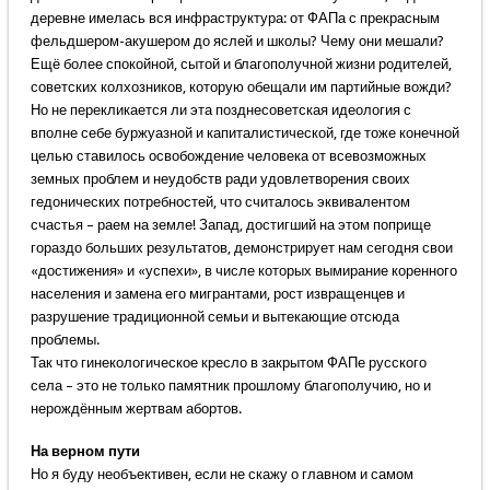
деревне имелась вся инфраструктура: от ФАПа с прекрасным
фельдшером-акушером до яслей и школы? Чему они мешали?
Ещё более спокойной, сытой и благополучной жизни родителей,
советских колхозников, которую обещали им партийные вожди?
Но не перекликается ли эта позднесоветская идеология с
вполне себе буржуазной и капиталистической, где тоже конечной
целью ставилось освобождение человека от всевозможных
земных проблем и неудобств ради удовлетворения своих
гедонических потребностей, что считалось эквивалентом
счастья – раем на земле! Запад, достигший на этом поприще
гораздо больших результатов, демонстрирует нам сегодня свои
«достижения» и «успехи», в числе которых вымирание коренного
населения и замена его мигрантами, рост извращенцев и
разрушение традиционной семьи и вытекающие отсюда
проблемы.
Так что гинекологическое кресло в закрытом ФАПе русского
села – это не только памятник прошлому благополучию, но и
нерождённым жертвам абортов.
На верном пути
Но я буду необъективен, если не скажу о главном и самом