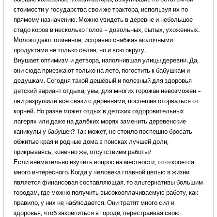
стоимости у государства свои же трактора, используя их по
прямому назначению. Можно увидеть в деревне и небольшое
стадо коров в несколько голов – довольных, сытых, ухоженных.
Молоко дают отменное, исправно снабжая молочными
продуктами не только селян, но и всю округу.
Внушает оптимизм и детвора, наполнившая улицы деревни. Да,
они сюда приезжают только на лето, погостить к бабушкам и
дедушкам. Сегодня такой дешёвый и полезный для здоровья
детский вариант отдыха, увы, для многих горожан невозможен –
они разрушили все связи с деревнями, поспешив оторваться от
корней. Но разве может отдых в детских оздоровительных
лагерях или даже на далёких морях заменить деревенские
каникулы у бабушек? Так может, не стоило поспешно бросать
обжитые края и родные дома в поисках лучшей доли,
прикрываясь, конечно же, отсутствием работы?
Если внимательно изучить вопрос на местности, то откроется
много интересного. Когда у человека главной целью в жизни
является финансовая составляющая, то альтернативы большим
городам, где можно получить высокооплачиваемую работу, как
правило, у них не наблюдается. Они тратят много сил и
здоровья, чтоб закрепиться в городе, перестраивая свою