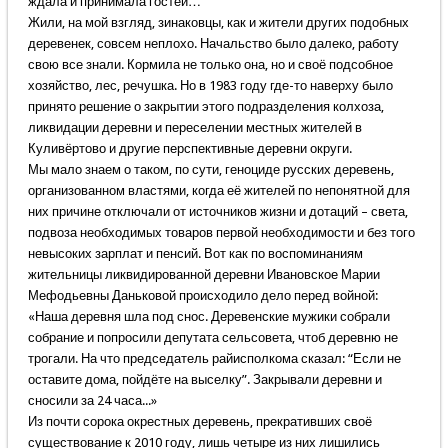
ждала и принимала гостей…
Жили, на мой взгляд, зинаковцы, как и жители других подобных
деревенек, совсем неплохо. Начальство было далеко, работу
свою все знали. Кормила не только она, но и своё подсобное
хозяйство, лес, речушка. Но в 1983 году где-то наверху было
принято решение о закрытии этого подразделения колхоза,
ликвидации деревни и переселении местных жителей в
Куливёртово и другие перспективные деревни округи.
Мы мало знаем о таком, по сути, геноциде русских деревень,
организованном властями, когда её жителей по непонятной для
них причине отключали от источников жизни и дотаций – света,
подвоза необходимых товаров первой необходимости и без того
невысоких зарплат и пенсий. Вот как по воспоминаниям
жительницы ликвидированной деревни Ивановское Марии
Мефодьевны Даньковой происходило дело перед войной:
«Наша деревня шла под снос. Деревенские мужики собрали
собрание и попросили депутата сельсовета, чтоб деревню не
трогали. На что председатель райисполкома сказал: “Если не
оставите дома, пойдёте на выселку”. Закрывали деревни и
сносили за 24 часа...»
Из почти сорока окрестных деревень, прекративших своё
существование к 2010 году, лишь четыре из них лишились