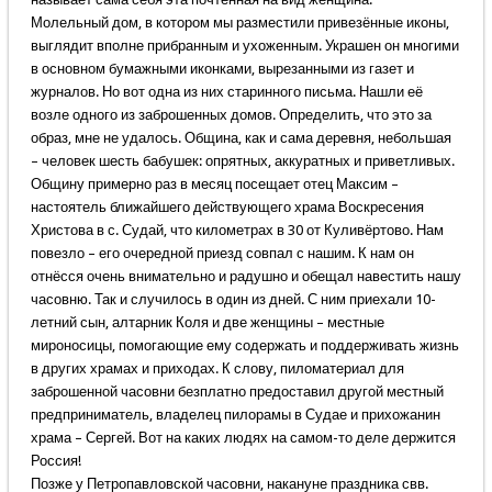
Молельный дом, в котором мы разместили привезённые иконы,
выглядит вполне прибранным и ухоженным. Украшен он многими
в основном бумажными иконками, вырезанными из газет и
журналов. Но вот одна из них старинного письма. Нашли её
возле одного из заброшенных домов. Определить, что это за
образ, мне не удалось. Община, как и сама деревня, небольшая
– человек шесть бабушек: опрятных, аккуратных и приветливых.
Общину примерно раз в месяц посещает отец Максим –
настоятель ближайшего действующего храма Воскресения
Христова в с. Судай, что километрах в 30 от Куливёртово. Нам
повезло – его очередной приезд совпал с нашим. К нам он
отнёсся очень внимательно и радушно и обещал навестить нашу
часовню. Так и случилось в один из дней. С ним приехали 10-
летний сын, алтарник Коля и две женщины – местные
мироносицы, помогающие ему содержать и поддерживать жизнь
в других храмах и приходах. К слову, пиломатериал для
заброшенной часовни безплатно предоставил другой местный
предприниматель, владелец пилорамы в Судае и прихожанин
храма – Сергей. Вот на каких людях на самом-то деле держится
Россия!
Позже у Петропавловской часовни, накануне праздника свв.