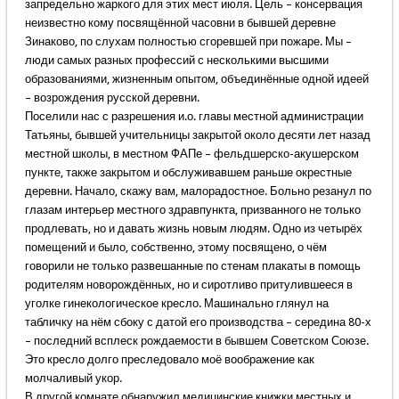
запредельно жаркого для этих мест июля. Цель – консервация
неизвестно кому посвящённой часовни в бывшей деревне
Зинаково, по слухам полностью сгоревшей при пожаре. Мы –
люди самых разных профессий с несколькими высшими
образованиями, жизненным опытом, объединённые одной идеей
– возрождения русской деревни.
Поселили нас с разрешения и.о. главы местной администрации
Татьяны, бывшей учительницы закрытой около десяти лет назад
местной школы, в местном ФАПе – фельдшерско-акушерском
пункте, также закрытом и обслуживавшем раньше окрестные
деревни. Начало, скажу вам, малорадостное. Больно резанул по
глазам интерьер местного здравпункта, призванного не только
продлевать, но и давать жизнь новым людям. Одно из четырёх
помещений и было, собственно, этому посвящено, о чём
говорили не только развешанные по стенам плакаты в помощь
родителям новорождённых, но и сиротливо притулившееся в
уголке гинекологическое кресло. Машинально глянул на
табличку на нём сбоку с датой его производства – середина 80-х
– последний всплеск рождаемости в бывшем Советском Союзе.
Это кресло долго преследовало моё воображение как
молчаливый укор.
В другой комнате обнаружил медицинские книжки местных и