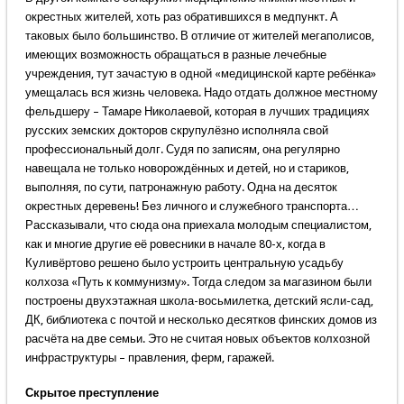
окрестных жителей, хоть раз обратившихся в медпункт. А
таковых было большинство. В отличие от жителей мегаполисов,
имеющих возможность обращаться в разные лечебные
учреждения, тут зачастую в одной «медицинской карте ребёнка»
умещалась вся жизнь человека. Надо отдать должное местному
фельдшеру – Тамаре Николаевой, которая в лучших традициях
русских земских докторов скрупулёзно исполняла свой
профессиональный долг. Судя по записям, она регулярно
навещала не только новорождённых и детей, но и стариков,
выполняя, по сути, патронажную работу. Одна на десяток
окрестных деревень! Без личного и служебного транспорта…
Рассказывали, что сюда она приехала молодым специалистом,
как и многие другие её ровесники в начале 80-х, когда в
Куливёртово решено было устроить центральную усадьбу
колхоза «Путь к коммунизму». Тогда следом за магазином были
построены двухэтажная школа-восьмилетка, детский ясли-сад,
ДК, библиотека с почтой и несколько десятков финских домов из
расчёта на две семьи. Это не считая новых объектов колхозной
инфраструктуры – правления, ферм, гаражей.
Скрытое преступление