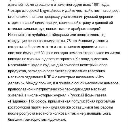
жителей после страшного и памятного для всех 1991 года.
Четыре из сорока! Вдумайтесь и дайте честный ответ на вопрос:
кто положил начало процессу уничтожения русской деревни –
стержня нашей цивилизации, кормившей страну и давшей ей
столько сильных рук, ясных голов и храбрых сердец?
Ненавистные чубайсы с гайдарами или непотопляемые,
жаждущие реванша коммунисты, 75 лет бывшие у власти,
которым всё время что-то и кто-то мешал привести нас в
светлое будущее? У них и сегодня немало сторонников из числа
никогда не живших в деревне горожан. К слову, в местном
магазинчике, куда в будние дни привозят нехитрый набор
продуктов, регулярно появляется безплатная газетёнка
местного отделения КПРФ с нехитрым названием «Что
делать?». Между прочим, и я привёз с собой несколько номеров
православной и патриотической периодики для местных
жителей, в числе которых журнал «Русский Дом», газета
«Радонеж». Но, боюсь, примитивная популистская программа
костромской партячейки куда ближе оставшимся без работы
после роспуска местного колхоза и так и не узнавшим Бога
бывшим трактористам и дояркам.