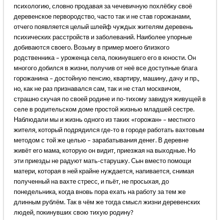
психологию, словно продавая за чечевичную похлёбку своё
деревенское первородство, часто так и не став горожанами,
отчего появляется целый шлейф чуждых жителям деревень
психических расстройств и заболеваний. Наиболее упорные
добиваются своего. Возьму в пример моего близкого
родственника – уроженца села, покинувшего его в юности. Он
многого добился в жизни, получив от неё все доступные блага
горожанина – достойную пенсию, квартиру, машину, дачу и пр.,
но, как не раз признавался сам, так и не стал москвичом,
страшно скучая по своей родине и по-тихому завидуя живущей в
селе в родительском доме простой жизнью младшей сестре.
Наблюдали мы и жизнь одного из таких «горожан» – местного
жителя, который подрядился где-то в городе работать вахтовым
методом с той же целью – зарабатывания денег. В деревне
живёт его мама, которую он видит, приезжая на выходные. Но
эти приезды не радуют мать-старушку. Сын вместо помощи
матери, которая в ней крайне нуждается, напивается, снимая
полученный на вахте стресс, и пьёт, не просыхая, до
понедельника, когда вновь пора ехать на работу за тем же
длинным рублём. Так в чём же тогда смысл жизни деревенских
людей, покинувших свою тихую родину?