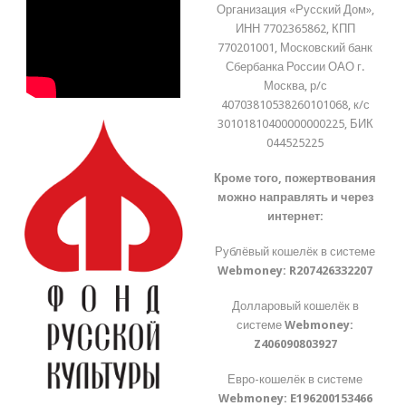
Организация «Русский Дом»,
ИНН 7702365862, КПП
770201001, Московский банк
Сбербанка России ОАО г.
Москва, р/с
40703810538260101068, к/с
30101810400000000225, БИК
044525225
Кроме того, пожертвования
можно направлять и через
интернет:
Рублёвый кошелёк в системе
Webmoney:
R207426332207
Долларовый кошелёк в
системе
Webmoney:
Z406090803927
Евро-кошелёк в системе
Webmoney:
E196200153466