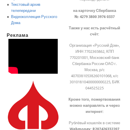
Текстовый архив
на карточку Сбербанка
телепередачи
№ 4279 3800 3976 0337
Видеоколлекция Русского
Дома
Также у нас есть расчётный
счёт:
Реклама
Организация «Русский Дом»,
ИНН 7702365862, КПП
770201001, Московский банк
Сбербанка России ОАО г.
Москва, р/с
40703810538260101068, к/с
30101810400000000225, БИК
044525225
Кроме того, пожертвования
можно направлять и через
интернет:
Рублёвый кошелёк в системе
Webmoney:
R207426332207