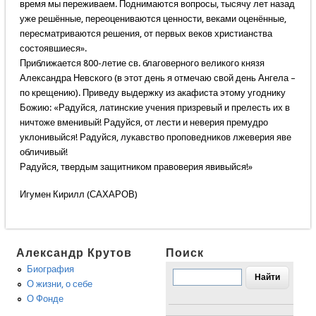
время мы переживаем. Поднимаются вопросы, тысячу лет назад
уже решённые, переоцениваются ценности, веками оценённые,
пересматриваются решения, от первых веков христианства
состоявшиеся».
Приближается 800-летие св. благоверного великого князя
Александра Невского (в этот день я отмечаю свой день Ангела –
по крещению). Приведу выдержку из акафиста этому угоднику
Божию: «Радуйся, латинские учения призревый и прелесть их в
ничтоже вменивый! Радуйся, от лести и неверия премудро
уклонивыйся! Радуйся, лукавство проповедников лжеверия яве
обличивый!
Радуйся, твердым защитником правоверия явивыйся!»
Игумен Кирилл (САХАРОВ)
Александр Крутов
Поиск
Биография
О жизни, о себе
О Фонде