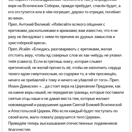
вере на Вселенских Соборах, правде пребудет, спасён будет, а
кто отступится или в чём погрешит, дерзко то отрицая, погибнет
во веки».
Преп. Антоний Великий: «Избегайте всякого общения с
еретиками, раскольниками и арианами; вам известно, что я ни
разу не беседовал с ними по причине их дурных замыслов и
христоборной ереси».
Преп. Исайя: «Блюдись разговаривать с еретиками, желая
отстоять веру, чтобы яд скверных слов их как-нибудь не уязвил
тебя (самого). Если встретишь книгу, которая слывет
еретической, не желай прочесть её, чтобы не наполнить сердца
твоего ядом смертоносным, но содержи то, в чём просвещён,
ничего не прибавляй к тому и ничего не убавляй от того». Преп.
Иоанн Дамаскин: «…да стоит вера на Церковном Предании, как
на камне веры нашей, не передвигая границы, которые поставили
святые отцы наши и не давая места тем, которые желают
нововведений и разрушения здания Святой Божией Вселенской
и Апостольской Церкви. Ибо если каждый будет поступать по
своей воле, мало-помалу разрушится тело Церкви».
Приведём теперь высказывания отечественных подвижников
благочестия.