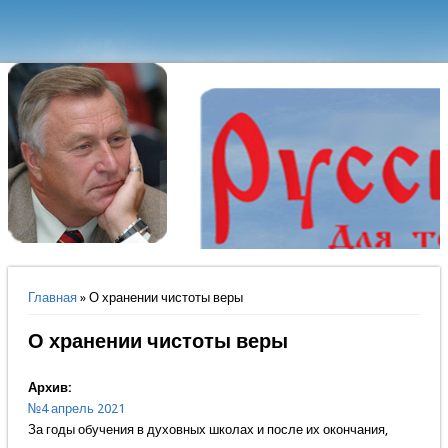
Вы здесь
Главная
» О хранении чистоты веры
О хранении чистоты веры
Архив:
№4 апрель 2021
За годы обучения в духовных школах и после их окончания,