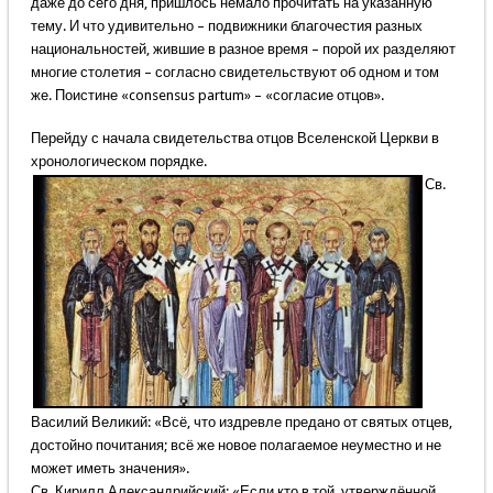
даже до сего дня, пришлось немало прочитать на указанную
тему. И что удивительно – подвижники благочестия разных
национальностей, жившие в разное время – порой их разделяют
многие столетия – согласно свидетельствуют об одном и том
же. Поистине «consensus partum» – «согласие отцов».
Перейду с начала свидетельства отцов Вселенской Церкви в
хронологическом порядке.
Св.
Василий Великий: «Всё, что издревле предано от святых отцев,
достойно почитания; всё же новое полагаемое неуместно и не
может иметь значения».
Св. Кирилл Александрийский: «Если кто в той, утверждённой