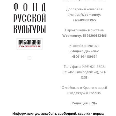
Долларовый кошелёк в
системе
Webmoney:
Z406090803927
Евро-кошелёк в системе
Webmoney:
E196200153466
Кошелёк в системе
«
Яндекс.Деньги»:
41001994189694
Тел./ факс: (495) 621-3502,
621-4618 (по подписке), 621-
4353.
С любовью о Христе, с верой
и надеждой в Россию,
Редакция «РД»
Информация должна быть свободной, ссылка - норма