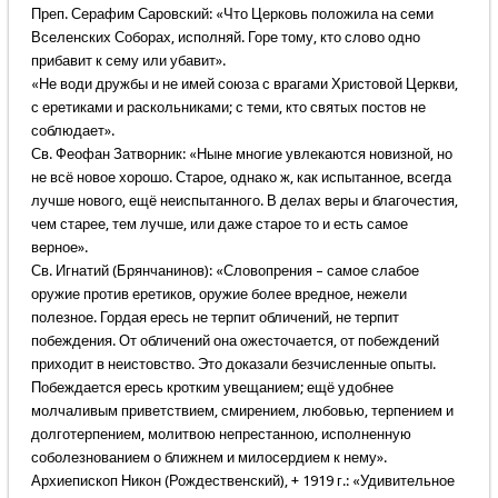
Преп. Серафим Саровский: «Что Церковь положила на семи
Вселенских Соборах, исполняй. Горе тому, кто слово одно
прибавит к сему или убавит».
«Не води дружбы и не имей союза с врагами Христовой Церкви,
с еретиками и раскольниками; с теми, кто святых постов не
соблюдает».
Св. Феофан Затворник: «Ныне многие увлекаются новизной, но
не всё новое хорошо. Старое, однако ж, как испытанное, всегда
лучше нового, ещё неиспытанного. В делах веры и благочестия,
чем старее, тем лучше, или даже старое то и есть самое
верное».
Св. Игнатий (Брянчанинов): «Словопрения – самое слабое
оружие против еретиков, оружие более вредное, нежели
полезное. Гордая ересь не терпит обличений, не терпит
побеждения. От обличений она ожесточается, от побеждений
приходит в неистовство. Это доказали безчисленные опыты.
Побеждается ересь кротким увещанием; ещё удобнее
молчаливым приветствием, смирением, любовью, терпением и
долготерпением, молитвою непрестанною, исполненную
соболезнованием о ближнем и милосердием к нему».
Архиепископ Никон (Рождественский), + 1919 г.: «Удивительное