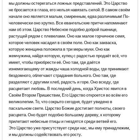
мы должны остерегаться ложных представлений. Это Царство
не бросается в глаза, его нельзя навязать силой. В самом своём
начале оно является малым, смиренным, едва различимым! По-
человечески оно хрупко. Все евангельские притчи напоминают
нам об этом. Царство Небесное подобно доброй пшенице,
растущей рядом с плевелами. Оно как малое горчичное семя,
которое человек насадил в своём поле. Оно как закваска,
которую женщина положила в три меры муки. Оно как
жемчужина, найдя которую, купец с радостью продаёт всё, что
имеет, чтобы приобрести её. Оно там, где даётся
изнемогающему от жажды чаша холодной воды, где принимают
бездомного, облегчают страдания больного. Оно там, где
разделяют с другими хлеб, радость и горе. Оно всюду, где
расцветает любовь. В последний день, когда Христос явится в
Своём Втором Пришествии, Его Царство откроется во всём его
великолепии. То, что сокрыто сегодня, будет увидено в
пасхальном свете. Царство Божие достигает полноты, своего
расцвета. Оно будет подобно большому дереву, к которому
прилетают небесные птицы и гнездятся среди ветвей его.
Это Царство уже присутствует среди нас, мы ему принадлежим,
и мы должны содействовать его росту.