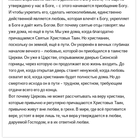
утверждено у нас в Боге, – с этого начинается приобщение Богу.
И чтобы укрепить его, сделать непоколебимым, единственно
действенной является любовь, которая влечёт к Богу, укрепляет
в Боге и даёт жить Богом. Вот почему святые отцы говорят: мы
уже дома, но ещё в пути. Мы уже дома, когда благодатно
причащаемся Святых Христовых Таин. Но христианин,
поскольку он земной, ещё в пути. Он укоренён в вечных глубинах
началом вечного – любовью, которой он приобщился в таинстве
Церкви. Он уже в Царстве, открываемом дверью Сионской
горницы, через которую он продолжает всю жизнь входить. До
того дня, когда открытая дверь станет ненужной, когда любовь
охватит всё, когда христианин будет полностью дома. Но до
смертного исхода он в пути – трудном, крестном, требующем
отдачи всего его до конца.
Вот почему Церковь не может рассчитывать на веру христиан,
которые привычно и регулярно причащаются Христовых Таин,
привычно живут вне любви, в грехе. В мире, где всё противится
вере, устоят в вере лишь те, чья вера утверждается в любви,
даруемой Господом, и в их ответной любви.