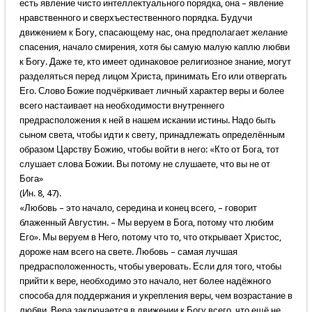
есть явление чисто интеллектуального порядка, она – явление
нравственного и сверхъестественного порядка. Будучи
движением к Богу, спасающему нас, она предполагает желание
спасения, начало смирения, хотя бы самую малую каплю любви
к Богу. Даже те, кто имеет одинаковое религиозное знание, могут
разделяться перед лицом Христа, принимать Его или отвергать
Его. Слово Божие подчёркивает личный характер веры и более
всего настаивает на необходимости внутреннего
предрасположения к ней в нашем искании истины. Надо быть
сыном света, чтобы идти к свету, принадлежать определённым
образом Царству Божию, чтобы войти в него: «Кто от Бога, тот
слушает слова Божии. Вы потому не слушаете, что вы не от
Бога»
(Ин. 8, 47).
«Любовь – это начало, середина и конец всего, – говорит
блаженный Августин. – Мы веруем в Бога, потому что любим
Его». Мы веруем в Него, потому что то, что открывает Христос,
дороже нам всего на свете. Любовь – самая лучшая
предрасположенность, чтобы уверовать. Если для того, чтобы
прийти к вере, необходимо это начало, нет более надёжного
способа для поддержания и укрепления веры, чем возрастание в
любви. Вера заключается в движении к Богу всего, что ещё не