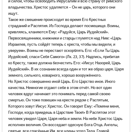
и силой, чтобы освободить Иерусалим и всю страну от римского
владычества. Христос удаляется – Он не царь, которого они
ищут.
Такое же смешение происходит во время Его Крестных
страданий и Распятия. Из Господа делают посмешище. Воины,
кривляясь, кланяются Ему: «Радуйся, Царь Иудейский».
Первосвященники, книжники и старцы глумятся над Ним: «Царь
Израилев, пусть сойдёт теперь с креста, чтобы мы видели, и
уверуем». Воины не перестают оскорблять Его: «Если Ты Царь
Иудейский, спаси Себя Самого» (Лк. 23, 37). Надпись, прибитая
ко Кресту, также должна безчестить Его: «Иисус Назорей, Царь
Иудейский». В их сознании всегда один и тот же образ царя. Царя
земного, сильного, коварного, хорошо вооружённого.
Но Христос совершенно иной Царь. Его Царство иное. Иного
качества. Немногие отдают себе в этом отчёт. Но вот один
человек вдруг начинает это понимать перед самой своею
смертью. Он тоже повешен на кресте рядом с Распятым,
Которого зовут Иисус Христос. Он говорит Ему: «Помяни меня,
Господи, когда приидешь в Царствие Твое!» В Распятом этот
человек увидел Царя, Царя неба и земли. На небе Христос Царь
исполнен величия. Он восседает одесную Бога Отца. Ангелы,
святые, все спасённые Им, все члены этого Тела, Главой