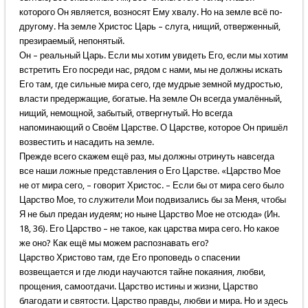
которого Он является, возносят Ему хвалу. Но на земле всё по-
другому. На земле Христос Царь – слуга, нищий, отверженный,
презираемый, непонятый.
Он – реальный Царь. Если мы хотим увидеть Его, если мы хотим
встретить Его посреди нас, рядом с нами, мы не должны искать
Его там, где сильные мира сего, где мудрые земной мудростью,
власти предержащие, богатые. На земле Он всегда умалённый,
нищий, немощной, забытый, отвергнутый. Но всегда
напоминающий о Своём Царстве. О Царстве, которое Он пришёл
возвестить и насадить на земле.
Прежде всего скажем ещё раз, мы должны отринуть навсегда
все наши ложные представления о Его Царстве. «Царство Мое
не от мира сего, – говорит Христос. – Если бы от мира сего было
Царство Мое, то служители Мои подвизались бы за Меня, чтобы
Я не был предан иудеям; но ныне Царство Мое не отсюда» (Ин.
18, 36). Его Царство – не такое, как царства мира сего. Но какое
же оно? Как ещё мы можем распознавать его?
Царство Христово там, где Его проповедь о спасении
возвещается и где люди научаются тайне покаяния, любви,
прощения, самоотдачи. Царство истины и жизни, Царство
благодати и святости. Царство правды, любви и мира. Но и здесь