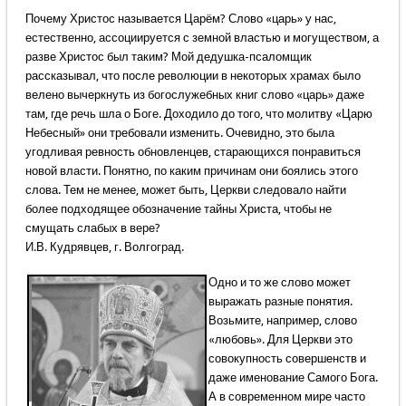
Почему Христос называется Царём? Слово «царь» у нас,
естественно, ассоциируется с земной властью и могуществом, а
разве Христос был таким? Мой дедушка-псаломщик
рассказывал, что после революции в некоторых храмах было
велено вычеркнуть из богослужебных книг слово «царь» даже
там, где речь шла о Боге. Доходило до того, что молитву «Царю
Небесный» они требовали изменить. Очевидно, это была
угодливая ревность обновленцев, старающихся понравиться
новой власти. Понятно, по каким причинам они боялись этого
слова. Тем не менее, может быть, Церкви следовало найти
более подходящее обозначение тайны Христа, чтобы не
смущать слабых в вере?
И.В. Кудрявцев, г. Волгоград.
Одно и то же слово может
выражать разные понятия.
Возьмите, например, слово
«любовь». Для Церкви это
совокупность совершенств и
даже именование Самого Бога.
А в современном мире часто