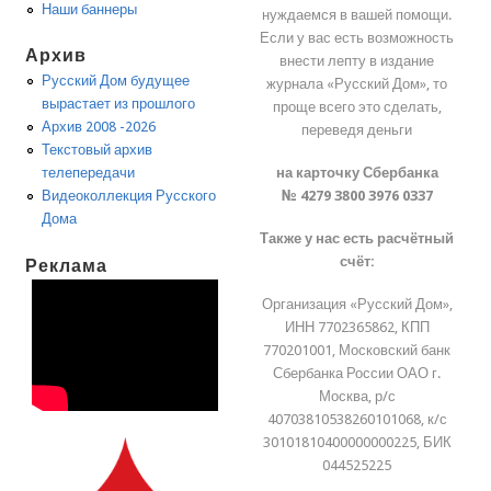
Наши баннеры
нуждаемся в вашей помощи.
Если у вас есть возможность
Архив
внести лепту в издание
Русский Дом будущее
журнала «Русский Дом», то
вырастает из прошлого
проще всего это сделать,
Архив 2008 -2026
переведя деньги
Текстовый архив
на карточку Сбербанка
телепередачи
№ 4279 3800 3976 0337
Видеоколлекция Русского
Дома
Также у нас есть расчётный
счёт:
Реклама
Организация «Русский Дом»,
ИНН 7702365862, КПП
770201001, Московский банк
Сбербанка России ОАО г.
Москва, р/с
40703810538260101068, к/с
30101810400000000225, БИК
044525225