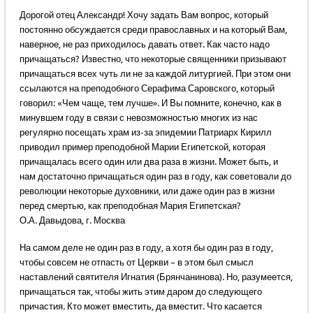
Дорогой отец Александр! Хочу задать Вам вопрос, который
постоянно обсуждается среди православных и на который Вам,
наверное, не раз приходилось давать ответ. Как часто надо
причащаться? Известно, что некоторые священники призывают
причащаться всех чуть ли не за каждой литургией. При этом они
ссылаются на преподобного Серафима Саровского, который
говорил: «Чем чаще, тем лучше». И Вы помните, конечно, как в
минувшем году в связи с невозможностью многих из нас
регулярно посещать храм из-за эпидемии Патриарх Кирилл
приводил пример преподобной Марии Египетской, которая
причащалась всего один или два раза в жизни. Может быть, и
нам достаточно причащаться один раз в году, как советовали до
революции некоторые духовники, или даже один раз в жизни
перед смертью, как преподобная Мария Египетская?
О.А. Давыдова, г. Москва
На самом деле не один раз в году, а хотя бы один раз в году,
чтобы совсем не отпасть от Церкви – в этом был смысл
наставлений святителя Игнатия (Брянчанинова). Но, разумеется,
причащаться так, чтобы жить этим даром до следующего
причастия. Кто может вместить, да вместит. Что касается