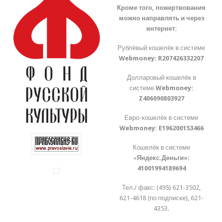
Кроме того, пожертвования
можно направлять и через
интернет:
Рублёвый кошелёк в системе
Webmoney:
R207426332207
Долларовый кошелёк в
системе
Webmoney:
Z406090803927
Евро-кошелёк в системе
Webmoney:
E196200153466
Кошелёк в системе
«
Яндекс.Деньги»:
41001994189694
Тел./ факс: (495) 621-3502,
621-4618 (по подписке), 621-
4353.