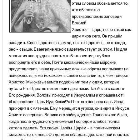
этим словом обозначается то,
что абсолютно
противоположно заповеди
Божией.
Христос – Царь, но не такой как
цари мира сего. Он пришёл
насадить Своё Царство на земле, но это Царство – не отсюда,
оно – свыше. Евангелие ясно свидетельствует об этом. Но для
многих из нас трудно понять это благовестие, глубоко
воспринять его в себе. Почти механически наши мирские
представления, наши привычные ложные образы всплывают на
поверхность, и мы искажаем в своём сознании то, о чём говорит
Христос. Мы оказываемся подобными тем людям, которые
путали Его Царство с земными царствами. Так было с самого
Его рождения. Волхвы приходят в Иерусалим и спрашивают:
«Где родился Царь Иудейский?» От этого вопроса царь Ирод
приходит в смятение. Ему мерещится угроза, он видит в Иисусе
Христе соперника. Велико его заблуждение. Точно так же было,
когда после чудесного умножения Господом хлебов, толпа
хотела сделать Его своим Царём. Царём – в политическом
смысле этого слова. Он должен обладать достаточной властью